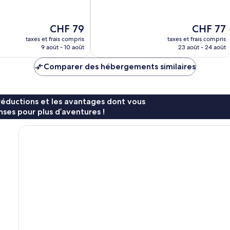
10,
Très
bien,
Le
Le
CHF 79
CHF 77
1 624 avis
nouveau
nouveau
taxes et frais compris
taxes et frais compris
prix
prix
9 août - 10 août
23 août - 24 août
est
est
de
de
Comparer des hébergements similaires
CHF 79
CHF 77
réductions et les avantages dont vous
ses pour plus d’aventures !