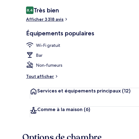
Avis
Très bien
8,4
8,4 sur 10
voyageurs
Afficher 3 318 avis
Bar (sur place
Équipements populaires
Wi-Fi gratuit
Bar
Non-fumeurs
Tout afficher
Services et équipements principaux
(12)
Comme à la maison
(6)
Options de chambre