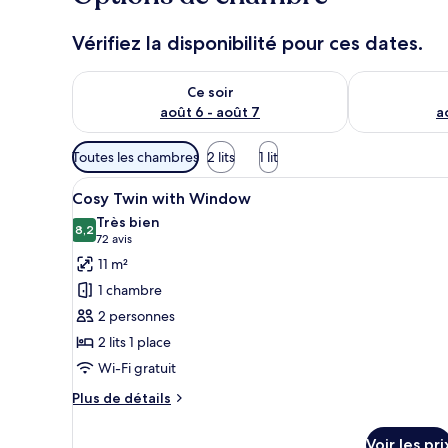
Vérifiez la disponibilité pour ces dates.
Vérifier la disponibilité pour ce soir août 6 - août 7
Vérifier la di
Ce soir
août 6 - août 7
a
Filtres
Toutes les chambres
2 lits
1 lit
disponibles
Afficher
Une chambre d’hôtel avec deux 
pour
8
Cosy Twin with Window
toutes
les
Très bien
les
8,2
chambres
8,2 sur 10
(72 avis)
72 avis
photos
11 m²
pour
1 chambre
ce
2 personnes
type
2 lits 1 place
de
Wi-Fi gratuit
chambre :
Cosy
Plus
Plus de détails
Twin
de
détails
with
Voir les pri