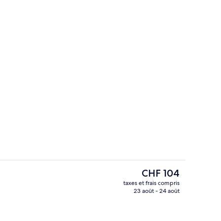
Entrée de l’hébergement
Le
CHF 104
prix
taxes et frais compris
actuel
23 août - 24 août
Hall
est
de
CHF 104.