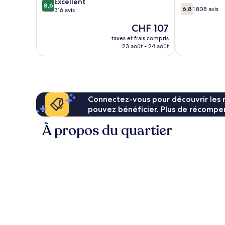
8.6
ville
Excellent
8,6
6.8
6,8
1 808 avis
sur
de
316 avis
sur
10,
Londres
10,
Le
CHF 107
Excellent,
1 808 avis
nouveau
316 avis
taxes et frais compris
prix
23 août - 24 août
est
de
CHF 107
Connectez-vous pour découvrir les 
pouvez bénéficier. Plus de récompen
À propos du quartier