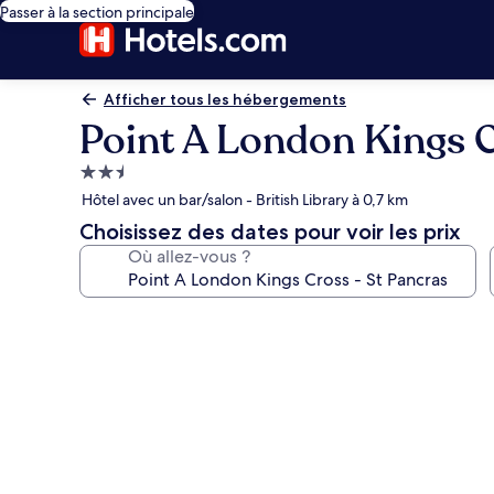
Passer à la section principale
Afficher tous les hébergements
Point A London Kings C
Hébergement
2.5 étoiles
Hôtel avec un bar/salon - British Library à 0,7 km
Choisissez des dates pour voir les prix
Où allez-vous ?
Galerie
photos
de
l’hébergement
Point
A