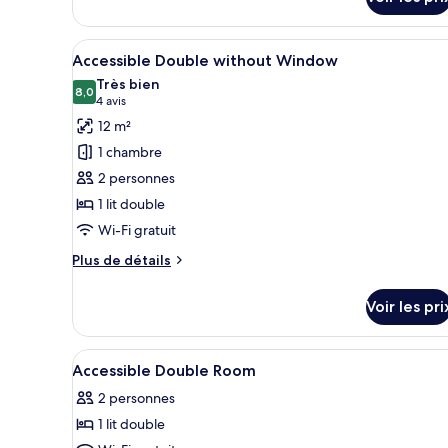
sur
Window
le
type
Afficher
Une chambre d’hôtel moderne av
7
de
Accessible Double without Window
toutes
chambre
Très bien
Cosy
les
8,0
8,0 sur 10
(4 avis)
4 avis
Twin
photos
12 m²
with
pour
Window
1 chambre
ce
2 personnes
type
1 lit double
de
Wi-Fi gratuit
chambre :
Accessible
Plus
Plus de détails
Double
de
détails
without
Voir les pri
sur
Window
le
type
Afficher
Coffres-forts dans les chambr
11
de
Accessible Double Room
toutes
chambre
2 personnes
Accessible
les
Double
1 lit double
photos
without