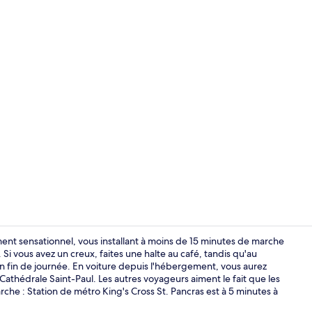
Hall
ent sensationnel, vous installant à moins de 15 minutes de marche
 Si vous avez un creux, faites une halte au café, tandis qu'au
n fin de journée. En voiture depuis l'hébergement, vous aurez
Hall
athédrale Saint-Paul. Les autres voyageurs aiment le fait que les
che : Station de métro King's Cross St. Pancras est à 5 minutes à