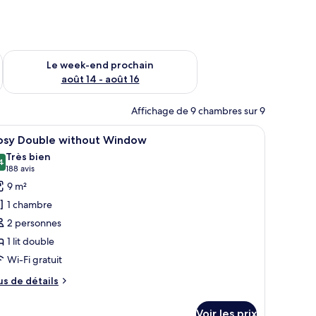
-end août 7 - août 9
Vérifier la disponibilité pour le week-end prochain août 14 - a
Le week-end prochain
août 14 - août 16
Affichage de 9 chambres sur 9
and lit, une tête de lit dotée de boutons rétroéclairés, une table de chevet
fficher
Une chambre d’hôtel moderne avec un grand lit,
9
osy Double without Window
outes
Très bien
s
4
8,4 sur 10
(188 avis)
188 avis
hotos
9 m²
our
1 chambre
e
2 personnes
ype
1 lit double
e
Wi-Fi gratuit
hambre :
osy
us
us de détails
ouble
e
tails
ithout
Voir les prix