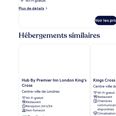
pour
Wi-Fi gratuit
Window
ce
Plus
Plus de détails
type
de
détails
de
Voir les pri
sur
chambre :
le
Accessible
type
Hébergements similaires
Double
de
chambre
Room
Accessible
Hub By Premier Inn London King's Cross
Kings Cross I
Double
Room
Hub
Kings
Hub By Premier Inn London King's
Kings Cross
By
Cross
Cross
Centre-ville 
Premier
Inn
Centre-ville de Londres
Wi-Fi gratuit
Inn
Hotel
Restaurant
London
Wi-Fi gratuit
Centre-
Chambres
Restaurant
King's
ville
communican
Réception 24 h/24
Cross
de
disponibles
Non-fumeurs
Centre-
Londres
Climatisation