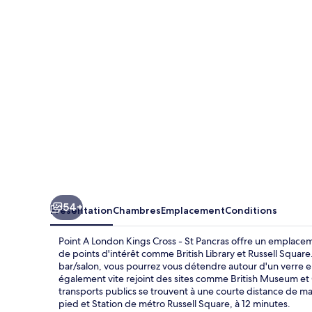
London
Kings
Cross
-
St
Pancras
54+
Présentation
Chambres
Emplacement
Conditions
Point A London Kings Cross - St Pancras offre un emplacem
de points d'intérêt comme British Library et Russell Square.
bar/salon, vous pourrez vous détendre autour d'un verre e
également vite rejoint des sites comme British Museum et C
transports publics se trouvent à une courte distance de mar
pied et Station de métro Russell Square, à 12 minutes.