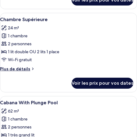
sur
chambre :
le
Lagoon
type
Afficher
Une chambre d’hôtel avec un grand lit, 
10
Access
de
Chambre Supérieure
toutes
chambre
Room
24 m²
Lagoon
les
Access
1 chambre
photos
Room
pour
2 personnes
ce
1 lit double OU 2 lits 1 place
type
Wi-Fi gratuit
de
Plus
Plus de détails
chambre :
de
Chambre
détails
Voir les prix pour vos dates
sur
Supérieure
le
type
Afficher
Une chambre d’hôtel avec un grand lit,
13
de
Cabana With Plunge Pool
toutes
chambre
62 m²
Chambre
les
Supérieure
1 chambre
photos
pour
2 personnes
ce
1 très grand lit