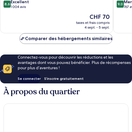
Bali
8.6
9.0
Excellent
Mer
8,6
9,0
Sanur
sur
sur
1 004 avis
767 a
10,
10,
Le
CHF 70
Excellent,
Merveill
nouveau
1 004 avis
767 avis
taxes et frais compris
prix
4 sept. - 5 sept.
est
de
Comparer des hébergements similaires
CHF 70
Connectez-vous pour découvrir les réductions et les
avantages dont vous pouvez bénéficier. Plus de récompenses
pour plus d’aventures !
Se connecter
S’inscrire gratuitement
À propos du quartier