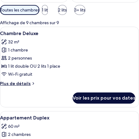
Filtres
Toutes les chambres
1 lit
2 lits
3+ lits
disponibles
pour
Affichage de 9 chambres sur 9
les
Afficher
Une chambre d’hôtel avec un grand lit, 
10
Chambre Deluxe
chambres
toutes
32 m²
les
1 chambre
photos
pour
2 personnes
ce
1 lit double OU 2 lits 1 place
type
Wi-Fi gratuit
de
Plus
Plus de détails
chambre :
de
Chambre
détails
Voir les prix pour vos dates
sur
Deluxe
le
type
Afficher
Une chambre d’hôtel avec un grand lit,
11
de
Appartement Duplex
toutes
chambre
60 m²
Chambre
les
Deluxe
2 chambres
photos