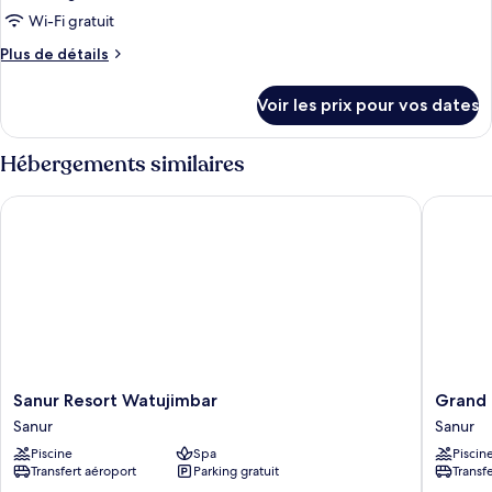
type
Wi-Fi gratuit
de
Plus
Plus de détails
chambre :
de
Cabana
détails
Voir les prix pour vos dates
sur
With
le
Plunge
type
Hébergements similaires
Pool
de
chambre
Sanur Resort Watujimbar
Grand Pa
Cabana
With
Plunge
Pool
Sanur
Grand
Sanur Resort Watujimbar
Grand 
Resort
Palace
Sanur
Sanur
Watujimbar
Hotel
Piscine
Spa
Piscin
Sanur
Sanur
Transfert aéroport
Parking gratuit
Transf
-