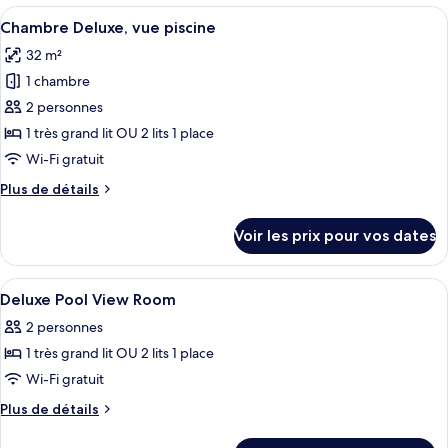
type
Afficher
Une chambre d’hôtel avec un grand lit,
10
de
Chambre Deluxe, vue piscine
toutes
chambre
32 m²
Lagoon
les
Access
1 chambre
photos
Room
pour
2 personnes
ce
1 très grand lit OU 2 lits 1 place
type
Wi-Fi gratuit
de
Plus
Plus de détails
chambre :
de
Chambre
détails
Voir les prix pour vos dates
sur
Deluxe,
le
vue
type
Afficher
Coffres-forts dans les chambres, bure
piscine
7
de
Deluxe Pool View Room
toutes
chambre
2 personnes
Chambre
les
Deluxe,
1 très grand lit OU 2 lits 1 place
photos
vue
pour
Wi-Fi gratuit
piscine
ce
Plus
Plus de détails
type
de
détails