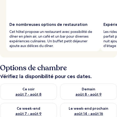
De nombreuses options de restauration
Expéri
Cet hôtel propose un restaurant avec possibilité de
Les ride
dîner en plein air, un café et un bar pour diverses
parfait 
expériences culinaires. Un buffet petit déjeuner
nuit ajo
ajoute aux délices du dîner.
d'étage 
Options de chambre
Vérifiez la disponibilité pour ces dates.
Vérifier la disponibilité pour ce soir août 7 - août 8
Vérifier la disponibilité pour 
Ce soir
Demain
août 7 - août 8
août 8 - août 9
Vérifier la disponibilité pour ce week-end août 7 - août 9
Vérifier la disponibilité pour 
Ce week-end
Le week-end prochain
août 7 - août 9
août 14 - août 16