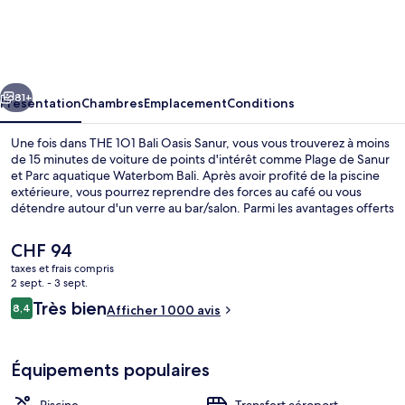
1O1
Bali
Oasis
cédent
Suivant
Sanur
81+
Présentation
Chambres
Emplacement
Conditions
Une fois dans THE 1O1 Bali Oasis Sanur, vous vous trouverez à moins
de 15 minutes de voiture de points d'intérêt comme Plage de Sanur
et Parc aquatique Waterbom Bali. Après avoir profité de la piscine
extérieure, vous pourrez reprendre des forces au café ou vous
détendre autour d'un verre au bar/salon. Parmi les avantages offerts
par cet hébergement : un bar en bord de piscine, une piscine pour
enfants et une navette gratuite vers la plage. Les autres voyageurs
Le
CHF 94
ne tarissent pas d'éloges en ce qui concerne le personnel
prix
taxes et frais compris
attentionné et l'emplacement.
actuel
2 sept. - 3 sept.
Piscine extérieure, parasols de plage, 
est
Avis
Très bien
8,4
Afficher 1 000 avis
de
8,4 sur 10
voyageurs
CHF 94.
Équipements populaires