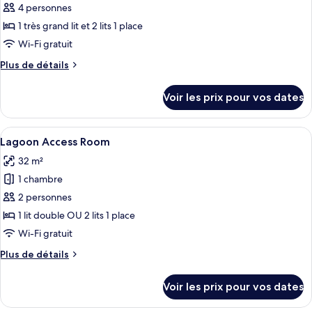
pour
4 personnes
ce
1 très grand lit et 2 lits 1 place
type
Wi-Fi gratuit
de
Plus
Plus de détails
chambre :
de
Appartement
détails
Voir les prix pour vos dates
sur
Duplex
le
type
Afficher
Une chambre d’hôtel moderne avec un g
10
de
Lagoon Access Room
toutes
chambre
32 m²
Appartement
les
Duplex
1 chambre
photos
pour
2 personnes
ce
1 lit double OU 2 lits 1 place
type
Wi-Fi gratuit
de
Plus
Plus de détails
chambre :
de
Lagoon
détails
Voir les prix pour vos dates
sur
Access
le
Room