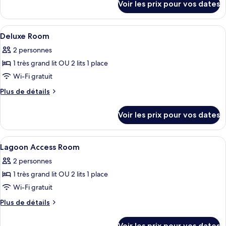
de
Voir les prix pour vos dates
sur
chambre :
le
Deluxe
type
Afficher
Coffres-forts dans les chambres, bure
4
Pool
de
Deluxe Room
toutes
chambre
View
2 personnes
Deluxe
les
Room
Pool
1 très grand lit OU 2 lits 1 place
photos
View
pour
Wi-Fi gratuit
Room
ce
Plus
Plus de détails
type
de
détails
de
Voir les prix pour vos dates
sur
chambre :
le
Deluxe
type
Afficher
Douche, articles de toilette gratuits,
3
Room
de
Lagoon Access Room
toutes
chambre
2 personnes
Deluxe
les
Room
1 très grand lit OU 2 lits 1 place
photos
pour
Wi-Fi gratuit
ce
Plus
Plus de détails
type
de
détails
de
Voir les prix pour vos dates