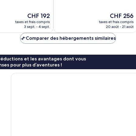
Très
bien,
Le
Le
CHF 192
CHF 256
268 avis
nouveau
nouveau
taxes et frais compris
taxes et frais compris
prix
prix
3 sept. - 4 sept.
20 août - 21 août
est
est
de
de
Comparer des hébergements similaires
CHF 192
CHF 256
réductions et les avantages dont vous
ses pour plus d’aventures !