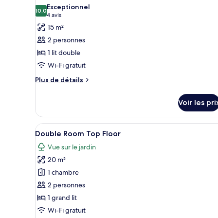
toutes
chambre
Exceptionnel
Chambre
les
10,0
10,0 sur 10
(4 avis)
4 avis
Double,
photos
15 m²
balcon,
pour
vue
2 personnes
ce
mer
1 lit double
type
Wi-Fi gratuit
de
chambre :
Plus
Plus de détails
de
Chambre
détails
Économique
Voir les pri
sur
le
type
Afficher
Une chambre d’hôtel moderne éq
6
de
Double Room Top Floor
toutes
chambre
Vue sur le jardin
Chambre
les
Économique
20 m²
photos
pour
1 chambre
ce
2 personnes
type
1 grand lit
de
Wi-Fi gratuit
chambre :