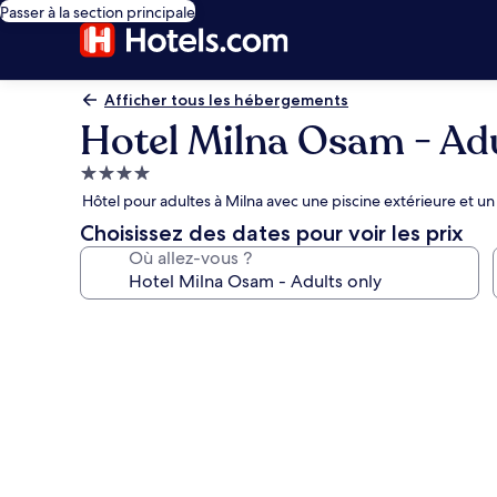
Passer à la section principale
Afficher tous les hébergements
Hotel Milna Osam - Adu
Hébergement
4.0 étoiles
Hôtel pour adultes à Milna avec une piscine extérieure et un
Choisissez des dates pour voir les prix
Où allez-vous ?
Galerie
photos
de
l’hébergement
Hotel
Milna