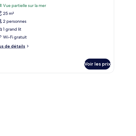
outes
uble,
Vue partielle sur la mer
s
lcon
25 m²
hotos
our
2 personnes
e
1 grand lit
ype
Wi-Fi gratuit
e
us
us de détails
hambre :
e
hambre
tails
r
ouble
Voir les prix
eluxe,
pe
ue
e
rtielle
hambre
hambre
ur
uble
luxe,
er
e
rtielle
r
er