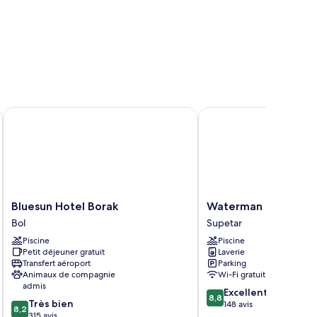
Bluesun Hotel Borak
Waterman Beach Villag
Bluesun
Waterman
Bluesun Hotel Borak
Waterman Beach Vil
Hotel
Beach
Bol
Supetar
Borak
Village
Piscine
Piscine
Bol
Supetar
Petit déjeuner gratuit
Laverie
Transfert aéroport
Parking
Animaux de compagnie
Wi-Fi gratuit
admis
8.8
Excellent
8,8
8.2
Très bien
sur
148 avis
8,2
sur
315 avis
10,