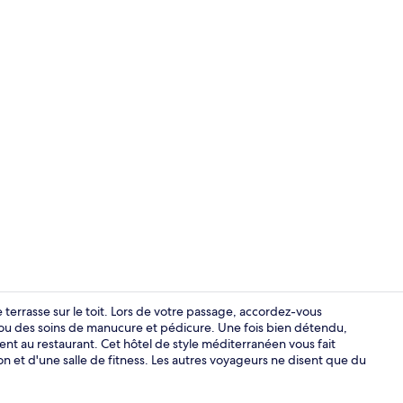
Suite Luxe, 1
terrasse sur le toit. Lors de votre passage, accordez-vous
ou des soins de manucure et pédicure. Une fois bien détendu,
ent au restaurant. Cet hôtel de style méditerranéen vous fait
Piscine extér
on et d'une salle de fitness. Les autres voyageurs ne disent que du