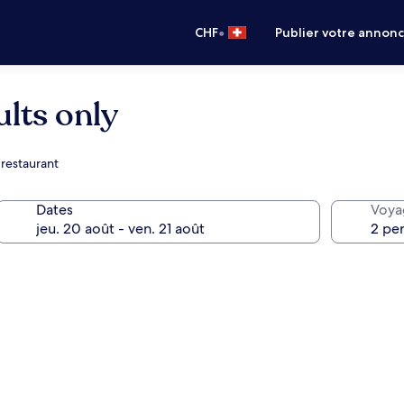
•
CHF
Publier votre annon
lts only
 restaurant
Dates
Voya