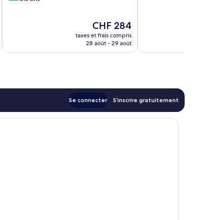
10,
Excellent,
Très
148 avis
Le
CHF 284
bien,
nouveau
315 avis
taxes et frais compris
tax
prix
28 août - 29 août
est
de
CHF 284
Se connecter
S’inscrire gratuitement