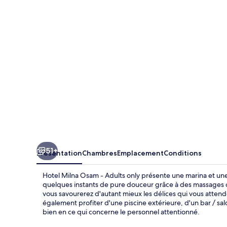
Osam
-
Adults
only
51+
Présentation
Chambres
Emplacement
Conditions
Hotel Milna Osam - Adults only présente une marina et une 
quelques instants de pure douceur grâce à des massages 
vous savourerez d'autant mieux les délices qui vous attend
également profiter d'une piscine extérieure, d'un bar / sal
bien en ce qui concerne le personnel attentionné.