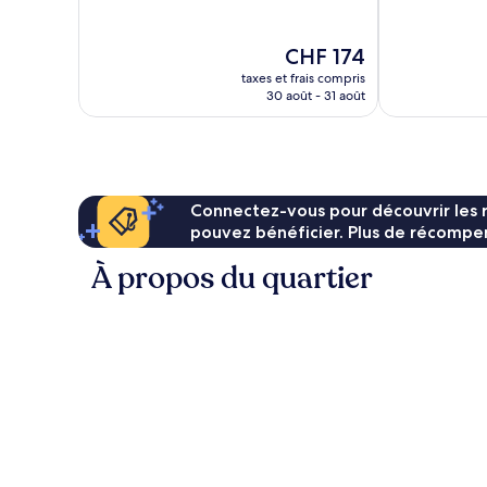
Exceptionnel,
Très
309 avis
bien,
Le
CHF 174
181 avis
nouveau
taxes et frais compris
prix
30 août - 31 août
est
de
CHF 174
Connectez-vous pour découvrir les 
pouvez bénéficier. Plus de récompen
À propos du quartier