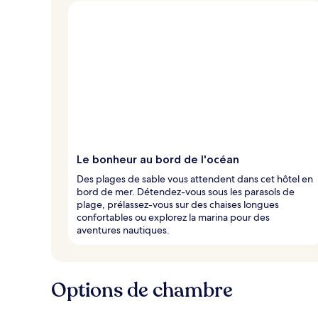
u
x
n
o
t
é
s
p
a
r
Le bonheur au bord de l'océan
l
Des plages de sable vous attendent dans cet hôtel en
e
bord de mer. Détendez-vous sous les parasols de
s
plage, prélassez-vous sur des chaises longues
confortables ou explorez la marina pour des
v
aventures nautiques.
o
y
a
g
Options de chambre
e
u
r