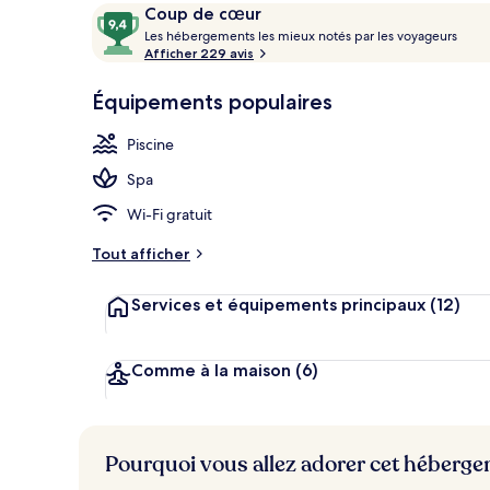
Avis
9,4
Coup de cœur
voyageurs
L
sur
Les hébergements les mieux notés par les voyageurs
e
Afficher 229 avis
10,
Vue depuis l
s
Coup
Équipements populaires
de
h
cœur
é
Piscine
b
e
Spa
r
g
Wi-Fi gratuit
e
m
Tout afficher
e
n
Services et équipements principaux
(12)
t
s
l
Comme à la maison
(6)
e
s
m
Pourquoi vous allez adorer cet héberg
i
e