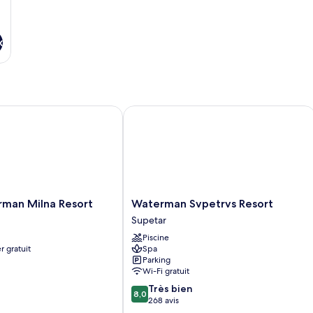
x
n Milna Resort
Waterman Svpetrvs Resort
Waterman
man Milna Resort
Waterman Svpetrvs Resort
Svpetrvs
Supetar
Resort
Piscine
Supetar
r gratuit
Spa
Parking
Wi-Fi gratuit
8.0
Très bien
8,0
sur
268 avis
10,