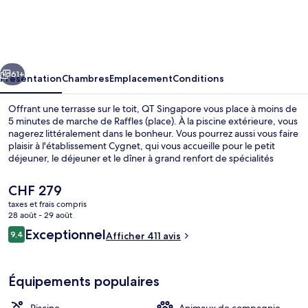
Singapore
cédent
Suivant
61+
Présentation
Chambres
Emplacement
Conditions
Offrant une terrasse sur le toit, QT Singapore vous place à moins de
5 minutes de marche de Raffles (place). À la piscine extérieure, vous
nagerez littéralement dans le bonheur. Vous pourrez aussi vous faire
plaisir à l'établissement Cygnet, qui vous accueille pour le petit
déjeuner, le déjeuner et le dîner à grand renfort de spécialités
Cuisine internationale. Cet hôtel de luxe abrite en outre 2
bars/lounges, un bar en bord de piscine et une salle de fitness
Le
CHF 279
ouverte 24 h/24. Les autres voyageurs adorent le personnel
prix
taxes et frais compris
attentionné et l'emplacement. Les transports publics se situent à
actuel
28 août - 29 août
une courte distance à pied : Station Telok Ayer est à 5 min et Station
Piscine extérieure, chaises longues
est
Avis
Downtown, à 6 min.
Exceptionnel
9,4
Afficher 411 avis
de
9,4 sur 10
voyageurs
CHF 279.
Équipements populaires