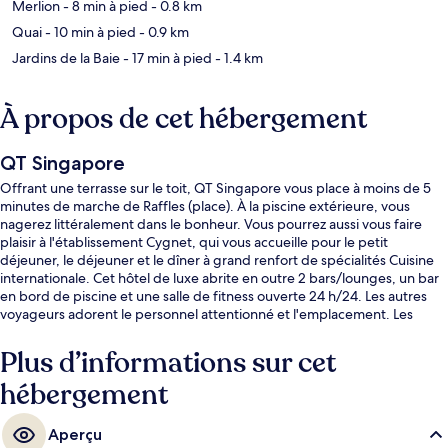
Merlion
- 8 min à pied
- 0.8 km
Quai
- 10 min à pied
- 0.9 km
Jardins de la Baie
- 17 min à pied
- 1.4 km
À propos de cet hébergement
QT Singapore
Offrant une terrasse sur le toit, QT Singapore vous place à moins de 5
minutes de marche de Raffles (place). À la piscine extérieure, vous
nagerez littéralement dans le bonheur. Vous pourrez aussi vous faire
plaisir à l'établissement Cygnet, qui vous accueille pour le petit
déjeuner, le déjeuner et le dîner à grand renfort de spécialités Cuisine
internationale. Cet hôtel de luxe abrite en outre 2 bars/lounges, un bar
en bord de piscine et une salle de fitness ouverte 24 h/24. Les autres
voyageurs adorent le personnel attentionné et l'emplacement. Les
transports publics se situent à une courte distance à pied : Station Telok
Ayer est à 5 min et Station Downtown, à 6 min.
Plus d’informations sur cet
hébergement
Aperçu