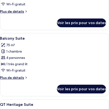
type
Wi-Fi gratuit
de
Plus
Plus de détails
chambre :
de
Corner
détails
Voir les prix pour vos dates
sur
Suite
le
type
Afficher
Une chambre d’hôtel moderne dotée d’u
8
de
Balcony Suite
toutes
chambre
75 m²
Corner
les
Suite
1 chambre
photos
pour
4 personnes
ce
1 très grand lit
type
Wi-Fi gratuit
de
Plus
Plus de détails
chambre :
de
Balcony
détails
Voir les prix pour vos dates
sur
Suite
le
type
Afficher
Une chambre d’hôtel avec un grand lit,
8
de
QT Heritage Suite
toutes
chambre