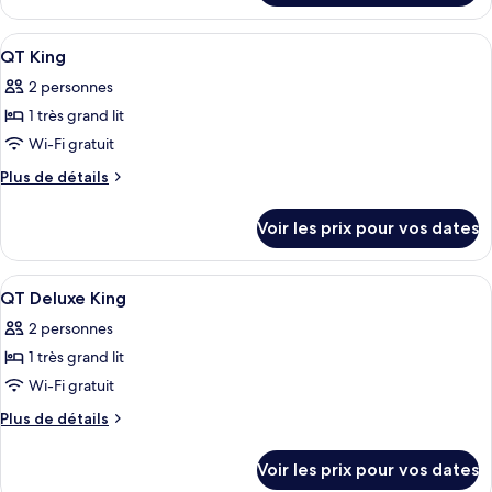
Premier
le
Suite
type
Afficher
Literie de qualité supérieure, couette 
3
de
QT King
toutes
chambre
2 personnes
Premier
les
Suite
1 très grand lit
photos
pour
Wi-Fi gratuit
ce
Plus
Plus de détails
type
de
détails
de
Voir les prix pour vos dates
sur
chambre :
le
QT
type
Afficher
Literie de qualité supérieure, couette 
5
King
de
QT Deluxe King
toutes
chambre
2 personnes
QT
les
King
1 très grand lit
photos
pour
Wi-Fi gratuit
ce
Plus
Plus de détails
type
de
détails
de
Voir les prix pour vos dates
sur
chambre :