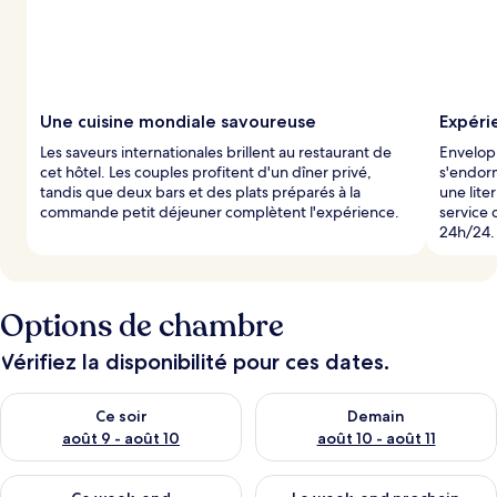
Une cuisine mondiale savoureuse
Expéri
Les saveurs internationales brillent au restaurant de
Envelopp
cet hôtel. Les couples profitent d'un dîner privé,
s'endorm
tandis que deux bars et des plats préparés à la
une lite
commande petit déjeuner complètent l'expérience.
service 
24h/24.
Options de chambre
Vérifiez la disponibilité pour ces dates.
Vérifier la disponibilité pour ce soir août 9 - août 10
Vérifier la disponibilité pour 
Ce soir
Demain
août 9 - août 10
août 10 - août 11
Vérifier la disponibilité pour ce week-end août 14 - août 16
Vérifier la disponibilité pour