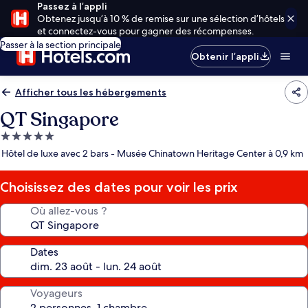
Passez à l’appli
Obtenez jusqu’à 10 % de remise sur une sélection d’hôtels
et connectez-vous pour gagner des récompenses.
Passer à la section principale
Obtenir l’appli
Afficher tous les hébergements
QT Singapore
Hébergement
5.0 étoiles
Hôtel de luxe avec 2 bars - Musée Chinatown Heritage Center à 0,9 km
Choisissez des dates pour voir les prix
Où allez-vous ?
Dates
Voyageurs