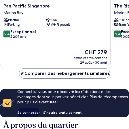
Pan
The
Pan Pacific Singapore
The Ri
Pacific
Ritz-
Marina Bay
Marina 
Singapore
Carlton,
Piscine
Spa
Piscin
Marina
Millenia
Parking
Wi-Fi gratuit
Transf
Bay
Singapo
Marina
9.4
9.4
Exceptionnel
Exc
9,4
9,4
Bay
sur
sur
2 209 avis
1 005
10,
10,
Exceptionnel,
Exceptio
Le
CHF 279
2 209 avis
1 005 av
nouveau
taxes et frais compris
prix
29 août - 30 août
est
de
Comparer des hébergements similaires
CHF 279
Connectez-vous pour découvrir les réductions et les
avantages dont vous pouvez bénéficier. Plus de récompenses
pour plus d’aventures !
Se connecter
S’inscrire gratuitement
À propos du quartier