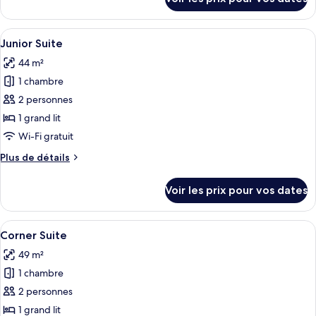
sur
Deluxe
le
avec
type
Afficher
Une chambre d’hôtel avec un grand lit,
lits
5
de
Junior Suite
toutes
jumeaux
chambre
44 m²
Chambre
les
(QT)
Deluxe
1 chambre
photos
avec
pour
2 personnes
lits
ce
jumeaux
1 grand lit
(QT)
type
Wi-Fi gratuit
de
Plus
Plus de détails
chambre :
de
Junior
détails
Voir les prix pour vos dates
sur
Suite
le
type
Afficher
Une chambre bien éclairée, avec un gra
5
de
Corner Suite
toutes
chambre
49 m²
Junior
les
Suite
1 chambre
photos
pour
2 personnes
ce
1 grand lit