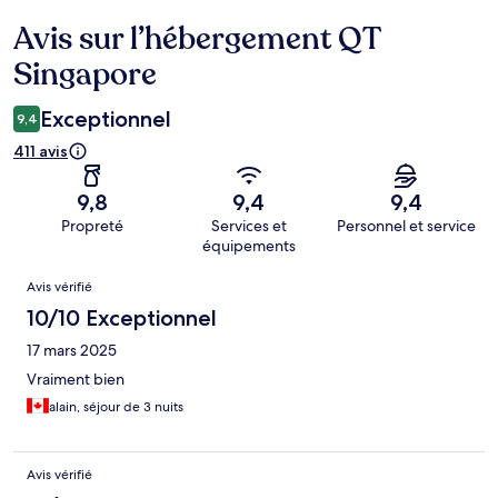
Avis sur l’hébergement QT
Avis
Singapore
Exceptionnel
9,4
411 avis
9,8
9,4
9,4
Propreté
Services et
Personnel et service
équipements
Avis
Avis vérifié
10/10 Exceptionnel
17 mars 2025
Vraiment bien
alain, séjour de 3 nuits
Avis vérifié