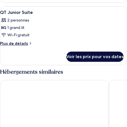
le
QT
type
Afficher
Literie de qualité supérieure, couette 
4
Deluxe
de
QT Junior Suite
toutes
chambre
King
2 personnes
QT
les
Deluxe
1 grand lit
photos
King
pour
Wi-Fi gratuit
ce
Plus
Plus de détails
type
de
détails
de
Voir les prix pour vos dates
sur
chambre :
le
QT
type
Hébergements similaires
Junior
de
chambre
Suite
Pan Pacific Singapore
The Ritz
QT
Junior
Suite