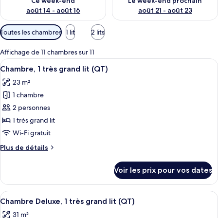
Ce week-end
Le week-end prochain
août 14 - août 16
août 21 - août 23
Filtres
Toutes les chambres
1 lit
2 lits
disponibles
pour
Affichage de 11 chambres sur 11
les
Afficher
Une chambre d’hôtel avec un grand lit
8
Chambre, 1 très grand lit (QT)
chambres
toutes
23 m²
les
1 chambre
photos
pour
2 personnes
ce
1 très grand lit
type
Wi-Fi gratuit
de
Plus
Plus de détails
chambre :
de
Chambre,
détails
Voir les prix pour vos dates
sur
1
le
très
type
Afficher
Une chambre d’hôtel avec un grand lit,
grand
9
de
Chambre Deluxe, 1 très grand lit (QT)
toutes
lit
chambre
31 m²
Chambre,