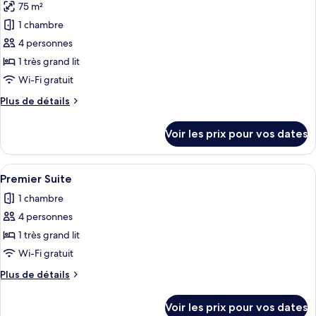
75 m²
Balcony
les
Suite
1 chambre
photos
pour
4 personnes
ce
1 très grand lit
type
Wi-Fi gratuit
de
Plus
Plus de détails
chambre :
de
QT
détails
Voir les prix pour vos dates
sur
Heritage
le
Suite
type
Afficher
Une chambre d’hôtel avec un grand lit
7
de
Premier Suite
toutes
chambre
1 chambre
QT
les
Heritage
4 personnes
photos
Suite
pour
1 très grand lit
ce
Wi-Fi gratuit
type
Plus
Plus de détails
de
de
chambre :
détails
Voir les prix pour vos dates
sur