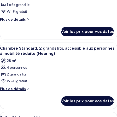
grands
1 très grand lit
ce
lits,
vue
type
Wi-Fi gratuit
fleuve
de
Plus
Plus de détails
chambre :
de
détails
Chambre
Voir les prix pour vos dates
sur
Standard,
le
1
type
Afficher
Une porte avec un panneau indiquant 
3
très
de
Chambre Standard, 2 grands lits, accessible aux personnes
toutes
chambre
grand
à mobilité réduite (Hearing)
Chambre
les
lit,
28 m²
Standard,
photos
accessible
1
4 personnes
pour
très
aux
2 grands lits
ce
grand
personnes
lit,
type
Wi-Fi gratuit
à
accessible
de
Plus
Plus de détails
mobilité
aux
chambre :
de
personnes
réduite
détails
Chambre
à
Voir les prix pour vos dates
(Hearing)
sur
mobilité
Standard,
le
réduite
2
type
(Hearing)
Afficher
Un balcon avec une table en verre et de
7
de