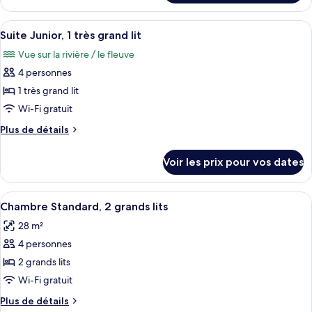
Chambre
le
Deluxe,
type
Afficher
Une petite cuisine équipée d’un four à
1
6
de
Suite Junior, 1 très grand lit
toutes
chambre
très
Vue sur la rivière / le fleuve
Chambre
les
grand
Deluxe,
4 personnes
photos
lit,
1
pour
1 très grand lit
vue
très
ce
grand
Wi-Fi gratuit
fleuve
lit,
type
Plus
Plus de détails
vue
de
de
fleuve
chambre :
détails
Voir les prix pour vos dates
sur
Suite
le
Junior,
type
Afficher
Une petite cuisine équipée d’un four à
1
3
de
Chambre Standard, 2 grands lits
toutes
chambre
très
28 m²
Suite
les
grand
Junior,
4 personnes
photos
lit
1
pour
2 grands lits
très
ce
grand
Wi-Fi gratuit
lit
type
Plus
Plus de détails
de