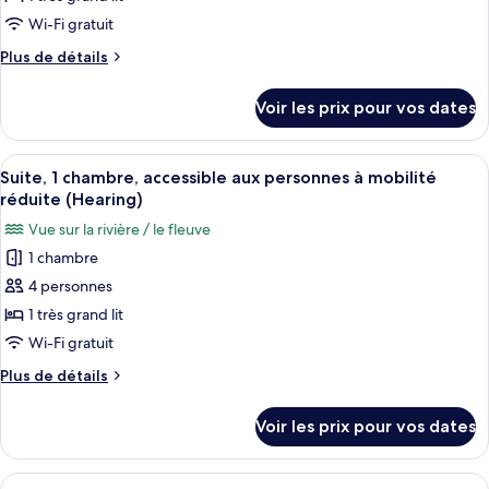
de
Wi-Fi gratuit
chambre :
Plus
Plus de détails
Suite
de
Présidentielle,
détails
Voir les prix pour vos dates
sur
1
le
très
type
Afficher
Une petite cuisine équipée d’un four à
grand
6
de
Suite, 1 chambre, accessible aux personnes à mobilité
toutes
chambre
lit,
réduite (Hearing)
Suite
les
baignoire
Vue sur la rivière / le fleuve
Présidentielle,
photos
à
1
1 chambre
pour
jets
très
4 personnes
ce
grand
(Balcony)
lit,
type
1 très grand lit
baignoire
de
Wi-Fi gratuit
à
chambre :
jets
Plus
Plus de détails
Suite,
(Balcony)
de
1
détails
Voir les prix pour vos dates
sur
chambre,
le
accessible
type
Afficher
Une petite cuisine équipée d’un four à