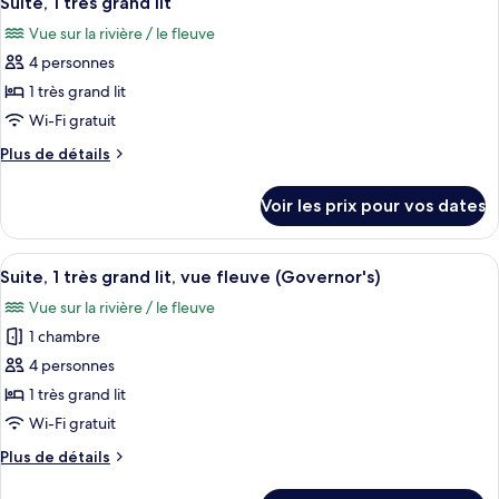
grands
Suite, 1 très grand lit
toutes
chambre
lits,
Vue sur la rivière / le fleuve
Chambre
les
accessible
Standard,
4 personnes
photos
aux
2
pour
1 très grand lit
grands
personnes
ce
lits,
Wi-Fi gratuit
à
accessible
type
mobilité
Plus
Plus de détails
aux
de
de
réduite
personnes
chambre :
détails
à
(Hearing)
Voir les prix pour vos dates
sur
Suite,
mobilité
le
réduite
1
type
(Hearing)
Afficher
Une chambre d’hôtel moderne avec un c
très
11
de
Suite, 1 très grand lit, vue fleuve (Governor's)
toutes
chambre
grand
Vue sur la rivière / le fleuve
Suite,
les
lit
1
1 chambre
photos
très
pour
4 personnes
grand
ce
lit
1 très grand lit
type
Wi-Fi gratuit
de
Plus
Plus de détails
chambre :
de
Suite,
détails