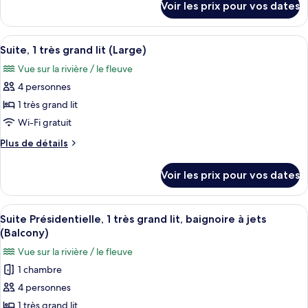
Voir les prix pour vos dates
sur
1
le
très
type
Afficher
Une petite cuisine équipée d’un four à
grand
5
de
Suite, 1 très grand lit (Large)
toutes
lit,
chambre
Vue sur la rivière / le fleuve
Suite,
les
vue
1
4 personnes
photos
fleuve
très
pour
1 très grand lit
(Governor's)
grand
ce
lit,
Wi-Fi gratuit
vue
type
Plus
Plus de détails
fleuve
de
de
(Governor's)
chambre :
détails
Voir les prix pour vos dates
sur
Suite,
le
1
type
Afficher
Une chambre d’hôtel moderne équipée d’
très
10
de
Suite Présidentielle, 1 très grand lit, baignoire à jets
toutes
chambre
grand
(Balcony)
Suite,
les
lit
Vue sur la rivière / le fleuve
1
photos
(Large)
très
1 chambre
pour
grand
4 personnes
ce
lit
(Large)
type
1 très grand lit