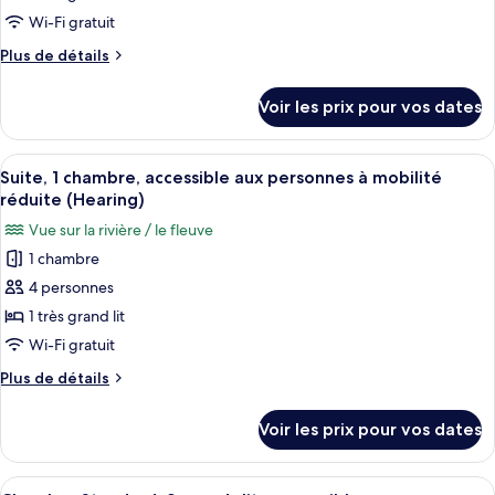
Tub)
lit
type
Wi-Fi gratuit
(Handicap
de
Plus
Plus de détails
Tub)
chambre :
de
détails
Chambre
Voir les prix pour vos dates
sur
Standard,
le
1
type
Afficher
Une petite cuisine équipée d’un four à
8
très
de
Suite, 1 chambre, accessible aux personnes à mobilité
toutes
chambre
grand
réduite (Hearing)
Chambre
les
lit,
Vue sur la rivière / le fleuve
Standard,
photos
accessible
1
1 chambre
pour
très
aux
4 personnes
ce
grand
personnes
lit,
type
1 très grand lit
à
accessible
de
Wi-Fi gratuit
mobilité
aux
chambre :
personnes
réduite
Plus
Plus de détails
Suite,
à
de
(Roll-
mobilité
1
détails
in
Voir les prix pour vos dates
réduite
sur
chambre,
(Roll-
Shower)
le
accessible
in
type
Afficher
Une petite cuisine équipée d’un réfrig
Shower)