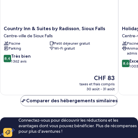
à
accessible
mobilité
aux
réduite
personnes
à
(Handicap
mobilité
Country
Holiday
Tub)
Country Inn & Suites by Radisson, Sioux Falls
Holida
réduite
Inn
Inn
Centre-ville de Sioux Falls
Centre-v
(Handicap
&
Sioux
Tub)
Piscine
Petit déjeuner gratuit
Piscin
Suites
Falls-
Parking
Wi-Fi gratuit
Anima
by
City
admis
Radisson,
Centre
8.4
Très bien
8,4
8.6
Sioux
by
Exce
sur
1 362 avis
8,6
sur
Falls
IHG
1 003
10,
10,
Centre-
Centre-
Très
Le
CHF 83
Excellen
ville
ville
bien,
nouveau
1 003 av
de
de
1 362 avis
taxes et frais compris
prix
Sioux
Sioux
30 août - 31 août
est
Falls
Falls
de
Comparer des hébergements similaires
CHF 83
Connectez-vous pour découvrir les réductions et les
avantages dont vous pouvez bénéficier. Plus de récompenses
pour plus d’aventures !