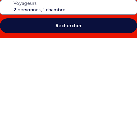
Voyageurs
Rechercher
Galerie
photos
de