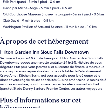
Falls Park (parc)
- 5 min à pied
- 0.4 km
David par Michel-Ange
- 6 min à pied
- 0.6 km
Old Courthouse Museum (musée historique)
- 6 min à pied
- 0.6 km
Club David
- 9 min à pied
- 0.8 km
Washington Pavilion of Arts and Science
- 11 min à pied
- 1.0 km
À propos de cet hébergement
Hilton Garden Inn Sioux Falls Downtown
Se trouvant à juste 4,9 km de l’aéroport, Hilton Garden Inn Sioux Falls
Downtown propose une navette gratuite (24 h/24). Histoire de vous
dégourdir un peu, vous pouvez aller au centre de fitness, à moins que
vous ne préfériez reprendre des forces à la table de l'établissement
Crave Amer. Kitchen Sushi, qui vous accueille pour le déjeuner et le
dîner et vous régale de ses spécialités Cuisine américaine. À moins de 5
minutes en voiture, vous trouverez aussi des sites comme Falls Park
(parc) et Stade Denny Sanford Premier Center. Les autres voyageurs
adorent le personnel attentionné.
Plus d’informations sur cet