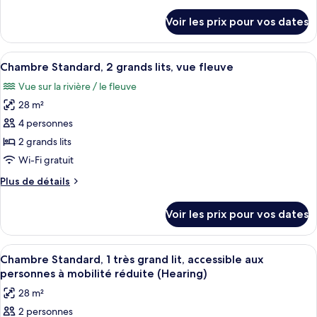
de
chambre :
détails
Voir les prix pour vos dates
sur
Chambre
le
Standard,
type
Afficher
Une chambre d’hôtel comprenant un lit
2
4
de
Chambre Standard, 2 grands lits, vue fleuve
toutes
chambre
grands
Vue sur la rivière / le fleuve
Chambre
les
lits
Standard,
28 m²
photos
2
pour
4 personnes
grands
ce
lits
2 grands lits
type
Wi-Fi gratuit
de
Plus
Plus de détails
chambre :
de
Chambre
détails
Voir les prix pour vos dates
sur
Standard,
le
2
type
Afficher
Une chambre d’hôtel avec un grand lit,
grands
4
de
Chambre Standard, 1 très grand lit, accessible aux
toutes
lits,
chambre
personnes à mobilité réduite (Hearing)
Chambre
les
vue
28 m²
Standard,
photos
fleuve
2
2 personnes
pour