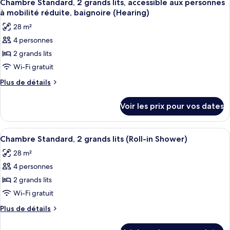
aux
5
de
Chambre Standard, 2 grands lits, accessible aux personnes
toutes
chambre
personnes
à mobilité réduite, baignoire (Hearing)
Suite,
les
à
28 m²
1
photos
mobilité
chambre,
4 personnes
pour
réduite
accessible
2 grands lits
ce
aux
(Hearing)
personnes
type
Wi-Fi gratuit
à
de
Plus
Plus de détails
mobilité
chambre :
de
réduite
détails
Chambre
(Hearing)
Voir les prix pour vos dates
sur
Standard,
le
2
type
Afficher
Une petite cuisine équipée d’un four à
3
grands
de
Chambre Standard, 2 grands lits (Roll-in Shower)
toutes
chambre
lits,
28 m²
Chambre
les
accessible
Standard,
4 personnes
photos
aux
2
pour
2 grands lits
grands
personnes
ce
lits,
Wi-Fi gratuit
à
accessible
type
mobilité
Plus
Plus de détails
aux
de
de
réduite,
personnes
chambre :
détails
à