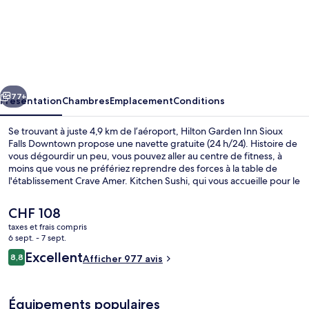
l’hébergement
Hilton
Garden
Inn
Sioux
cédent
Suivant
Falls
77+
Présentation
Chambres
Emplacement
Conditions
Downtown
Se trouvant à juste 4,9 km de l’aéroport, Hilton Garden Inn Sioux
Falls Downtown propose une navette gratuite (24 h/24). Histoire de
vous dégourdir un peu, vous pouvez aller au centre de fitness, à
moins que vous ne préfériez reprendre des forces à la table de
l'établissement Crave Amer. Kitchen Sushi, qui vous accueille pour le
déjeuner et le dîner et vous régale de ses spécialités Cuisine
américaine. À moins de 5 minutes en voiture, vous trouverez aussi
Le
CHF 108
des sites comme Falls Park (parc) et Stade Denny Sanford Premier
prix
taxes et frais compris
Center. Les autres voyageurs adorent le personnel attentionné.
actuel
6 sept. - 7 sept.
Salle de réunion
est
Avis
Excellent
8,8
Afficher 977 avis
de
8,8 sur 10
voyageurs
CHF 108.
Équipements populaires