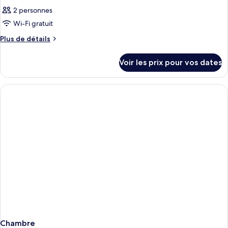
2 personnes
Wi-Fi gratuit
Plus
Plus de détails
de
détails
Voir les prix pour vos dates
sur
le
type
de
chambre
Chambre
Chambre