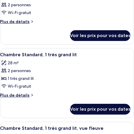
2 personnes
Wi-Fi gratuit
Plus
Plus de détails
de
détails
Voir les prix pour vos dates
sur
le
type
Afficher
Une petite cuisine équipée d’un four à
4
de
Chambre Standard, 1 très grand lit
toutes
chambre
28 m²
Chambre
les
2 personnes
photos
pour
1 très grand lit
ce
Wi-Fi gratuit
type
Plus
Plus de détails
de
de
chambre :
détails
Voir les prix pour vos dates
sur
Chambre
le
Standard,
type
Afficher
Une chambre d’hôtel comprenant un lit
1
5
de
Chambre Standard, 1 très grand lit, vue fleuve
toutes
chambre
très