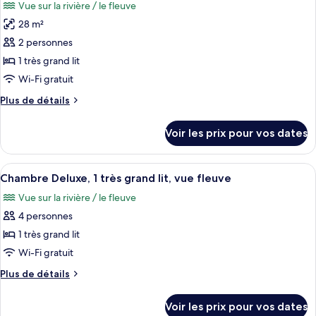
Vue sur la rivière / le fleuve
Chambre
les
grand
Standard,
28 m²
photos
lit
1
pour
2 personnes
très
ce
grand
1 très grand lit
lit
type
Wi-Fi gratuit
de
Plus
Plus de détails
chambre :
de
Chambre
détails
Voir les prix pour vos dates
sur
Standard,
le
1
type
Afficher
Une chambre d’hôtel avec un grand lit
très
4
de
Chambre Deluxe, 1 très grand lit, vue fleuve
toutes
grand
chambre
Vue sur la rivière / le fleuve
Chambre
les
lit,
Standard,
4 personnes
photos
vue
1
pour
1 très grand lit
fleuve
très
ce
grand
Wi-Fi gratuit
lit,
type
Plus
Plus de détails
vue
de
de
fleuve
chambre :
détails
Voir les prix pour vos dates
sur