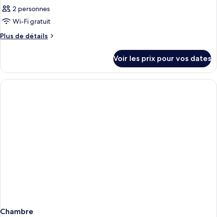
2 personnes
Wi-Fi gratuit
Plus
Plus de détails
de
détails
Voir les prix pour vos dates
sur
le
type
de
chambre
Chambre
Chambre