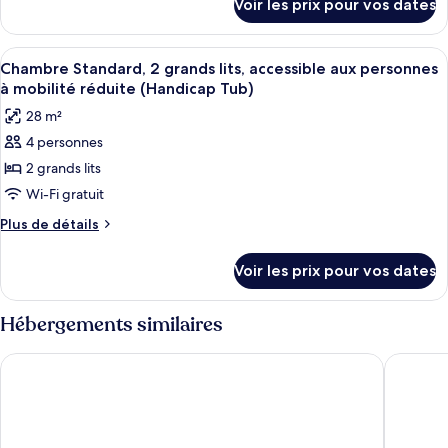
baignoire
Voir les prix pour vos dates
sur
Chambre
mobilité
(Hearing)
le
réduite,
Standard,
type
baignoire
Afficher
Une petite cuisine équipée d’un four à
2
5
de
Chambre Standard, 2 grands lits, accessible aux personnes
(Hearing)
toutes
chambre
grands
à mobilité réduite (Handicap Tub)
Chambre
les
lits
28 m²
Standard,
photos
(Roll-
2
4 personnes
pour
in
grands
2 grands lits
ce
lits
Shower)
(Roll-
type
Wi-Fi gratuit
in
de
Plus
Plus de détails
Shower)
chambre :
de
détails
Chambre
Voir les prix pour vos dates
sur
Standard,
le
2
type
Hébergements similaires
grands
de
chambre
lits,
Country Inn & Suites by Radisson, Sioux Falls
Holiday 
Chambre
accessible
Standard,
aux
2
grands
personnes
lits,