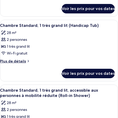
chambre :
de
détails
Suite
Voir les prix pour vos dates
sur
Junior,
le
1
type
Afficher
Une petite cuisine équipée d’un four à
5
très
de
Chambre Standard, 1 très grand lit (Handicap Tub)
toutes
chambre
grand
28 m²
Suite
les
lit,
Junior,
2 personnes
photos
accessible
1
pour
1 très grand lit
très
aux
ce
grand
Wi-Fi gratuit
personnes
lit,
type
à
Plus
Plus de détails
accessible
de
de
mobilité
aux
chambre :
détails
personnes
réduite
Voir les prix pour vos dates
sur
Chambre
à
(Hearing)
le
mobilité
Standard,
type
réduite
Afficher
Une petite cuisine équipée d’un four à
1
4
de
Chambre Standard, 1 très grand lit, accessible aux
(Hearing)
toutes
chambre
très
personnes à mobilité réduite (Roll-in Shower)
Chambre
les
grand
28 m²
Standard,
photos
lit
1
2 personnes
pour
(Handicap
très
1 très grand lit
ce
grand