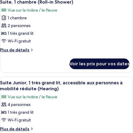
aux
5
de
Suite, 1 chambre (Roll-in Shower)
toutes
chambre
personnes
Vue sur la rivière / le fleuve
Suite,
les
à
1
1 chambre
photos
mobilité
chambre,
pour
2 personnes
réduite
accessible
ce
aux
1 très grand lit
(Hearing)
personnes
type
Wi-Fi gratuit
à
de
mobilité
Plus
Plus de détails
chambre :
réduite
de
Suite,
(Hearing)
détails
Voir les prix pour vos dates
sur
1
le
chambre
type
Afficher
Une petite cuisine équipée d’un four à
(Roll-
5
de
Suite Junior, 1 très grand lit, accessible aux personnes à
toutes
in
chambre
mobilité réduite (Hearing)
Suite,
les
Shower)
Vue sur la rivière / le fleuve
1
photos
chambre
4 personnes
pour
(Roll-
1 très grand lit
ce
in
Shower)
type
Wi-Fi gratuit
de
Plus
Plus de détails