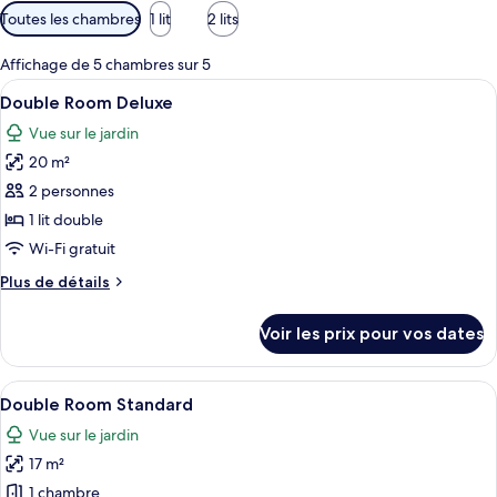
Filtres
Toutes les chambres
1 lit
2 lits
disponibles
pour
Affichage de 5 chambres sur 5
les
Afficher
Un lit bien fait, avec une tête de lit m
4
Double Room Deluxe
chambres
toutes
Vue sur le jardin
les
20 m²
photos
pour
2 personnes
ce
1 lit double
type
Wi-Fi gratuit
de
Plus
Plus de détails
chambre :
de
Double
détails
Voir les prix pour vos dates
sur
Room
le
Deluxe
type
Afficher
Une chambre d’hôtel dotée d’un grand l
7
de
Double Room Standard
toutes
chambre
Vue sur le jardin
Double
les
Room
17 m²
photos
Deluxe
pour
1 chambre