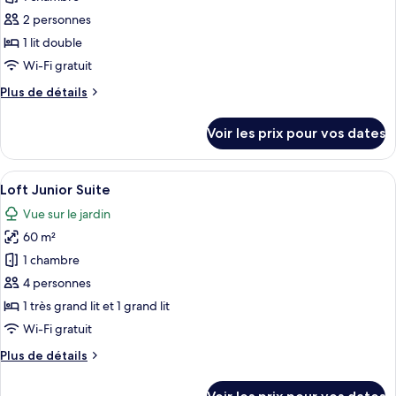
ce
2 personnes
type
1 lit double
de
Wi-Fi gratuit
chambre :
Plus
Plus de détails
Double
de
Room
détails
Voir les prix pour vos dates
Standard
sur
le
type
Afficher
Un lit bien fait, avec des oreillers bla
12
de
Loft Junior Suite
toutes
chambre
Vue sur le jardin
Double
les
Room
60 m²
photos
Standard
pour
1 chambre
ce
4 personnes
type
1 très grand lit et 1 grand lit
de
Wi-Fi gratuit
chambre :
Plus
Plus de détails
Loft
de
Junior
détails