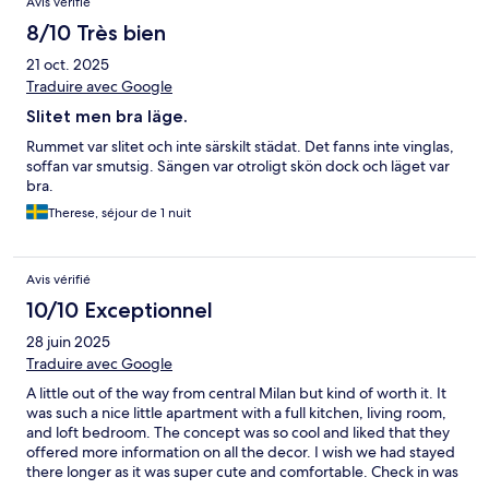
Avis vérifié
8/10 Très bien
21 oct. 2025
Traduire avec Google
Slitet men bra läge.
Rummet var slitet och inte särskilt städat. Det fanns inte vinglas,
soffan var smutsig. Sängen var otroligt skön dock och läget var
bra.
Therese, séjour de 1 nuit
Avis vérifié
10/10 Exceptionnel
28 juin 2025
Traduire avec Google
A little out of the way from central Milan but kind of worth it. It
was such a nice little apartment with a full kitchen, living room,
and loft bedroom. The concept was so cool and liked that they
offered more information on all the decor. I wish we had stayed
there longer as it was super cute and comfortable. Check in was