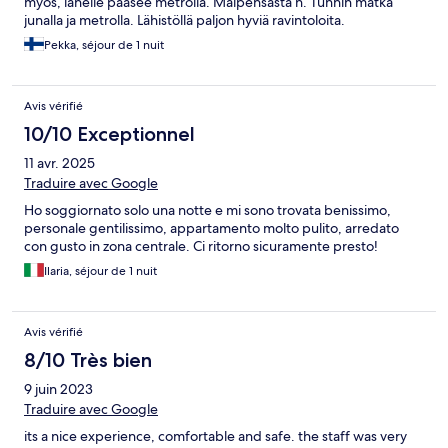
myös, lähelle pääsee metrolla. Malpensasta n. Tunnin matka
junalla ja metrolla. Lähistöllä paljon hyviä ravintoloita.
Pekka, séjour de 1 nuit
Avis vérifié
10/10 Exceptionnel
11 avr. 2025
Traduire avec Google
Ho soggiornato solo una notte e mi sono trovata benissimo,
personale gentilissimo, appartamento molto pulito, arredato
con gusto in zona centrale. Ci ritorno sicuramente presto!
Ilaria, séjour de 1 nuit
Avis vérifié
8/10 Très bien
9 juin 2023
Traduire avec Google
its a nice experience, comfortable and safe. the staff was very