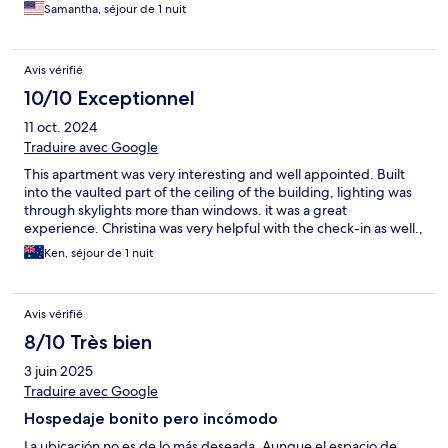
a little confusing but the owner does spell it out for you so just
Samantha, séjour de 1 nuit
pay attention to the directions.
Avis vérifié
10/10 Exceptionnel
11 oct. 2024
Traduire avec Google
This apartment was very interesting and well appointed. Built
into the vaulted part of the ceiling of the building, lighting was
through skylights more than windows. it was a great
experience. Christina was very helpful with the check-in as well.,
Ken, séjour de 1 nuit
Avis vérifié
8/10 Très bien
3 juin 2025
Traduire avec Google
Hospedaje bonito pero incómodo
La ubicación no es de lo más deseada. Aunque el espacio de