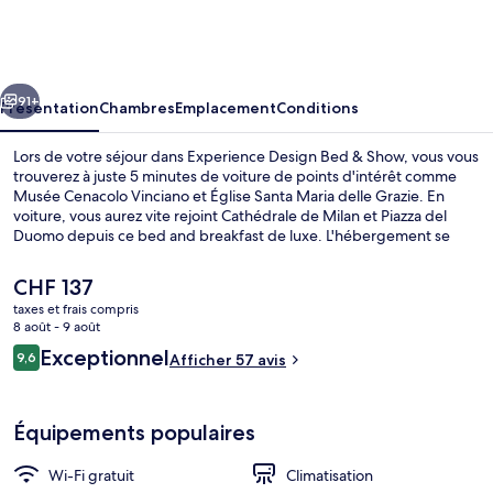
Design
Bed
&
cédent
Suivant
Show
91+
Présentation
Chambres
Emplacement
Conditions
Lors de votre séjour dans Experience Design Bed & Show, vous vous
trouverez à juste 5 minutes de voiture de points d'intérêt comme
Musée Cenacolo Vinciano et Église Santa Maria delle Grazie. En
voiture, vous aurez vite rejoint Cathédrale de Milan et Piazza del
Duomo depuis ce bed and breakfast de luxe. L'hébergement se
situe à une très courte distance à pied des transports publics : Gare
de Porta Genova se trouve à 3 min et Arrêt de tram Porta Genova
Le
CHF 137
M2, à 4 min.
prix
taxes et frais compris
actuel
8 août - 9 août
Suite Design Apartment | Coin séjour
est
Avis
Exceptionnel
9,6
Afficher 57 avis
de
9,6 sur 10
voyageurs
CHF 137.
Équipements populaires
Wi-Fi gratuit
Climatisation