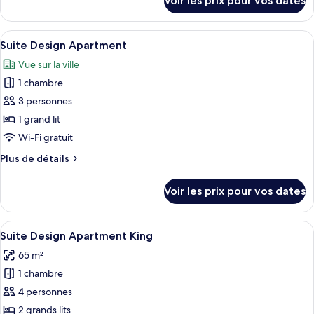
Voir les prix pour vos dates
Suite
sur
le
type
Afficher
Un canapé violet agrémenté d’un couss
9
de
Suite Design Apartment
toutes
chambre
Vue sur la ville
Loft
les
Junior
1 chambre
photos
Suite
pour
3 personnes
ce
1 grand lit
type
Wi-Fi gratuit
de
Plus
Plus de détails
chambre :
de
Suite
détails
Voir les prix pour vos dates
sur
Design
le
Apartment
type
Afficher
Une chambre à coucher avec un lit, u
22
de
Suite Design Apartment King
toutes
chambre
65 m²
Suite
les
Design
1 chambre
photos
Apartment
pour
4 personnes
ce
2 grands lits