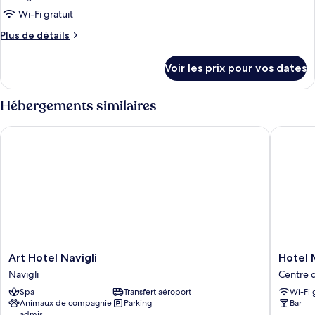
type
Wi-Fi gratuit
de
Plus
Plus de détails
chambre :
de
Suite
détails
Voir les prix pour vos dates
sur
Design
le
Apartment
type
Hébergements similaires
King
de
chambre
Art Hotel Navigli
Hotel Mi
Suite
Design
Apartment
King
Art
Hotel
Art Hotel Navigli
Hotel 
Hotel
Milano
Navigli
Centre 
Navigli
Navigli
Spa
Transfert aéroport
Wi-Fi 
Navigli
Centre
Animaux de compagnie
Parking
Bar
de
admis