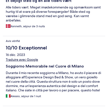
Et dejligt sted og en alle tiders vært
Alle tiders vært: Meget imødekommende og opmærksom samt
hurtig til at svare på diverse forespørgsler! Både sted og
værelse i glimrende stand med en god seng. Kan varmt
anbefales.
Kenneth, séjour de 3 nuits
Avis vérifié
10/10 Exceptionnel
16 déc. 2023
Traduire avec Google
Soggiorno Memorabile nel Cuore di Milano
Durante il mio recente soggiorno a Milano, ho avuto il piacere di
alloggiare all'Experience Design Bed & Show, un vero gioiello
nel cuore della città. Questa struttura non è solo un posto dove
dormire, ma un'esperienza autentica del design e del comfort
italiano. Che siate in città per lavoro o per piacere, questo hotel
è la base ideale per esplorare tutto ciò che Milano ha da offrire.
Alessio, séjour de 1 nuit