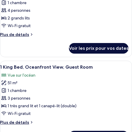
pour
1 chambre
Ocean
ce
View,
4 personnes
Guest
type
2 grands lits
Room
de
Wi-Fi gratuit
chambre :
Plus
Plus de détails
2
de
Queen
détails
Voir les prix pour vos dates
Beds,
sur
le
Ocean
type
Afficher
Une chambre d’hôtel avec un grand lit
View,
5
de
1 King Bed, Oceanfront View, Guest Room
toutes
Guest
chambre
Vue sur l’océan
2
les
Room
Queen
51 m²
photos
Beds,
pour
1 chambre
Ocean
ce
View,
3 personnes
Guest
type
1 très grand lit et 1 canapé-lit (double)
Room
de
Wi-Fi gratuit
chambre :
Plus
Plus de détails
1
de
King