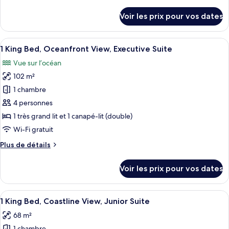
de
océan
Club,
détails
(Guest
Voir les prix pour vos dates
2
sur
Room)
le
grands
type
Afficher
Un vaste espace de vie avec un balcon
lits,
6
de
1 King Bed, Oceanfront View, Executive Suite
toutes
accès
chambre
Vue sur l’océan
Chambre
les
au
Club,
102 m²
photos
salon
2
pour
club,
1 chambre
grands
ce
vue
lits,
4 personnes
accès
type
océan
1 très grand lit et 1 canapé-lit (double)
au
de
Wi-Fi gratuit
salon
chambre :
club,
Plus
Plus de détails
1
vue
de
océan
King
détails
Voir les prix pour vos dates
Bed,
sur
le
Oceanfront
type
Afficher
Une chambre d’hôtel avec balcon, une t
View,
4
de
1 King Bed, Coastline View, Junior Suite
toutes
Executive
chambre
68 m²
1
les
Suite
King
1 chambre