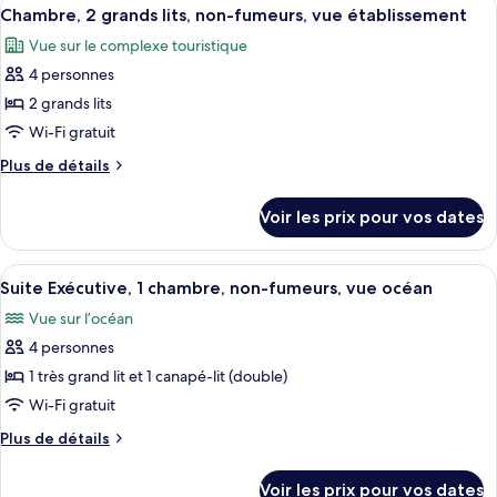
Afficher
3
grand
de
Chambre, 2 grands lits, non-fumeurs, vue établissement
toutes
chambre
lit
Vue sur le complexe touristique
Chambre,
les
et
1
4 personnes
photos
1
très
pour
2 grands lits
grand
canapé-
ce
lit
Wi-Fi gratuit
lit,
et
type
non-
Plus
Plus de détails
1
de
de
fumeurs,
canapé-
chambre :
détails
lit,
vue
Voir les prix pour vos dates
sur
Chambre,
non-
établissement
le
fumeurs,
2
type
vue
Afficher
Un salon moderne avec un canapé gris,
grands
3
de
Suite Exécutive, 1 chambre, non-fumeurs, vue océan
établissement
toutes
chambre
lits,
Vue sur l’océan
Chambre,
les
non-
2
4 personnes
photos
fumeurs,
grands
pour
1 très grand lit et 1 canapé-lit (double)
vue
lits,
ce
non-
Wi-Fi gratuit
établissement
fumeurs,
type
Plus
Plus de détails
vue
de
de
établissement
chambre :
détails
Voir les prix pour vos dates
sur