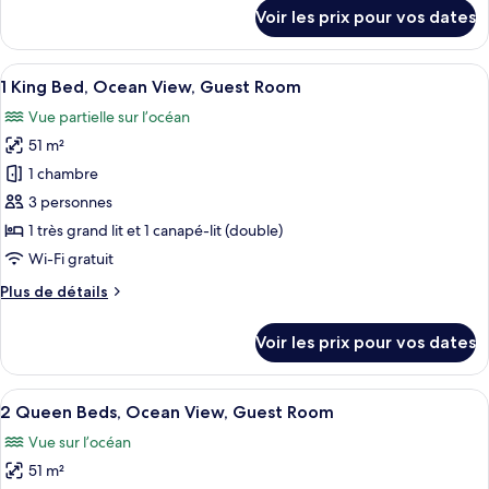
2
détails
Voir les prix pour vos dates
sur
Queen
le
Beds,
type
Afficher
Un balcon avec vue sur une plage et l’
Coastline
6
de
1 King Bed, Ocean View, Guest Room
toutes
View,
chambre
Vue partielle sur l’océan
2
les
Guest
Queen
51 m²
photos
Room
Beds,
pour
1 chambre
Coastline
ce
View,
3 personnes
Guest
type
1 très grand lit et 1 canapé-lit (double)
Room
de
Wi-Fi gratuit
chambre :
Plus
Plus de détails
1
de
King
détails
Voir les prix pour vos dates
Bed,
sur
le
Ocean
type
Afficher
Un balcon avec vue sur une plage et l’
View,
5
de
2 Queen Beds, Ocean View, Guest Room
toutes
Guest
chambre
Vue sur l’océan
1
les
Room
King
51 m²
photos
Bed,