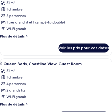
51 m²
1
les
Guest
King
1 chambre
photos
Room
Bed,
pour
3 personnes
Limited
ce
View,
1 très grand lit et 1 canapé-lit (double)
Guest
type
Wi-Fi gratuit
Room
de
Plus
Plus de détails
chambre :
de
1
détails
Voir les prix pour vos dates
sur
King
le
Bed,
type
Afficher
Une chambre d’hôtel avec deux lits, un
Coastline
5
de
2 Queen Beds, Coastline View, Guest Room
toutes
View,
chambre
51 m²
1
les
Guest
King
1 chambre
photos
Room
Bed,
pour
4 personnes
Coastline
ce
View,
2 grands lits
Guest
type
Wi-Fi gratuit
Room
de
Plus
Plus de détails
chambre :
de