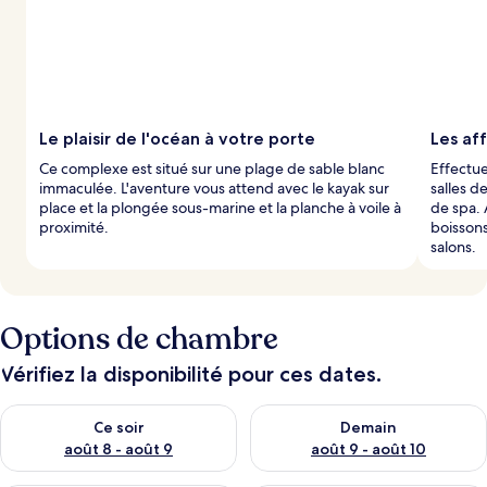
Le plaisir de l'océan à votre porte
Les aff
Ce complexe est situé sur une plage de sable blanc
Effectue
immaculée. L'aventure vous attend avec le kayak sur
salles d
place et la plongée sous-marine et la planche à voile à
de spa. 
proximité.
boissons
salons.
Options de chambre
Vérifiez la disponibilité pour ces dates.
Vérifier la disponibilité pour ce soir août 8 - août 9
Vérifier la disponibilité pour 
Ce soir
Demain
août 8 - août 9
août 9 - août 10