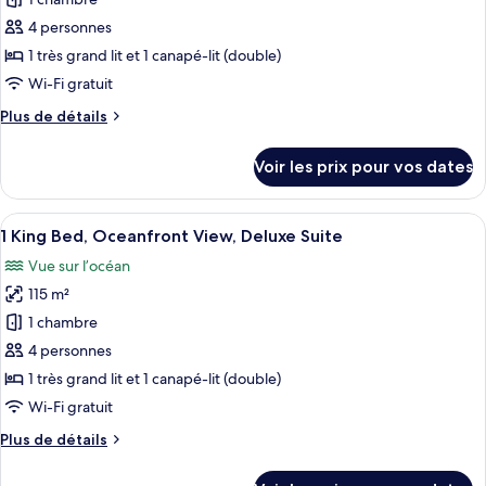
photos
Bed,
pour
4 personnes
Oceanfront
ce
View,
1 très grand lit et 1 canapé-lit (double)
Executive
type
Wi-Fi gratuit
Suite
de
Plus
Plus de détails
chambre :
de
1
détails
Voir les prix pour vos dates
sur
King
le
Bed,
type
Afficher
Une chambre d’hôtel moderne, dotée d’
Coastline
4
de
1 King Bed, Oceanfront View, Deluxe Suite
toutes
View,
chambre
Vue sur l’océan
1
les
Junior
King
115 m²
photos
Suite
Bed,
pour
1 chambre
Coastline
ce
View,
4 personnes
Junior
type
1 très grand lit et 1 canapé-lit (double)
Suite
de
Wi-Fi gratuit
chambre :
Plus
Plus de détails
1
de
King
détails