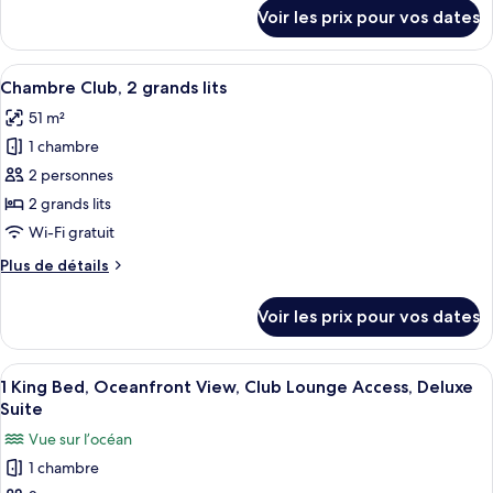
Chambre
Carlton
détails
Voir les prix pour vos dates
Presidential
sur
Club,
Suite
le
1
type
Afficher
Une chambre d’hôtel avec deux lits, un
lit
6
de
Chambre Club, 2 grands lits
toutes
double
chambre
51 m²
Chambre
les
Club,
1 chambre
photos
1
pour
2 personnes
lit
ce
double
2 grands lits
type
Wi-Fi gratuit
de
Plus
Plus de détails
chambre :
de
Chambre
détails
Voir les prix pour vos dates
sur
Club,
le
2
type
Afficher
Une chambre d’hôtel moderne, dotée d’
grands
7
de
1 King Bed, Oceanfront View, Club Lounge Access, Deluxe
toutes
lits
chambre
Suite
Chambre
les
Vue sur l’océan
Club,
photos
2
1 chambre
pour
grands