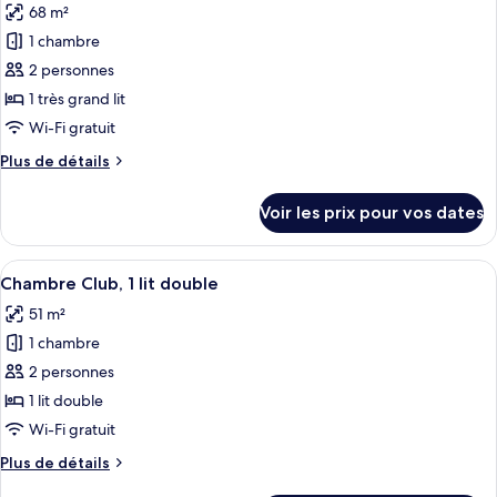
Bed,
68 m²
pour
Bedroom
Ocean
1 chambre
ce
View,
Suite
Club
type
2 personnes
Lounge
de
1 très grand lit
Access,
chambre :
1-
Wi-Fi gratuit
1
Bedroom
Plus
Plus de détails
Suite
King
de
Bed,
détails
Voir les prix pour vos dates
sur
Oceanfront
le
View,
type
Afficher
Une chambre d’hôtel avec un grand lit, 
Club
8
de
Chambre Club, 1 lit double
toutes
Lounge
chambre
51 m²
1
les
Access,
King
1 chambre
photos
Ritz-
Bed,
pour
2 personnes
Carlton
Oceanfront
ce
View,
Presidential
1 lit double
Club
type
Suite
Wi-Fi gratuit
Lounge
de
Access,
Plus
Plus de détails
chambre :
Ritz-
de