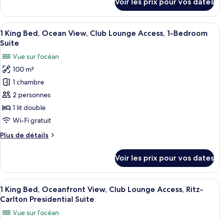
Voir les prix pour vos dates
Bed,
sur
le
Oceanfront
type
Afficher
Un vaste espace de vie avec un balcon
View,
10
de
1 King Bed, Ocean View, Club Lounge Access, 1-Bedroom
toutes
Deluxe
chambre
Suite
1
les
Suite
Vue sur l’océan
King
photos
Bed,
100 m²
pour
Oceanfront
1 chambre
ce
View,
Deluxe
type
2 personnes
Suite
de
1 lit double
chambre :
Wi-Fi gratuit
1
Plus
Plus de détails
King
de
Bed,
détails
Voir les prix pour vos dates
sur
Ocean
le
View,
type
Afficher
Une chambre d’hôtel moderne dotée d’un
Club
10
de
1 King Bed, Oceanfront View, Club Lounge Access, Ritz-
toutes
Lounge
chambre
Carlton Presidential Suite
1
les
Access,
Vue sur l’océan
King
photos
1-