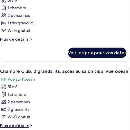
51 m²
pour
Oceanfront
1 chambre
ce
View,
Guest
type
2 personnes
Room
de
1 très grand lit
chambre :
Wi-Fi gratuit
Chambre,
Plus
Plus de détails
1
de
très
détails
Voir les prix pour vos dates
sur
grand
le
lit,
type
Afficher
Une chambre d’hôtel avec deux lits, un
accès
9
de
Chambre Club, 2 grands lits, accès au salon club, vue océan
toutes
au
chambre
Vue sur l’océan
Chambre,
les
salon
1
51 m²
photos
club,
très
pour
1 chambre
vue
grand
ce
lit,
océan
2 personnes
accès
type
(Guest
2 grands lits
au
de
Room)
Wi-Fi gratuit
salon
chambre :
club,
Plus
Plus de détails
Chambre
vue