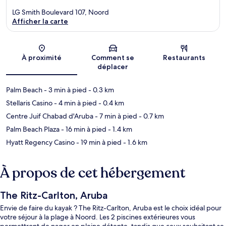
LG Smith Boulevard 107, Noord
Afficher la carte
Carte
À proximité
Comment se
Restaurants
déplacer
Palm Beach
- 3 min à pied
- 0.3 km
Stellaris Casino
- 4 min à pied
- 0.4 km
Centre Juif Chabad d'Aruba
- 7 min à pied
- 0.7 km
Palm Beach Plaza
- 16 min à pied
- 1.4 km
Hyatt Regency Casino
- 19 min à pied
- 1.6 km
À propos de cet hébergement
The Ritz-Carlton, Aruba
Envie de faire du kayak ? The Ritz-Carlton, Aruba est le choix idéal pour
votre séjour à la plage à Noord. Les 2 piscines extérieures vous
permettront de nager en pleine détente, tandis que ceux souhaitant se