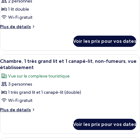
2 personnes
ce
lits
type
1 lit double
de
Wi-Fi gratuit
chambre :
Plus
Plus de détails
1
de
King
détails
Voir les prix pour vos dates
sur
Bed,
le
Oceanfront
type
Afficher
Une chambre d’hôtel avec un grand lit, 
View,
4
de
Chambre, 1 très grand lit et 1 canapé-lit, non-fumeurs, vue
toutes
chambre
Club
établissement
1
les
Lounge
Vue sur le complexe touristique
King
photos
Access,
Bed,
3 personnes
pour
Deluxe
Oceanfront
1 très grand lit et 1 canapé-lit (double)
ce
View,
Suite
Club
type
Wi-Fi gratuit
Lounge
de
Plus
Plus de détails
Access,
chambre :
de
Deluxe
détails
Chambre,
Suite
Voir les prix pour vos dates
sur
1
le
très
type
Une chambre d’hôtel équipée d’un télév