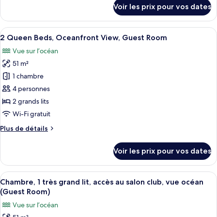
détails
Voir les prix pour vos dates
Bed,
sur
le
Oceanfront
type
Afficher
Une chambre d’hôtel équipée d’un lit, 
View,
5
de
2 Queen Beds, Oceanfront View, Guest Room
toutes
Guest
chambre
Vue sur l’océan
1
les
Room
King
51 m²
photos
Bed,
pour
1 chambre
Oceanfront
ce
View,
4 personnes
Guest
type
2 grands lits
Room
de
Wi-Fi gratuit
chambre :
Plus
Plus de détails
2
de
Queen
détails
Voir les prix pour vos dates
Beds,
sur
le
Oceanfront
type
Afficher
Un complexe hôtelier doté d’une piscin
View,
17
de
Chambre, 1 très grand lit, accès au salon club, vue océan
toutes
Guest
chambre
(Guest Room)
2
les
Room
Vue sur l’océan
Queen
photos
Beds,