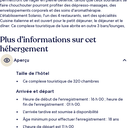
faire chouchouter pourront profiter des dépresso-massages, des
enveloppements corporels et des soins d'aromathérapie.
L'établissement Solanio, l'un des 4 restaurants, sert des spécialités
Cuisine italienne et est ouvert pour le petit déjeuner, le déjeuner et le
dîner. Ce complexe touristique de luxe abrite en outre 3 bars/lounges,
un casino et un bar en bord de piscine. Les autres voyageurs ne
tarissent pas d'éloges en ce qui concerne la piscine rafraîchissante et le
Plus d’informations sur cet
personnel attentionné.
hébergement
Aperçu
Taille de l'hôtel
Ce complexe touristique de 320 chambres
Arrivée et départ
Heure de début de l'enregistrement : 16 h 00 ; heure de
fin de l'enregistrement : 01 h 00.
L'arrivée tardive est soumise à disponibilité
Âge minimum pour effectuer l'enregistrement : 18 ans
L'heure de départ est 11 h 00