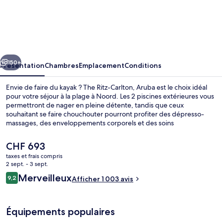
The
Ritz-
Carlton,
Aruba
cédent
Suivant
150+
Présentation
Chambres
Emplacement
Conditions
Envie de faire du kayak ? The Ritz-Carlton, Aruba est le choix idéal
pour votre séjour à la plage à Noord. Les 2 piscines extérieures vous
permettront de nager en pleine détente, tandis que ceux
souhaitant se faire chouchouter pourront profiter des dépresso-
massages, des enveloppements corporels et des soins
d'aromathérapie. L'établissement Solanio, l'un des 4 restaurants,
sert des spécialités Cuisine italienne et est ouvert pour le petit
Le
CHF 693
déjeuner, le déjeuner et le dîner. Ce complexe touristique de luxe
prix
taxes et frais compris
abrite en outre 3 bars/lounges, un casino et un bar en bord de
actuel
2 sept. - 3 sept.
piscine. Les autres voyageurs ne tarissent pas d'éloges en ce qui
Vue depuis l’hébergement
est
Avis
concerne la piscine rafraîchissante et le personnel attentionné.
Merveilleux
9,2
Afficher 1 003 avis
de
9,2 sur 10
voyageurs
CHF 693.
Équipements populaires