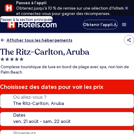
Passez à l’appli
Obtenez jusqu’à 10 % de remise sur une sélection d’hôtels
et connectez-vous pour gagner des récompenses.
Passer à la section principale
Obtenir l’appli
Afficher tous les hébergements
The Ritz-Carlton, Aruba
Hébergement
5.0 étoiles
Complexe touristique de luxe en bord de plage avec spa, non loin de
Palm Beach
Choisissez des dates pour voir les prix
Où allez-vous ?
Dates
Voyageurs