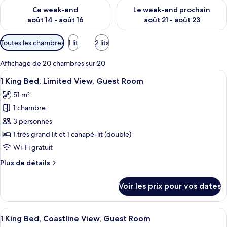
Vérifier la disponibilité pour ce week-end août 14 - août 16
Vérifier la disponibilité pour
Ce week-end
Le week-end prochain
août 14 - août 16
août 21 - août 23
Filtres
Toutes les chambres
1 lit
2 lits
disponibles
pour
Affichage de 20 chambres sur 20
les
Afficher
Une chambre d’hôtel avec un grand lit
5
1 King Bed, Limited View, Guest Room
chambres
toutes
51 m²
les
1 chambre
photos
pour
3 personnes
ce
1 très grand lit et 1 canapé-lit (double)
type
Wi-Fi gratuit
de
Plus
Plus de détails
chambre :
de
1
détails
Voir les prix pour vos dates
sur
King
le
Bed,
type
Afficher
Une chambre d’hôtel avec un grand lit, 
Limited
5
de
1 King Bed, Coastline View, Guest Room
toutes
View,
chambre