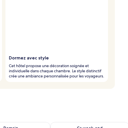
Dormez avec style
Cet hôtel propose une décoration soignée et
individuelle dans chaque chambre. Le style distinctif
crée une ambiance personnalisée pour les voyageurs.
sponibilité pour demain août 7 - août 8
Vérifier la disponibilité pour ce week
Demain
Ce week-end