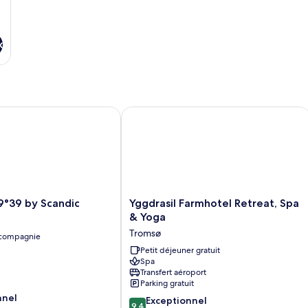
x
39 by Scandic
Yggdrasil Farmhotel Retreat, Spa & Y
Yggdrasil
9°39 by Scandic
Yggdrasil Farmhotel Retreat, Spa
Farmhotel
& Yoga
Retreat,
Tromsø
 compagnie
Spa
&
Petit déjeuner gratuit
Spa
Yoga
Transfert aéroport
Tromsø
Parking gratuit
nnel
9.4
Exceptionnel
9,4