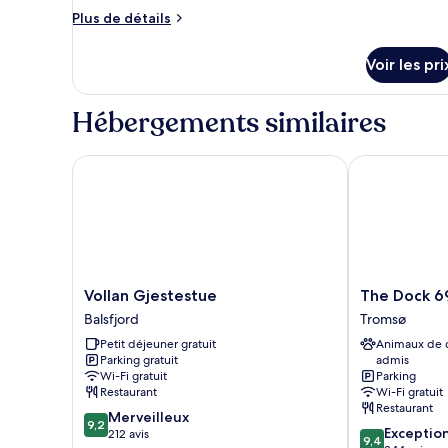
de
Plus
Plus de détails
chambre :
de
SECOND
détails
Voir les pri
sur
ROW
le
CABIN,
type
Hébergements similaires
3
de
BEDROOMS,
chambre
SECOND
Vollan Gjestestue
The Dock 69°
SEA
ROW
VIEW
CABIN,
3
BEDROOMS,
SEA
VIEW
Vollan
The
Vollan Gjestestue
The Dock 6
Gjestestue
Dock
Balsfjord
Tromsø
Balsfjord
69°39
Petit déjeuner gratuit
Animaux de
by
Parking gratuit
admis
Scandic
Wi-Fi gratuit
Parking
Tromsø
Restaurant
Wi-Fi gratuit
Restaurant
9.2
Merveilleux
9,2
9.4
Exceptio
sur
212 avis
9,4