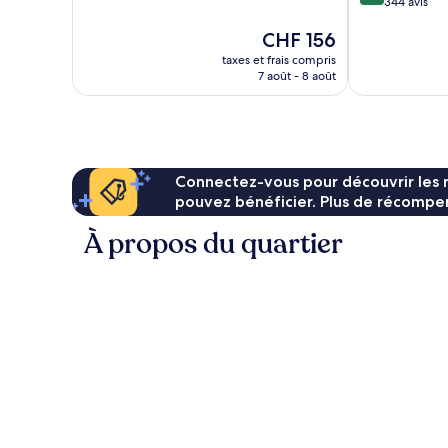
sur
344 avis
10,
10,
Merveilleux,
Le
CHF 156
Exceptionnel,
212 avis
nouveau
344 avis
taxes et frais compris
prix
7 août - 8 août
est
de
CHF 156
Connectez-vous pour découvrir les 
pouvez bénéficier. Plus de récompen
À propos du quartier