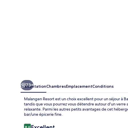
73+
Présentation
Chambres
Emplacement
Conditions
Malangen Resort est un choix excellent pour un séjour à Bal
tandis que vous pourrez vous détendre autour d'un verre au
relaxante. Parmi les autres petits avantages de cet héberg
bar/une épicerie fine.
Avis
Excellent
8,6