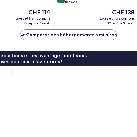
sur
187 avis
10,
Le
Le
CHF 114
CHF 138
Exceptionnel,
nouveau
nouveau
187 avis
taxes et frais compris
taxes et frais compris
prix
prix
6 sept. - 7 sept.
30 août - 31 août
est
est
de
de
Comparer des hébergements similaires
CHF 114
CHF 138
réductions et les avantages dont vous
ses pour plus d’aventures !