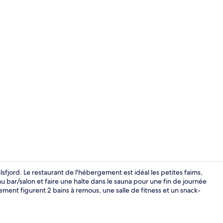
Équipement 
sfjord. Le restaurant de l'hébergement est idéal les petites faims,
 bar/salon et faire une halte dans le sauna pour une fin de journée
ement figurent 2 bains à remous, une salle de fitness et un snack-
RORBU PREMI