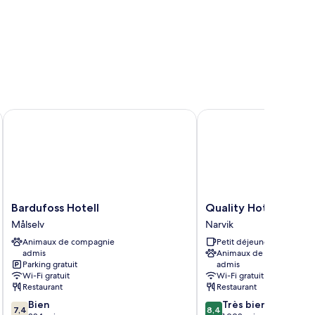
oga
Bardufoss Hotell
Quality Hotel Grand Ro
Bardufoss
Quality
Bardufoss Hotell
Quality Hotel Grand
Hotell
Hotel
Målselv
Narvik
Målselv
Grand
Animaux de compagnie
Petit déjeuner gratuit
Royal
admis
Animaux de compagnie
Narvik
Parking gratuit
admis
Wi-Fi gratuit
Wi-Fi gratuit
Restaurant
Restaurant
7.4
8.4
Bien
Très bien
7,4
8,4