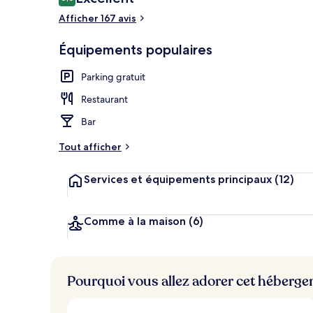
8,6 sur 10
voyageurs
Afficher 167 avis
Façade de l’
Équipements populaires
Parking gratuit
Restaurant
Bar
Tout afficher
Services et équipements principaux
(12)
Comme à la maison
(6)
Pourquoi vous allez adorer cet héberg