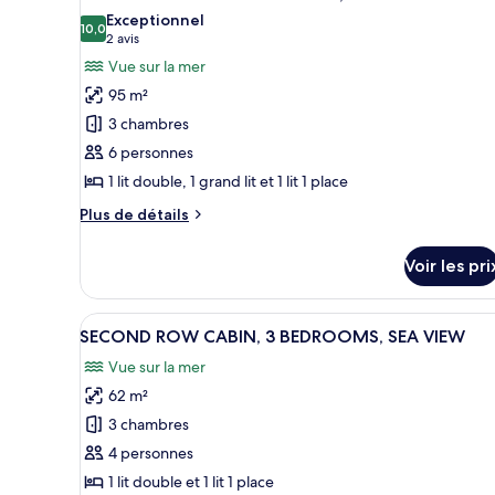
toutes
chambre
mer
Exceptionnel
Chambre
les
10,0
10,0 sur 10
(2 avis)
2 avis
Double
photos
Vue sur la mer
Premium,
pour
1
95 m²
ce
grand
3 chambres
lit,
type
vue
6 personnes
de
mer
1 lit double, 1 grand lit et 1 lit 1 place
chambre :
RORBU
Plus
Plus de détails
PREMIUM
de
détails
3
Voir les pri
sur
BEDROOMS,
le
SEA
type
Afficher
Un salon moderne avec un canapé
1
de
VIEW
SECOND ROW CABIN, 3 BEDROOMS, SEA VIEW
toutes
chambre
Vue sur la mer
RORBU
les
PREMIUM
62 m²
photos
3
pour
3 chambres
BEDROOMS,
ce
SEA
4 personnes
VIEW
type
1 lit double et 1 lit 1 place