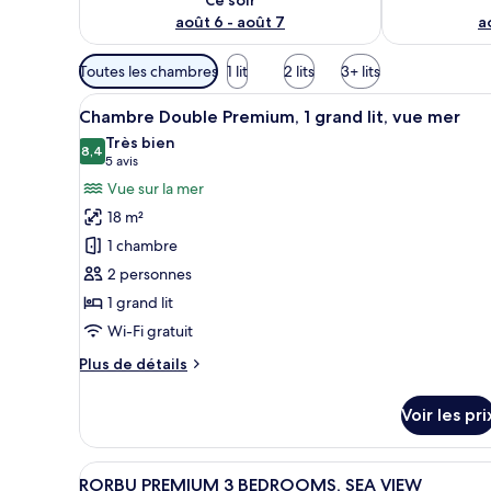
août 6 - août 7
a
Filtres
Toutes les chambres
1 lit
2 lits
3+ lits
disponibles
Afficher
Une chambre avec une grande fe
pour
7
Chambre Double Premium, 1 grand lit, vue mer
toutes
les
Très bien
les
8,4
chambres
8,4 sur 10
(5 avis)
5 avis
photos
Vue sur la mer
pour
18 m²
ce
1 chambre
type
2 personnes
de
1 grand lit
chambre :
Chambre
Wi-Fi gratuit
Double
Plus
Plus de détails
Premium,
de
détails
1
Voir les pri
sur
grand
le
lit,
type
Afficher
Un salon moderne comprenant u
vue
16
de
RORBU PREMIUM 3 BEDROOMS, SEA VIEW