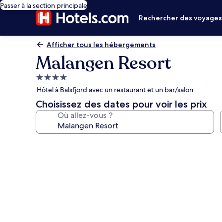
Passer à la section principale
Rechercher des voyage
Afficher tous les hébergements
Malangen Resort
Hébergement
4.0 étoiles
Hôtel à Balsfjord avec un restaurant et un bar/salon
Choisissez des dates pour voir les prix
Où allez-vous ?
Galerie
photos
de
l’hébergement
Malangen
Resort