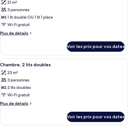
21 m²
Chambre,
les
1
3 personnes
photos
grand
pour
1 lit double OU 1 lit 1 place
lit
ce
Wi-Fi gratuit
type
Plus
Plus de détails
de
de
chambre :
détails
Voir les prix pour vos dates
sur
Chambre
le
Double
type
Afficher
Une chambre d’hôtel avec deux lits, un
ou
7
de
Chambre, 2 lits doubles
toutes
chambre
avec
23 m²
Chambre
les
lits
Double
3 personnes
photos
jumeaux
ou
pour
2 lits doubles
avec
ce
lits
Wi-Fi gratuit
jumeaux
type
Plus
Plus de détails
de
de
chambre :
détails
Voir les prix pour vos dates
sur
Chambre,
le
2