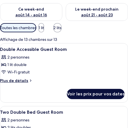
Vérifier la disponibilité pour ce week-end août 14 - août 16
Vérifier la disponibilité pour
Ce week-end
Le week-end prochain
août 14 - août 16
août 21 - août 23
Filtres
Toutes les chambres
1 lit
2 lits
disponibles
pour
Affichage de 13 chambres sur 13
les
Afficher
Une chambre d’hôtel avec un grand lit,
10
Double Accessible Guest Room
chambres
toutes
2 personnes
les
1 lit double
photos
pour
Wi-Fi gratuit
ce
Plus
Plus de détails
type
de
détails
de
Voir les prix pour vos dates
sur
chambre :
le
Double
type
Afficher
Une chambre d’hôtel avec deux lits, un
16
Accessible
de
Two Double Bed Guest Room
toutes
chambre
Guest
2 personnes
Double
les
Room
Accessible
2 lits doubles