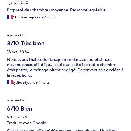
1 janv. 2020
Propreté des chambres moyenne. Personnel agréable
Christine, séjour de 4 nuits
Avis vérifié
8/10 Très bien
13 avr. 2024
Nous avons l’habitude de séjourner dans cet hôtel et nous
n’avons jamais été déçu….sauf que cette fois notre chambre
était petite, le ménage plutôt négligé. Déconvenues signalées à
la réception…
Lydie, séjour de 4 nuits
Avis vérifié
6/10 Bien
9 juil. 2026
Traduire avec Google
Güzel lokasyon, güleryüzlü personel, rahat bir otel. Bir miktar