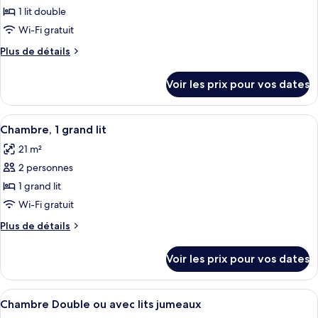
Bed
1
pour
1 lit double
King
ce
Bed
Wi-Fi gratuit
type
Plus
Plus de détails
de
de
chambre :
détails
Voir les prix pour vos dates
sur
Chambre,
le
1
type
Afficher
Une chambre d’hôtel avec un grand lit
lit
7
de
Chambre, 1 grand lit
toutes
chambre
double
21 m²
Chambre,
les
1
2 personnes
photos
lit
pour
1 grand lit
double
ce
Wi-Fi gratuit
type
Plus
Plus de détails
de
de
chambre :
détails
Voir les prix pour vos dates
sur
Chambre,
le
1
type
Afficher
Une chambre d’hôtel avec un grand lit, 
grand
10
de
Chambre Double ou avec lits jumeaux
toutes
chambre
lit