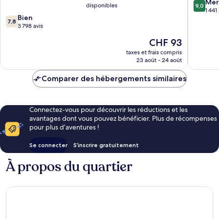
Centre-
SPA
9.0
Mer
disponibles
9,0
ville
Centre-
sur
1 441
7.8
Bien
de
ville
10,
7,8
sur
3 798 avis
Londres
de
Merveill
10,
Londres
1 441 avi
Le
CHF 93
Bien,
nouveau
3 798 avis
taxes et frais compris
prix
23 août - 24 août
est
de
Comparer des hébergements similaires
CHF 93
Connectez-vous pour découvrir les réductions et les
avantages dont vous pouvez bénéficier. Plus de récompenses
pour plus d’aventures !
Se connecter
S’inscrire gratuitement
À propos du quartier