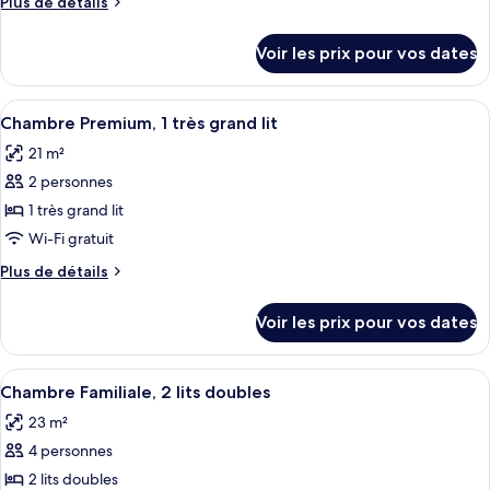
Plus
Plus de détails
de
de
chambre :
détails
Voir les prix pour vos dates
sur
Chambre,
le
accessible
type
Afficher
Une chambre d’hôtel avec un grand lit,
aux
8
de
Chambre Premium, 1 très grand lit
toutes
chambre
personnes
21 m²
Chambre,
les
à
accessible
2 personnes
photos
mobilité
aux
pour
1 très grand lit
réduite
personnes
ce
à
Wi-Fi gratuit
mobilité
type
Plus
Plus de détails
réduite
de
de
chambre :
détails
Voir les prix pour vos dates
sur
Chambre
le
Premium,
type
Afficher
Chambre Familiale, 2 lits doubles
1
7
de
Chambre Familiale, 2 lits doubles
toutes
chambre
très
23 m²
Chambre
les
grand
Premium,
4 personnes
photos
lit
1
pour
2 lits doubles
très