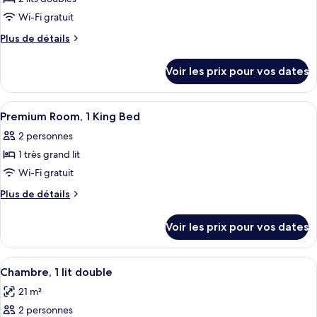
photos
Guest
pour
Wi-Fi gratuit
Room
ce
Plus
Plus de détails
type
de
détails
de
Voir les prix pour vos dates
sur
chambre :
le
Two
type
Afficher
Une chambre d’hôtel comprenant un lit
8
Double
de
Premium Room, 1 King Bed
toutes
chambre
Bed
2 personnes
Two
les
Guest
Double
1 très grand lit
photos
Room
Bed
pour
Wi-Fi gratuit
Guest
ce
Room
Plus
Plus de détails
type
de
détails
de
Voir les prix pour vos dates
sur
chambre :
le
Premium
type
Afficher
Une chambre d’hôtel avec un grand lit
11
Room,
de
Chambre, 1 lit double
toutes
chambre
1
21 m²
Premium
les
King
Room,
2 personnes
photos