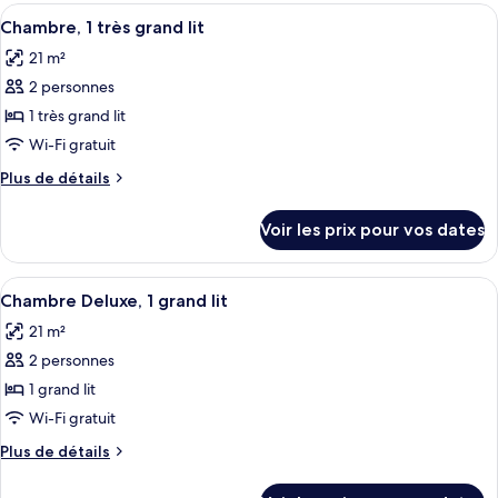
type
Afficher
Une chambre d’hôtel avec un grand lit,
lits
9
de
Chambre, 1 très grand lit
toutes
chambre
doubles
21 m²
Chambre,
les
2
2 personnes
photos
lits
pour
1 très grand lit
doubles
ce
Wi-Fi gratuit
type
Plus
Plus de détails
de
de
chambre :
détails
Voir les prix pour vos dates
sur
Chambre,
le
1
type
Afficher
Une chambre d’hôtel avec un grand lit,
très
7
de
Chambre Deluxe, 1 grand lit
toutes
chambre
grand
21 m²
Chambre,
les
lit
1
2 personnes
photos
très
pour
1 grand lit
grand
ce
lit
Wi-Fi gratuit
type
Plus
Plus de détails
de
de
chambre :
détails