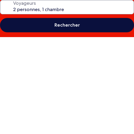
Voyageurs
Rechercher
Galerie
photos
de