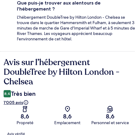
Que puis-je trouver aux alentours de
l'hébergement ?
L'hébergement DoubleTree by Hilton London - Chelsea se
trouve dans le quartier Hammersmith et Fulham, à seulement 3
minutes de marche de Gare d'Imperial Wharf et à 5 minutes de
River Thames. Les voyageurs apprécient beaucoup
l'environnement de cet hôtel.
Avis sur l’hébergement
Avis
DoubleTree by Hilton London -
Chelsea
Très bien
8,4
1'005 avis
8,6
8,6
8,6
Propreté
Emplacement
Personnel et service
Avis
Avis vérifié