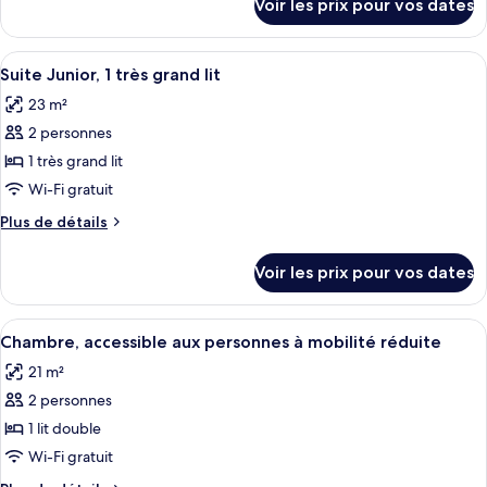
Voir les prix pour vos dates
sur
Chambre
le
Deluxe,
type
Afficher
Une chambre d’hôtel moderne dotée d’u
1
9
de
Suite Junior, 1 très grand lit
toutes
chambre
grand
23 m²
Chambre
les
lit
Deluxe,
2 personnes
photos
1
pour
1 très grand lit
grand
ce
lit
Wi-Fi gratuit
type
Plus
Plus de détails
de
de
chambre :
détails
Voir les prix pour vos dates
sur
Suite
le
Junior,
type
Afficher
Une chambre d’hôtel avec un grand lit
1
9
de
Chambre, accessible aux personnes à mobilité réduite
toutes
chambre
très
21 m²
Suite
les
grand
Junior,
2 personnes
photos
lit
1
pour
1 lit double
très
ce
grand
Wi-Fi gratuit
lit
type