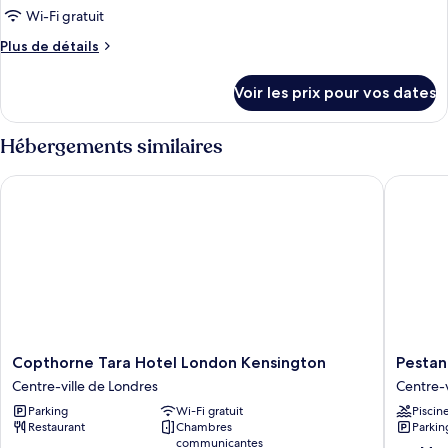
ce
grand
Wi-Fi gratuit
lit
type
Plus
Plus de détails
de
de
chambre :
détails
Voir les prix pour vos dates
sur
Chambre
le
Familiale,
type
Hébergements similaires
2
de
chambre
lits
Copthorne Tara Hotel London Kensington
Pestana 
Chambre
doubles
Familiale,
2
lits
doubles
Copthorne
Pestana
Copthorne Tara Hotel London Kensington
Pestan
Tara
Chelsea
Centre-ville de Londres
Centre-v
Hotel
Bridge
Parking
Wi-Fi gratuit
Piscin
London
Hotel
Restaurant
Chambres
Parkin
Kensington
&
communicantes