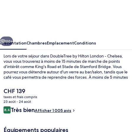
l’hébergement
DoubleTree
by
Hilton
London
cédent
Suivant
-
100+
Présentation
Chambres
Emplacement
Conditions
Chelsea
Lors de votre séjour dans DoubleTree by Hilton London - Chelsea,
vous vous trouverez à moins de 15 minutes de marche de points
d'intérêt comme King's Road et Stade de Stamford Bridge. Vous
pourrez vous détendre autour d'un verre au bar/salon, tandis que le
café vous permettra de reprendre des forces. À moins de 5 minutes
en voiture, vous trouverez aussi des sites comme Battersea Park et
River Thames. Le personnel attentionné et l'emplacement
Le
CHF 139
remportent un franc succès auprès des autres voyageurs. Les
prix
taxes et frais compris
transports publics sont tout proches. Station de métro Fullham
actuel
23 août - 24 août
Broadway se situe à seulement 14 min à pied.
Sert le petit déjeuner, le déjeuner et le
est
Avis
Très bien
8,4
Afficher 1 005 avis
de
8,4 sur 10
voyageurs
CHF 139.
Équipements populaires