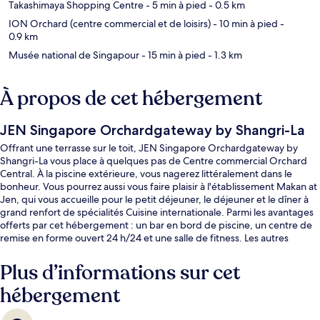
Takashimaya Shopping Centre
- 5 min à pied
- 0.5 km
ION Orchard (centre commercial et de loisirs)
- 10 min à pied
-
0.9 km
Musée national de Singapour
- 15 min à pied
- 1.3 km
À propos de cet hébergement
JEN Singapore Orchardgateway by Shangri-La
Offrant une terrasse sur le toit, JEN Singapore Orchardgateway by
Shangri-La vous place à quelques pas de Centre commercial Orchard
Central. À la piscine extérieure, vous nagerez littéralement dans le
bonheur. Vous pourrez aussi vous faire plaisir à l'établissement Makan at
Jen, qui vous accueille pour le petit déjeuner, le déjeuner et le dîner à
grand renfort de spécialités Cuisine internationale. Parmi les avantages
offerts par cet hébergement : un bar en bord de piscine, un centre de
remise en forme ouvert 24 h/24 et une salle de fitness. Les autres
voyageurs apprécient la proximité avec les transports publics : Station
Somerset ne se trouve qu'à quelques encablures, tandis que Station
Plus d’informations sur cet
Dhoby Ghaut se trouve à seulement 10 min de marche.
hébergement