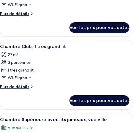
ce
grand
Wi-Fi gratuit
lit
type
Plus
Plus de détails
(Panorama)
de
de
chambre :
détails
Voir les prix pour vos dates
sur
Chambre
le
Club,
type
Afficher
Une chambre d’hôtel avec un lit, une s
1
7
de
Chambre Club, 1 très grand lit
toutes
chambre
très
27 m²
Chambre
les
grand
Club,
3 personnes
photos
lit
1
pour
1 très grand lit
(Deluxe)
très
ce
grand
Wi-Fi gratuit
lit
type
Plus
Plus de détails
(Deluxe)
de
de
chambre :
détails
Voir les prix pour vos dates
sur
Chambre
le
Club,
type
Afficher
Une chambre d’hôtel avec un lit, un bu
1
6
de
Chambre Supérieure avec lits jumeaux, vue ville
toutes
chambre
très
Vue sur la ville
Chambre
les
grand