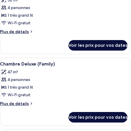
32 m²
Club
les
Deluxe
4 personnes
photos
Room
pour
1 très grand lit
ce
Wi-Fi gratuit
type
Plus
Plus de détails
de
de
chambre :
détails
Voir les prix pour vos dates
sur
Chambre
le
Deluxe,
type
Afficher
Une chambre d’hôtel avec deux lits, un
1
6
de
Chambre Deluxe (Family)
toutes
chambre
très
47 m²
Chambre
les
grand
Deluxe,
4 personnes
photos
lit
1
pour
1 très grand lit
très
ce
grand
Wi-Fi gratuit
lit
type
Plus
Plus de détails
de
de
chambre :
détails
Voir les prix pour vos dates
sur
Chambre
le
Deluxe
type