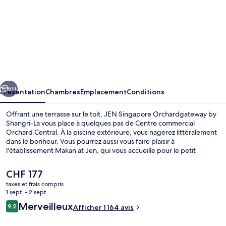
de
l’hébergement
JEN
Singapore
Orchardgateway
by
cédent
Suivant
Shangri-
51+
Présentation
Chambres
Emplacement
Conditions
La
Offrant une terrasse sur le toit, JEN Singapore Orchardgateway by
Shangri-La vous place à quelques pas de Centre commercial
Orchard Central. À la piscine extérieure, vous nagerez littéralement
dans le bonheur. Vous pourrez aussi vous faire plaisir à
l'établissement Makan at Jen, qui vous accueille pour le petit
déjeuner, le déjeuner et le dîner à grand renfort de spécialités
Cuisine internationale. Parmi les avantages offerts par cet
Le
CHF 177
hébergement : un bar en bord de piscine, un centre de remise en
prix
taxes et frais compris
forme ouvert 24 h/24 et une salle de fitness. Les autres voyageurs
actuel
1 sept. - 2 sept.
apprécient la proximité avec les transports publics : Station
Chambre Deluxe (Family)
est
Avis
Somerset ne se trouve qu'à quelques encablures, tandis que Station
Merveilleux
9,2
Afficher 1 164 avis
de
9,2 sur 10
Dhoby Ghaut se trouve à seulement 10 min de marche.
voyageurs
CHF 177.