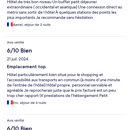
Hôtel de très bon niveau Un buffet petit déjeuner
extraordinaire ( occidental et asiatique) Une connexion direct au
métro sans sortir de l hôtel À quelques stations des points les
plus importants Je recommande sans hésitation
daniel, séjour de 3 nuits
Avis vérifié
6/10 Bien
21 juil. 2024
Emplacement top
Hôtel particulièrement bien situé pour le shopping et
l’accessibilité aux transports en commun (à moins d’une minute
de l’entrée de l’hôtel) Hôtel propre, personnel serviable et
agréable Je reprocherais juste que le prix facturé est un peu
trop cher rapport IX prestations de l’hébergement Petit
déjeuner copieux, mais excessivement cher
Eric, séjour de 6 nuits
Avis vérifié
6/10 Bien