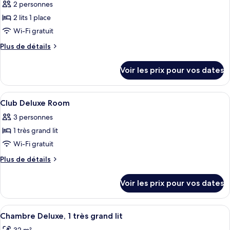
twin
2 personnes
Club
les
Room
Panorama
2 lits 1 place
photos
twin
pour
Wi-Fi gratuit
Room
ce
Plus
Plus de détails
type
de
détails
de
Voir les prix pour vos dates
sur
chambre :
le
Deluxe
type
Afficher
Coffres-forts dans les chambres, bure
7
twin
de
Club Deluxe Room
toutes
chambre
Room
3 personnes
Deluxe
les
twin
1 très grand lit
photos
Room
pour
Wi-Fi gratuit
ce
Plus
Plus de détails
type
de
détails
de
Voir les prix pour vos dates
sur
chambre :
le
Club
type
Afficher
Une piscine à débordement située sur le
6
Deluxe
de
Chambre Deluxe, 1 très grand lit
toutes
chambre
Room