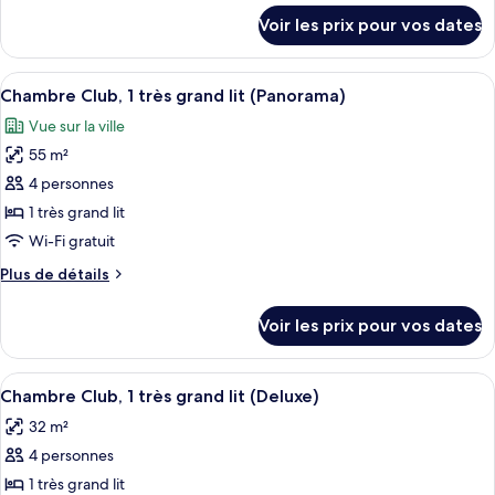
chambre :
détails
Voir les prix pour vos dates
sur
Chambre
le
Supérieure,
type
Afficher
Une chambre d’hôtel dotée d’un grand li
1
9
de
Chambre Club, 1 très grand lit (Panorama)
toutes
chambre
très
Vue sur la ville
Chambre
les
grand
Supérieure,
55 m²
photos
lit
1
pour
4 personnes
très
ce
grand
1 très grand lit
lit
type
Wi-Fi gratuit
de
Plus
Plus de détails
chambre :
de
Chambre
détails
Voir les prix pour vos dates
sur
Club,
le
1
type
Afficher
Une chambre d’hôtel avec un grand lit,
très
8
de
Chambre Club, 1 très grand lit (Deluxe)
toutes
grand
chambre
32 m²
Chambre
les
lit
Club,
4 personnes
photos
(Panorama)
1
pour
1 très grand lit
très