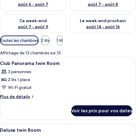
août 6 - août 7
août 7 - août 8
Vérifier la disponibilité pour ce week-end août 7 - août 9
Vérifier la disponibilité pour 
Ce week-end
Le week-end prochain
août 7 - août 9
août 14 - août 16
Filtres
Toutes les chambres
2 lits
1 lit
disponibles
pour
Affichage de 13 chambres sur 13
les
Afficher
Coffres-forts dans les chambres, bure
3
Club Panorama twin Room
chambres
toutes
3 personnes
les
2 lits 1 place
photos
pour
Wi-Fi gratuit
ce
Plus
Plus de détails
type
de
détails
de
Voir les prix pour vos dates
sur
chambre :
le
Club
type
Afficher
Coffres-forts dans les chambres, bure
4
Panorama
de
Deluxe twin Room
toutes
chambre