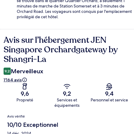
se trouve dans le quartier Quartier Orchard, à seulement 1
minutes de marche de Station Somerset et à 3 minutes de
Orchard Road. Les voyageurs sont conquis par l'emplacement
privilégié de cet hôtel.
Avis sur l’hébergement JEN
Avis
Singapore Orchardgateway by
Shangri-La
Merveilleux
9,2
1'164 avis
9,6
9,2
9,4
Propreté
Services et
Personnel et service
équipements
Avis
Avis vérifié
10/10 Exceptionnel
14 déc. 2024