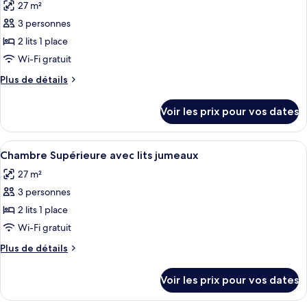
Club,
27 m²
photos
lit
1
pour
3 personnes
très
ce
grand
2 lits 1 place
lit
type
Wi-Fi gratuit
de
Plus
Plus de détails
chambre :
de
Chambre
détails
Voir les prix pour vos dates
sur
Supérieure
le
avec
type
Afficher
Une chambre d’hôtel avec deux lits, u
lits
5
de
Chambre Supérieure avec lits jumeaux
toutes
jumeaux,
chambre
27 m²
Chambre
les
vue
Supérieure
3 personnes
photos
ville
avec
pour
2 lits 1 place
lits
ce
jumeaux,
Wi-Fi gratuit
vue
type
Plus
Plus de détails
ville
de
de
chambre :
détails
Voir les prix pour vos dates
sur
Chambre
le
Supérieure