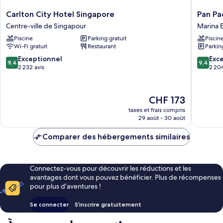
Carlton
Pan
Carlton City Hotel Singapore
Pan Pa
City
Pacific
Centre-ville de Singapour
Marina 
Hotel
Singapo
Piscine
Parking gratuit
Piscin
Singapore
Marina
Wi-Fi gratuit
Restaurant
Parkin
Centre-
Bay
ville
9.4
9.4
Exceptionnel
Exc
9,4
9,4
de
sur
sur
2 232 avis
2 204
Singapour
10,
10,
Exceptionnel,
Exceptio
2 232 avis
2 204 av
Le
CHF 173
nouveau
taxes et frais compris
prix
29 août - 30 août
est
de
Comparer des hébergements similaires
CHF 173
Connectez-vous pour découvrir les réductions et les
avantages dont vous pouvez bénéficier. Plus de récompenses
pour plus d’aventures !
Se connecter
S’inscrire gratuitement