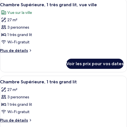
Afficher
Une chambre d’hôtel dotée d’une grande
(Family)
6
de
Chambre Supérieure, 1 très grand lit, vue ville
toutes
chambre
Vue sur la ville
Chambre
les
Deluxe
27 m²
photos
(Family)
pour
3 personnes
ce
1 très grand lit
type
Wi-Fi gratuit
de
Plus
Plus de détails
chambre :
de
Chambre
détails
Voir les prix pour vos dates
sur
Supérieure,
le
1
type
Afficher
Une chambre d’hôtel avec un lit, une s
très
6
de
Chambre Supérieure, 1 très grand lit
toutes
grand
chambre
27 m²
Chambre
les
lit,
Supérieure,
3 personnes
photos
vue
1
pour
1 très grand lit
ville
très
ce
grand
Wi-Fi gratuit
lit,
type
Plus
Plus de détails
vue
de
de
ville