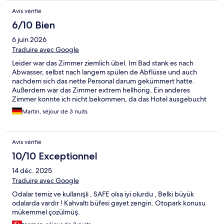
Avis vérifié
6/10 Bien
6 juin 2026
Traduire avec Google
Leider war das Zimmer ziemlich übel. Im Bad stank es nach
Abwasser, selbst nach langem spülen de Abflüsse und auch
nachdem sich das nette Personal darum gekümmert hatte.
Außerdem war das Zimmer extrem hellhörig. Ein anderes
Zimmer konnte ich nicht bekommen, da das Hotel ausgebucht
war. Die Angestellten waren dennoch sehr nett und bemüht.
Martin, séjour de 3 nuits
Avis vérifié
10/10 Exceptionnel
14 déc. 2025
Traduire avec Google
Odalar temiz ve kullanışlı , SAFE olsa iyi olurdu , Belki büyük
odalarda vardır ! Kahvaltı büfesi gayet zengin. Otopark konusu
mükemmel çozülmüş.