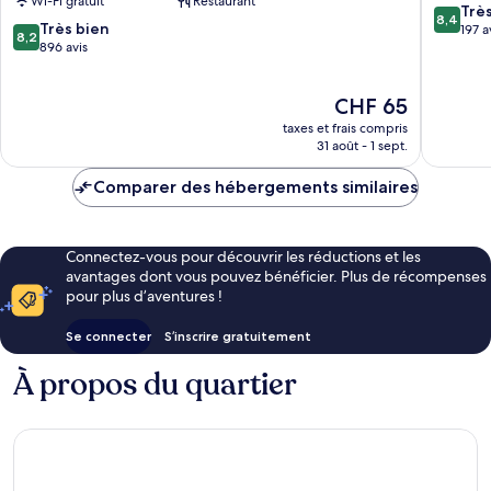
Wi-Fi gratuit
Restaurant
Hotel
ville
8.4
Trè
8,4
8.2
Centre-
Très bien
de
sur
197 a
8,2
sur
ville
896 avis
Karlsruh
10,
10,
de
Très
Très
Karlsruhe
bien,
Le
CHF 65
bien,
197 avis
nouveau
896 avis
taxes et frais compris
prix
31 août - 1 sept.
est
de
Comparer des hébergements similaires
CHF 65
Connectez-vous pour découvrir les réductions et les
avantages dont vous pouvez bénéficier. Plus de récompenses
pour plus d’aventures !
Se connecter
S’inscrire gratuitement
À propos du quartier