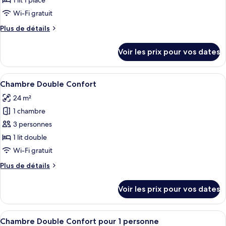
1 lit 1 place
type
Wi-Fi gratuit
de
Plus
Plus de détails
chambre :
de
Chambre
détails
Voir les prix pour vos dates
sur
Simple
le
Standard
type
Afficher
Une chambre d’hôtel avec un lit en boi
7
de
Chambre Double Confort
toutes
chambre
24 m²
Chambre
les
Simple
1 chambre
photos
Standard
pour
3 personnes
ce
1 lit double
type
Wi-Fi gratuit
de
Plus
Plus de détails
chambre :
de
Chambre
détails
Voir les prix pour vos dates
sur
Double
le
Confort
type
Afficher
Une chambre d’hôtel avec un lit en boi
7
de
Chambre Double Confort pour 1 personne