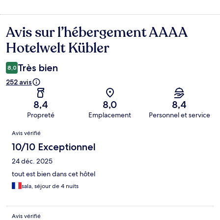
Avis sur l’hébergement AAAA
Avis
Hotelwelt Kübler
Très bien
8,0
252 avis
8,4
8,0
8,4
Propreté
Emplacement
Personnel et service
Avis
Avis vérifié
10/10 Exceptionnel
24 déc. 2025
tout est bien dans cet hôtel
sala, séjour de 4 nuits
Avis vérifié