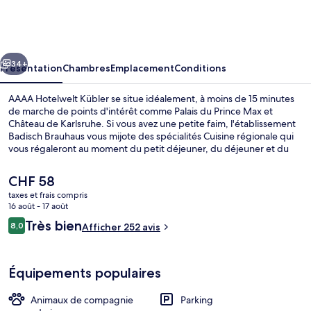
Hotelwelt
Kübler
cédent
Suivant
34+
Présentation
Chambres
Emplacement
Conditions
AAAA Hotelwelt Kübler se situe idéalement, à moins de 15 minutes
de marche de points d'intérêt comme Palais du Prince Max et
Château de Karlsruhe. Si vous avez une petite faim, l'établissement
Badisch Brauhaus vous mijote des spécialités Cuisine régionale qui
vous régaleront au moment du petit déjeuner, du déjeuner et du
dîner. Parmi les autres petits avantages de cet hébergement
figurent une terrasse et un jardin. Les transports publics se situent à
Le
CHF 58
une courte distance à pied : Arrêt de tram Marktplatz (Kaiserstraße
prix
taxes et frais compris
U) est à 12 min et Arrêt de tram Karlstor/Bundesgerichtshof, à 13
actuel
16 août - 17 août
min.
Petit déjeuner, déjeuner et dîner servis
est
Avis
Très bien
8,0
Afficher 252 avis
de
8,0 sur 10
voyageurs
CHF 58.
Équipements populaires
Animaux de compagnie
Parking