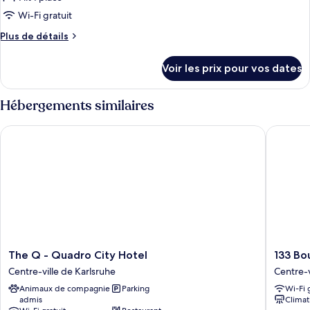
Wi-Fi gratuit
Plus
Plus de détails
de
détails
Voir les prix pour vos dates
sur
le
type
Hébergements similaires
de
chambre
The Q - Quadro City Hotel
133 Bout
Chambre
Simple
Confort
The
133
The Q - Quadro City Hotel
133 Bo
Q
Boutiqu
Centre-ville de Karlsruhe
Centre-v
-
Hotel
Animaux de compagnie
Parking
Wi-Fi 
Quadro
Karlsruh
admis
Climat
City
Centre-