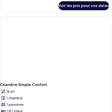
Chambre
détails
Voir les prix pour vos dates
sur
Double
le
Standard
type
pour
de
1
chambre
Chambre
personne
Double
Standard
pour
1
personne
Chambre Simple Confort
16 m²
1 chambre
1 personne
1 lit 1 place