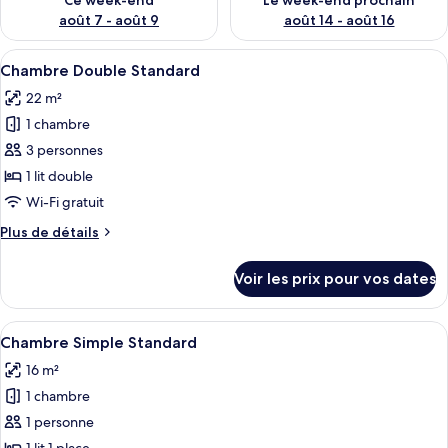
Ce week-end
Le week-end prochain
août 7 - août 9
août 14 - août 16
Afficher
Une chambre d’hôtel avec un grand lit,
5
Chambre Double Standard
toutes
22 m²
les
1 chambre
photos
pour
3 personnes
ce
1 lit double
type
Wi-Fi gratuit
de
Plus
Plus de détails
chambre :
de
Chambre
détails
Voir les prix pour vos dates
sur
Double
le
Standard
type
Afficher
Une chambre d’hôtel avec un lit, une c
7
de
Chambre Simple Standard
toutes
chambre
16 m²
Chambre
les
Double
1 chambre
photos
Standard
pour
1 personne
ce