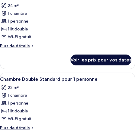
toutes
chambre
24 m²
Chambre
les
Double
1 chambre
photos
Confort
pour
1 personne
ce
1 lit double
type
Wi-Fi gratuit
de
Plus
Plus de détails
chambre :
de
Chambre
détails
Voir les prix pour vos dates
sur
Double
le
Confort
type
Afficher
Une chambre d’hôtel avec un grand lit,
pour
5
de
Chambre Double Standard pour 1 personne
toutes
1
chambre
22 m²
Chambre
les
personne
Double
1 chambre
photos
Confort
pour
1 personne
pour
ce
1
1 lit double
personne
type
Wi-Fi gratuit
de
Plus
Plus de détails
chambre :
de