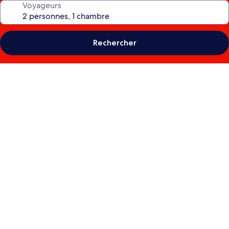
Voyageurs
Rechercher
Galerie
photos
de