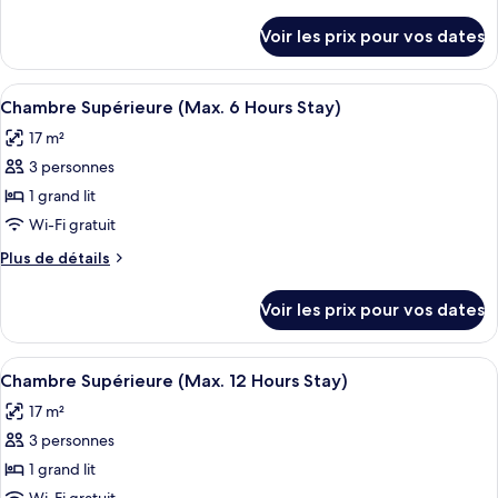
type
de
détails
de
Voir les prix pour vos dates
sur
chambre :
le
Superior
type
Afficher
Une chambre d’hôtel avec un lit, une t
7
Twin
de
Chambre Supérieure (Max. 6 Hours Stay)
toutes
chambre
Room
17 m²
Superior
les
(6
Twin
3 personnes
photos
Hours)
Room
pour
1 grand lit
(6
ce
Hours)
Wi-Fi gratuit
type
Plus
Plus de détails
de
de
chambre :
détails
Voir les prix pour vos dates
sur
Chambre
le
Supérieure
type
Afficher
Une chambre d’hôtel avec un lit, une t
(Max.
7
de
Chambre Supérieure (Max. 12 Hours Stay)
toutes
chambre
6
17 m²
Chambre
les
Hours
Supérieure
3 personnes
photos
Stay)
(Max.
pour
1 grand lit
6
ce
Hours