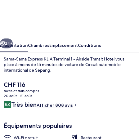
l’hébergement
Sama-
Sama
Express
KLIA
cédent
Suivant
Terminal
24+
Présentation
Chambres
Emplacement
Conditions
1
Sama-Sama Express KLIA Terminal 1 - Airside Transit Hotel vous
-
place à moins de 15 minutes de voiture de Circuit automobile
international de Sepang.
Airside
Transit
Le
CHF 116
Hotel
prix
taxes et frais compris
actuel
20 août - 21 août
est
Avis
Très bien
8,0
Afficher 808 avis
de
8,0 sur 10
voyageurs
Bar lounge
CHF 116.
Équipements populaires
Wi-Fi gratuit
Restaurant