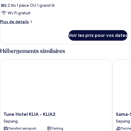
Supérieure
2 lits 1 place OU 1 grand lit
photos
(One
pour
Wi-Fi gratuit
Night
ce
Stay)
Plus
Plus de détails
type
de
détails
de
Voir les prix pour vos dates
sur
chambre :
le
Superior
type
Hébergements similaires
Room
de
chambre
Queen
Tune Hotel KLIA - KLIA2
Sama-Sam
Superior
Or
Room
Twin
Queen
Or
(Nightly)
Twin
(Nightly)
Tune
Sama-
Tune Hotel KLIA - KLIA2
Sama-S
Hotel
Sama
Sepang
Sepang
KLIA
Hotel
Transfert aéroport
Parking
Piscin
-
KL