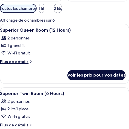
Filtres
Toutes les chambres
1 lit
2 lits
disponibles
pour
Affichage de 6 chambres sur 6
les
Afficher
Une chambre d’hôtel avec un lit, une t
2
Superior Queen Room (12 Hours)
chambres
toutes
2 personnes
les
1 grand lit
photos
pour
Wi-Fi gratuit
ce
Plus
Plus de détails
type
de
détails
de
Voir les prix pour vos dates
sur
chambre :
le
Superior
type
Afficher
Une salle de bain moderne avec un lav
3
Queen
de
Superior Twin Room (6 Hours)
toutes
chambre
Room
2 personnes
Superior
les
(12
Queen
2 lits 1 place
photos
Hours)
Room
pour
Wi-Fi gratuit
(12
ce
Hours)
Plus
Plus de détails