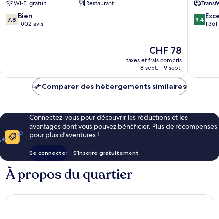
Wi-Fi gratuit
Restaurant
Transf
KLIA2
Internat
Sepang
Airport
7.8
9.4
Bien
Exc
7,8
9,4
Sepang
sur
sur
1 002 avis
1 361
10,
10,
Bien,
Exceptio
Le
CHF 78
1 002 avis
1 361 avis
nouveau
taxes et frais compris
prix
8 sept. - 9 sept.
est
de
Comparer des hébergements similaires
CHF 78
Connectez-vous pour découvrir les réductions et les
avantages dont vous pouvez bénéficier. Plus de récompenses
pour plus d’aventures !
Se connecter
S’inscrire gratuitement
À propos du quartier