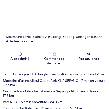
Mezzanine Level, Satellite A Building, Sepang, Selangor, 64000
Afficher la carte
Carte
À proximité
Comment se
Restaurants
déplacer
Jardin botanique KLIA Jungle Boardwalk
- 5 min en voiture
- 1.9 km
Magasins d'usine Mitsui Outlet Park KLIA SEPANG
- 7 min en voiture
- 7.6 km
Circuit automobile international de Sepang
- 14 min en voiture
-
17.3 km
Parc KLCC
- 59 min en voiture
- 64.0 km
Tours jumelles Petronas
- 61 min en voiture
- 64.4 km