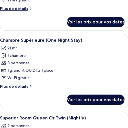
Wi-Fi gratuit
Stay)
type
Plus
Plus de détails
de
de
chambre :
détails
Voir les prix pour vos dates
sur
Chambre
le
Supérieure
type
Afficher
Une chambre d’hôtel avec deux lits, un
(Max.
9
de
Chambre Supérieure (One Night Stay)
toutes
chambre
12
21 m²
Chambre
les
Hours
Supérieure
1 chambre
photos
Stay)
(Max.
pour
3 personnes
12
ce
Hours
1 grand lit OU 2 lits 1 place
Stay)
type
Wi-Fi gratuit
de
Plus
Plus de détails
chambre :
de
Chambre
détails
Voir les prix pour vos dates
sur
Supérieure
le
(One
type
Afficher
Une chambre d’hôtel avec un lit, une té
Night
2
de
Superior Room Queen Or Twin (Nightly)
toutes
Stay)
chambre
2 personnes
Chambre
les