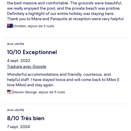
the bed massive and comfortable. The grounds were beautiful,
we really enjoyed the pool, and the private beach was pristine.
Definitely a highlight of our entire holiday was staying here.
Thank you to Maria and Panayotis at reception were very helpful
and lovely to interact with, thank you
Christen, séjour de 2 nuits
Avis vérifié
10/10 Exceptionnel
4 sept. 2022
Traduire avec Google
Wonderful accommodations and friendly, courteous, and
helpful staff. I have stayed twice and will come back to Milos (I
love Milos) and stay again.
Steven George, séjour de 5 nuits
Avis vérifié
8/10 Très bien
7 sept. 2024