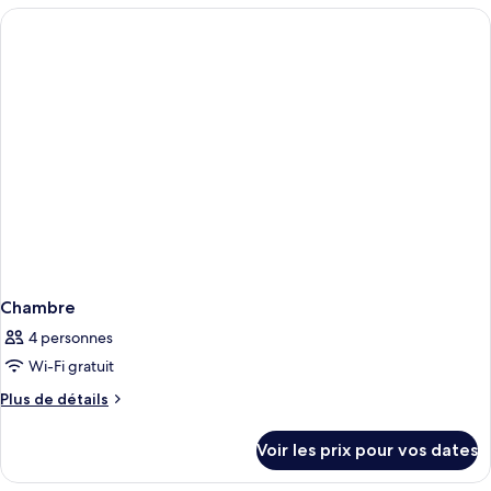
type
de
chambre
Aegean
Junior
Suite
Chambre
4 personnes
Wi-Fi gratuit
Plus
Plus de détails
de
détails
Voir les prix pour vos dates
sur
le