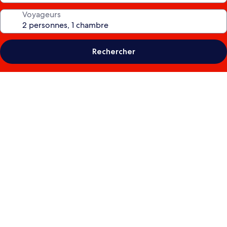
Voyageurs
Rechercher
Galerie
photos
de