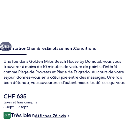
l’hébergement
Golden
Milos
Beach
House
cédent
Suivant
by
83+
Présentation
Chambres
Emplacement
Conditions
Domotel
Une fois dans Golden Milos Beach House by Domotel, vous vous
trouverez à moins de 10 minutes de voiture de points d'intérêt
comme Plage de Provatas et Plage de Tsigrado. Au cours de votre
séjour, donnez-vous en à cœur joie entre des massages. Une fois
bien détendu, vous savourerez d'autant mieux les délices qui vous
attendent au café. Cet hôtel de luxe vous offre en outre un bar à la
plage, une piscine extérieure en saison et une terrasse.
Le
CHF 635
prix
taxes et frais compris
actuel
8 sept. - 9 sept.
Extérieur
est
Avis
Très bien
8,2
Afficher 76 avis
de
8,2 sur 10
voyageurs
CHF 635.