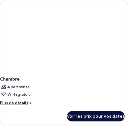
type
de
chambre
Chambre
Chambre
4 personnes
Wi-Fi gratuit
Plus
Plus de détails
de
détails
Voir les prix pour vos dates
sur
le