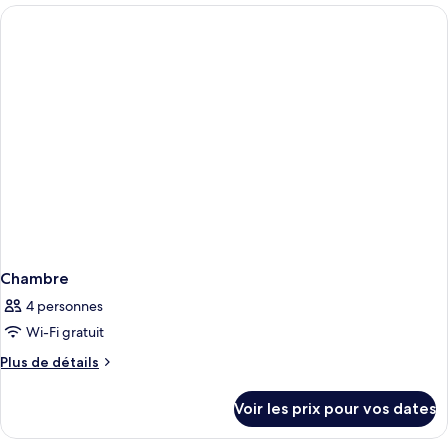
type
de
chambre
Chambre
Chambre
4 personnes
Wi-Fi gratuit
Plus
Plus de détails
de
détails
Voir les prix pour vos dates
sur
le