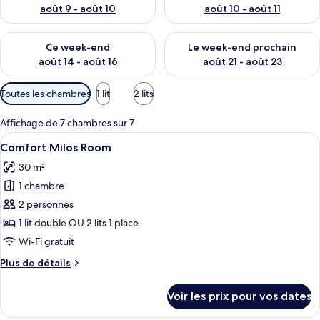
août 9 - août 10
août 10 - août 11
Vérifier la disponibilité pour ce week-end août 14 - août 16
Vérifier la disponibilité pour
Ce week-end
Le week-end prochain
août 14 - août 16
août 21 - août 23
Filtres
Toutes les chambres
1 lit
2 lits
disponibles
pour
Affichage de 7 chambres sur 7
les
Afficher
Une chambre d’hôtel avec un lit, un bu
6
Comfort Milos Room
chambres
toutes
30 m²
les
1 chambre
photos
pour
2 personnes
ce
1 lit double OU 2 lits 1 place
type
Wi-Fi gratuit
de
Plus
Plus de détails
chambre :
de
Comfort
détails
Voir les prix pour vos dates
sur
Milos
le