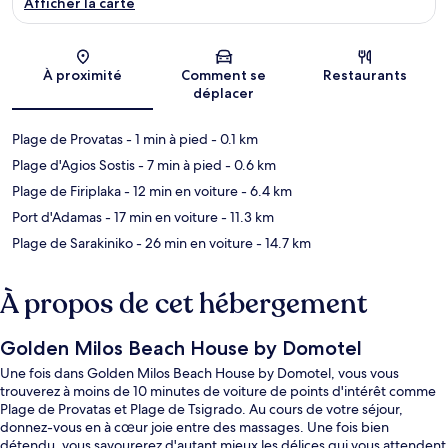
Afficher la carte
Carte
À proximité
Comment se
Restaurants
déplacer
Plage de Provatas
- 1 min à pied
- 0.1 km
Plage d'Agios Sostis
- 7 min à pied
- 0.6 km
Plage de Firiplaka
- 12 min en voiture
- 6.4 km
Port d'Adamas
- 17 min en voiture
- 11.3 km
Plage de Sarakiniko
- 26 min en voiture
- 14.7 km
À propos de cet hébergement
Golden Milos Beach House by Domotel
Une fois dans Golden Milos Beach House by Domotel, vous vous
trouverez à moins de 10 minutes de voiture de points d'intérêt comme
Plage de Provatas et Plage de Tsigrado. Au cours de votre séjour,
donnez-vous en à cœur joie entre des massages. Une fois bien
détendu, vous savourerez d'autant mieux les délices qui vous attendent