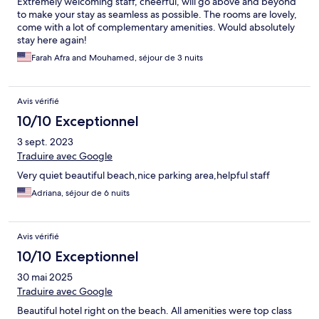
Extremely welcoming staff, cheerful, will go above and beyond
to make your stay as seamless as possible. The rooms are lovely,
come with a lot of complementary amenities. Would absolutely
stay here again!
Farah Afra and Mouhamed, séjour de 3 nuits
Avis vérifié
10/10 Exceptionnel
3 sept. 2023
Traduire avec Google
Very quiet beautiful beach,nice parking area,helpful staff
Adriana, séjour de 6 nuits
Avis vérifié
10/10 Exceptionnel
30 mai 2025
Traduire avec Google
Beautiful hotel right on the beach. All amenities were top class