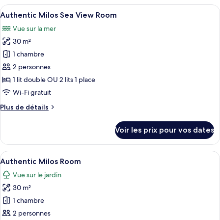
Room
type
Afficher
Une chambre d’hôtel avec un lit, une t
6
de
Authentic Milos Sea View Room
toutes
chambre
Vue sur la mer
Comfort
les
Milos
30 m²
photos
Room
pour
1 chambre
ce
2 personnes
type
1 lit double OU 2 lits 1 place
de
Wi-Fi gratuit
chambre :
Plus
Plus de détails
Authentic
de
Milos
détails
Voir les prix pour vos dates
Sea
sur
le
View
type
Afficher
Une chambre avec un lit, un bureau, un
Room
6
de
Authentic Milos Room
toutes
chambre
Vue sur le jardin
Authentic
les
Milos
30 m²
photos
Sea
pour
1 chambre
View
ce
Room
2 personnes