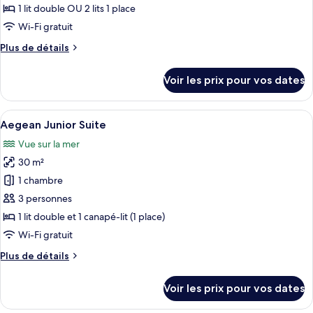
type
1 lit double OU 2 lits 1 place
de
Wi-Fi gratuit
chambre :
Plus
Plus de détails
Authentic
de
Milos
détails
Voir les prix pour vos dates
Room
sur
le
type
Afficher
Une chambre d’hôtel équipée d’un lit, 
7
de
Aegean Junior Suite
toutes
chambre
Vue sur la mer
Authentic
les
Milos
30 m²
photos
Room
pour
1 chambre
ce
3 personnes
type
1 lit double et 1 canapé-lit (1 place)
de
Wi-Fi gratuit
chambre :
Plus
Plus de détails
Aegean
de
Junior
détails
Voir les prix pour vos dates
Suite
sur
le