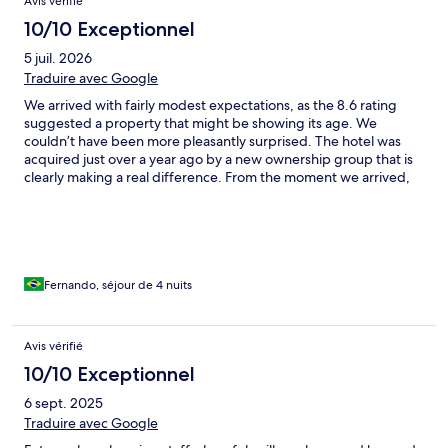
Avis vérifié
10/10 Exceptionnel
5 juil. 2026
Traduire avec Google
We arrived with fairly modest expectations, as the 8.6 rating
suggested a property that might be showing its age. We
couldn’t have been more pleasantly surprised. The hotel was
acquired just over a year ago by a new ownership group that is
clearly making a real difference. From the moment we arrived,
the team made us feel genuinely welcome and turned our stay
into a truly special experience. They shared excellent
recommendations for restaurants and places to explore around
the island. Ironically, after trying several spots, the best meal we
had was at the hotel’s own restaurant. Do yourself a favor and
order the octopus and the goat, both were absolutely
Fernando, séjour de 4 nuits
outstanding. We left wishing we could have stayed longer.
Highly recommended.
Avis vérifié
10/10 Exceptionnel
6 sept. 2025
Traduire avec Google