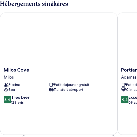
type
Hébergements similaires
de
chambre
Milos Cove
Portiani 
Chambre
Milos
Portiani
Milos Cove
Portian
Cove
Suites
Milos
Adamas
Milos
Adamas
Piscine
Petit déjeuner gratuit
Petit 
Spa
Transfert aéroport
Climat
8.4
9.4
Très bien
Exc
8,4
9,4
sur
sur
129 avis
69 av
10,
10,
Très
Exceptio
bien,
69 avis
129 avis