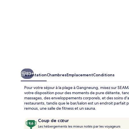
83+
Présentation
Chambres
Emplacement
Conditions
Pour votre séjour à la plage à Gangneung, misez sur SEAMA
votre disposition pour des moments de pure détente, tand
massages, des enveloppements corporels, et des soins d'
restaurants, tandis que le bar/salon est un endroit parfait 
remous, une salle de fitness et un sauna.
Avis
9,6
Coup de cœur
voyageurs
L
sur
Les hébergements les mieux notés par les voyageurs