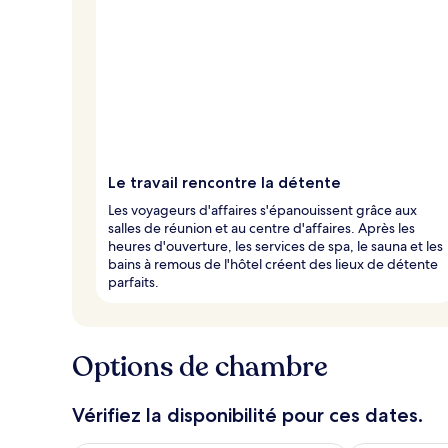
n
o
t
é
s
p
a
r
Le travail rencontre la détente
l
Les voyageurs d'affaires s'épanouissent grâce aux
e
salles de réunion et au centre d'affaires. Après les
s
heures d'ouverture, les services de spa, le sauna et les
bains à remous de l'hôtel créent des lieux de détente
v
parfaits.
o
y
a
g
Options de chambre
e
u
r
Vérifiez la disponibilité pour ces dates.
s