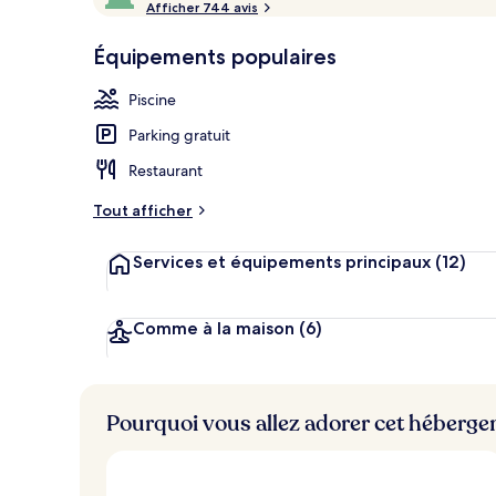
e
Afficher 744 avis
10,
Piscine couve
s
Coup
Équipements populaires
de
h
cœur
é
Piscine
b
e
Parking gratuit
r
g
Restaurant
e
m
Tout afficher
e
n
Services et équipements principaux
(12)
t
s
l
Comme à la maison
(6)
e
s
m
Pourquoi vous allez adorer cet héberg
i
e
u
x