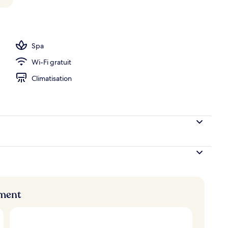
rte, piscine extérieure, tentes de plage, parasols de plage
Spa
Wi-Fi gratuit
Climatisation
ement