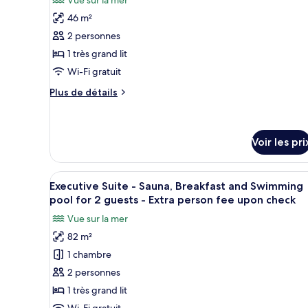
ce
46 m²
type
2 personnes
de
1 très grand lit
chambre :
Wi-Fi gratuit
Premium
Deluxe
Plus
Plus de détails
de
King
détails
(Ocean
sur
View)
le
Voir les pri
-
type
de
Breakfast,
Afficher
Une chambre d’hôtel moderne do
chambre
5
Pool
Executive Suite - Sauna, Breakfast and Swimming
Premium
toutes
pool for 2 guests - Extra person fee upon check
&
Deluxe
les
King
Sauna
Vue sur la mer
photos
(Ocean
for
82 m²
View)
pour
2
-
1 chambre
ce
guests
Breakfast,
type
2 personnes
Pool
(Extra
de
&
1 très grand lit
guest
Sauna
chambre :
Wi-Fi gratuit