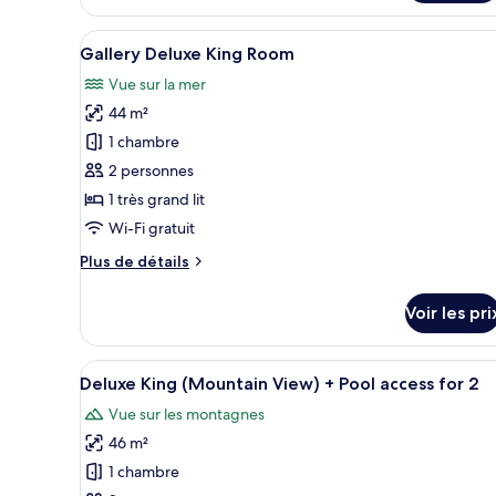
le
check
Breakfast
type
Afficher
Une chambre d’hôtel moderne a
and
5
de
Gallery Deluxe King Room
toutes
Swimming
chambre
Vue sur la mer
Korean
les
pool
Suite
44 m²
photos
for
-
pour
1 chambre
2
Sauna,
ce
Breakfast
-
2 personnes
and
type
Extra
1 très grand lit
Swimming
de
person
Wi-Fi gratuit
pool
chambre :
fee
for
Plus
Plus de détails
Gallery
2
upon
de
-
Deluxe
check-
détails
Extra
Voir les pri
King
sur
in
person
le
Room
fee
type
upon
Afficher
Une chambre d’hôtel moderne, d
2
de
Deluxe King (Mountain View) + Pool access for 2
check-
toutes
chambre
in
Vue sur les montagnes
Gallery
les
Deluxe
46 m²
photos
King
pour
1 chambre
Room