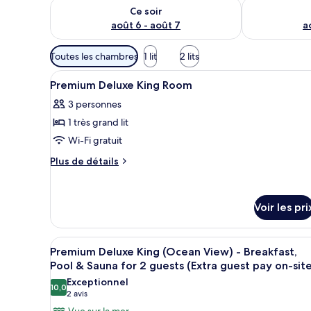
Vérifier la disponibilité pour ce soir août 6 - août 7
Vérifier la di
Ce soir
août 6 - août 7
a
Filtres
Toutes les chambres
1 lit
2 lits
disponibles
Afficher
Literie de qualité supérieure, 
pour
3
Premium Deluxe King Room
toutes
les
3 personnes
les
chambres
1 très grand lit
photos
pour
Wi-Fi gratuit
ce
Plus
Plus de détails
type
de
détails
de
sur
chambre :
Voir les pri
le
Premium
type
Deluxe
de
Afficher
Une chambre d’hôtel moderne do
chambre
3
King
Premium Deluxe King (Ocean View) - Breakfast,
toutes
Premium
Pool & Sauna for 2 guests (Extra guest pay on-sit
Room
Deluxe
les
Exceptionnel
King
10,0
photos
10,0 sur 10
(2 avis)
2 avis
Room
pour
Vue sur la mer