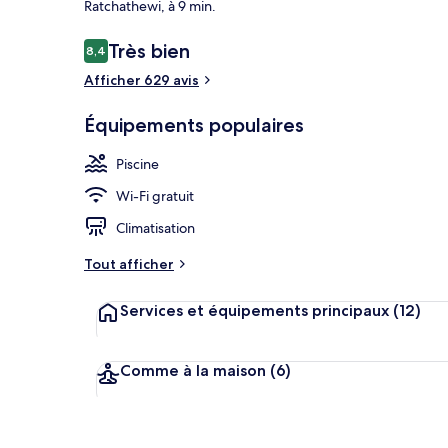
Ratchathewi, à 9 min.
Avis
Très bien
8,4
8,4 sur 10
Façade de l’
voyageurs
Afficher 629 avis
Équipements populaires
Piscine
Wi-Fi gratuit
Climatisation
Tout afficher
Services et équipements principaux
(12)
Comme à la maison
(6)