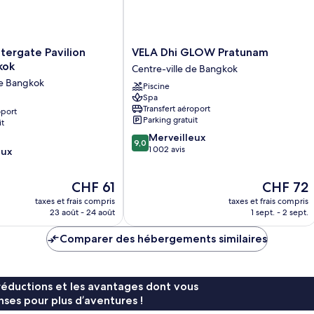
VELA
tergate Pavilion
VELA Dhi GLOW Pratunam
Dhi
kok
Centre-ville de Bangkok
GLOW
de Bangkok
Piscine
Pratunam
Spa
Centre-
Transfert aéroport
oport
ville
Parking gratuit
it
de
9.0
Merveilleux
Bangkok
9,0
sur
1 002 avis
eux
10,
Merveilleux,
Le
Le
CHF 61
CHF 72
1 002 avis
nouveau
nouveau
taxes et frais compris
taxes et frais compris
prix
prix
23 août - 24 août
1 sept. - 2 sept.
est
est
de
de
Comparer des hébergements similaires
CHF 61
CHF 72
réductions et les avantages dont vous
ses pour plus d’aventures !