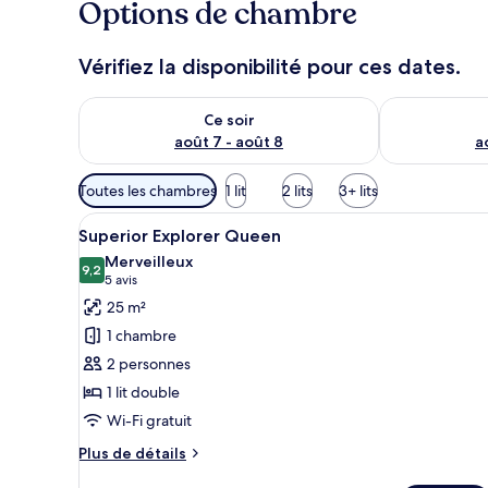
Options de chambre
Vérifiez la disponibilité pour ces dates.
Vérifier la disponibilité pour ce soir août 7 - août 8
Vérifier la di
Ce soir
août 7 - août 8
a
Filtres
Toutes les chambres
1 lit
2 lits
3+ lits
disponibles
Afficher
Une chambre d’hôtel avec un gr
pour
7
Superior Explorer Queen
toutes
les
Merveilleux
les
9,2
chambres
9,2 sur 10
(5 avis)
5 avis
photos
25 m²
pour
1 chambre
ce
2 personnes
type
1 lit double
de
Wi-Fi gratuit
chambre :
Superior
Plus
Plus de détails
Explorer
de