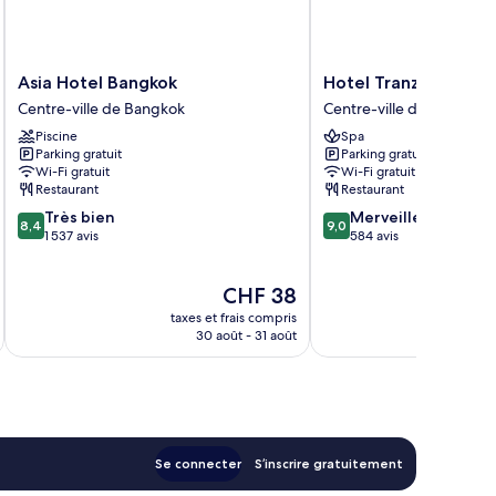
Asia
Hotel
Asia Hotel Bangkok
Hotel Tranz
Hotel
Tranz
Centre-ville de Bangkok
Centre-ville de Bangkok
Bangkok
Centre-
Piscine
Spa
Centre-
ville
Parking gratuit
Parking gratuit
ville
de
Wi-Fi gratuit
Wi-Fi gratuit
de
Bangkok
Restaurant
Restaurant
Bangkok
8.4
9.0
Très bien
Merveilleux
8,4
9,0
sur
sur
1 537 avis
584 avis
10,
10,
Très
Merveilleux,
Le
CHF 38
bien,
584 avis
nouveau
1 537 avis
taxes et frais compris
tax
prix
30 août - 31 août
est
de
CHF 38
Se connecter
S’inscrire gratuitement