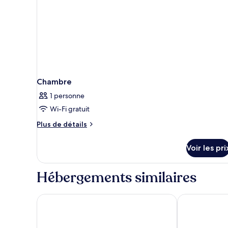
Twin
Chambre
1 personne
Wi-Fi gratuit
Plus
Plus de détails
de
détails
Voir les pri
sur
le
type
Hébergements similaires
de
chambre
Chambre
Centre Point Plus Hotel Pratunam
Centara Water