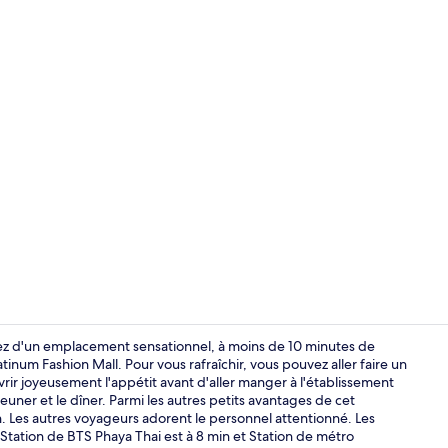
Hall
rez d'un emplacement sensationnel, à moins de 10 minutes de
um Fashion Mall. Pour vous rafraîchir, vous pouvez aller faire un
rir joyeusement l'appétit avant d'aller manger à l'établissement
Deluxe Disco
euner et le dîner. Parmi les autres petits avantages de cet
n. Les autres voyageurs adorent le personnel attentionné. Les
: Station de BTS Phaya Thai est à 8 min et Station de métro