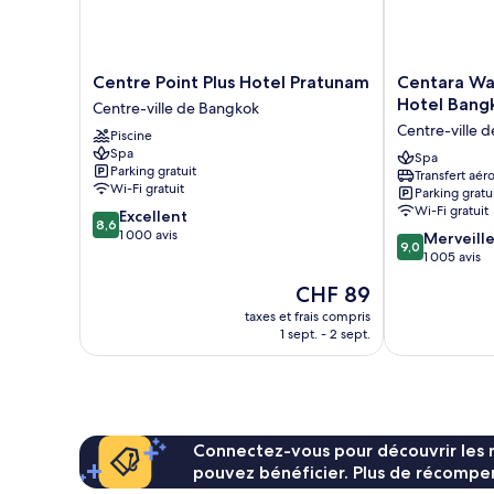
Centre
Centara
Centre Point Plus Hotel Pratunam
Centara Wa
Point
Watergate
Hotel Bang
Centre-ville de Bangkok
Plus
Pavilion
Centre-ville 
Piscine
Hotel
Hotel
Spa
Pratunam
Bangkok
Spa
Parking gratuit
Transfert aér
Centre-
Centre-
Wi-Fi gratuit
Parking gratu
ville
ville
Wi-Fi gratuit
8.6
Excellent
de
de
8,6
sur
1 000 avis
9.0
Bangkok
Bangkok
Merveill
9,0
10,
sur
1 005 avis
Excellent,
10,
Le
CHF 89
1 000 avis
Merveilleux,
nouveau
1 005 avis
taxes et frais compris
prix
1 sept. - 2 sept.
est
de
CHF 89
Connectez-vous pour découvrir les 
pouvez bénéficier. Plus de récompen