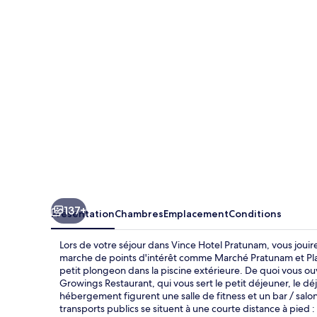
Pratunam
137+
Présentation
Chambres
Emplacement
Conditions
Lors de votre séjour dans Vince Hotel Pratunam, vous joui
marche de points d'intérêt comme Marché Pratunam et Platin
petit plongeon dans la piscine extérieure. De quoi vous ouv
Growings Restaurant, qui vous sert le petit déjeuner, le déj
hébergement figurent une salle de fitness et un bar / salo
transports publics se situent à une courte distance à pied 