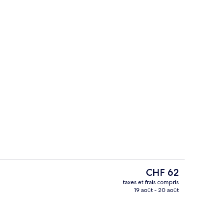
Petit déjeuner buffet servi tous les j
Le
CHF 62
prix
taxes et frais compris
actuel
19 août - 20 août
very King | Équipements de la chambre
Piscine extérieure
est
de
CHF 62.