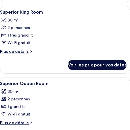
le
type
Afficher
Une chambre d’hôtel équipée d’un lit, 
6
de
Superior King Room
toutes
chambre
30 m²
Chambre
les
Supérieure
2 personnes
photos
pour
1 très grand lit
ce
Wi-Fi gratuit
type
Plus
Plus de détails
de
de
chambre :
détails
Voir les prix pour vos dates
sur
Superior
le
King
type
Afficher
Une chambre d’hôtel avec un grand lit,
Room
6
de
Superior Queen Room
toutes
chambre
30 m²
Superior
les
King
2 personnes
photos
Room
pour
1 grand lit
ce
Wi-Fi gratuit
type
Plus
Plus de détails
de
de