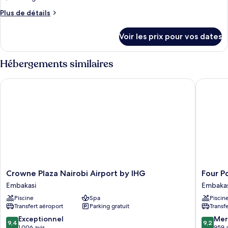
Plus
Plus de détails
de
détails
Voir les prix pour vos dates
sur
le
type
Hébergements similaires
de
chambre
Crowne Plaza Nairobi Airport by IHG
Four Poi
Executive
Suite
Crowne
Four
Crowne Plaza Nairobi Airport by IHG
Four P
Plaza
Points
Embakasi
Embakas
Nairobi
By
Piscine
Spa
Piscin
Airport
Sherato
Transfert aéroport
Parking gratuit
Transf
by
Nairobi
IHG
Airport
9.4
9.2
Exceptionnel
Mer
9,4
9,2
Embakasi
Embakas
sur
sur
1 006 avis
959 a