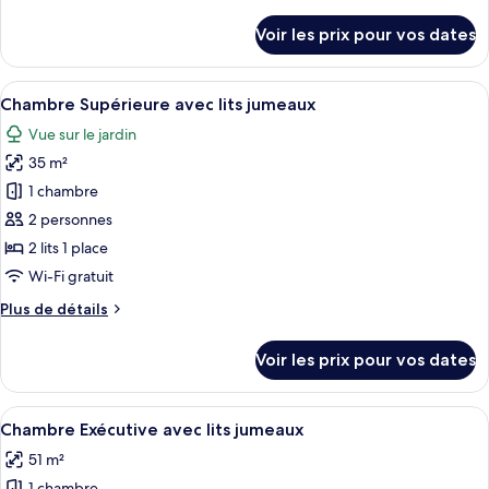
de
Chambre
détails
Voir les prix pour vos dates
sur
Triple
le
Supérieure
type
Afficher
Une chambre d’hôtel avec deux lits, un
5
de
Chambre Supérieure avec lits jumeaux
toutes
chambre
Vue sur le jardin
Chambre
les
Triple
35 m²
photos
Supérieure
pour
1 chambre
ce
2 personnes
type
2 lits 1 place
de
Wi-Fi gratuit
chambre :
Plus
Plus de détails
Chambre
de
Supérieure
détails
Voir les prix pour vos dates
avec
sur
le
lits
type
Afficher
Une chambre d’hôtel avec deux lits en 
jumeaux
4
de
Chambre Exécutive avec lits jumeaux
toutes
chambre
51 m²
Chambre
les
Supérieure
1 chambre