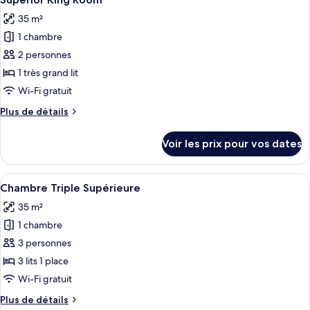
toutes
chambre
35 m²
Suite
les
Présidentielle
1 chambre
photos
pour
2 personnes
ce
1 très grand lit
type
Wi-Fi gratuit
de
Plus
Plus de détails
chambre :
de
Superior
détails
Voir les prix pour vos dates
sur
King
le
Room
type
Afficher
Une chambre d’hôtel avec un grand lit
4
de
Chambre Triple Supérieure
toutes
chambre
35 m²
Superior
les
King
1 chambre
photos
Room
pour
3 personnes
ce
3 lits 1 place
type
Wi-Fi gratuit
de
Plus
Plus de détails
chambre :