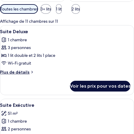
Filtres
Toutes les chambres
3+ lits
1 lit
2 lits
disponibles
pour
Affichage de 11 chambres sur 11
les
Afficher
Une chambre d’hôtel avec un tapis à mo
5
Suite Deluxe
chambres
toutes
1 chambre
les
3 personnes
photos
pour
1 lit double et 2 lits 1 place
ce
Wi-Fi gratuit
type
Plus
Plus de détails
de
de
chambre :
détails
Voir les prix pour vos dates
sur
Suite
le
Deluxe
type
Afficher
Une chambre d’hôtel avec un lit à bal
5
de
Suite Exécutive
toutes
chambre
51 m²
Suite
les
Deluxe
1 chambre
photos
pour
2 personnes