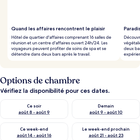
Quand les affaires rencontrent le plaisir
Paradis
Hôtel de quartier d'affaires comprenant 16 salles de
Découvre
réunion et un centre d'affaires ouvert 24h/24. Les
végétali
voyageurs peuvent profiter de soins de spa et se
deux bar
détendre dans deux bars après le travail.
expérien
Options de chambre
Vérifiez la disponibilité pour ces dates.
Vérifier la disponibilité pour ce soir août 8 - août 9
Vérifier la disponibilité pour 
Ce soir
Demain
août 8 - août 9
août 9 - août 10
Vérifier la disponibilité pour ce week-end août 14 - août 16
Vérifier la disponibilité pour
Ce week-end
Le week-end prochain
août 14 - août 16
août 21 - août 23