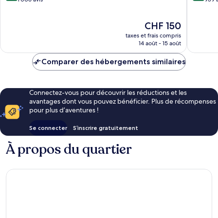
10,
10,
Exceptionnel,
Merveill
Le
CHF 150
1 006 avis
959 avis
nouveau
taxes et frais compris
prix
14 août - 15 août
est
de
Comparer des hébergements similaires
CHF 150
Connectez-vous pour découvrir les réductions et les
avantages dont vous pouvez bénéficier. Plus de récompenses
pour plus d’aventures !
Se connecter
S’inscrire gratuitement
À propos du quartier