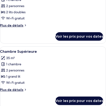
photos
avec
pour
2 personnes
lits
ce
jumeaux
2 lits doubles
type
Wi-Fi gratuit
de
Plus
Plus de détails
chambre :
de
Chambre
détails
Voir les prix pour vos dates
sur
Exécutive
le
avec
type
Afficher
Une chambre d’hôtel avec un grand lit,
lits
4
de
Chambre Supérieure
toutes
jumeaux
chambre
35 m²
Chambre
les
Exécutive
1 chambre
photos
avec
pour
2 personnes
lits
ce
jumeaux
1 grand lit
type
Wi-Fi gratuit
de
Plus
Plus de détails
chambre :
de
Chambre
détails
Voir les prix pour vos dates
sur
Supérieure