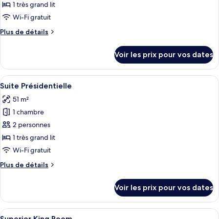
ce
1 très grand lit
type
Wi-Fi gratuit
de
Plus
Plus de détails
chambre :
de
Suite
détails
Voir les prix pour vos dates
sur
Exécutive
le
type
Afficher
Un lit à baldaquin à quatre poteaux ave
5
de
Suite Présidentielle
toutes
chambre
51 m²
Suite
les
Exécutive
1 chambre
photos
pour
2 personnes
ce
1 très grand lit
type
Wi-Fi gratuit
de
Plus
Plus de détails
chambre :
de
Suite
détails
Voir les prix pour vos dates
sur
Présidentielle
le
type
Afficher
Une chambre d’hôtel comprenant un lit
7
de
Superior King Room