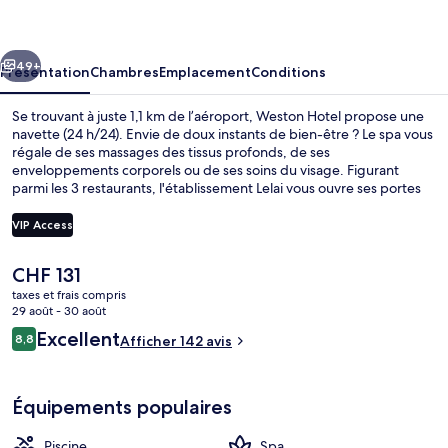
cédent
Suivant
49+
Présentation
Chambres
Emplacement
Conditions
Se trouvant à juste 1,1 km de l’aéroport, Weston Hotel propose une
navette (24 h/24). Envie de doux instants de bien-être ? Le spa vous
régale de ses massages des tissus profonds, de ses
enveloppements corporels ou de ses soins du visage. Figurant
parmi les 3 restaurants, l'établissement Lelai vous ouvre ses portes
pour le déjeuner et le dîner et vous propose des spécialités Cuisine
internationale. Parmi les autres petits avantages de cet
VIP Access
hébergement figurent 2 bars/lounges, une piscine extérieure et
une discothèque. Les autres voyageurs ne disent que du bien en ce
Le
CHF 131
qui concerne le personnel attentionné.
Entrée intérieure
prix
taxes et frais compris
actuel
29 août - 30 août
est
Avis
Excellent
8,8
Afficher 142 avis
de
8,8 sur 10
voyageurs
CHF 131.
Équipements populaires
Piscine
Spa