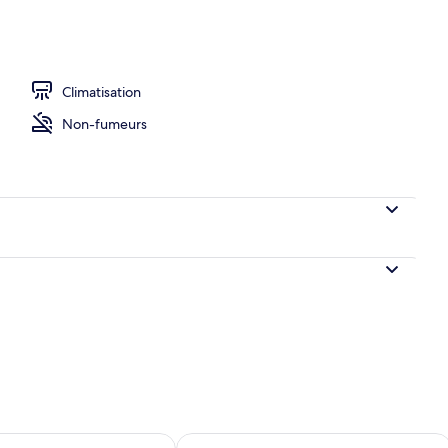
éjeuner
Climatisation
Non-fumeurs
sponibilité pour demain août 8 - août 9
Vérifier la disponibilité pour ce week