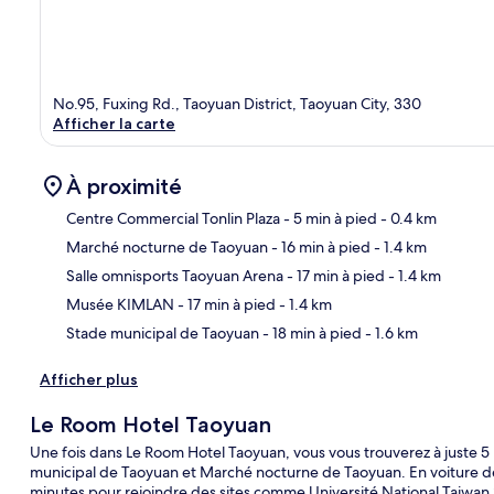
No.95, Fuxing Rd., Taoyuan District, Taoyuan City, 330
Afficher la carte
À proximité
Centre Commercial Tonlin Plaza
- 5 min à pied
- 0.4 km
Marché nocturne de Taoyuan
- 16 min à pied
- 1.4 km
Car
Salle omnisports Taoyuan Arena
- 17 min à pied
- 1.4 km
Musée KIMLAN
- 17 min à pied
- 1.4 km
Stade municipal de Taoyuan
- 18 min à pied
- 1.6 km
Afficher plus
Le Room Hotel Taoyuan
Une fois dans Le Room Hotel Taoyuan, vous vous trouverez à juste 5
municipal de Taoyuan et Marché nocturne de Taoyuan. En voiture de
minutes pour rejoindre des sites comme Université National Taiwan 