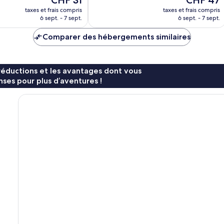
CHF 31
CHF 47
Merveilleux,
nouveau
nouveau
1 188 avis
taxes et frais compris
taxes et frais compris
prix
prix
6 sept. - 7 sept.
6 sept. - 7 sept.
est
est
de
de
Comparer des hébergements similaires
CHF 31
CHF 47
réductions et les avantages dont vous
ses pour plus d’aventures !