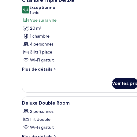
Chambre Triple Deluxe
toutes
Exceptionnel
les
9,4
9,4 sur 10
(3 avis)
3 avis
photos
Vue sur la ville
pour
20 m²
ce
1 chambre
type
4 personnes
de
3 lits 1 place
chambre :
Chambre
Wi-Fi gratuit
Triple
Plus
Plus de détails
Deluxe
de
détails
Voir les pri
sur
le
type
Afficher
Couette en duvet d'oie, rideaux
10
de
Deluxe Double Room
toutes
chambre
2 personnes
Chambre
les
Triple
1 lit double
photos
Deluxe
pour
Wi-Fi gratuit
ce
Plus
Plus de détails