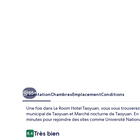
Hotel
Taoyuan
85+
Présentation
Chambres
Emplacement
Conditions
Une fois dans Le Room Hotel Taoyuan, vous vous trouverez 
municipal de Taoyuan et Marché nocturne de Taoyuan. En v
minutes pour rejoindre des sites comme Université Nationa
Avis
Très bien
8,4
8,4 sur 10
voyageurs