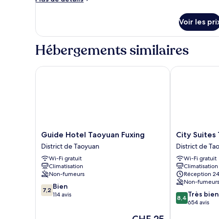
type
de
détails
de
Voir les pri
sur
chambre :
le
Deluxe
type
Hébergements similaires
Double
de
chambre
Room
Deluxe
Guide Hotel Taoyuan Fuxing
City Suites T
Double
Room
Guide
City
Guide Hotel Taoyuan Fuxing
City Suites
Hotel
Suites
District de Taoyuan
District de Ta
Taoyuan
Taoyuan
Wi-Fi gratuit
Wi-Fi gratuit
Fuxing
Station
Climatisation
Climatisation
District
District
Non-fumeurs
Réception 24
de
de
Non-fumeur
7.2
Taoyuan
Bien
Taoyuan
7,2
8.4
Très bien
sur
114 avis
8,4
sur
654 avis
10,
10,
Bien,
Le