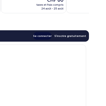
CHF 60
Très
Bien,
nouveau
bien,
64 avis
taxes et frais compris
tax
prix
24 août - 25 août
1 450 avis
est
de
CHF 60
Se connecter
S’inscrire gratuitement