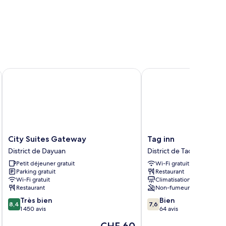
City Suites Gateway
Tag inn
City
Tag
City Suites Gateway
Tag inn
Suites
inn
District de Dayuan
District de Taoyuan
Gateway
District
Petit déjeuner gratuit
Wi-Fi gratuit
District
de
Parking gratuit
Restaurant
de
Taoyuan
Wi-Fi gratuit
Climatisation
Dayuan
Restaurant
Non-fumeurs
8.4
7.6
Très bien
Bien
8,4
7,6
sur
sur
1 450 avis
64 avis
10,
10,
Le