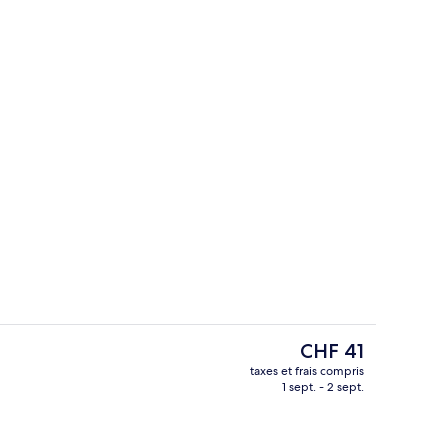
Vestibule
Le
CHF 41
prix
taxes et frais compris
actuel
1 sept. - 2 sept.
Réception
est
de
CHF 41.