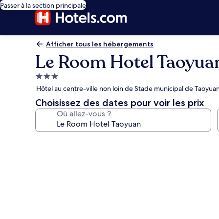
Passer à la section principale
Afficher tous les hébergements
Le Room Hotel Taoyua
Hébergement
3.0 étoiles
Hôtel au centre-ville non loin de Stade municipal de Taoyua
Choisissez des dates pour voir les prix
Où allez-vous ?
Galerie
photos
de
l’hébergement
Le
Room