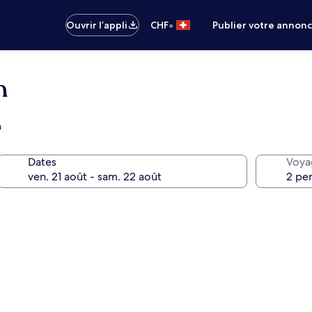
•
Ouvrir l’appli
CHF
Publier votre annon
n
n
Dates
Voya