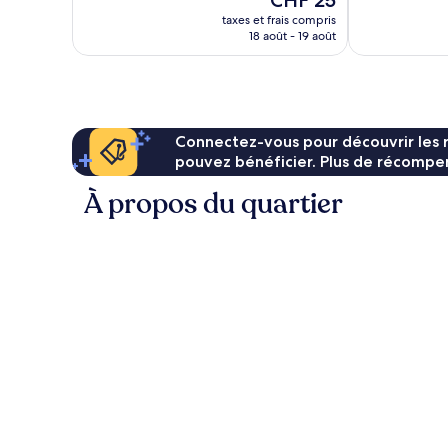
CHF 25
Très
114 avis
nouveau
bien,
taxes et frais compris
prix
18 août - 19 août
654 avis
est
de
CHF 25
Connectez-vous pour découvrir les 
pouvez bénéficier. Plus de récompen
À propos du quartier