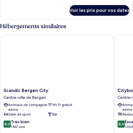
de
Chambre
détails
Voir les prix pour vos dates
sur
Double
le
Petite,
type
Hébergements similaires
sans
de
ascenseur
chambre
Scandic Bergen City
Citybox 
Chambre
Double
Petite,
sans
ascenseur
Scandic
Citybox
Scandic Bergen City
Citybo
Bergen
Bergen
Centre-ville de Bergen
Centre-v
City
City
Animaux de compagnie
Wi-Fi gratuit
Anima
Centre-
Centre-
admis
admis
ville
ville
Salle de sport
Bar
Restau
de
de
8.0
8.6
Bergen
Très bien
Bergen
Exce
8,0
8,6
sur
sur
1 467 avis
1 006
10,
10,