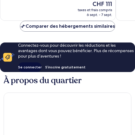
Le
CHF 111
Très
Excellen
nouveau
bien,
1 006 av
taxes et frais compris
prix
6 sept. - 7 sept.
1 467 avis
est
de
Comparer des hébergements similaires
CHF 111
Connectez-vous pour découvrir les réductions et les
avantages dont vous pouvez bénéficier. Plus de récompenses
pour plus d’aventures !
Se connecter
S’inscrire gratuitement
À propos du quartier