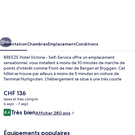
l’hébergement
BREEZE
Hotel
Victoria
-
cédent
Suivant
Self-
35+
Présentation
Chambres
Emplacement
Conditions
Service
BREEZE Hotel Victoria - Self-Service offre un emplacement
sensationnel, vous installant à moins de 10 minutes de marche de
points d'intérêt comme Front de mer de Bergen et Bryggen. Cet
hôtel se trouve par ailleurs à moins de 5 minutes en voiture de
Terminal Hurtigruten. L'hébergement se situe à une très courte
distance à pied des transports publics : Station de métro de
Nonneseteren se trouve à 5 min et Station de métro de Byparken, à
Le
CHF 136
6 min.
prix
taxes et frais compris
actuel
6 sept. - 7 sept.
Terrasse/Patio
est
Avis
Très bien
8,4
Afficher 280 avis
de
8,4 sur 10
voyageurs
CHF 136.
Équipements populaires