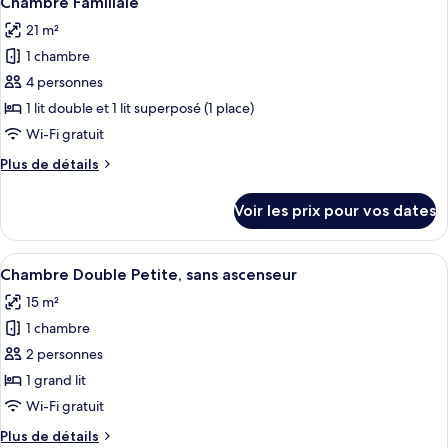
Chambre Familiale
toutes
chambre
21 m²
Chambre
les
avec
1 chambre
photos
lits
pour
4 personnes
jumeaux
ce
1 lit double et 1 lit superposé (1 place)
type
Wi-Fi gratuit
de
Plus
Plus de détails
chambre :
de
Chambre
détails
Voir les prix pour vos dates
sur
Familiale
le
type
Afficher
Une chambre d’hôtel moderne avec un g
4
de
Chambre Double Petite, sans ascenseur
toutes
chambre
15 m²
Chambre
les
Familiale
1 chambre
photos
pour
2 personnes
ce
1 grand lit
type
Wi-Fi gratuit
de
Plus
Plus de détails
chambre :