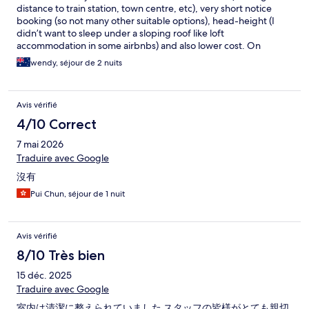
distance to train station, town centre, etc), very short notice
booking (so not many other suitable options), head-height (I
didn’t want to sleep under a sloping roof like loft
accommodation in some airbnbs) and also lower cost. On
reflection, we more than spent what we had saved on food and
wendy, séjour de 2 nuits
drink, which could have been considerably cheaper if we’d had
amenities like a fridge, kettle and microwave. But it advertises
itself truly, so for what it was, it was quite good.
Avis vérifié
4/10 Correct
7 mai 2026
Traduire avec Google
沒有
Pui Chun, séjour de 1 nuit
Avis vérifié
8/10 Très bien
15 déc. 2025
Traduire avec Google
室内は清潔に整えられていました スタッフの皆様がとても親切