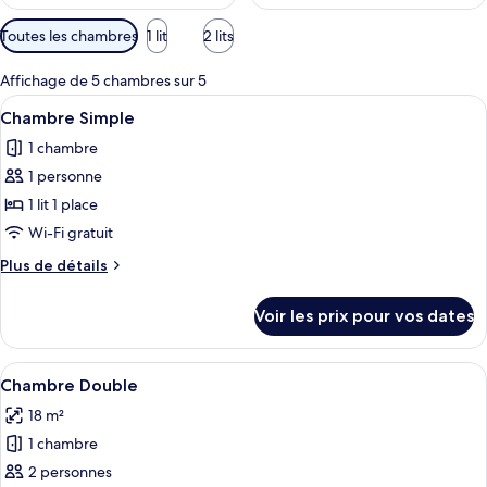
Filtres
Toutes les chambres
1 lit
2 lits
disponibles
pour
Affichage de 5 chambres sur 5
les
Afficher
Une chambre d’hôtel comprenant un lit
5
Chambre Simple
chambres
toutes
1 chambre
les
1 personne
photos
pour
1 lit 1 place
ce
Wi-Fi gratuit
type
Plus
Plus de détails
de
de
chambre :
détails
Voir les prix pour vos dates
sur
Chambre
le
Simple
type
Afficher
Une chambre d’hôtel moderne avec un g
4
de
Chambre Double
toutes
chambre
18 m²
Chambre
les
Simple
1 chambre
photos
pour
2 personnes