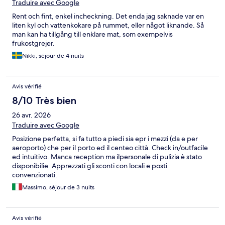
Traduire avec Google
Rent och fint, enkel incheckning. Det enda jag saknade var en
liten kyl och vattenkokare på rummet, eller något liknande. Så
man kan ha tillgång till enklare mat, som exempelvis
frukostgrejer.
Nikki, séjour de 4 nuits
Avis vérifié
8/10 Très bien
26 avr. 2026
Traduire avec Google
Posizione perfetta, si fa tutto a piedi sia epr i mezzi (da e per
aeroporto) che per il porto ed il centeo città. Check in/outfacile
ed intuitivo. Manca reception ma ilpersonale di pulizia è stato
disponibilie. Apprezzati gli sconti con locali e posti
convenzionati.
Massimo, séjour de 3 nuits
Avis vérifié