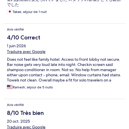
でした
Takae, séjour de 1 nuit
Avis vérifié
4/10 Correct
1 juin 2026
Traduire avec Google
Does not feel like family hotel. Access to front lobby not secure.
Bar noise gets very loud late into night. Checkin screen said
shampoo conditioner in room. Not so. No help from manager
either upon contact - phone, email. Window curtains had stains.
Towels not clean. Overall maybe a fit for solo travelers on a
budget not so much for family
Ramesh, séjour de 5 nuits
Avis vérifié
8/10 Très bien
20 oct. 2025
Traduire avec Google