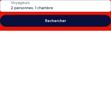
Voyageurs
Rechercher
Galerie
photos
de