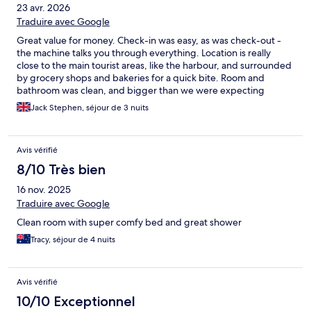
23 avr. 2026
Traduire avec Google
Great value for money. Check-in was easy, as was check-out -
the machine talks you through everything. Location is really
close to the main tourist areas, like the harbour, and surrounded
by grocery shops and bakeries for a quick bite. Room and
bathroom was clean, and bigger than we were expecting
considering we booked a ‘small’ room. The temperature gauge
Jack Stephen, séjour de 3 nuits
was a bit tricky to understand at first but we had a comfortable
night’s sleep and couldn’t find any faults.
Avis vérifié
8/10 Très bien
16 nov. 2025
Traduire avec Google
Clean room with super comfy bed and great shower
Tracy, séjour de 4 nuits
Avis vérifié
10/10 Exceptionnel