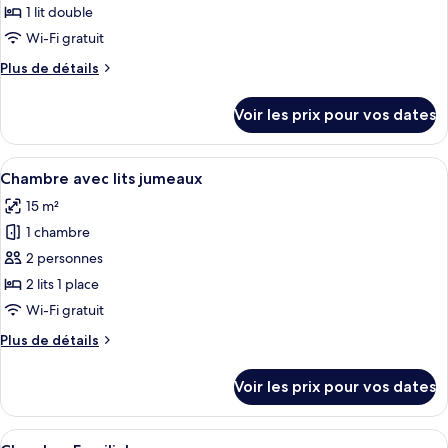
ce
1 lit double
type
Wi-Fi gratuit
de
Plus
Plus de détails
chambre :
de
Chambre
détails
Voir les prix pour vos dates
sur
Double
le
type
Afficher
Une chambre d’hôtel avec deux lits, un
4
de
Chambre avec lits jumeaux
toutes
chambre
15 m²
Chambre
les
Double
1 chambre
photos
pour
2 personnes
ce
2 lits 1 place
type
Wi-Fi gratuit
de
Plus
Plus de détails
chambre :
de
Chambre
détails
Voir les prix pour vos dates
sur
avec
le
lits
type
Afficher
Une chambre d’hôtel moderne équipée d
jumeaux
3
de