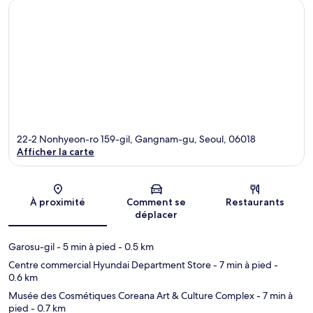
22-2 Nonhyeon-ro 159-gil, Gangnam-gu, Seoul, 06018
Afficher la carte
Carte
À proximité
Comment se
Restaurants
déplacer
Garosu-gil
- 5 min à pied
- 0.5 km
Centre commercial Hyundai Department Store
- 7 min à pied
-
0.6 km
Musée des Cosmétiques Coreana Art & Culture Complex
- 7 min à
pied
- 0.7 km