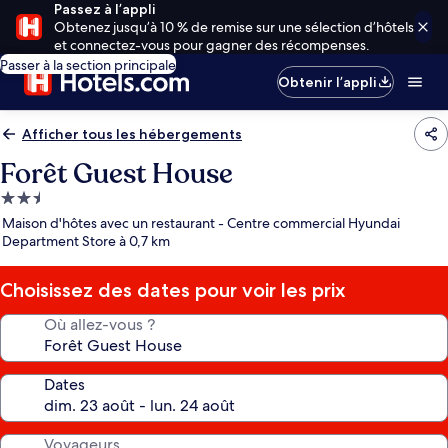
Passez à l’appli
Obtenez jusqu’à 10 % de remise sur une sélection d’hôtels
et connectez-vous pour gagner des récompenses.
Passer à la section principale
Obtenir l’appli
Afficher tous les hébergements
Forêt Guest House
Hébergement
2.5 étoiles
Maison d'hôtes avec un restaurant - Centre commercial Hyundai
Department Store à 0,7 km
Choisissez des dates pour voir les prix
Où allez-vous ?
Dates
Voyageurs