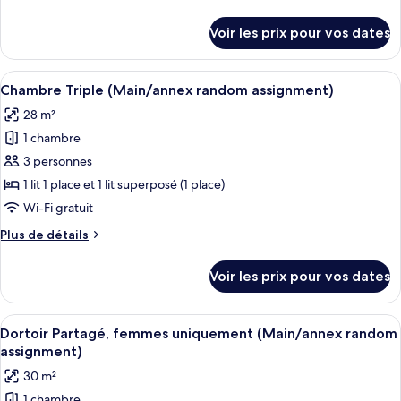
chambre :
de
détails
Chambre
Voir les prix pour vos dates
sur
avec
le
lits
type
Afficher
Une chambre d’hôtel avec deux lits si
7
jumeaux
de
Chambre Triple (Main/annex random assignment)
toutes
chambre
(Main/annex
28 m²
Chambre
les
random
avec
1 chambre
photos
assignment)
lits
pour
3 personnes
jumeaux
ce
(Main/annex
1 lit 1 place et 1 lit superposé (1 place)
random
type
Wi-Fi gratuit
assignment)
de
Plus
Plus de détails
chambre :
de
Chambre
détails
Voir les prix pour vos dates
sur
Triple
le
(Main/annex
type
Afficher
Une salle de bain moderne avec un planc
random
6
de
Dortoir Partagé, femmes uniquement (Main/annex random
toutes
assignment)
chambre
assignment)
Chambre
les
30 m²
Triple
photos
(Main/annex
1 chambre