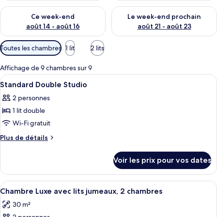
Vérifier la disponibilité pour ce week-end août 14 - août 16
Vérifier la disponibilité pour
Ce week-end
Le week-end prochain
août 14 - août 16
août 21 - août 23
Filtres
Toutes les chambres
1 lit
2 lits
disponibles
pour
Affichage de 9 chambres sur 9
les
Afficher
Une chambre avec un lit, un bureau et
3
Standard Double Studio
chambres
toutes
2 personnes
les
1 lit double
photos
pour
Wi-Fi gratuit
ce
Plus
Plus de détails
type
de
détails
de
Voir les prix pour vos dates
sur
chambre :
le
Standard
type
Afficher
Une chambre d’hôtel avec deux lits, u
9
Double
de
Chambre Luxe avec lits jumeaux, 2 chambres
toutes
chambre
Studio
30 m²
Standard
les
Double