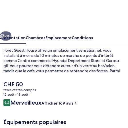
Forêt
Guest
House
cédent
Suivant
78+
Présentation
Chambres
Emplacement
Conditions
Forêt Guest House offre un emplacement sensationnel, vous
installant à moins de 10 minutes de marche de points d'intérêt
comme Centre commercial Hyundai Department Store et Garosu-
gil. Vous pourrez vous détendre autour d'un verre au bar/salon,
tandis que le café vous permettra de reprendre des forces. Parmi
les avantages offerts par cet hébergement : un snack-bar/une
épicerie fine et une terrasse. Les autres voyageurs adorent le
Le
CHF 50
personnel attentionné. Les transports publics se situent à une
prix
taxes et frais compris
courte distance à pied : Station Apgujeong est à 5 min et Station
actuel
12 août - 13 août
Sinsa, à 12 min.
Bar lounge
est
Avis
Merveilleux
9,2
Afficher 169 avis
de
9,2 sur 10
voyageurs
CHF 50.
Équipements populaires