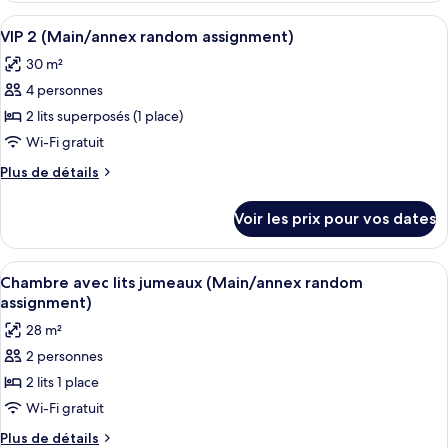
lits
type
Afficher
Une chambre compacte avec un lit sup
jumeaux
4
de
VIP 2 (Main/annex random assignment)
toutes
chambre
(Main/annex
30 m²
Chambre
les
random
Deluxe
4 personnes
photos
assignment)
avec
pour
2 lits superposés (1 place)
lits
ce
jumeaux
Wi-Fi gratuit
(Main/annex
type
Plus
Plus de détails
random
de
de
assignment)
chambre :
détails
Voir les prix pour vos dates
sur
VIP
le
2
type
Afficher
Une chambre d’hôtel équipée d’un lit, 
(Main/annex
14
de
Chambre avec lits jumeaux (Main/annex random
toutes
chambre
random
assignment)
VIP
les
assignment)
28 m²
2
photos
(Main/annex
2 personnes
pour
random
2 lits 1 place
ce
assignment)
type
Wi-Fi gratuit
de
Plus
Plus de détails