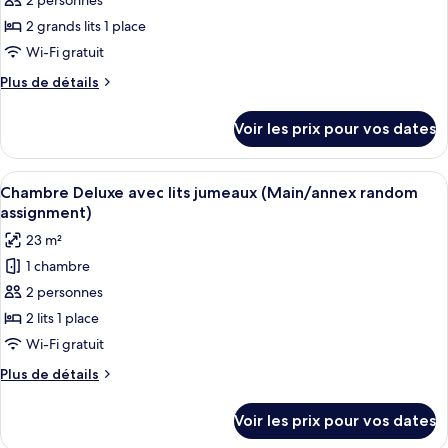
2 personnes
photos
Studio
pour
2 grands lits 1 place
ce
Wi-Fi gratuit
type
Plus
Plus de détails
de
de
chambre :
détails
Voir les prix pour vos dates
sur
Chambre
le
Luxe
type
Afficher
Une chambre d’hôtel avec deux lits sim
avec
14
de
Chambre Deluxe avec lits jumeaux (Main/annex random
toutes
chambre
lits
assignment)
Chambre
les
jumeaux,
23 m²
Luxe
photos
2
avec
1 chambre
pour
chambres
lits
2 personnes
ce
jumeaux,
2
type
2 lits 1 place
chambres
de
Wi-Fi gratuit
chambre :
Plus
Plus de détails
Chambre
de
Deluxe
détails
Voir les prix pour vos dates
sur
avec
le