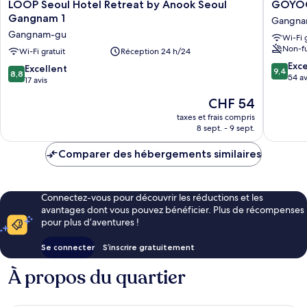
LOOP
GOYO
LOOP Seoul Hotel Retreat by Anook Seoul
GOYOO
Seoul
INN
Gangnam 1
Gangna
Hotel
&
Gangnam-gu
Wi-Fi 
Retreat
HOMES
Non-f
by
Wi-Fi gratuit
Réception 24 h/24
Gangna
Anook
gu
9.4
Exc
8.8
Excellent
9,4
8,8
Seoul
sur
54 av
sur
17 avis
Gangnam
10,
10,
Le
1
CHF 54
Exceptio
Excellent,
nouveau
Gangnam-
54 avis
17 avis
taxes et frais compris
prix
gu
8 sept. - 9 sept.
est
de
Comparer des hébergements similaires
CHF 54
Connectez-vous pour découvrir les réductions et les
avantages dont vous pouvez bénéficier. Plus de récompenses
pour plus d’aventures !
Se connecter
S’inscrire gratuitement
À propos du quartier