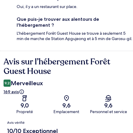
Oui, il y a un restaurant sur place.
Que puis-je trouver aux alentours de
l'hébergement ?
L'hébergement Forêt Guest House se trouve à seulement 5
min de marche de Station Apgujeong et à 5 min de Garosu-gil.
Avis sur l’hébergement Forêt
Avis
Guest House
Merveilleux
9,2
169 avis
9,0
9,6
9,6
Propreté
Emplacement
Personnel et service
Avis
Avis vérifié
10/10 Exceptionnel