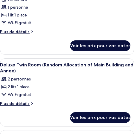
pour
random
1 personne
ce
assignment)
type
1 lit 1 place
de
Wi-Fi gratuit
chambre :
Plus
Plus de détails
Dortoir
de
Partagé,
détails
Voir les prix pour vos dates
sur
femmes
le
uniquement
type
Afficher
Coffres-forts dans les chambres
(Main/annex
6
de
Deluxe Twin Room (Random Allocation of Main Building and
toutes
chambre
random
Annex)
Dortoir
les
assignment)
2 personnes
Partagé,
photos
femmes
2 lits 1 place
pour
uniquement
Wi-Fi gratuit
ce
(Main/annex
random
type
Plus
Plus de détails
assignment)
de
de
détails
chambre :
Voir les prix pour vos dates
sur
Deluxe
le
Twin
type
Afficher
Coffres-forts dans les chambres