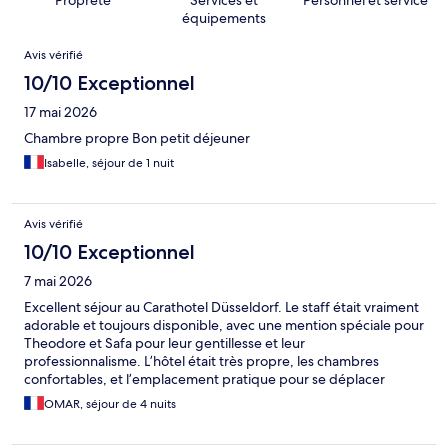
Propreté
Services et
Personnel et service
équipements
Avis
Avis vérifié
10/10 Exceptionnel
17 mai 2026
Chambre propre Bon petit déjeuner
Isabelle, séjour de 1 nuit
Avis vérifié
10/10 Exceptionnel
7 mai 2026
Excellent séjour au Carathotel Düsseldorf. Le staff était vraiment
adorable et toujours disponible, avec une mention spéciale pour
Theodore et Safa pour leur gentillesse et leur
professionnalisme. L’hôtel était très propre, les chambres
confortables, et l’emplacement pratique pour se déplacer
facilement. Je recommande sans hésitation.
OMAR, séjour de 4 nuits