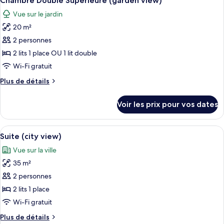
Chambre Double Supérieure (garden view)
toutes
view)
chambre
Vue sur le jardin
Chambre
les
Double
20 m²
photos
Standard
pour
2 personnes
(city
ce
view)
2 lits 1 place OU 1 lit double
type
Wi-Fi gratuit
de
Plus
Plus de détails
chambre :
de
Chambre
détails
Voir les prix pour vos dates
sur
Double
le
Supérieure
type
Afficher
Une chambre d’hôtel avec un lit, un ta
(garden
6
de
Suite (city view)
toutes
view)
chambre
Vue sur la ville
Chambre
les
Double
35 m²
photos
Supérieure
pour
2 personnes
(garden
ce
view)
2 lits 1 place
type
Wi-Fi gratuit
de
Plus
Plus de détails
chambre :