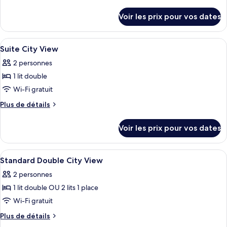
de
Suite
détails
Voir les prix pour vos dates
sur
(city
le
view)
type
Afficher
Coffres-forts dans les chambres, bure
4
de
Suite City View
toutes
chambre
2 personnes
Suite
les
(city
1 lit double
photos
view)
pour
Wi-Fi gratuit
ce
Plus
Plus de détails
type
de
détails
de
Voir les prix pour vos dates
sur
chambre :
le
Suite
type
Afficher
Coffres-forts dans les chambres, bure
11
City
de
Standard Double City View
toutes
chambre
View
2 personnes
Suite
les
City
1 lit double OU 2 lits 1 place
photos
View
pour
Wi-Fi gratuit
ce
Plus
Plus de détails
type
de