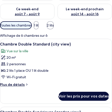
Vérifier la disponibilité pour ce week-end août 7 - août 9
Vérifier la disponibilité pour 
Ce week-end
Le week-end prochain
août 7 - août 9
août 14 - août 16
Filtres
Toutes les chambres
1 lit
2 lits
disponibles
pour
Affichage de 6 chambres sur 6
les
Afficher
Une chambre d’hôtel avec un lit, un b
13
Chambre Double Standard (city view)
chambres
toutes
Vue sur la ville
les
20 m²
photos
pour
2 personnes
ce
2 lits 1 place OU 1 lit double
type
Wi-Fi gratuit
de
Plus
Plus de détails
chambre :
de
Chambre
détails
Voir les prix pour vos dates
sur
Double
le
Standard
type
Afficher
Une chambre d’hôtel moderne avec un 
(city
10
de