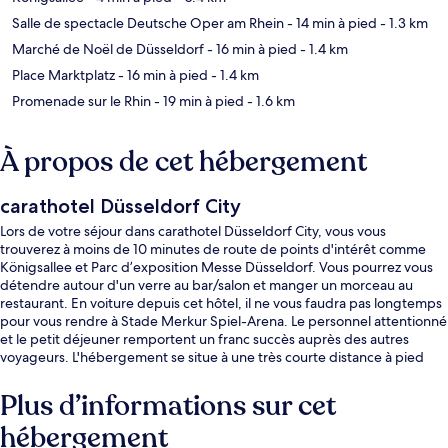
Salle de spectacle Deutsche Oper am Rhein
- 14 min à pied
- 1.3 km
Marché de Noël de Düsseldorf
- 16 min à pied
- 1.4 km
Place Marktplatz
- 16 min à pied
- 1.4 km
Promenade sur le Rhin
- 19 min à pied
- 1.6 km
À propos de cet hébergement
carathotel Düsseldorf City
Lors de votre séjour dans carathotel Düsseldorf City, vous vous
trouverez à moins de 10 minutes de route de points d'intérêt comme
Königsallee et Parc d’exposition Messe Düsseldorf. Vous pourrez vous
détendre autour d'un verre au bar/salon et manger un morceau au
restaurant. En voiture depuis cet hôtel, il ne vous faudra pas longtemps
pour vous rendre à Stade Merkur Spiel-Arena. Le personnel attentionné
et le petit déjeuner remportent un franc succès auprès des autres
voyageurs. L'hébergement se situe à une très courte distance à pied
des transports publics : Arrêt de tram Berliner Allee se trouve à 3 min et
Arrêt de tram Luisenstraße, à 4 min.
Plus d’informations sur cet
hébergement