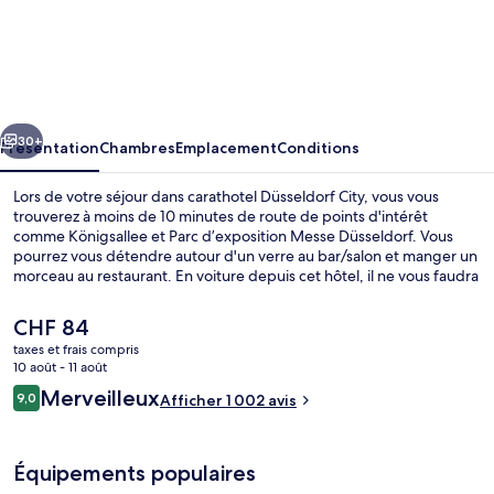
carathotel
Düsseldorf
City
cédent
Suivant
30+
Présentation
Chambres
Emplacement
Conditions
Lors de votre séjour dans carathotel Düsseldorf City, vous vous
trouverez à moins de 10 minutes de route de points d'intérêt
comme Königsallee et Parc d’exposition Messe Düsseldorf. Vous
pourrez vous détendre autour d'un verre au bar/salon et manger un
morceau au restaurant. En voiture depuis cet hôtel, il ne vous faudra
pas longtemps pour vous rendre à Stade Merkur Spiel-Arena. Le
personnel attentionné et le petit déjeuner remportent un franc
Le
CHF 84
succès auprès des autres voyageurs. L'hébergement se situe à une
prix
taxes et frais compris
très courte distance à pied des transports publics : Arrêt de tram
actuel
10 août - 11 août
Berliner Allee se trouve à 3 min et Arrêt de tram Luisenstraße, à 4
Façade de l’hébergement
est
Avis
min.
Merveilleux
9,0
Afficher 1 002 avis
de
9,0 sur 10
voyageurs
CHF 84.
Équipements populaires