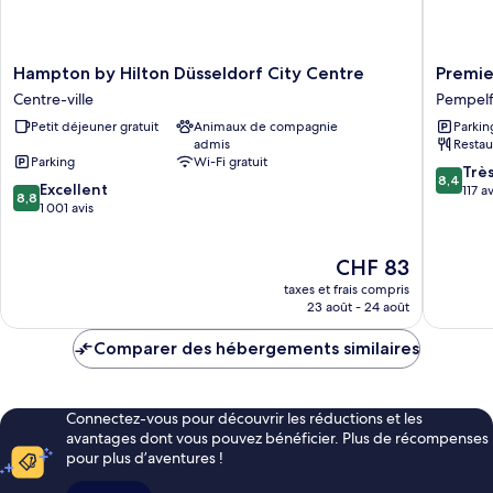
Hampton
Premier
Hampton by Hilton Düsseldorf City Centre
Premie
by
Inn
Centre-ville
Pempelf
Hilton
Düsseld
Petit déjeuner gratuit
Animaux de compagnie
Parkin
Düsseldorf
City
admis
Restau
City
Centre
Parking
Wi-Fi gratuit
Centre
Pempelf
8.4
Trè
8,4
8.8
Centre-
Excellent
sur
117 av
8,8
sur
ville
1 001 avis
10,
10,
Très
Excellent,
bien,
Le
CHF 83
1 001 avis
117 avis
nouveau
taxes et frais compris
prix
23 août - 24 août
est
de
Comparer des hébergements similaires
CHF 83
Connectez-vous pour découvrir les réductions et les
avantages dont vous pouvez bénéficier. Plus de récompenses
pour plus d’aventures !