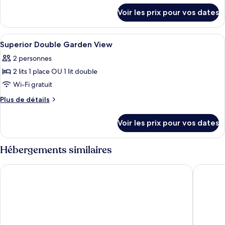
détails
de
Voir les prix pour vos dates
sur
chambre :
le
Standard
type
Afficher
Coffres-forts dans les chambres, bure
5
Double
de
Superior Double Garden View
toutes
chambre
City
2 personnes
Standard
les
View
Double
2 lits 1 place OU 1 lit double
photos
City
pour
Wi-Fi gratuit
View
ce
Plus
Plus de détails
type
de
détails
de
Voir les prix pour vos dates
sur
chambre :
le
Superior
type
Hébergements similaires
Double
de
chambre
Garden
Hampton by Hilton Düsseldorf City Centre
Premier 
Superior
View
Double
Garden
View