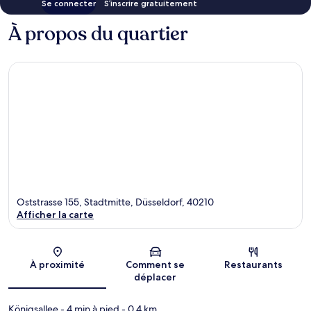
Se connecter
S’inscrire gratuitement
À propos du quartier
Oststrasse 155, Stadtmitte, Düsseldorf, 40210
Afficher la carte
Carte
À proximité
Comment se
Restaurants
déplacer
Königsallee
- 4 min à pied
- 0.4 km