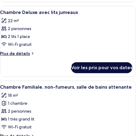
le
Double
type
Afficher
Une chambre d’hôtel avec deux lits, u
Deluxe
16
de
Chambre Deluxe avec lits jumeaux
toutes
chambre
22 m²
Chambre
les
Double
2 personnes
photos
Deluxe
pour
2 lits 1 place
ce
Wi-Fi gratuit
type
Plus
Plus de détails
de
de
chambre :
détails
Voir les prix pour vos dates
sur
Chambre
le
Deluxe
type
Afficher
Une chambre d’hôtel avec un grand lit
avec
14
de
Chambre Familiale, non-fumeurs, salle de bains attenante
toutes
chambre
lits
18 m²
Chambre
les
jumeaux
Deluxe
1 chambre
photos
avec
pour
2 personnes
lits
ce
jumeaux
1 très grand lit
type
Wi-Fi gratuit
de
Plus