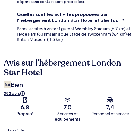
départ sans contact sont proposées.
Quelles sont les activités proposées par
l'hébergement London Star Hotel et alentour ?
Parmi les sites à visiter figurent Wembley Stadium (6,7 km) et
Hyde Park (8,1 km) ainsi que Stade de Twickenham (9,4 km) et
British Museum (11,5 km).
Avis sur l’hébergement London
Avis
Star Hotel
Bien
6,6
293 avis
6,8
7,0
7,4
Propreté
Services et
Personnel et service
équipements
Avis
Avis vérifié