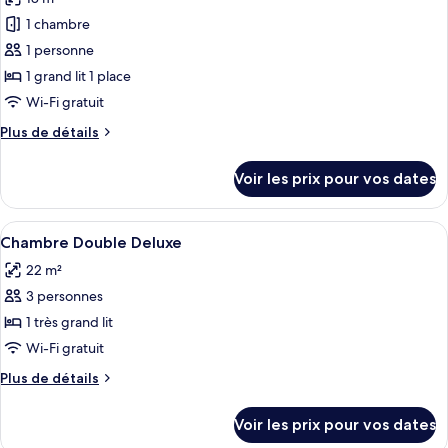
Chambre
les
Triple
1 chambre
photos
Standard
pour
1 personne
ce
1 grand lit 1 place
type
Wi-Fi gratuit
de
Plus
Plus de détails
chambre :
de
Chambre
détails
Voir les prix pour vos dates
sur
Simple,
le
1
type
Afficher
Une chambre d’hôtel avec un lit, un bu
grand
14
de
Chambre Double Deluxe
toutes
lit
chambre
22 m²
Chambre
les
1
Simple,
3 personnes
photos
place
1
pour
1 très grand lit
grand
ce
lit
Wi-Fi gratuit
1
type
Plus
Plus de détails
place
de
de
chambre :
détails
Voir les prix pour vos dates
sur
Chambre