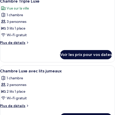
avec
8
de
Chambre Triple Luxe
toutes
chambre
lits
Vue sur la ville
Chambre
les
jumeaux
Signature
1 chambre
photos
avec
pour
3 personnes
lits
ce
jumeaux
3 lits 1 place
type
Wi-Fi gratuit
de
Plus
Plus de détails
chambre :
de
Chambre
détails
Voir les prix pour vos dates
sur
Triple
le
Luxe
type
Afficher
Une chambre d’hôtel avec deux lits, un 
5
de
Chambre Luxe avec lits jumeaux
toutes
chambre
1 chambre
Chambre
les
Triple
2 personnes
photos
Luxe
pour
2 lits 1 place
ce
Wi-Fi gratuit
type
Plus
Plus de détails
de
de
détails