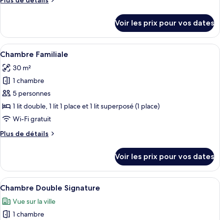
Plus de détails
chambre :
de
Chambre
détails
Voir les prix pour vos dates
sur
Familiale,
le
non-
type
Afficher
Une chambre d’hôtel avec un lit superp
fumeurs,
9
de
Chambre Familiale
toutes
salle
chambre
30 m²
Chambre
les
de
Familiale,
1 chambre
photos
bains
non-
pour
5 personnes
attenante
fumeurs,
ce
salle
1 lit double, 1 lit 1 place et 1 lit superposé (1 place)
de
type
Wi-Fi gratuit
bains
de
attenante
Plus
Plus de détails
chambre :
de
Chambre
détails
Voir les prix pour vos dates
sur
Familiale
le
type
Afficher
Une chambre bien rangée, avec un gran
6
de
Chambre Double Signature
toutes
chambre
Vue sur la ville
Chambre
les
Familiale
1 chambre
photos