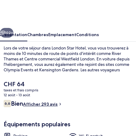
Star
Hotel
cédent
Suivant
102+
Présentation
Chambres
Emplacement
Conditions
Lors de votre séjour dans London Star Hotel, vous vous trouverez à
moins de 10 minutes de route de points d'intérêt comme River
Thames et Centre commercial Westfield London. En voiture depuis
l'hébergement, vous aurez également vite rejoint des sites comme
Olympia Events et Kensington Gardens. Les autres voyageurs
adorent le personnel attentionné. Les transports publics se situent à
une courte distance à pied : Station de métro Acton Town est à 12
Le
CHF 64
min et Station de métro Ealing Common, à 15 min.
prix
taxes et frais compris
actuel
12 août - 13 août
Réception
est
Avis
Bien
6,6
Afficher 293 avis
de
6,6 sur 10
voyageurs
CHF 64.
Équipements populaires