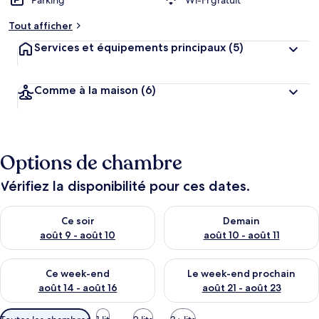
Parking
Wi-Fi gratuit
Tout afficher
Services et équipements principaux
(5)
Comme à la maison
(6)
Options de chambre
Vérifiez la disponibilité pour ces dates.
Vérifier la disponibilité pour ce soir août 9 - août 10
Vérifier la disponibilité pour 
Ce soir
Demain
août 9 - août 10
août 10 - août 11
Vérifier la disponibilité pour ce week-end août 14 - août 16
Vérifier la disponibilité pour
Ce week-end
Le week-end prochain
août 14 - août 16
août 21 - août 23
Filtres