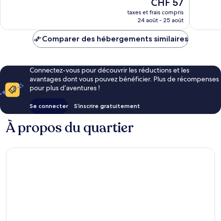
Le
CHF 57
Bien,
nouveau
1 010 avi
taxes et frais compris
prix
24 août - 25 août
est
de
Comparer des hébergements similaires
CHF 57
Connectez-vous pour découvrir les réductions et les
avantages dont vous pouvez bénéficier. Plus de récompenses
pour plus d’aventures !
Se connecter
S’inscrire gratuitement
À propos du quartier