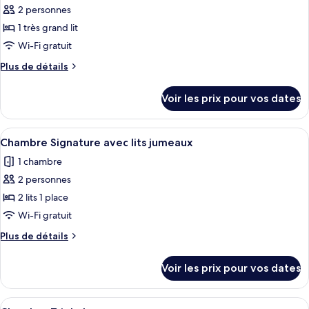
pour
2 personnes
ce
1 très grand lit
type
Wi-Fi gratuit
de
Plus
Plus de détails
chambre :
de
Chambre
détails
Voir les prix pour vos dates
sur
Double
le
Signature
type
Afficher
Une chambre d’hôtel avec deux lits, u
5
de
Chambre Signature avec lits jumeaux
toutes
chambre
1 chambre
Chambre
les
Double
2 personnes
photos
Signature
pour
2 lits 1 place
ce
Wi-Fi gratuit
type
Plus
Plus de détails
de
de
chambre :
détails
Voir les prix pour vos dates
sur
Chambre
le
Signature
type
Afficher
Une chambre d’hôtel avec deux lits, u