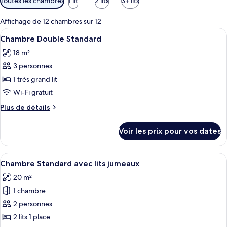
Toutes les chambres
1 lit
2 lits
3+ lits
disponibles
pour
Affichage de 12 chambres sur 12
les
Afficher
Une chambre d’hôtel avec un grand lit
9
Chambre Double Standard
chambres
toutes
18 m²
les
3 personnes
photos
pour
1 très grand lit
ce
Wi-Fi gratuit
type
Plus
Plus de détails
de
de
chambre :
détails
Voir les prix pour vos dates
sur
Chambre
le
Double
type
Afficher
Une chambre d’hôtel avec deux lits si
Standard
10
de
Chambre Standard avec lits jumeaux
toutes
chambre
20 m²
Chambre
les
Double
1 chambre
photos
Standard
pour
2 personnes
ce
2 lits 1 place