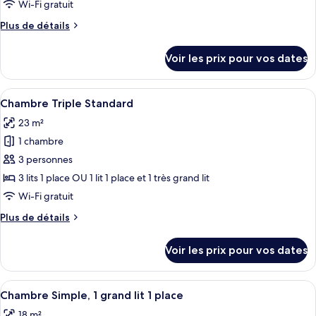
type
Wi-Fi gratuit
de
Plus
Plus de détails
chambre :
de
Chambre
détails
Voir les prix pour vos dates
sur
Standard
le
avec
type
Afficher
Une chambre d’hôtel avec deux lits sim
lits
12
de
Chambre Triple Standard
toutes
jumeaux
chambre
23 m²
Chambre
les
Standard
1 chambre
photos
avec
pour
3 personnes
lits
ce
jumeaux
3 lits 1 place OU 1 lit 1 place et 1 très grand lit
type
Wi-Fi gratuit
de
Plus
Plus de détails
chambre :
de
Chambre
détails
Voir les prix pour vos dates
sur
Triple
le
Standard
type
Afficher
Une chambre à coucher avec un lit, un
6
de
Chambre Simple, 1 grand lit 1 place
toutes
chambre
18 m²