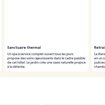
Sanctuaire thermal
Retra
Un spa à service complet ouvert tous les jours
La lit
propose des soins rajeunissants dans le cadre paisible
en un s
de cet hôtel. Le jardin crée une oasis naturelle propice
judicie
à la détente.
chambr