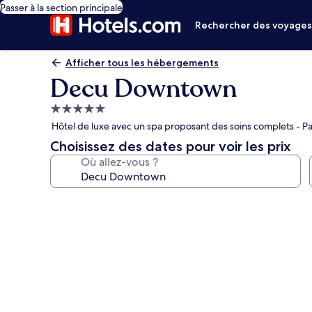
Passer à la section principale
Rechercher des voyage
Afficher tous les hébergements
Decu Downtown
Hébergement
5.0 étoiles
Hôtel de luxe avec un spa proposant des soins complets - P
Choisissez des dates pour voir les prix
Où allez-vous ?
Galerie
photos
de
l’hébergement
Decu
Downtown