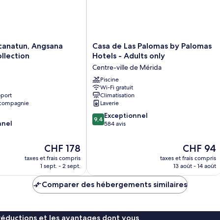
Casa
canatun, Angsana
Casa de Las Palomas by Palomas
de
llection
Hotels - Adults only
Las
Centre-ville de Mérida
Palomas
by
Piscine
Wi-Fi gratuit
Palomas
oport
Climatisation
Hotels
 compagnie
Laverie
-
9.4
Adults
Exceptionnel
9,4
nnel
sur
only
584 avis
10,
Centre-
Exceptionnel,
ville
Le
Le
CHF 178
CHF 94
584 avis
de
nouveau
nouveau
taxes et frais compris
taxes et frais compris
Mérida
prix
prix
1 sept. - 2 sept.
13 août - 14 août
est
est
de
de
Comparer des hébergements similaires
CHF 178
CHF 94
réductions et les avantages dont vous