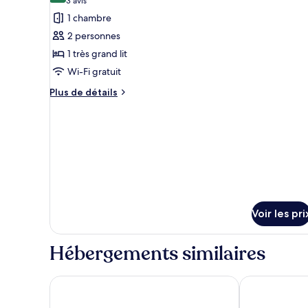
(3 avis)
3 avis
photos
1 chambre
pour
2 personnes
ce
1 très grand lit
type
Wi-Fi gratuit
de
chambre :
Plus
Plus de détails
de
Maya
détails
Suite
sur
le
type
de
chambre
Maya
Suite
Voir les pri
Hébergements similaires
CIGNO Mejorada Hotel Boutique
Hacienda Xcan