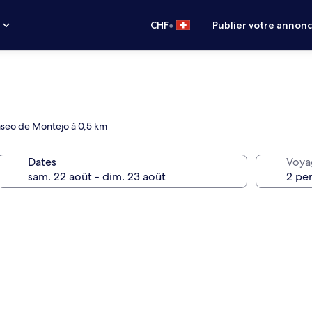
•
s
CHF
Publier votre annon
aseo de Montejo à 0,5 km
Dates
Voya