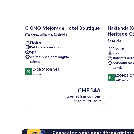
CIGNO
Hacienda
CIGNO Mejorada Hotel Boutique
Hacienda X
Mejorada
Xcanatun,
Heritage Co
Centre-ville de Mérida
Hotel
Angsana
Mérida
Piscine
Boutique
Heritage
Petit déjeuner gratuit
Centre-
Collection
Piscine
Spa
Spa
ville
Mérida
Animaux de compagnie
Transfert aér
de
admis
Animaux de
Mérida
admis
10.0
Exceptionnel
10
sur
18 avis
9.4
Exceptio
9,4
10,
sur
548 avis
Exceptionnel,
10,
Le
CHF 146
18 avis
Exceptionnel,
nouveau
548 avis
taxes et frais compris
prix
19 août - 20 août
est
de
CHF 146
Connectez-vous pour découvrir les 