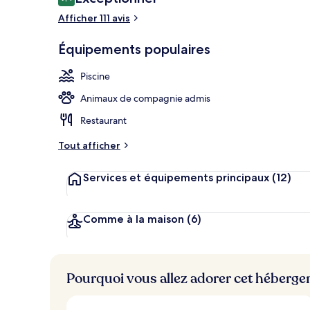
9,4 sur 10
voyageurs
Afficher 111 avis
Piscine extér
Équipements populaires
Piscine
Animaux de compagnie admis
Restaurant
Tout afficher
Services et équipements principaux
(12)
Comme à la maison
(6)
Pourquoi vous allez adorer cet héberg