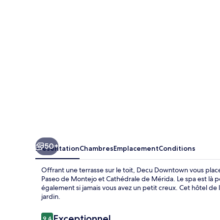
50+
Présentation
Chambres
Emplacement
Conditions
Offrant une terrasse sur le toit, Decu Downtown vous pla
Paseo de Montejo et Cathédrale de Mérida. Le spa est là po
également si jamais vous avez un petit creux. Cet hôtel de l
jardin.
Avis
Exceptionnel
9,4