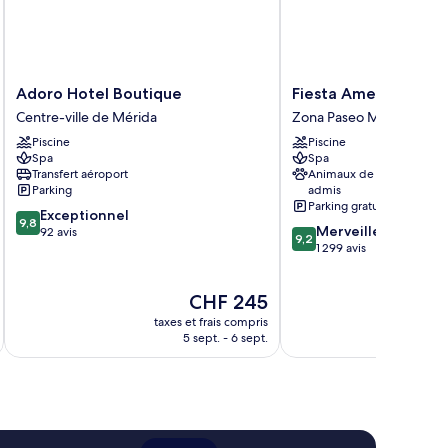
Adoro
Fiesta
Adoro Hotel Boutique
Fiesta Americana - 
Hotel
Americana
Centre-ville de Mérida
Zona Paseo Montejo
Boutique
-
Piscine
Piscine
Centre-
Merida
Spa
Spa
ville
Zona
Transfert aéroport
Animaux de compagnie
de
Paseo
Parking
admis
Mérida
Montejo
Parking gratuit
9.8
Exceptionnel
9,8
9.2
Merveilleux
sur
92 avis
9,2
sur
1 299 avis
10,
10,
Exceptionnel,
Merveilleux,
92 avis
Le
CHF 245
1 299 avis
nouveau
taxes et frais compris
tax
prix
5 sept. - 6 sept.
est
de
CHF 245