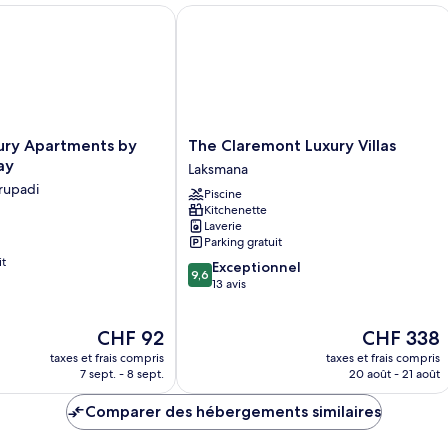
Villa,
y Apartments by Pertama Stay
The Claremont Luxury Villas
2
chambres
The
ury Apartments by
The Claremont Luxury Villas
Claremont
ay
Laksmana
Luxury
rupadi
Piscine
Villas
Kitchenette
Laksmana
Laverie
Parking gratuit
it
9.6
Exceptionnel
9,6
sur
13 avis
10,
Exceptionnel,
Le
Le
CHF 92
CHF 338
13 avis
nouveau
nouveau
taxes et frais compris
taxes et frais compris
prix
prix
7 sept. - 8 sept.
20 août - 21 août
est
est
de
de
Comparer des hébergements similaires
CHF 92
CHF 338