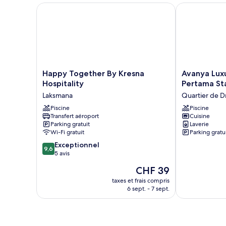
Villa,
Happy Together By Kresna Hospitality
Avanya Luxur
3
chambres
Happy
Avanya
Happy Together By Kresna
Avanya Lux
Together
Luxury
Hospitality
Pertama St
By
Apartments
Laksmana
Quartier de D
Kresna
by
Hospitality
Piscine
Pertama
Piscine
Transfert aéroport
Cuisine
Laksmana
Stay
Parking gratuit
Laverie
Quartier
Wi-Fi gratuit
Parking gratu
de
9.6
Exceptionnel
Drupadi
9,6
sur
5 avis
10,
Le
CHF 39
Exceptionnel,
nouveau
5 avis
taxes et frais compris
prix
6 sept. - 7 sept.
est
de
CHF 39