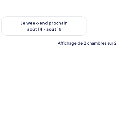
-end août 7 - août 9
Vérifier la disponibilité pour le week-end prochain août 14 - a
Le week-end prochain
août 14 - août 16
Affichage de 2 chambres sur 2
t, un téléviseur fixé au mur, des étagères en bois et une porte donnant acc