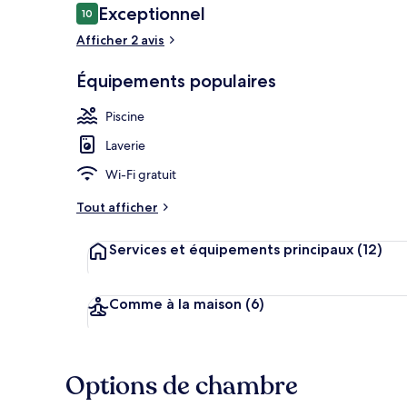
Avis
Exceptionnel
10
10 sur 10
voyageurs
Afficher 2 avis
Piscine extér
Équipements populaires
Piscine
Laverie
Wi-Fi gratuit
Tout afficher
Services et équipements principaux
(12)
Comme à la maison
(6)
Options de chambre