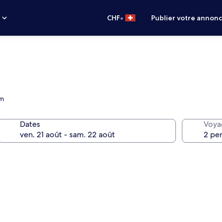
•
s
CHF
Publier votre annon
km
Dates
Voya