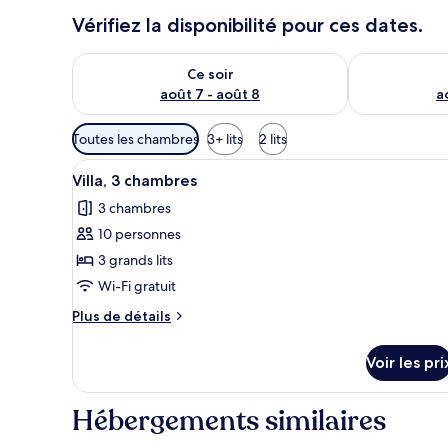
Vérifiez la disponibilité pour ces dates.
Vérifier la disponibilité pour ce soir août 7 - août 8
Vérifier la di
Ce soir
août 7 - août 8
a
Filtres
Toutes les chambres
3+ lits
2 lits
disponibles
Afficher
Une chambre d’hôtel moderne do
pour
6
Villa, 3 chambres
toutes
les
3 chambres
les
chambres
10 personnes
photos
pour
3 grands lits
ce
Wi-Fi gratuit
type
Plus
Plus de détails
de
de
chambre :
détails
Voir les pri
sur
Villa,
le
3
type
Hébergements similaires
chambres
de
chambre