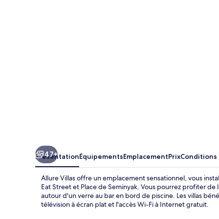
Villas
47+
Présentation
Équipements
Emplacement
Prix
Conditions
Allure Villas offre un emplacement sensationnel, vous ins
Eat Street et Place de Seminyak. Vous pourrez profiter de la
autour d'un verre au bar en bord de piscine. Les villas bén
télévision à écran plat et l'accès Wi-Fi à Internet gratuit.