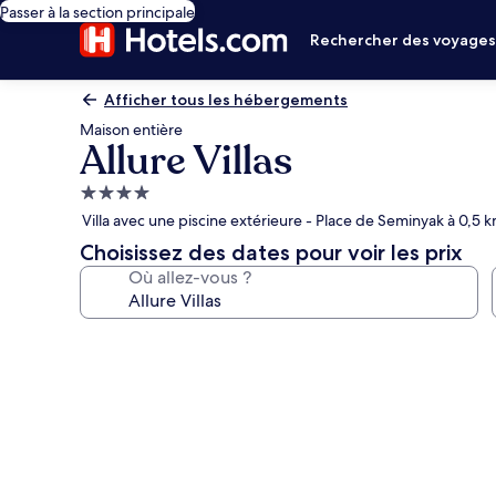
Passer à la section principale
Rechercher des voyage
Afficher tous les hébergements
Maison entière
Allure Villas
Hébergement
4.0 étoiles
Villa avec une piscine extérieure - Place de Seminyak à 0,5 
Choisissez des dates pour voir les prix
Où allez-vous ?
Galerie
photos
de
l’hébergement
Allure