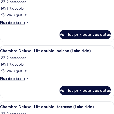
Supérieure,
2 personnes
photos
1
pour
1 lit double
lit
ce
double
Wi-Fi gratuit
type
Plus
Plus de détails
de
de
chambre :
détails
Voir les prix pour vos dates
sur
Chambre
le
Supérieure,
type
Afficher
Une chambre d’hôtel avec un grand lit
1
6
de
Chambre Deluxe, 1 lit double, balcon (Lake side)
toutes
chambre
lit
2 personnes
Chambre
les
double
Supérieure,
1 lit double
photos
1
pour
Wi-Fi gratuit
lit
ce
double
Plus
Plus de détails
type
de
détails
de
Voir les prix pour vos dates
sur
chambre :
le
Chambre
type
Afficher
Une chambre d’hôtel avec un lit, une ch
11
Deluxe,
de
Chambre Deluxe, 1 lit double, terrasse (Lake side)
toutes
chambre
1
2 personnes