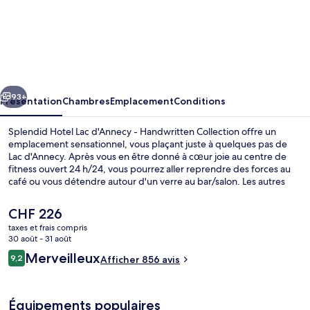
l’hébergement
Splendid
Hotel
Lac
d'Annecy
cédent
Suivant
-
93+
Présentation
Chambres
Emplacement
Conditions
Handwritten
Splendid Hotel Lac d'Annecy - Handwritten Collection offre un
Collection
emplacement sensationnel, vous plaçant juste à quelques pas de
Lac d'Annecy. Après vous en être donné à cœur joie au centre de
fitness ouvert 24 h/24, vous pourrez aller reprendre des forces au
café ou vous détendre autour d'un verre au bar/salon. Les autres
voyageurs ne tarissent pas d'éloges en ce qui concerne le personnel
attentionné et l'emplacement.
Le
CHF 226
prix
taxes et frais compris
actuel
30 août - 31 août
Réception
est
Avis
Merveilleux
9,2
Afficher 856 avis
de
9,2 sur 10
voyageurs
CHF 226.
Équipements populaires