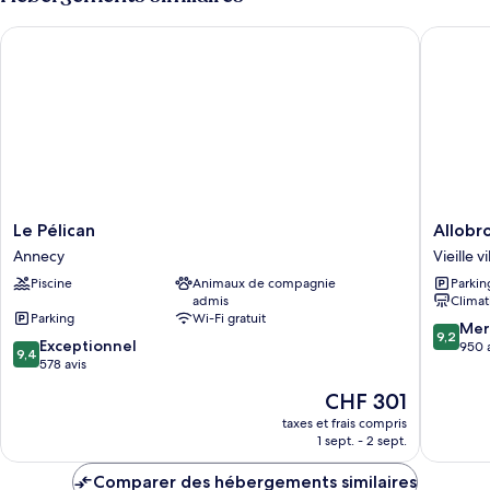
de
chambre
Le Pélican
Allobrog
Chambres
Adjacentes
(non
cummunicantes)
Le
Allobro
Le Pélican
Allobr
Pélican
Park
Annecy
Vieille v
Annecy
Hotel
Piscine
Animaux de compagnie
Parkin
Vieille
admis
Climat
ville
Parking
Wi-Fi gratuit
d'Annec
9.2
Mer
9,2
9.4
Exceptionnel
sur
950 
9,4
sur
578 avis
10,
10,
Merveill
Le
CHF 301
Exceptionnel,
950 avis
nouveau
578 avis
taxes et frais compris
prix
1 sept. - 2 sept.
est
de
Comparer des hébergements similaires