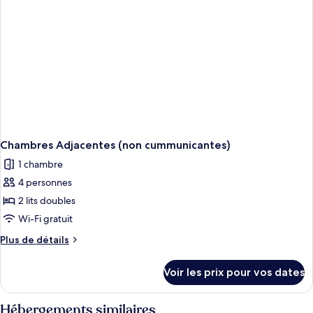
lit
Familiale,
double
1
lit
et
double
1
et
canapé-
1
lit
canapé-
lit
Chambres Adjacentes (non cummunicantes)
1 chambre
4 personnes
2 lits doubles
Wi-Fi gratuit
Plus
Plus de détails
de
détails
Voir les prix pour vos dates
sur
le
type
Hébergements similaires