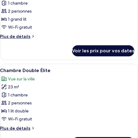
Simple
1 chambre
photos
Standard
pour
2 personnes
ce
1 grand lit
type
Wi-Fi gratuit
de
Plus
Plus de détails
chambre :
de
Suite
détails
Voir les prix pour vos dates
sur
Classique
le
type
Afficher
Une chambre d’hôtel avec un grand lit,
7
de
Chambre Double Élite
toutes
chambre
Vue sur la ville
Suite
les
Classique
23 m²
photos
pour
1 chambre
ce
2 personnes
type
1 lit double
de
Wi-Fi gratuit
chambre :
Plus
Plus de détails
Chambre
de
Double