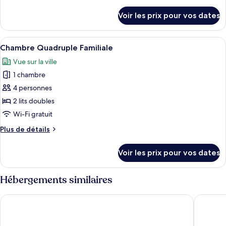
de
Quadruple
détails
Voir les prix pour vos dates
Classique
sur
le
type
Afficher
Une chambre d’hôtel comprenant un lit
1
de
Chambre Quadruple Familiale
toutes
chambre
Vue sur la ville
Chambre
les
Quadruple
1 chambre
photos
Classique
pour
4 personnes
ce
2 lits doubles
type
Wi-Fi gratuit
de
Plus
Plus de détails
chambre :
de
Chambre
détails
Voir les prix pour vos dates
sur
Quadruple
le
Familiale
type
Hébergements similaires
de
chambre
The Splendor Hotel Taichung
Inhouse 
Chambre
Quadruple
Familiale