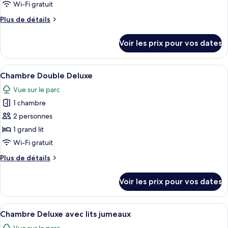
pour
Wi-Fi gratuit
lits
ce
jumeaux
Plus
Plus de détails
type
de
détails
de
Voir les prix pour vos dates
sur
chambre :
le
Superior
type
Afficher
Une chambre d’hôtel avec un lit, un c
6
Queen
de
Chambre Double Deluxe
toutes
chambre
Room
Vue sur le parc
Superior
les
Queen
1 chambre
photos
Room
pour
2 personnes
ce
1 grand lit
type
Wi-Fi gratuit
de
Plus
Plus de détails
chambre :
de
Chambre
détails
Voir les prix pour vos dates
sur
Double
le
Deluxe
type
Afficher
Une chambre d’hôtel avec deux lits, un
6
de
Chambre Deluxe avec lits jumeaux
toutes
chambre