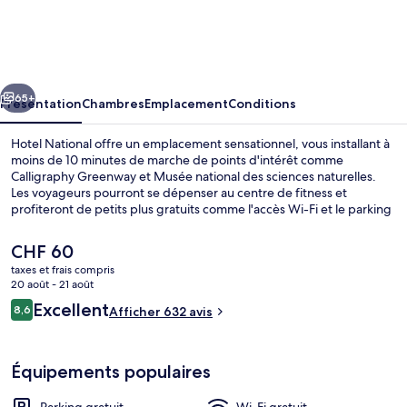
National
cédent
Suivant
65+
Présentation
Chambres
Emplacement
Conditions
Hotel National offre un emplacement sensationnel, vous installant à
moins de 10 minutes de marche de points d'intérêt comme
Calligraphy Greenway et Musée national des sciences naturelles.
Les voyageurs pourront se dépenser au centre de fitness et
profiteront de petits plus gratuits comme l'accès Wi-Fi et le parking
sans voiturier. Place Caowu et Quartier Shenji se trouvent par ailleurs
à moins de 15 minutes à pied. Les autres voyageurs sont séduits par
Le
CHF 60
le personnel attentionné et la présentation générale.
prix
taxes et frais compris
actuel
20 août - 21 août
Entrée de l’hébergement
est
Avis
Excellent
8,6
Afficher 632 avis
de
8,6 sur 10
voyageurs
CHF 60.
Équipements populaires