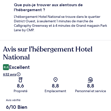
Que puis-je trouver aux alentours de
l'hébergement ?
L'hébergement Hotel National se trouve dans le quartier
District Ouest, à seulement 1 minutes de marche de
Calligraphy Greenway et à 4 minutes de Grand magasin Park
Lane by CMP.
Avis sur l’hébergement Hotel
Avis
National
Excellent
8,6
632 avis
8,6
8,8
8,8
Propreté
Emplacement
Personnel et service
Avis
Avis vérifié
6/10 Bien