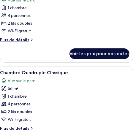
Vue sur le parc
Chambre
les
Double
1 chambre
photos
Deluxe
pour
4 personnes
ce
2 lits doubles
type
Wi-Fi gratuit
de
Plus
Plus de détails
chambre :
de
Chambre
détails
Voir les prix pour vos dates
sur
Deluxe
le
avec
type
Afficher
Une chambre d’hôtel comprenant un lit
lits
14
de
Chambre Quadruple Classique
toutes
jumeaux
chambre
Vue sur le parc
Chambre
les
Deluxe
56 m²
photos
avec
pour
1 chambre
lits
ce
jumeaux
4 personnes
type
2 lits doubles
de
Wi-Fi gratuit
chambre :
Plus
Plus de détails
Chambre