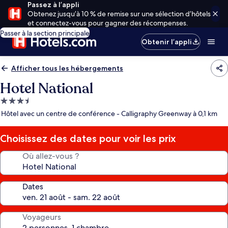
Passez à l’appli
Obtenez jusqu’à 10 % de remise sur une sélection d’hôtels
et connectez-vous pour gagner des récompenses.
Passer à la section principale
Obtenir l’appli
Afficher tous les hébergements
Hotel National
Hébergement
3.5 étoiles
Hôtel avec un centre de conférence - Calligraphy Greenway à 0,1 km
Choisissez des dates pour voir les prix
Où allez-vous ?
Dates
Voyageurs