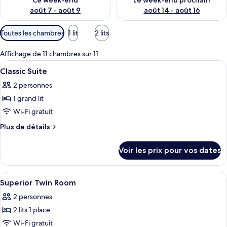
Ce week-end
Le week-end prochain
août 7 - août 9
août 14 - août 16
Filtres
Toutes les chambres
1 lit
2 lits
disponibles
pour
Affichage de 11 chambres sur 11
les
Afficher
Une chambre d’hôtel avec un grand lit
3
Classic Suite
chambres
toutes
2 personnes
les
1 grand lit
photos
pour
Wi-Fi gratuit
ce
Plus
Plus de détails
type
de
détails
de
Voir les prix pour vos dates
sur
chambre :
le
Classic
type
Afficher
Une chambre d’hôtel avec deux lits, un
3
Suite
de
Superior Twin Room
toutes
chambre
2 personnes
Classic
les
Suite
2 lits 1 place
photos
pour
Wi-Fi gratuit