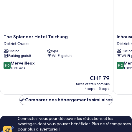
The
Inhouse
The Splendor Hotel Taichung
Inhous
Splendor
Hotel
District Ouest
District
Hotel
Grand
Piscine
Spa
Piscin
Taichung
District
Parking gratuit
Wi-Fi gratuit
Wi-Fi 
District
nord
Ouest
9.0
9.2
Merveilleux
Mer
9,0
9,2
sur
sur
1 001 avis
1 005
10,
10,
Le
CHF 79
Merveilleux,
Merveill
nouveau
1 001 avis
1 005 av
taxes et frais compris
prix
4 sept. - 5 sept.
est
de
Comparer des hébergements similaires
CHF 79
Connectez-vous pour découvrir les réductions et les
avantages dont vous pouvez bénéficier. Plus de récompenses
pour plus d’aventures !