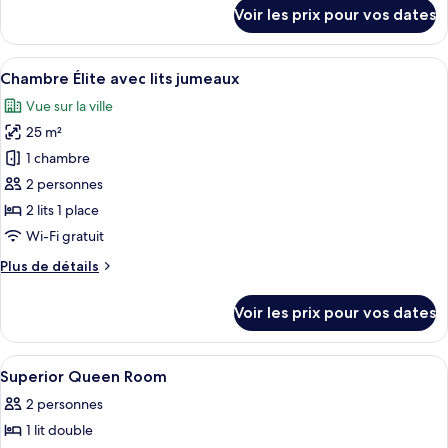
détails
Voir les prix pour vos dates
Élite
sur
le
type
Afficher
Une chambre d’hôtel avec deux lits, un
7
de
Chambre Élite avec lits jumeaux
toutes
chambre
Vue sur la ville
Chambre
les
Double
25 m²
photos
Élite
pour
1 chambre
ce
2 personnes
type
2 lits 1 place
de
Wi-Fi gratuit
chambre :
Plus
Plus de détails
Chambre
de
Élite
détails
Voir les prix pour vos dates
avec
sur
le
lits
type
Afficher
Une chambre d’hôtel avec un grand lit
jumeaux
2
de
Superior Queen Room
toutes
chambre
2 personnes
Chambre
les
Élite
1 lit double
photos
avec