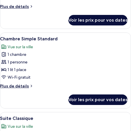
ce
Plus
Plus de détails
type
de
détails
de
Voir les prix pour vos dates
sur
chambre :
le
Superior
type
Afficher
Une chambre d’hôtel avec un grand lit
5
Twin
de
Chambre Simple Standard
toutes
chambre
Room
Vue sur la ville
Superior
les
Twin
1 chambre
photos
Room
pour
1 personne
ce
1 lit 1 place
type
Wi-Fi gratuit
de
Plus
Plus de détails
chambre :
de
Chambre
détails
Voir les prix pour vos dates
sur
Simple
le
Standard
type
Afficher
Une chambre d’hôtel avec un grand lit
9
de
Suite Classique
toutes
chambre
Vue sur la ville
Chambre
les