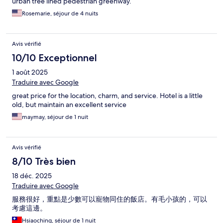
urban tree lined pedestrian greenway.
Rosemarie, séjour de 4 nuits
Avis vérifié
10/10 Exceptionnel
1 août 2025
Traduire avec Google
great price for the location, charm, and service. Hotel is a little
old, but maintain an excellent service
maymay, séjour de 1 nuit
Avis vérifié
8/10 Très bien
18 déc. 2025
Traduire avec Google
服務很好，重點是少數可以寵物同住的飯店。有毛小孩的，可以
考慮這邊。
Hsiaoching, séjour de 1 nuit