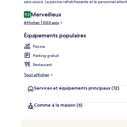
sans soucis. La piscine rafraîchissante et le personnel at
Avis
Merveilleux
9,2
9,2 sur 10
Piscine extér
voyageurs
Afficher 1 003 avis
Équipements populaires
Piscine
Parking gratuit
Restaurant
Tout afficher
Services et équipements principaux
(12)
Comme à la maison
(6)