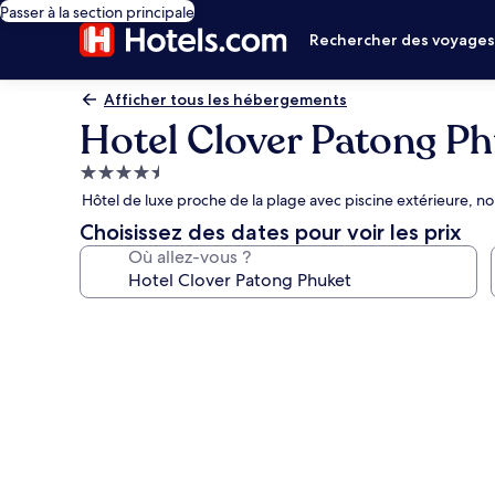
Passer à la section principale
Rechercher des voyage
Afficher tous les hébergements
Hotel Clover Patong P
Hébergement
4.5 étoiles
Hôtel de luxe proche de la plage avec piscine extérieure, n
Choisissez des dates pour voir les prix
Où allez-vous ?
Galerie
photos
de
l’hébergement
Hotel
Clover