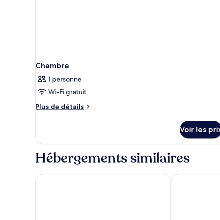
Chambre
1 personne
Wi-Fi gratuit
Plus
Plus de détails
de
détails
Voir les pri
sur
le
type
Hébergements similaires
de
chambre
Chambre
Diamond Cliff Resort & Spa, Patong Beach
Hotel Indigo 