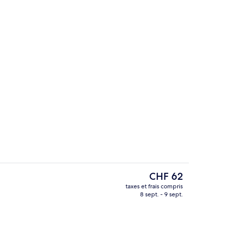
hébergement - soirée/nuit
Terrasse/Patio
Le
CHF 62
prix
taxes et frais compris
actuel
8 sept. - 9 sept.
’hébergement
Petit déjeuner buffet servi tous les j
est
de
CHF 62.