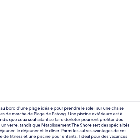
Façade de l’
au bord d'une plage idéale pour prendre le soleil sur une chaise
utes de marche de Plage de Patong. Une piscine extérieure est à
dis que ceux souhaitant se faire dorloter pourront profiter des
Façade de l
er un verre, tandis que l'établissement The Shore sert des spécialités
déjeuner, le déjeuner et le dîner. Parmi les autres avantages de cet
le de fitness et une piscine pour enfants, l'idéal pour des vacances