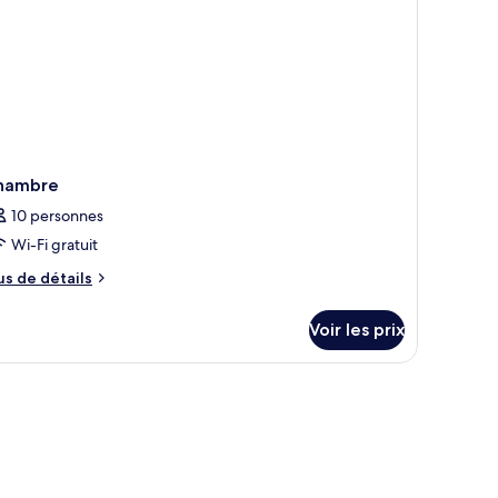
drooms,
ty
ew
hambre
10 personnes
Wi-Fi gratuit
us
us de détails
e
tails
Voir les prix
r
pe
e
hambre
hambre