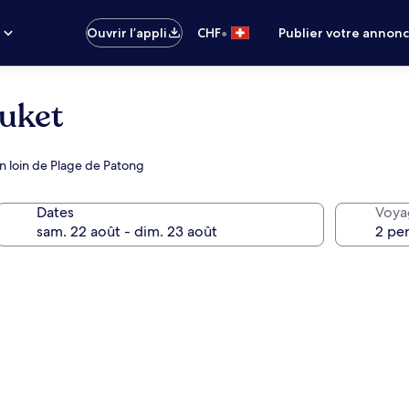
•
s
Ouvrir l’appli
CHF
Publier votre annon
huket
on loin de Plage de Patong
Dates
Voya