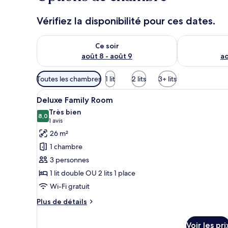
Vérifiez la disponibilité pour ces dates.
Vérifier la disponibilité pour ce soir août 8 - août 9
Vérifier la di
Ce soir
août 8 - août 9
ao
Filtres
Toutes les chambres
1 lit
2 lits
3+ lits
disponibles
Afficher
Une chambre d’hôtel avec deux 
pour
14
Deluxe Family Room
toutes
les
Très bien
les
8,0
chambres
8,0 sur 10
(1 avis)
1 avis
photos
26 m²
pour
1 chambre
ce
3 personnes
type
1 lit double OU 2 lits 1 place
de
Wi-Fi gratuit
chambre :
Deluxe
Plus
Plus de détails
Family
de
détails
Room
Voir les pri