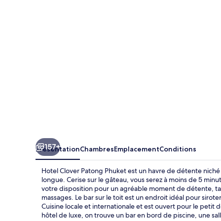
Patong
Phuket
157+
Présentation
Chambres
Emplacement
Conditions
Hotel Clover Patong Phuket est un havre de détente niché 
longue. Cerise sur le gâteau, vous serez à moins de 5 min
votre disposition pour un agréable moment de détente, tan
massages. Le bar sur le toit est un endroit idéal pour sirot
Cuisine locale et internationale et est ouvert pour le petit 
hôtel de luxe, on trouve un bar en bord de piscine, une sal