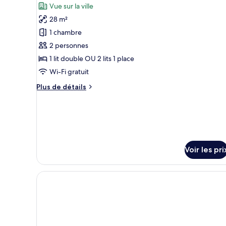
photos
Vue sur la ville
pour
28 m²
ce
1 chambre
type
2 personnes
de
1 lit double OU 2 lits 1 place
chambre :
Deluxe
Wi-Fi gratuit
Studio
Plus
Plus de détails
de
détails
sur
le
type
de
Voir les pri
chambre
Deluxe
Studio