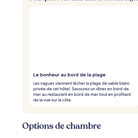
e
u
x
n
o
t
é
s
p
a
r
Le bonheur au bord de la plage
l
Les vagues viennent lécher la plage de sable blanc
e
privée de cet hôtel. Savourez un dîner en bord de
s
mer au restaurant en bord de mer tout en profitant
de la vue sur la côte.
v
o
y
a
Options de chambre
g
e
u