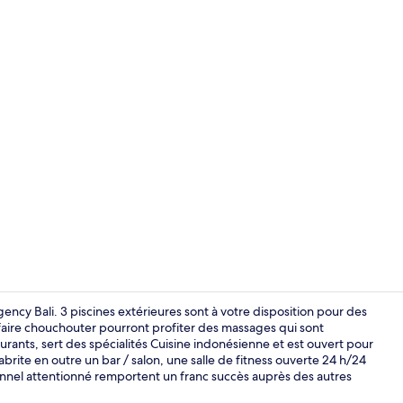
Vidéo du cré
gency Bali. 3 piscines extérieures sont à votre disposition pour des
aire chouchouter pourront profiter des massages qui sont
ants, sert des spécialités Cuisine indonésienne et est ouvert pour
Extérieur
 abrite en outre un bar / salon, une salle de fitness ouverte 24 h/24
ersonnel attentionné remportent un franc succès auprès des autres