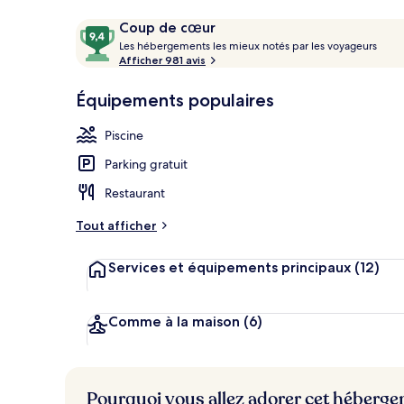
Avis
9,4
Coup de cœur
voyageurs
L
sur
Les hébergements les mieux notés par les voyageurs
Massages
e
Afficher 981 avis
10,
s
Coup
Équipements populaires
de
h
cœur
é
Piscine
b
e
Parking gratuit
r
g
Restaurant
e
m
Tout afficher
e
n
Services et équipements principaux
(12)
t
s
l
Comme à la maison
(6)
e
s
m
Pourquoi vous allez adorer cet héberg
i