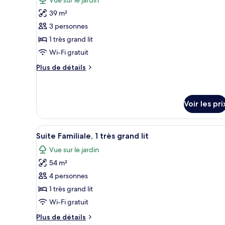
lits
pour
une
39 m²
ce
place
3 personnes
type
1 très grand lit
de
Wi-Fi gratuit
chambre :
Chambre
Plus
Plus de détails
Premium,
de
détails
1
sur
très
le
Voir les pri
grand
type
de
lit
Afficher
Une salle de bain moderne avec
chambre
11
Suite Familiale, 1 très grand lit
Chambre
toutes
Premium,
Vue sur le jardin
les
1
54 m²
photos
très
grand
pour
4 personnes
lit
ce
1 très grand lit
type
Wi-Fi gratuit
de
Plus
Plus de détails
chambre :