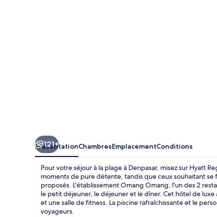
Bali
121+
Présentation
Chambres
Emplacement
Conditions
Pour votre séjour à la plage à Denpasar, misez sur Hyatt Re
moments de pure détente, tandis que ceux souhaitant se f
proposés. L'établissement Omang Omang, l'un des 2 restaur
le petit déjeuner, le déjeuner et le dîner. Cet hôtel de luxe
et une salle de fitness. La piscine rafraîchissante et le p
voyageurs.