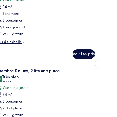
our
s
34 m²
e
ne
1 chambre
ace
ype
3 personnes
e
1 très grand lit
hambre :
hambre
Wi-Fi gratuit
eluxe,
us
us de détails
e
tails
rès
Voir les prix
r
rand
t,
pe
anapé, une table ronde et une chaise. On y trouve un lit avec une table de 
fficher
Une chaise et une table en bois, accompagnées
ue
8
e
ambre Deluxe, 2 lits une place
outes
hambre
rdin
Très bien
hambre
s
4
8,4 sur 10
(16 avis)
16 avis
luxe,
hotos
Vue sur le jardin
our
ès
34 m²
e
and
3 personnes
ype
e
2 lits 1 place
e
rdin
Wi-Fi gratuit
hambre :