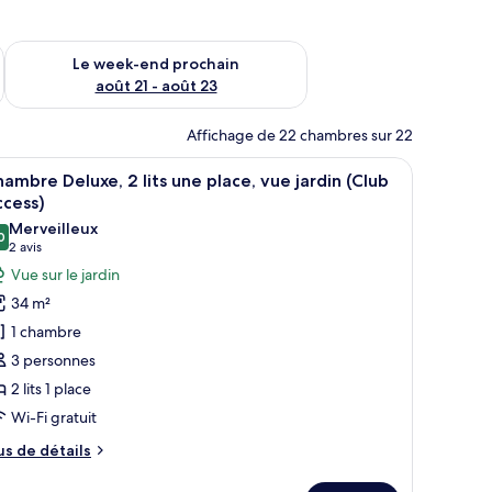
-end août 14 - août 16
Vérifier la disponibilité pour le week-end prochain août 21 - 
Le week-end prochain
août 21 - août 23
Affichage de 22 chambres sur 22
 une table de chevet avec une lampe, et une vue sur la terrasse extérieure, 
fficher
Une chambre d’hôtel avec deux lits, un bureau
7
ambre Deluxe, 2 lits une place, vue jardin (Club
outes
ccess)
s
Merveilleux
0
hotos
9,0 sur 10
(2 avis)
2 avis
our
Vue sur le jardin
e
34 m²
ype
1 chambre
e
3 personnes
hambre :
2 lits 1 place
hambre
Wi-Fi gratuit
eluxe,
us
us de détails
ts
e
tails