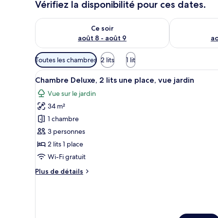
Vérifiez la disponibilité pour ces dates.
r
s
Vérifier la disponibilité pour ce soir août 8 - août 9
Vérifier la di
Ce soir
août 8 - août 9
ao
Filtres
Toutes les chambres
2 lits
1 lit
disponibles
Afficher
Une chambre d’hôtel avec deux 
pour
6
Chambre Deluxe, 2 lits une place, vue jardin
toutes
les
Vue sur le jardin
les
chambres
34 m²
photos
pour
1 chambre
ce
3 personnes
type
2 lits 1 place
de
Wi-Fi gratuit
chambre :
Plus
Plus de détails
Chambre
de
Deluxe,
détails
2
sur
le
lits
type