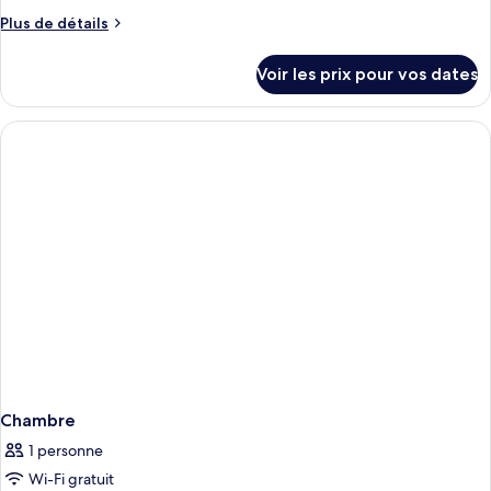
Plus
Plus de détails
de
détails
Voir les prix pour vos dates
sur
le
type
de
chambre
Chambre
Chambre
1 personne
Wi-Fi gratuit