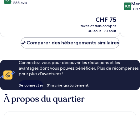
sur
Riga
1 285 avis
Riga
9.0
Mer
9,0
10,
Centrs
sur
1 007
Excellent,
10,
Le
CHF 75
1 285 avis
Merveill
nouveau
1 007 avi
taxes et frais compris
prix
30 août - 31 août
est
de
Comparer des hébergements similaires
CHF 75
Connectez-vous pour découvrir les réductions et les
avantages dont vous pouvez bénéficier. Plus de récompenses
pour plus d’aventures !
Se connecter
S’inscrire gratuitement
À propos du quartier