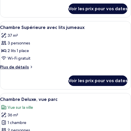
Chambre
détails
Voir les prix pour vos dates
sur
Standard
le
avec
type
Afficher
Une chambre d’hôtel avec un lit, un ca
lits
5
de
Chambre Supérieure avec lits jumeaux
toutes
jumeaux
chambre
37 m²
Chambre
les
Standard
3 personnes
photos
avec
pour
2 lits 1 place
lits
ce
jumeaux
Wi-Fi gratuit
type
Plus
Plus de détails
de
de
chambre :
détails
Voir les prix pour vos dates
sur
Chambre
le
Supérieure
type
Afficher
Une chambre d’hôtel moderne dotée d’un
avec
11
de
Chambre Deluxe, vue parc
toutes
chambre
lits
Vue sur la ville
Chambre
les
jumeaux
Supérieure
36 m²
photos
avec
pour
1 chambre
lits
ce
jumeaux
2 personnes