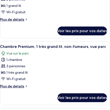
type
1 grand lit
de
Wi-Fi gratuit
chambre :
Plus
Plus de détails
Chambre
de
Deluxe,
détails
Voir les prix pour vos dates
vue
sur
le
parc
type
Afficher
Une chambre d’hôtel spacieuse, dotée d
7
de
Chambre Premium, 1 très grand lit, non-fumeurs, vue parc
toutes
chambre
Vue sur le parc
Chambre
les
Deluxe,
1 chambre
photos
vue
pour
3 personnes
parc
ce
1 très grand lit
type
Wi-Fi gratuit
de
Plus
Plus de détails
chambre :
de
Chambre
détails
Voir les prix pour vos dates
sur
Premium,
le
1
type
Une chambre d’hôtel moderne dotée d’u