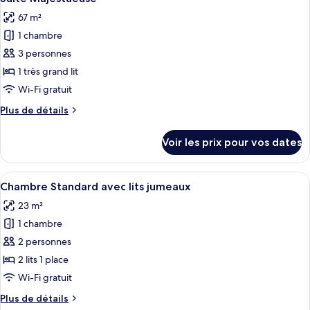
toutes
chambre
67 m²
Chambre
les
Double
1 chambre
photos
Junior
pour
3 personnes
ce
1 très grand lit
type
Wi-Fi gratuit
de
Plus
Plus de détails
chambre :
de
Suite
détails
Voir les prix pour vos dates
sur
Majestueuse
le
type
Afficher
Une chambre d’hôtel avec deux lits, u
4
de
Chambre Standard avec lits jumeaux
toutes
chambre
23 m²
Suite
les
Majestueuse
1 chambre
photos
pour
2 personnes
ce
2 lits 1 place
type
Wi-Fi gratuit
de
Plus
Plus de détails
chambre :
de