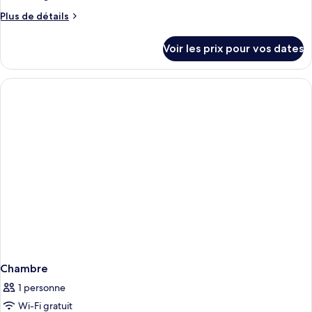
Plus
Plus de détails
de
détails
Voir les prix pour vos dates
sur
le
type
de
chambre
Chambre
Chambre
1 personne
Wi-Fi gratuit