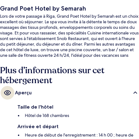
Grand Poet Hotel by Semarah
Lors de votre passage à Riga, Grand Poet Hotel by Semarah est un choix
excellent où séjourner. Le spa vous invite à la détente le temps de doux
massages des tissus profonds, enveloppements corporels ou soins du
visage. Et pour vous rassasier, des spécialités Cuisine internationale vous
sont servies à l'établissement Snob Restaurant, qui est ouvert à l'heure
du petit déjeuner, du déjeuner et du dîner. Parmi les autres avantages
de cet hôtel de luxe, on trouve une piscine couverte, un bar / salon et
une salle de fitness ouverte 24 h/24, l'idéal pour des vacances sans
soucis. Les autres voyageurs ne tarissent pas d'éloges en ce qui
concerne le personnel attentionné et la présentation générale.
Plus d’informations sur cet
hébergement
Aperçu
Taille de l'hôtel
Hôtel de 168 chambres
Arrivée et départ
Heure de début de l'enregistrement : 14 h 00 ; heure de