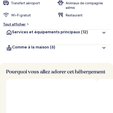
r
Transfert aéroport
Animaux de compagnie
g
admis
e
Wi-Fi gratuit
Restaurant
m
e
Tout afficher
n
t
Services et équipements principaux
(12)
s
l
Comme à la maison
(6)
e
s
m
i
Pourquoi vous allez adorer cet hébergement
e
u
x
n
o
t
é
s