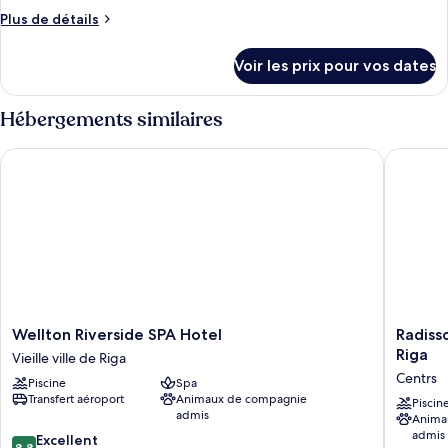
Plus
Plus de détails
de
détails
Voir les prix pour vos dates
sur
le
type
Hébergements similaires
de
chambre
Wellton Riverside SPA Hotel
Radisson
Chambre
Wellton
Radisso
Wellton Riverside SPA Hotel
Radiss
Riverside
Blu
Riga
Vieille ville de Riga
SPA
Latvija
Centrs
Piscine
Spa
Hotel
Confere
Transfert aéroport
Animaux de compagnie
Vieille
&
Piscin
admis
Anima
ville
Spa
admis
8.8
de
Excellent
Hotel,
8,8