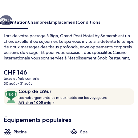
Hotel
by
cédent
Suivant
Semarah
93+
Présentation
Chambres
Emplacement
Conditions
Lors de votre passage à Riga, Grand Poet Hotel by Semarah est un
choix excellent où séjourner. Le spa vous invite à la détente le temps
de doux massages des tissus profonds, enveloppements corporels
ou soins du visage. Et pour vous rassasier, des spécialités Cuisine
internationale vous sont servies à l'établissement Snob Restaurant,
qui est ouvert à l'heure du petit déjeuner, du déjeuner et du dîner.
Parmi les autres avantages de cet hôtel de luxe, on trouve une
Le
CHF 146
piscine couverte, un bar / salon et une salle de fitness ouverte 24
prix
taxes et frais compris
h/24, l'idéal pour des vacances sans soucis. Les autres voyageurs ne
actuel
30 août - 31 août
tarissent pas d'éloges en ce qui concerne le personnel attentionné
Façade de l’hébergement
est
Avis
9,6
et la présentation générale.
Coup de cœur
de
voyageurs
L
sur
Les hébergements les mieux notés par les voyageurs
CHF 146.
e
Afficher 1 005 avis
10,
s
Coup
de
Équipements populaires
h
cœur
é
b
Piscine
Spa
e