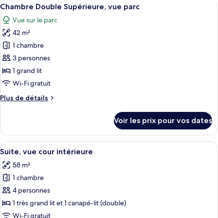
Afficher
très
5
de
Chambre Double Supérieure, vue parc
toutes
grand
chambre
Vue sur le parc
Chambre
les
lit,
Premium,
42 m²
photos
non-
1
pour
1 chambre
fumeurs,
très
ce
grand
vue
3 personnes
lit,
type
parc
1 grand lit
non-
de
Wi-Fi gratuit
fumeurs,
chambre :
vue
Plus
Plus de détails
Chambre
parc
de
Double
détails
Voir les prix pour vos dates
Supérieure,
sur
le
vue
type
Afficher
Suite, vue cour intérieure | Coin séjou
parc
6
de
Suite, vue cour intérieure
toutes
chambre
58 m²
Chambre
les
Double
1 chambre
photos
Supérieure,
pour
4 personnes
vue
ce
parc
1 très grand lit et 1 canapé-lit (double)
type
Wi-Fi gratuit