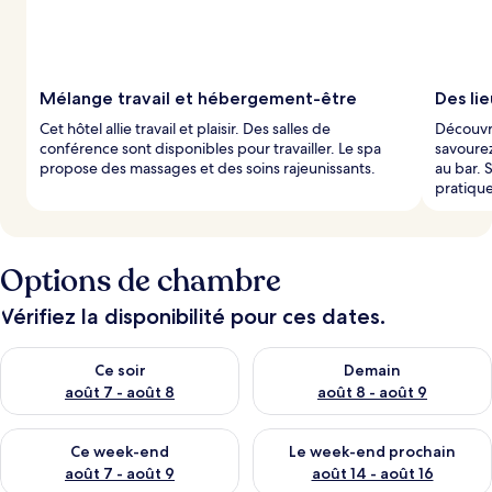
p
a
r
l
Mélange travail et hébergement-être
Des li
e
Cet hôtel allie travail et plaisir. Des salles de
Découvre
s
conférence sont disponibles pour travailler. Le spa
savourez
propose des massages et des soins rajeunissants.
au bar. 
v
pratique
o
y
a
g
Options de chambre
e
u
r
Vérifiez la disponibilité pour ces dates.
s
Vérifier la disponibilité pour ce soir août 7 - août 8
Vérifier la disponibilité pour 
Ce soir
Demain
août 7 - août 8
août 8 - août 9
Vérifier la disponibilité pour ce week-end août 7 - août 9
Vérifier la disponibilité pour 
Ce week-end
Le week-end prochain
août 7 - août 9
août 14 - août 16