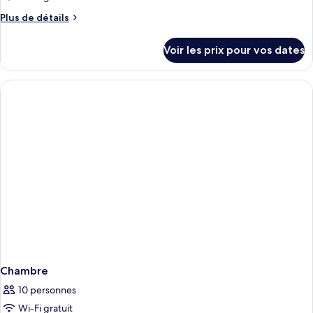
de
Plus
Plus de détails
chambre :
de
Suite,
détails
Voir les prix pour vos dates
sur
vue
le
cour
type
intérieure
de
chambre
Suite,
vue
cour
intérieure
Chambre
10 personnes
Wi-Fi gratuit