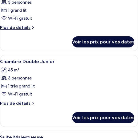
pour
3 personnes
ce
1 grand lit
type
Wi-Fi gratuit
de
Plus
Plus de détails
chambre :
de
Chambre
détails
Voir les prix pour vos dates
sur
Double
le
Supérieure
type
Afficher
Une pièce comprenant un fauteuil en ve
9
de
Chambre Double Junior
toutes
chambre
45 m²
Chambre
les
Double
3 personnes
photos
Supérieure
pour
1 très grand lit
ce
Wi-Fi gratuit
type
Plus
Plus de détails
de
de
chambre :
détails
Voir les prix pour vos dates
sur
Chambre
le
Double
type
Afficher
Une chambre spacieuse avec un grand li
Junior
8
de
Suite Majestueuse