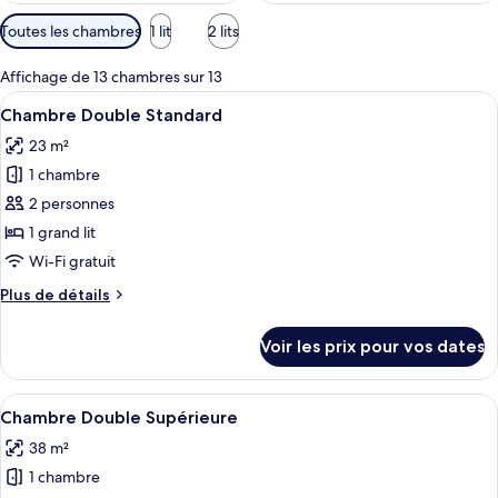
Filtres
Toutes les chambres
1 lit
2 lits
disponibles
pour
Affichage de 13 chambres sur 13
les
Afficher
Une chambre d’hôtel avec un grand lit
5
Chambre Double Standard
chambres
toutes
23 m²
les
1 chambre
photos
pour
2 personnes
ce
1 grand lit
type
Wi-Fi gratuit
de
Plus
Plus de détails
chambre :
de
Chambre
détails
Voir les prix pour vos dates
sur
Double
le
Standard
type
Afficher
Une chambre d’hôtel avec un grand lit
6
de
Chambre Double Supérieure
toutes
chambre
38 m²
Chambre
les
Double
1 chambre
photos
Standard