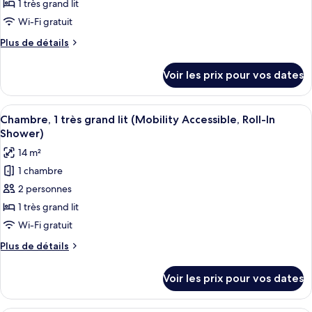
ce
lit
1 très grand lit
type
Wi-Fi gratuit
de
Plus
Plus de détails
chambre :
de
Chambre,
détails
Voir les prix pour vos dates
sur
1
le
très
type
Afficher
Une chambre à coucher moderne avec u
grand
8
de
Chambre, 1 très grand lit (Mobility Accessible, Roll-In
toutes
lit
chambre
Shower)
Chambre,
les
(High
14 m²
1
photos
Floor)
très
1 chambre
pour
grand
2 personnes
ce
lit
(High
type
1 très grand lit
Floor)
de
Wi-Fi gratuit
chambre :
Plus
Plus de détails
Chambre,
de
1
détails
Voir les prix pour vos dates
sur
très
le
grand
type