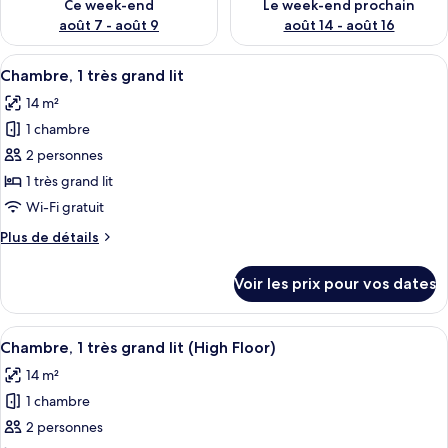
Ce week-end
Le week-end prochain
août 7 - août 9
août 14 - août 16
Afficher
Une chambre d’hôtel compacte comprena
11
Chambre, 1 très grand lit
toutes
14 m²
les
1 chambre
photos
pour
2 personnes
ce
1 très grand lit
type
Wi-Fi gratuit
de
Plus
Plus de détails
chambre :
de
Chambre,
détails
Voir les prix pour vos dates
sur
1
le
très
type
Afficher
Une chambre d’hôtel compacte comprena
grand
11
de
Chambre, 1 très grand lit (High Floor)
toutes
lit
chambre
14 m²
Chambre,
les
1
1 chambre
photos
très
pour
2 personnes
grand