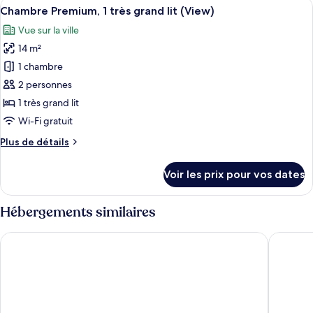
Afficher
Une chambre d’hôtel moderne équipée d
lit
11
de
Chambre Premium, 1 très grand lit (View)
toutes
chambre
(Mobility
Vue sur la ville
Chambre,
les
Accessible,
1
14 m²
photos
Roll-
très
pour
1 chambre
In
grand
ce
lit
2 personnes
Shower)
(Mobility
type
1 très grand lit
Accessible,
de
Wi-Fi gratuit
Roll-
chambre :
In
Plus
Plus de détails
Chambre
Shower)
de
Premium,
détails
Voir les prix pour vos dates
1
sur
le
très
type
Hébergements similaires
grand
de
lit
chambre
Courtyard by Marriott Paris Gare de Lyon
Hotel Via
Chambre
(View)
Premium,
1
très
grand
lit