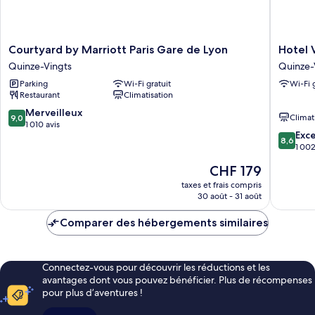
(View)
Courtyard
Hotel
Courtyard by Marriott Paris Gare de Lyon
Hotel 
by
Viator
Quinze-Vingts
Quinze-
Marriott
Paris
Parking
Wi-Fi gratuit
Wi-Fi 
Paris
-
Restaurant
Climatisation
Gare
Gare
de
de
9.0
Merveilleux
Climat
9,0
Lyon
Lyon
sur
1 010 avis
8.6
Exce
Quinze-
Quinze-
10,
8,6
sur
1 002
Vingts
Vingts
Merveilleux,
10,
1 010 avis
Le
CHF 179
Excellen
nouveau
1 002 av
taxes et frais compris
prix
30 août - 31 août
est
de
Comparer des hébergements similaires
CHF 179
Connectez-vous pour découvrir les réductions et les
avantages dont vous pouvez bénéficier. Plus de récompenses
pour plus d’aventures !