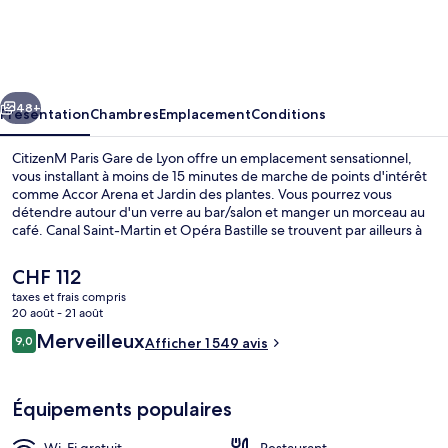
Paris
Gare
de
cédent
Suivant
Lyon
48+
Présentation
Chambres
Emplacement
Conditions
CitizenM Paris Gare de Lyon offre un emplacement sensationnel,
vous installant à moins de 15 minutes de marche de points d'intérêt
comme Accor Arena et Jardin des plantes. Vous pourrez vous
détendre autour d'un verre au bar/salon et manger un morceau au
café. Canal Saint-Martin et Opéra Bastille se trouvent par ailleurs à
moins de 15 minutes à pied. Les autres voyageurs ne tarissent pas
d'éloges en ce qui concerne le personnel attentionné et
Le
CHF 112
l'emplacement. Les transports publics se situent à une courte
prix
taxes et frais compris
distance à pied : Station de métro Quai de la Rapée est à 7 min et
actuel
20 août - 21 août
Station de métro Gare d'Austerlitz, à 9 min.
Terrasse/Patio
est
Avis
Merveilleux
9,0
Afficher 1 549 avis
de
9,0 sur 10
voyageurs
CHF 112.
Équipements populaires