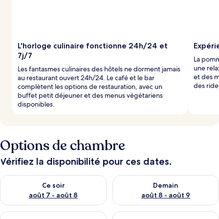
L'horloge culinaire fonctionne 24h/24 et
Expéri
7j/7
La pomm
une rela
Les fantasmes culinaires des hôtels ne dorment jamais
et des m
au restaurant ouvert 24h/24. Le café et le bar
des ride
complètent les options de restauration, avec un
buffet petit déjeuner et des menus végétariens
disponibles.
Options de chambre
Vérifiez la disponibilité pour ces dates.
Vérifier la disponibilité pour ce soir août 7 - août 8
Vérifier la disponibilité pour 
Ce soir
Demain
août 7 - août 8
août 8 - août 9
Vérifier la disponibilité pour ce week-end août 7 - août 9
Vérifier la disponibilité pour 