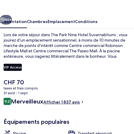
Nine
Hotel
cédent
Suivant
Suvarnabhumi
80+
Présentation
Chambres
Emplacement
Conditions
Lors de votre séjour dans The Park Nine Hotel Suvarnabhumi , vous
jouirez d'un emplacement sensationnel, à moins de 10 minutes de
marche de points d'intérêt comme Centre commercial Robinson
Lifestyle Mall et Centre commercial The Paseo Mall. À la piscine
extérieure, vous nagerez littéralement dans le bonheur. Vous
pourrez aussi vous faire plaisir à l'établissement Eat Drink Love, qui
vous accueille pour le petit déjeuner, le déjeuner et le dîner à grand
VIP Access
renfort de spécialités Cuisine fusion. Cet hôtel de luxe abrite en
outre 2 bars/lounges, une navette vers et depuis l'aéroport et une
Le
CHF 70
salle de fitness. La piscine rafraîchissante et la literie de qualité
Piscine extérieure, chaises longues
prix
remportent un franc succès auprès des autres voyageurs.
taxes et frais compris
actuel
31 août - 1 sept.
est
Avis
Merveilleux
9,2
Afficher 1 837 avis
de
9,2 sur 10
voyageurs
CHF 70.
Équipements populaires
Piscine
Transfert aéroport