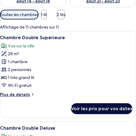
août 14 - août 16
août 21 - août 23
Filtres
Toutes les chambres
1 lit
2 lits
disponibles
pour
Affichage de 11 chambres sur 11
les
Afficher
Une chambre d’hôtel moderne dotée d’un
6
Chambre Double Supérieure
chambres
toutes
Vue sur la ville
les
28 m²
photos
pour
1 chambre
ce
2 personnes
type
1 très grand lit
de
Wi-Fi gratuit
chambre :
Plus
Plus de détails
Chambre
de
Double
détails
Voir les prix pour vos dates
Supérieure
sur
le
type
Afficher
Chambre Double Deluxe
6
de
Chambre Double Deluxe
toutes
chambre