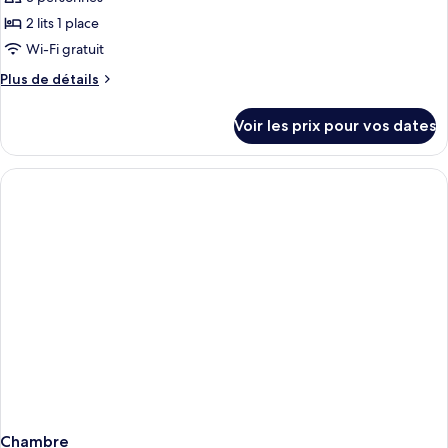
type
2 lits 1 place
de
Wi-Fi gratuit
chambre :
Plus
Plus de détails
Chambre
de
Deluxe
détails
Voir les prix pour vos dates
avec
sur
le
lits
type
jumeaux
de
chambre
Chambre
Deluxe
avec
lits
jumeaux
Chambre