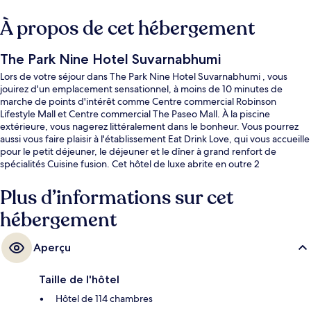
À propos de cet hébergement
The Park Nine Hotel Suvarnabhumi
Lors de votre séjour dans The Park Nine Hotel Suvarnabhumi , vous
jouirez d'un emplacement sensationnel, à moins de 10 minutes de
marche de points d'intérêt comme Centre commercial Robinson
Lifestyle Mall et Centre commercial The Paseo Mall. À la piscine
extérieure, vous nagerez littéralement dans le bonheur. Vous pourrez
aussi vous faire plaisir à l'établissement Eat Drink Love, qui vous accueille
pour le petit déjeuner, le déjeuner et le dîner à grand renfort de
spécialités Cuisine fusion. Cet hôtel de luxe abrite en outre 2
bars/lounges, une navette vers et depuis l'aéroport et une salle de
fitness. La piscine rafraîchissante et la literie de qualité remportent un
Plus d’informations sur cet
franc succès auprès des autres voyageurs.
hébergement
Aperçu
Taille de l'hôtel
Hôtel de 114 chambres