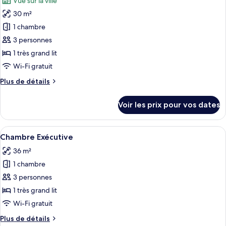
Vue sur la ville
Chambre
les
Double
30 m²
photos
Supérieure
pour
1 chambre
ce
3 personnes
type
1 très grand lit
de
Wi-Fi gratuit
chambre :
Plus
Plus de détails
Chambre
de
Double
détails
Voir les prix pour vos dates
Deluxe
sur
le
type
Afficher
Une chambre d’hôtel moderne, dotée d’u
7
de
Chambre Exécutive
toutes
chambre
36 m²
Chambre
les
Double
1 chambre
photos
Deluxe
pour
3 personnes
ce
1 très grand lit
type
Wi-Fi gratuit
de
Plus
Plus de détails
chambre :