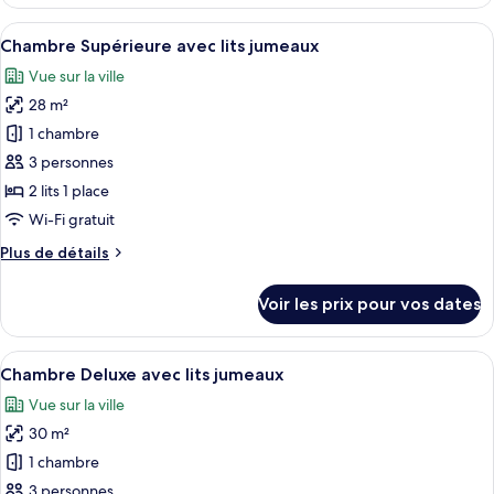
le
type
Afficher
Une chambre d’hôtel avec deux lits, un
6
de
Chambre Supérieure avec lits jumeaux
toutes
chambre
Vue sur la ville
2
les
Bedroom
28 m²
photos
Suite
pour
1 chambre
ce
3 personnes
type
2 lits 1 place
de
Wi-Fi gratuit
chambre :
Plus
Plus de détails
Chambre
de
Supérieure
détails
Voir les prix pour vos dates
avec
sur
le
lits
type
Afficher
Une chambre d’hôtel dotée d’un grand l
jumeaux
6
de
Chambre Deluxe avec lits jumeaux
toutes
chambre
Vue sur la ville
Chambre
les
Supérieure
30 m²
photos
avec
pour
1 chambre
lits
ce
jumeaux
3 personnes