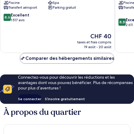
Bangkok,
Piscine
Spa
Airport
Piscin
Transfert aéroport
Parking gratuit
Transf
Suvarnabhumi
Hotel
Airport
(Free
8.6
Excellent
8,6
Srisa
Shuttle)
8.8
Exce
sur
1 517 avis
8,8
Chorakhe
Racha
sur
2 611
10,
Noi
Thewa
10,
Excellent,
Le
CHF 40
Excellen
1 517 avis
nouveau
2 611 avis
taxes et frais compris
prix
19 août - 20 août
est
de
Comparer des hébergements similaires
CHF 40
Connectez-vous pour découvrir les réductions et les
avantages dont vous pouvez bénéficier. Plus de récompenses
pour plus d’aventures !
Se connecter
S’inscrire gratuitement
À propos du quartier