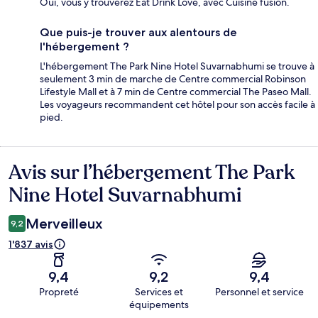
Oui, vous y trouverez Eat Drink Love, avec Cuisine fusion.
Que puis-je trouver aux alentours de
l'hébergement ?
L'hébergement The Park Nine Hotel Suvarnabhumi se trouve à
seulement 3 min de marche de Centre commercial Robinson
Lifestyle Mall et à 7 min de Centre commercial The Paseo Mall.
Les voyageurs recommandent cet hôtel pour son accès facile à
pied.
Avis sur l’hébergement The Park
Avis
Nine Hotel Suvarnabhumi
Merveilleux
9,2
1'837 avis
9,4
9,2
9,4
Propreté
Services et
Personnel et service
équipements