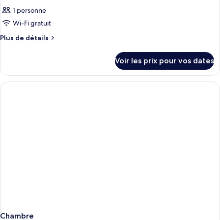
1 personne
Wi-Fi gratuit
Plus
Plus de détails
de
détails
Voir les prix pour vos dates
sur
le
type
de
chambre
Chambre
Chambre