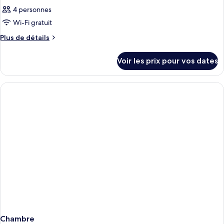
4 personnes
Wi-Fi gratuit
Plus
Plus de détails
de
détails
Voir les prix pour vos dates
sur
le
type
de
chambre
Chambre
Chambre