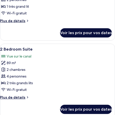
pour
ce
1 très grand lit
type
Wi-Fi gratuit
de
Plus
Plus de détails
chambre :
de
Suite,
détails
Voir les prix pour vos dates
sur
1
le
chambre
type
Afficher
Une chambre d’hôtel dotée d’un grand 
9
de
2 Bedroom Suite
toutes
chambre
Vue sur le canal
Suite,
les
1
89 m²
photos
chambre
pour
2 chambres
ce
4 personnes
type
2 très grands lits
de
Wi-Fi gratuit
chambre :
Plus
Plus de détails
2
de
Bedroom
détails
Voir les prix pour vos dates
Suite
sur