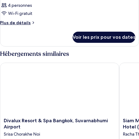
4 personnes
Wi-Fi gratuit
Plus
Plus de détails
de
détails
Voir les prix pour vos dates
sur
le
type
Hébergements similaires
de
chambre
Divalux Resort & Spa Bangkok, Suvarnabhumi Airport
Siam Man
Chambre
Divalux
Siam
Divalux Resort & Spa Bangkok, Suvarnabhumi
Siam M
Resort
Mandari
Airport
Hotel 
&
Bangko
Srisa Chorakhe Noi
Racha 
Spa
Suvarna