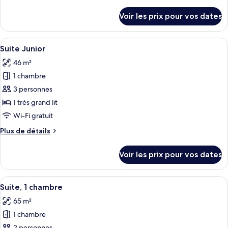
de
Chambre
détails
Voir les prix pour vos dates
sur
Exécutive
le
type
Afficher
Une chambre d’hôtel moderne dotée d’u
7
de
Suite Junior
toutes
chambre
46 m²
Chambre
les
Exécutive
1 chambre
photos
pour
3 personnes
ce
1 très grand lit
type
Wi-Fi gratuit
de
Plus
Plus de détails
chambre :
de
Suite
détails
Voir les prix pour vos dates
sur
Junior
le
type
Afficher
Une chambre d’hôtel avec un grand lit,
7
de
Suite, 1 chambre
toutes
chambre
65 m²
Suite
les
Junior
1 chambre
photos
2 personnes