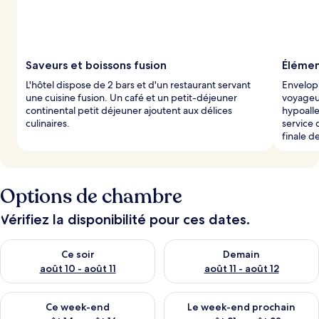
Saveurs et boissons fusion
Élémen
L'hôtel dispose de 2 bars et d'un restaurant servant
Envelopp
une cuisine fusion. Un café et un petit-déjeuner
voyageur
continental petit déjeuner ajoutent aux délices
hypoalle
culinaires.
service 
finale de
Options de chambre
Vérifiez la disponibilité pour ces dates.
Vérifier la disponibilité pour ce soir août 10 - août 11
Vérifier la disponibilité pour 
Ce soir
Demain
août 10 - août 11
août 11 - août 12
Vérifier la disponibilité pour ce week-end août 14 - août 16
Vérifier la disponibilité pour
Ce week-end
Le week-end prochain