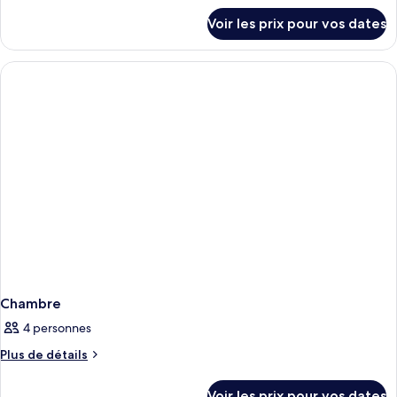
détails
Voir les prix pour vos dates
sur
le
type
de
chambre
Chambre
Chambre
4 personnes
Plus
Plus de détails
de
détails
Voir les prix pour vos dates