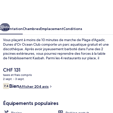
d'Or
Ocean
Club
cédent
Suivant
65+
Présentation
Chambres
Emplacement
Conditions
Vous plaçant à moins de 10 minutes de marche de Plage d'Agadir,
Dunes d'Or Ocean Club comporte un parc aquatique gratuit et une
discothèque. Après avoir joyeusement barboté dans l'une des 2
piscines extérieures, vous pourrez reprendre des forces à la table
de l'établissement Kasbah. Parmi les 4 restaurants sur place, il
propose des spécialités Cuisine marocaine et est ouvert pour le
déjeuner et le dîner. Cet hôtel de luxe abrite en outre 3
Le
CHF 131
bars/lounges, un club pour enfants (gratuit) et un bar en bord de
prix
taxes et frais compris
piscine. Les autres voyageurs ne disent que du bien en ce qui
actuel
2 sept. - 3 sept.
concerne le personnel attentionné.
2 piscines extérieures
est
Avis
Bien
7,4
Afficher 204 avis
de
7,4 sur 10
voyageurs
CHF 131.
Équipements populaires