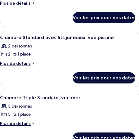
pour
Plus
Plus de détails
vue
piscine
de
ce
piscine
détails
type
Voir les prix pour vos dates
sur
de
le
chambre :
type
Afficher
Une chambre d’hôtel équipée d’un lit, 
6
de
Chambre
Chambre Standard avec lits jumeaux, vue piscine
toutes
chambre
Standard
2 personnes
Chambre
les
avec
Standard
2 lits 1 place
photos
lits
avec
pour
Plus
Plus de détails
lits
jumeaux,
de
ce
jumeaux,
vue
détails
vue
type
Voir les prix pour vos dates
sur
jardin
jardin
de
le
chambre :
type
Afficher
Une chambre d’hôtel équipée d’un lit, 
6
de
Chambre
Chambre Triple Standard, vue mer
toutes
chambre
Standard
3 personnes
Chambre
les
avec
Standard
3 lits 1 place
photos
lits
avec
pour
Plus
Plus de détails
lits
jumeaux,
de
ce
jumeaux,
vue
détails
vue
type
Voir les prix pour vos dates