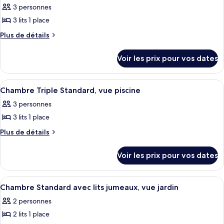
chambre
Standard
3 personnes
Chambre
les
Standard
3 lits 1 place
photos
pour
Plus
Plus de détails
de
ce
détails
type
Voir les prix pour vos dates
sur
de
le
chambre :
type
Afficher
Une chambre d’hôtel équipée d’un lit, 
6
de
Chambre
Chambre Triple Standard, vue piscine
toutes
chambre
Triple
3 personnes
Chambre
les
Standard,
Triple
3 lits 1 place
photos
vue
Standard,
pour
Plus
Plus de détails
vue
jardin
de
ce
jardin
détails
type
Voir les prix pour vos dates
sur
de
le
chambre :
type
Afficher
Une chambre d’hôtel équipée d’un lit, 
6
de
Chambre
Chambre Standard avec lits jumeaux, vue jardin
toutes
chambre
Triple
2 personnes
Chambre
les
Standard,
Triple
2 lits 1 place
photos
vue
Standard,