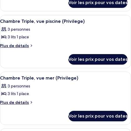
type
Voir les prix pour vos dates
sur
de
le
chambre :
type
Afficher
Une chambre d’hôtel équipée d’un lit, 
4
de
Chambre
Chambre Triple, vue piscine (Privilege)
toutes
chambre
Triple,
3 personnes
Chambre
les
vue
Triple,
3 lits 1 place
photos
jardin
vue
pour
Plus
Plus de détails
jardin
(Privilege)
de
ce
(Privilege)
détails
type
Voir les prix pour vos dates
sur
de
le
chambre :
type
Afficher
Une chambre d’hôtel équipée d’un lit, 
2
de
Chambre
Chambre Triple, vue mer (Privilege)
toutes
chambre
Triple,
3 personnes
Chambre
les
vue
Triple,
3 lits 1 place
photos
piscine
vue
pour
Plus
Plus de détails
piscine
(Privilege)
de
ce
(Privilege)
détails
type
Voir les prix pour vos dates
sur
de
le
chambre :
type
Une chambre d’hôtel équipée d’un lit, 