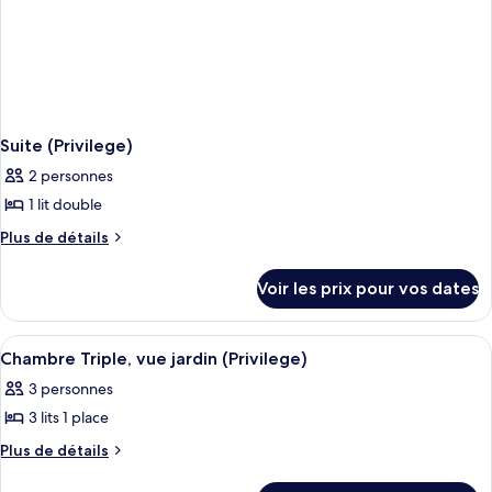
Suite (Privilege)
2 personnes
1 lit double
Plus
Plus de détails
de
détails
Voir les prix pour vos dates
sur
le
type
Afficher
Une chambre d’hôtel équipée d’un lit, 
4
de
Chambre Triple, vue jardin (Privilege)
toutes
chambre
3 personnes
Suite
les
(Privilege)
3 lits 1 place
photos
pour
Plus
Plus de détails
de
ce
détails