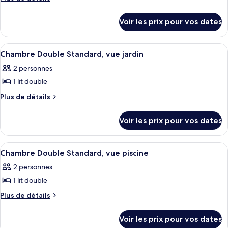
de
ce
détails
type
Voir les prix pour vos dates
sur
de
le
chambre :
type
Afficher
Une chambre d’hôtel équipée d’un lit, 
5
de
Chambre
Chambre Double Standard, vue jardin
toutes
chambre
Familiale
2 personnes
Chambre
les
Familiale
1 lit double
photos
pour
Plus
Plus de détails
de
ce
détails
type
Voir les prix pour vos dates
sur
de
le
chambre :
type
Afficher
Une chambre d’hôtel équipée d’un lit, 
5
de
Chambre
Chambre Double Standard, vue piscine
toutes
chambre
Double
2 personnes
Chambre
les
Standard,
Double
1 lit double
photos
vue
Standard,
pour
Plus
Plus de détails
vue
jardin
de
ce
jardin
détails
type
Voir les prix pour vos dates
sur