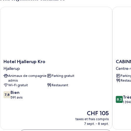
de
chambre
Hotel Hjallerup Kro
CABINN 
Chambre
Double
Économique
Hotel
CABINN
Hotel Hjallerup Kro
CABINN
Hjallerup
Aalborg
Hjallerup
Centre-v
Kro
Hotel
Animaux de compagnie
Parking gratuit
Parkin
Hjallerup
Centre-
admis
Restau
ville
Wi-Fi gratuit
Restaurant
d’Aalbo
7.8
Bien
7,8
8.2
Trè
sur
591 avis
8,2
sur
1 394
10,
10,
Bien,
Le
CHF 105
Très
591 avis
nouveau
bien,
taxes et frais compris
prix
1 394 avi
7 sept. - 8 sept.
est