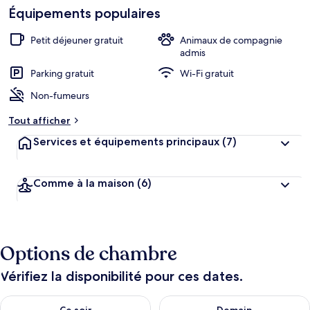
de
Équipements populaires
h
cœur
é
b
Petit déjeuner gratuit
Animaux de compagnie
e
admis
r
Parking gratuit
Wi-Fi gratuit
g
e
Non-fumeurs
m
e
Tout afficher
n
t
Services et équipements principaux
(7)
s
l
Comme à la maison
(6)
e
s
m
i
Options de chambre
e
u
x
Vérifiez la disponibilité pour ces dates.
n
Vérifier la disponibilité pour ce soir août 8 - août 9
Vérifier la disponibilité pour 