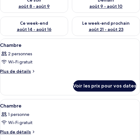
Ce soir
Demain
o
t
août 8 - août 9
août 9 - août 10
é
s
Vérifier la disponibilité pour ce week-end août 14 - août 16
Vérifier la disponibilité pour
Ce week-end
Le week-end prochain
p
août 14 - août 16
août 21 - août 23
a
r
Afficher
Une chambre à coucher avec un lit, un 
9
Chambre
toutes
l
2 personnes
les
e
Wi-Fi gratuit
s
photos
pour
Plus
Plus de détails
v
de
ce
o
détails
type
y
Voir les prix pour vos dates
sur
a
de
le
g
chambre :
type
Afficher
Une chambre avec un grand lit, une fen
e
5
de
Chambre
Chambre
u
toutes
chambre
r
1 personne
Chambre
les
s
Wi-Fi gratuit
photos
pour
Plus
Plus de détails
de
ce