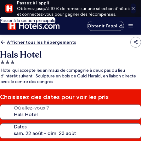
Passez à l’appli
Obtenez jusqu’à 10 % de remise sur une sélection d’hôtels
et connectez-vous pour gagner des récompenses.
Passer à la section principale
Obtenir l’appli
Afficher tous les hébergements
Hals Hotel
Hébergement
3.0 étoiles
Hôtel qui accepte les animaux de compagnie à deux pas du lieu
d'intérêt suivant : Sculpture en bois de Guld Harald, en liaison directe
avec le centre des congrès
Choisissez des dates pour voir les prix
Où allez-vous ?
Dates