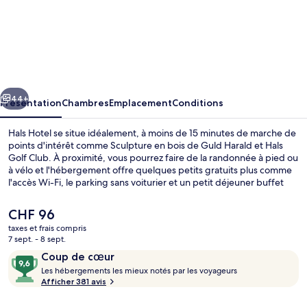
l’hébergement
Hals
Hotel
cédent
Suivant
44+
Présentation
Chambres
Emplacement
Conditions
Hals Hotel se situe idéalement, à moins de 15 minutes de marche de
points d'intérêt comme Sculpture en bois de Guld Harald et Hals
Golf Club. À proximité, vous pourrez faire de la randonnée à pied ou
à vélo et l'hébergement offre quelques petits gratuits plus comme
l'accès Wi-Fi, le parking sans voiturier et un petit déjeuner buffet
proposé tous les jours, entre 08 h 00 et 09 h 30. Parmi les autres
petits avantages de cet hébergement figurent une terrasse et un
Le
CHF 96
jardin.
prix
taxes et frais compris
actuel
7 sept. - 8 sept.
Petit déjeuner buffet compris tous les 
est
Avis
9,6
Coup de cœur
de
voyageurs
L
sur
Les hébergements les mieux notés par les voyageurs
CHF 96.
e
Afficher 381 avis
10,
s
Coup