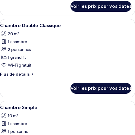
détails
type
Voir les prix pour vos dates
sur
de
le
chambre :
type
Afficher
Une chambre à coucher avec un lit, une
9
de
Chambre
Chambre Double Classique
toutes
chambre
20 m²
Chambre
les
1 chambre
photos
pour
2 personnes
ce
1 grand lit
type
Wi-Fi gratuit
de
Plus
Plus de détails
chambre :
de
Chambre
détails
Voir les prix pour vos dates
sur
Double
le
Classique
type
Afficher
Une chambre à coucher avec un lit, un
5
de
Chambre Simple
toutes
chambre
10 m²
Chambre
les
Double
1 chambre
photos
Classique
pour
1 personne