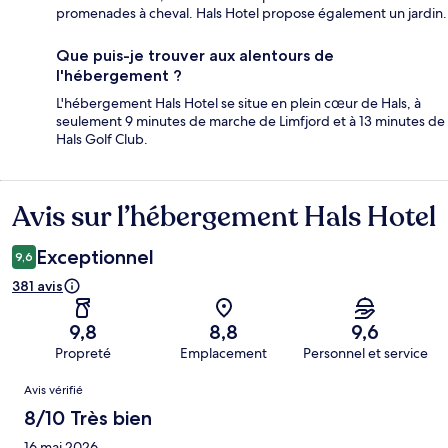
promenades à cheval. Hals Hotel propose également un jardin.
Que puis-je trouver aux alentours de
l'hébergement ?
L'hébergement Hals Hotel se situe en plein cœur de Hals, à
seulement 9 minutes de marche de Limfjord et à 13 minutes de
Hals Golf Club.
Avis sur l’hébergement Hals Hotel
Avis
Exceptionnel
9,6
381 avis
9,8
8,8
9,6
Propreté
Emplacement
Personnel et service
Avis
Avis vérifié
8/10 Très bien
16 mai 2026