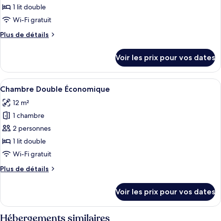
ce
1 lit double
type
Wi-Fi gratuit
de
Plus
Plus de détails
chambre :
de
Chambre
détails
Voir les prix pour vos dates
sur
Simple
le
type
Afficher
Une chambre à coucher comprenant un l
1
de
Chambre Double Économique
toutes
chambre
12 m²
Chambre
les
Simple
1 chambre
photos
pour
2 personnes
ce
1 lit double
type
Wi-Fi gratuit
de
Plus
Plus de détails
chambre :
de
Chambre
détails
Voir les prix pour vos dates
sur
Double
le
Économique
type
Hébergements similaires