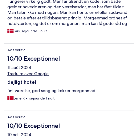
Fungerer virkelig godt. Man får tilsendt en kode, som både
gælder hoveddøren og den værelsesdør, man har fået tildelt.
Man taler ikke med nogen. Man kan hente en øl eller sodavand
og betale efter et tillidsbaseret princip. Morgenmad ordnes af
hotelværten, og det er om morgenen, man kan få gode råd og
få lov til at betale
Lars, séjour de 1 nuit
Avis vérifié
10/10 Exceptionnel
11 août 2024
Traduire avec Google
dejligt hotel
fint værelse, god seng og lækker morgenmad
Lene Rix, séjour de 1 nuit
Avis vérifié
10/10 Exceptionnel
10 oct. 2024