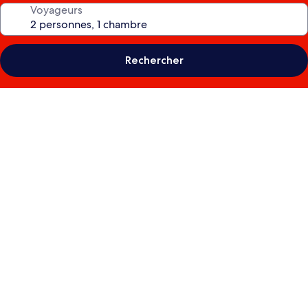
Voyageurs
Rechercher
Galerie
photos
de