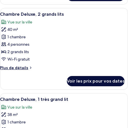
le
type
Afficher
Une chambre d’hôtel avec un lit, un bu
5
de
Chambre Deluxe, 2 grands lits
toutes
chambre
Vue sur la ville
Chambre
les
Supérieure
40 m²
photos
pour
1 chambre
ce
4 personnes
type
2 grands lits
de
Wi-Fi gratuit
chambre :
Plus
Plus de détails
Chambre
de
Deluxe,
détails
Voir les prix pour vos dates
2
sur
le
grands
type
Afficher
Une chambre d’hôtel avec un lit, un bu
lits
5
de
Chambre Deluxe, 1 très grand lit
toutes
chambre
Vue sur la ville
Chambre
les
Deluxe,
38 m²
photos
2
pour
1 chambre
grands