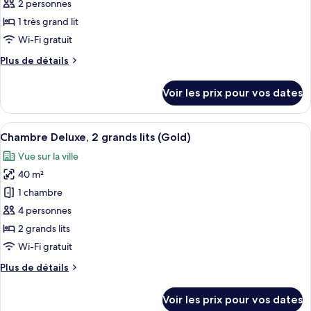
ce
lits
2 personnes
type
1 très grand lit
de
Wi-Fi gratuit
chambre :
Plus
Plus de détails
Chambre
de
Deluxe,
détails
Voir les prix pour vos dates
1
sur
le
très
type
Afficher
Une chambre d’hôtel avec un lit, un bu
grand
5
de
Chambre Deluxe, 2 grands lits (Gold)
toutes
lit
chambre
Vue sur la ville
Chambre
les
Deluxe,
40 m²
photos
1
pour
1 chambre
très
ce
grand
4 personnes
lit
type
2 grands lits
de
Wi-Fi gratuit
chambre :
Plus
Plus de détails
Chambre
de
Deluxe,
détails
Voir les prix pour vos dates
2
sur