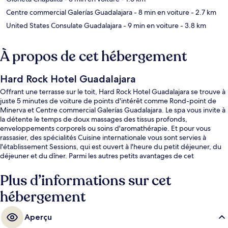
Centre commercial Galerías Guadalajara
- 8 min en voiture
- 2.7 km
United States Consulate Guadalajara
- 9 min en voiture
- 3.8 km
À propos de cet hébergement
Hard Rock Hotel Guadalajara
Offrant une terrasse sur le toit, Hard Rock Hotel Guadalajara se trouve à
juste 5 minutes de voiture de points d'intérêt comme Rond-point de
Minerva et Centre commercial Galerías Guadalajara. Le spa vous invite à
la détente le temps de doux massages des tissus profonds,
enveloppements corporels ou soins d'aromathérapie. Et pour vous
rassasier, des spécialités Cuisine internationale vous sont servies à
l'établissement Sessions, qui est ouvert à l'heure du petit déjeuner, du
déjeuner et du dîner. Parmi les autres petits avantages de cet
hébergement figurent 2 bars/lounges, une piscine extérieure et un bar
en bord de piscine. Les autres voyageurs ne disent que du bien en ce
Plus d’informations sur cet
qui concerne le personnel attentionné.
hébergement
Aperçu