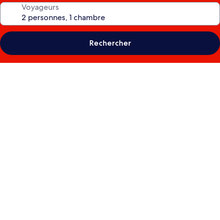
Voyageurs
Rechercher
Galerie
photos
de