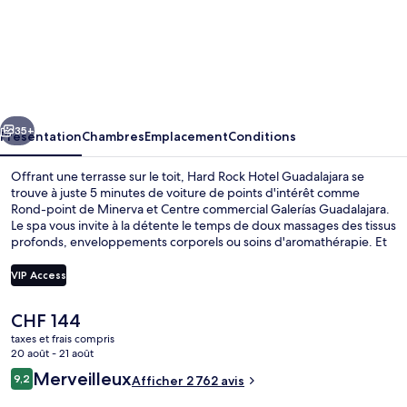
l’hébergement
Hard
Rock
Hotel
Guadalajara
cédent
Suivant
35+
Présentation
Chambres
Emplacement
Conditions
Offrant une terrasse sur le toit, Hard Rock Hotel Guadalajara se
trouve à juste 5 minutes de voiture de points d'intérêt comme
Rond-point de Minerva et Centre commercial Galerías Guadalajara.
Le spa vous invite à la détente le temps de doux massages des tissus
profonds, enveloppements corporels ou soins d'aromathérapie. Et
pour vous rassasier, des spécialités Cuisine internationale vous sont
servies à l'établissement Sessions, qui est ouvert à l'heure du petit
VIP Access
déjeuner, du déjeuner et du dîner. Parmi les autres petits avantages
de cet hébergement figurent 2 bars/lounges, une piscine
Le
CHF 144
extérieure et un bar en bord de piscine. Les autres voyageurs ne
Terrasse sur le toit
prix
disent que du bien en ce qui concerne le personnel attentionné.
taxes et frais compris
actuel
20 août - 21 août
est
Avis
Merveilleux
9,2
Afficher 2 762 avis
de
9,2 sur 10
voyageurs
CHF 144.