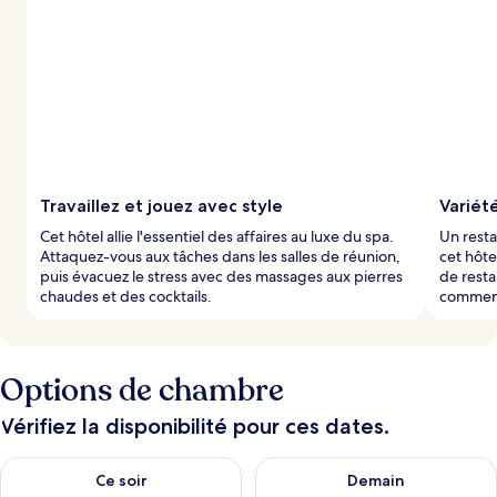
Travaillez et jouez avec style
Variété
Cet hôtel allie l'essentiel des affaires au luxe du spa.
Un resta
Attaquez-vous aux tâches dans les salles de réunion,
cet hôte
puis évacuez le stress avec des massages aux pierres
de resta
chaudes et des cocktails.
commenc
Options de chambre
Vérifiez la disponibilité pour ces dates.
Vérifier la disponibilité pour ce soir août 8 - août 9
Vérifier la disponibilité pour 
Ce soir
Demain