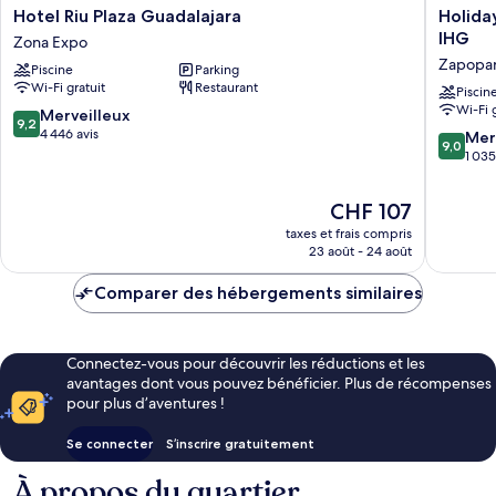
Hotel
Holiday
Hotel Riu Plaza Guadalajara
Holida
Riu
Inn
IHG
Zona Expo
Plaza
Guadala
Zapopa
Piscine
Parking
Guadalajara
Patria
Wi-Fi gratuit
Restaurant
Zona
Univers
Piscin
Wi-Fi 
Expo
by
9.2
Merveilleux
9,2
IHG
sur
4 446 avis
9.0
Mer
9,0
Zapopa
10,
sur
1 035
Merveilleux,
10,
4 446 avis
Merveill
Le
CHF 107
1 035 avi
nouveau
taxes et frais compris
prix
23 août - 24 août
est
de
Comparer des hébergements similaires
CHF 107
Connectez-vous pour découvrir les réductions et les
avantages dont vous pouvez bénéficier. Plus de récompenses
pour plus d’aventures !
Se connecter
S’inscrire gratuitement
À propos du quartier