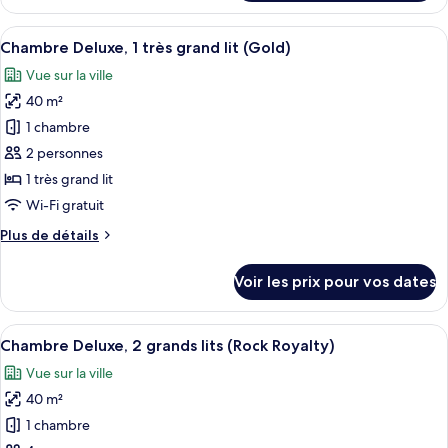
le
grands
type
Afficher
Une chambre d’hôtel avec un lit, un bu
lits
4
de
Chambre Deluxe, 1 très grand lit (Gold)
toutes
(Gold)
chambre
Vue sur la ville
Chambre
les
Deluxe,
40 m²
photos
2
pour
1 chambre
grands
ce
lits
2 personnes
(Gold)
type
1 très grand lit
de
Wi-Fi gratuit
chambre :
Plus
Plus de détails
Chambre
de
Deluxe,
détails
Voir les prix pour vos dates
1
sur
le
très
type
Afficher
Une chambre d’hôtel avec un lit, un bu
grand
7
de
Chambre Deluxe, 2 grands lits (Rock Royalty)
toutes
lit
chambre
Vue sur la ville
Chambre
les
(Gold)
Deluxe,
40 m²
photos
1
pour
1 chambre
très