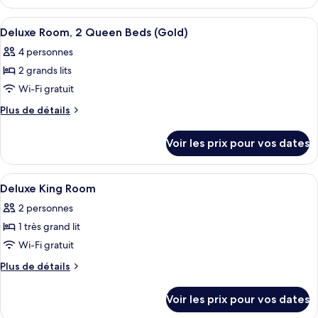
le
très
type
Afficher
Une salle de bain moderne avec une do
grand
3
de
Deluxe Room, 2 Queen Beds (Gold)
toutes
lit
chambre
4 personnes
Chambre
les
(Rock
Deluxe,
2 grands lits
photos
Royalty)
1
pour
Wi-Fi gratuit
très
ce
grand
Plus
Plus de détails
lit
type
de
(Rock
détails
de
Voir les prix pour vos dates
Royalty)
sur
chambre :
le
Deluxe
type
Afficher
Une chambre d’hôtel équipée d’une coif
3
Room,
de
Deluxe King Room
toutes
chambre
2
2 personnes
Deluxe
les
Queen
Room,
1 très grand lit
photos
Beds
2
pour
Wi-Fi gratuit
Queen
(Gold)
ce
Beds
Plus
Plus de détails
(Gold)
type
de
détails
de
Voir les prix pour vos dates
sur
chambre :
le