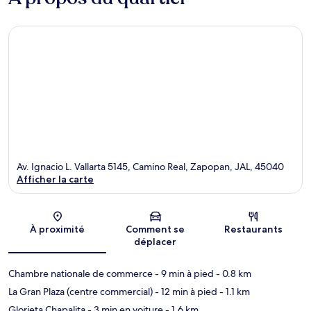
Av. Ignacio L. Vallarta 5145, Camino Real, Zapopan, JAL, 45040
Afficher la carte
Carte
À proximité
Comment se
Restaurants
déplacer
Chambre nationale de commerce
- 9 min à pied
- 0.8 km
La Gran Plaza (centre commercial)
- 12 min à pied
- 1.1 km
Glorieta Chapalita
- 3 min en voiture
- 1.6 km