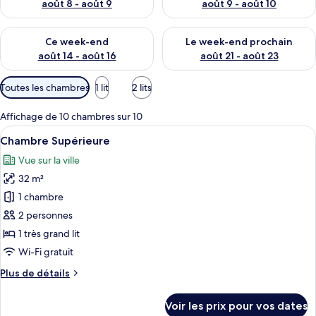
août 8 - août 9
août 9 - août 10
Vérifier la disponibilité pour ce week-end août 14 - août 16
Vérifier la disponibilité pour
Ce week-end
Le week-end prochain
août 14 - août 16
août 21 - août 23
Filtres
Toutes les chambres
1 lit
2 lits
disponibles
pour
Affichage de 10 chambres sur 10
les
Afficher
Une chambre d’hôtel comprenant un lit,
4
Chambre Supérieure
chambres
toutes
Vue sur la ville
les
32 m²
photos
pour
1 chambre
ce
2 personnes
type
1 très grand lit
de
Wi-Fi gratuit
chambre :
Plus
Plus de détails
Chambre
de
Supérieure
détails
Voir les prix pour vos dates
sur