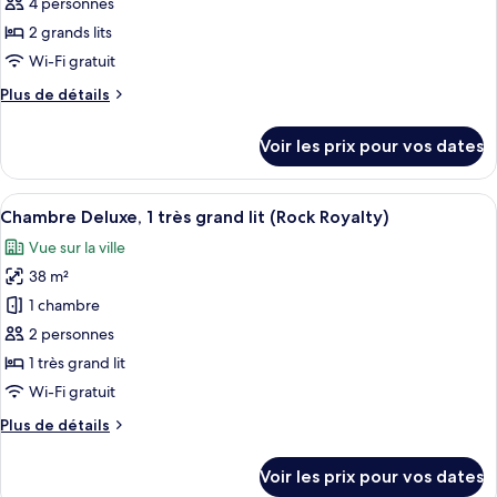
ce
grand
4 personnes
lit
type
2 grands lits
(Gold)
de
Wi-Fi gratuit
chambre :
Plus
Plus de détails
Chambre
de
Deluxe,
détails
Voir les prix pour vos dates
2
sur
le
grands
type
Afficher
Une chambre d’hôtel avec un lit, un bu
lits
6
de
Chambre Deluxe, 1 très grand lit (Rock Royalty)
toutes
(Rock
chambre
Vue sur la ville
Chambre
les
Royalty)
Deluxe,
38 m²
photos
2
pour
1 chambre
grands
ce
lits
2 personnes
(Rock
type
1 très grand lit
Royalty)
de
Wi-Fi gratuit
chambre :
Plus
Plus de détails
Chambre
de
Deluxe,
détails
Voir les prix pour vos dates
1
sur