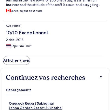
terminal in the new town for 250 Bhat a day. It's a family run
business and the attitude of the staff is casual and easygoing.
Lance, séjour de 2 nuits
Avis vérifié
10/10 Exceptionnel
2 déc. 2018
Séjour de 1 nuit
Afficher 7 avis
Continuez vos recherches
Hébergements
L
Onesook Resort Sukhothai
i
L
Lanna Garden Resort Sukhothai