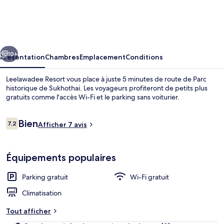
Resort
cédent
Suivant
10+
Présentation
Chambres
Emplacement
Conditions
Leelawadee Resort vous place à juste 5 minutes de route de Parc
historique de Sukhothai. Les voyageurs profiteront de petits plus
gratuits comme l'accès Wi-Fi et le parking sans voiturier.
Avis
Bien
7,2
Afficher 7 avis
7,2 sur 10
voyageurs
Équipements populaires
Enceinte de l’hébergement
Parking gratuit
Wi-Fi gratuit
Climatisation
Tout afficher