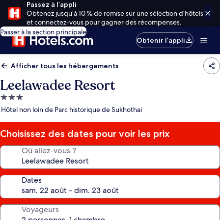
Passez à l’appli
Obtenez jusqu’à 10 % de remise sur une sélection d’hôtels
et connectez-vous pour gagner des récompenses.
Passer à la section principale
Obtenir l’appli
Afficher tous les hébergements
Leelawadee Resort
Hébergement
3.0 étoiles
Hôtel non loin de Parc historique de Sukhothai
Choisissez des dates pour voir les prix
Où allez-vous ?
Dates
Voyageurs