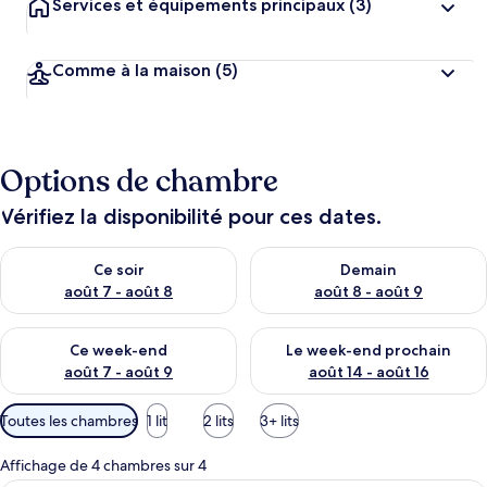
Services et équipements principaux
(3)
Comme à la maison
(5)
Options de chambre
Vérifiez la disponibilité pour ces dates.
Vérifier la disponibilité pour ce soir août 7 - août 8
Vérifier la disponibilité pour 
Ce soir
Demain
août 7 - août 8
août 8 - août 9
Vérifier la disponibilité pour ce week-end août 7 - août 9
Vérifier la disponibilité pour 
Ce week-end
Le week-end prochain
août 7 - août 9
août 14 - août 16
Filtres
Toutes les chambres
1 lit
2 lits
3+ lits
disponibles
pour
Affichage de 4 chambres sur 4
les