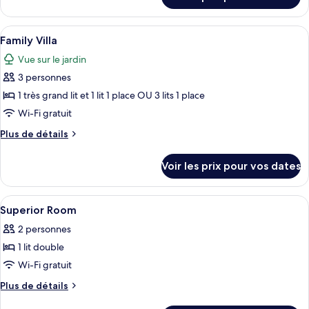
sur
Double
le
Bed
type
Afficher
Une chambre d’hôtel avec deux lits, cha
Villa
2
de
Family Villa
toutes
chambre
Vue sur le jardin
Double
les
Bed
3 personnes
photos
Villa
pour
1 très grand lit et 1 lit 1 place OU 3 lits 1 place
ce
Wi-Fi gratuit
type
Plus
Plus de détails
de
de
chambre :
détails
Voir les prix pour vos dates
sur
Family
le
Villa
type
Afficher
Wi-Fi gratuit
4
de
Superior Room
toutes
chambre
2 personnes
Family
les
Villa
1 lit double
photos
pour
Wi-Fi gratuit
ce
Plus
Plus de détails
type
de