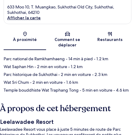
633 Moo 10, T. Muangkao, Sukhothai Old City, Sukhothai,
Sukhothai, 64210
Afficher la carte
Carte
À proximité
Comment se
Restaurants
déplacer
Parc national de Ramkhamhaeng
- 14 min à pied
- 1.2 km
Wat Saphan Hin
- 2 min en voiture
- 1.2 km
Parc historique de Sukhothai
- 2 min en voiture
- 2.3 km
Wat Sri Chum
- 2 min en voiture
- 1.6 km
Temple bouddhiste Wat Traphang Tong
- 5 min en voiture
- 4.6 km
À propos de cet hébergement
Leelawadee Resort
Leelawadee Resort vous place à juste 5 minutes de route de Parc
historique de Sukhothai. Les voyageurs profiteront de petits plus