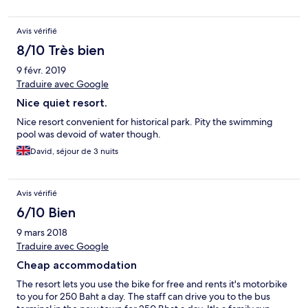
fahren. Wir waren deshalb immer im Restaurant, das 100 m
entfernt ist essen. Das Essen dort hat mir gut geschmeckt, die
Avis vérifié
Atmosphäre war sehr familiär. Da es das Hotel mit den
wenigsten Sternen auf unserer Reise war, kann ich nicht
8/10 Très bien
beurteilen, wir andere 2 Sterne Hotels ausgestattet sind.
9 févr. 2019
Insgesamt hat mir die einfache aber sehr nette Anlage sehr gut
gefallen. Die Umgebung fand ich sehr schön. Bin morgens die
Traduire avec Google
Strasse entlang gelaufen und habe mir den Sonnenaufgang
Nice quiet resort.
angesehen. Finde das lohnt sich. Auch der ein paar hundert
Meter entfernte Tempel auf dem Berg ist sehr schön.
Nice resort convenient for historical park. Pity the swimming
pool was devoid of water though.
David, séjour de 3 nuits
Avis vérifié
6/10 Bien
9 mars 2018
Traduire avec Google
Cheap accommodation
The resort lets you use the bike for free and rents it's motorbike
to you for 250 Baht a day. The staff can drive you to the bus