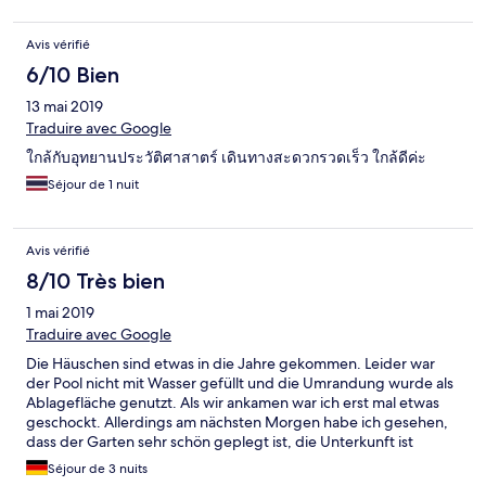
Avis vérifié
6/10 Bien
13 mai 2019
Traduire avec Google
ใกล้กับอุทยานประวัติศาสาตร์ เดินทางสะดวกรวดเร็ว ใกล้ดีค่ะ
Séjour de 1 nuit
Avis vérifié
8/10 Très bien
1 mai 2019
Traduire avec Google
Die Häuschen sind etwas in die Jahre gekommen. Leider war
der Pool nicht mit Wasser gefüllt und die Umrandung wurde als
Ablagefläche genutzt. Als wir ankamen war ich erst mal etwas
geschockt. Allerdings am nächsten Morgen habe ich gesehen,
dass der Garten sehr schön geplegt ist, die Unterkunft ist
einfach aber insgesamt sauber und vor allem war es auch sehr
Séjour de 3 nuits
ruhig. Man muss mit dem Tuktuk 10 Minuten von der Old City