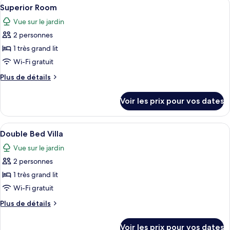
Afficher
Un lit bien fait, avec du linge de lit b
1
Superior Room
chambres
toutes
Vue sur le jardin
les
2 personnes
photos
pour
1 très grand lit
ce
Wi-Fi gratuit
type
Plus
Plus de détails
de
de
chambre :
détails
Voir les prix pour vos dates
sur
Superior
le
Room
type
Afficher
Une chambre à coucher avec un lit, de
1
de
Double Bed Villa
toutes
chambre
Vue sur le jardin
Superior
les
Room
2 personnes
photos
pour
1 très grand lit
ce
Wi-Fi gratuit
type
Plus
Plus de détails
de
de
chambre :
détails
Voir les prix pour vos dates