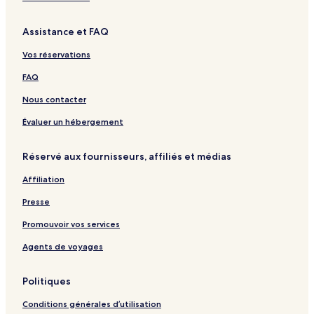
s
A
l
t
h
o
a
s
t
l
q
o
P
o
u
i
o
h
u
Assistance et FAQ
r
l
m
s
r
a
e
t
u
e
e
t
i
H
Vos réservations
s
R
o
e
t
FAQ
s
e
o
l
Nous contacter
r
t
Évaluer un hébergement
Réservé aux fournisseurs, affiliés et médias
Affiliation
Presse
Promouvoir vos services
Agents de voyages
Politiques
Conditions générales d’utilisation