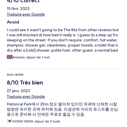
4/10 Correct
15 févr. 2023
Traduire avec Google
Avoid
I could see it wasn't going to be The Ritz from other reviews but
I was still shocked at how bad it really is. I guess its a step up fro
sleeping on the street. If you don't require: comfort, hot water,
shampoo, shower gel, cleanliness, proper towels, a toilet that is
dry after a (cold) shower, polite host, other guest, a normal bed
and pillow then this might just suit you. The only positive it has is
Andrew, séjour de 1 nuit
that the nearby 'Food and drink' restaurant is fairly good. Do
your self a favour and avoid this Sh*# hole
Avis vérifié
8/10 Très bien
27 janv. 2023
Traduire avec Google
Historical Park에서 2Km 정도 떨어져 있지만 외곽에 산재한 사찰
탐방엔 유리한 곳에 위치해 있음. 리셉션에 커피와 토스트를 손님
용으로 준비해 놔 언제든 무료로 즐길 수 있음.
HONG YANG, séjour de 3 nuits