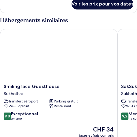
détails
de
Voir les prix pour vos dates
sur
chambre :
le
Superior
type
Hébergements similaires
Room
de
chambre
Smilingface Guesthouse
SakSukSm
Superior
Room
Smilingface
SakSukS
Smilingface Guesthouse
SakSuk
Guesthouse
Resort
Sukhothai
Sukhoth
Sukhothai
Sukhoth
Transfert aéroport
Parking gratuit
Transf
Wi-Fi gratuit
Restaurant
Wi-Fi 
9.8
9.2
Exceptionnel
Mer
9,8
9,2
sur
sur
32 avis
13 av
10,
10,
Le
CHF 34
Exceptionnel,
Merveill
nouveau
32 avis
13 avis
taxes et frais compris