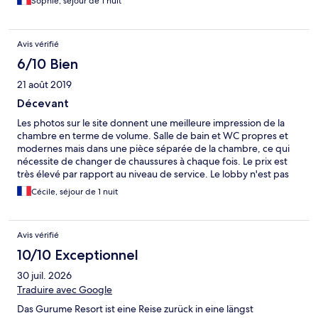
Sophie, séjour de 1 nuit
English, was extremely nice and helpful, and we managed to
communicate without difficulties.
Avis vérifié
6/10 Bien
21 août 2019
Décevant
Les photos sur le site donnent une meilleure impression de la
chambre en terme de volume. Salle de bain et WC propres et
modernes mais dans une pièce séparée de la chambre, ce qui
nécessite de changer de chaussures à chaque fois. Le prix est
très élevé par rapport au niveau de service. Le lobby n'est pas
facilement trouvable. Les personnes présentes parlent un
Cécile, séjour de 1 nuit
anglais très limité. Le petit déjeuner est coréen et de qualité
moyenne. Une expérience assez décevante alors que les photos
vendaient du rêve !
Avis vérifié
10/10 Exceptionnel
30 juil. 2026
Traduire avec Google
Das Gurume Resort ist eine Reise zurück in eine längst