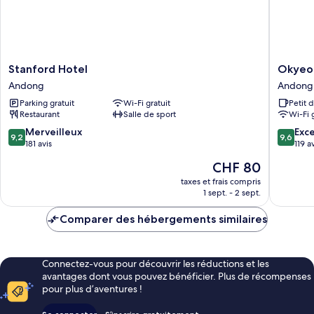
Stanford
Okyeon
Stanford Hotel
Okyeon
Hotel
pavilion
Andong
Andong
Andong
Andong
Parking gratuit
Wi-Fi gratuit
Petit 
Restaurant
Salle de sport
Wi-Fi 
9.2
9.6
Merveilleux
Exc
9,2
9,6
sur
sur
181 avis
119 a
10,
10,
Le
CHF 80
Merveilleux,
Exceptio
nouveau
181 avis
119 avis
taxes et frais compris
prix
1 sept. - 2 sept.
est
de
Comparer des hébergements similaires
CHF 80
Connectez-vous pour découvrir les réductions et les
avantages dont vous pouvez bénéficier. Plus de récompenses
pour plus d’aventures !