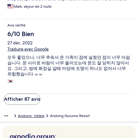
.8:30 the man who showed us to our location was mean and
Mark, séjour de 2 nuits
impatient to deal with. This place should not be on Expedia as a
lodging destination as it is only suited if you want to replicate
your worst camping experience. That they call this a resort is an
Avis vérifié
abomination. Stay anywhere else
6/10 Bien
27 déc. 2022
Traduire avec Google
모두 좋았으나, 너무 추워서 온 가족이 잠에 설쳤던 점이 너무 아쉽
습니다. 문 사이로 바람이 너무 들어오는데 문도 잘 닫히지 않아서
요. 그리고, 밤에 화장실 갈때 마당에 조명이 하나도 없어서 너무
위험했습니다 ㅠㅠ
Afficher 87 avis
Andong : hôtels
Andong Gurume Resort