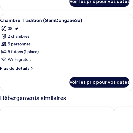
Voir les prix pour vos dates
sur
Tradition
le
(PalHoiDangJaeSa)
type
Afficher
Une pièce avec un banc bas en bois, un
4
de
Chambre Tradition (GamDongJaeSa)
toutes
chambre
38 m²
Chambre
les
Tradition
2 chambres
photos
(PalHoiDangJaeSa)
pour
5 personnes
ce
5 futons (1 place)
type
Wi-Fi gratuit
de
Plus
Plus de détails
chambre :
de
Chambre
détails
Voir les prix pour vos dates
sur
Tradition
le
(GamDongJaeSa)
type
Hébergements similaires
de
chambre
Stanford Hotel
Okyeon p
Chambre
Tradition
(GamDongJaeSa)