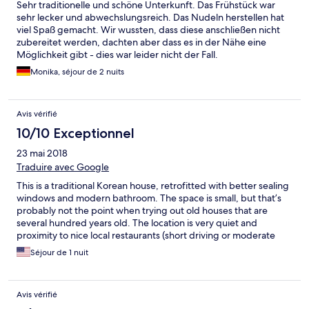
Sehr traditionelle und schöne Unterkunft. Das Frühstück war
sehr lecker und abwechslungsreich. Das Nudeln herstellen hat
viel Spaß gemacht. Wir wussten, dass diese anschließen nicht
zubereitet werden, dachten aber dass es in der Nähe eine
Möglichkeit gibt - dies war leider nicht der Fall.
Monika, séjour de 2 nuits
Avis vérifié
10/10 Exceptionnel
23 mai 2018
Traduire avec Google
This is a traditional Korean house, retrofitted with better sealing
windows and modern bathroom. The space is small, but that’s
probably not the point when trying out old houses that are
several hundred years old. The location is very quiet and
proximity to nice local restaurants (short driving or moderate
walking required) was a huge plus.
Séjour de 1 nuit
Avis vérifié