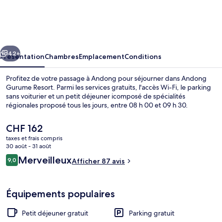
Gurume
Resort
cédent
Suivant
42+
Présentation
Chambres
Emplacement
Conditions
Profitez de votre passage à Andong pour séjourner dans Andong
Gurume Resort. Parmi les services gratuits, l'accès Wi-Fi, le parking
sans voiturier et un petit déjeuner icomposé de spécialités
régionales proposé tous les jours, entre 08 h 00 et 09 h 30.
Le
CHF 162
prix
taxes et frais compris
actuel
30 août - 31 août
est
Avis
Merveilleux
9,0
Extérieur
Afficher 87 avis
de
9,0 sur 10
voyageurs
CHF 162.
Équipements populaires
Petit déjeuner gratuit
Parking gratuit