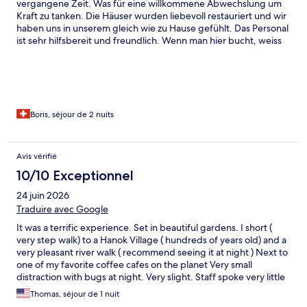
vergangene Zeit. Was für eine willkommene Abwechslung um
Kraft zu tanken. Die Häuser wurden liebevoll restauriert und wir
haben uns in unserem gleich wie zu Hause gefühlt. Das Personal
ist sehr hilfsbereit und freundlich. Wenn man hier bucht, weiss
man, dass man keinen Hotel Luxus erwarten kann. Aber man
erhält dafür ein authentisches Abenteuer an einem
wunderschönen Ort.
Boris, séjour de 2 nuits
Avis vérifié
10/10 Exceptionnel
24 juin 2026
Traduire avec Google
It was a terrific experience. Set in beautiful gardens. I short (
very step walk) to a Hanok Village ( hundreds of years old) and a
very pleasant river walk ( recommend seeing it at night ) Next to
one of my favorite coffee cafes on the planet Very small
distraction with bugs at night. Very slight. Staff spoke very little
English but still made check in and check out painless.
Thomas, séjour de 1 nuit
Recommended.