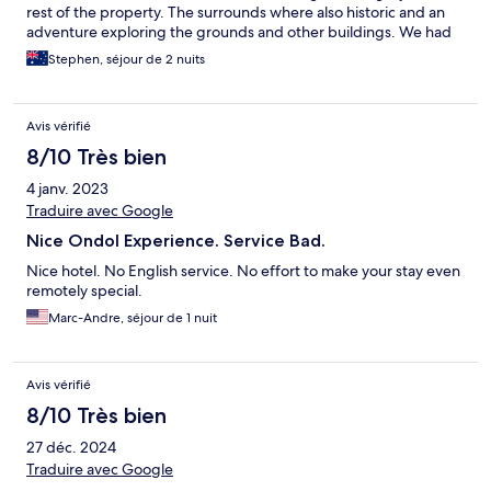
rest of the property. The surrounds where also historic and an
adventure exploring the grounds and other buildings. We had
the traditional breakfast included in our stay, however the resort
Stephen, séjour de 2 nuits
also has a cafe option with delicious pastries, coffee and other
options. The staff welcomed us and helped us out with our
transport as we wanted to explore some of teh local sights.
Avis vérifié
Overall, an excellent experience and highly recommend.
8/10 Très bien
4 janv. 2023
Traduire avec Google
Nice Ondol Experience. Service Bad.
Nice hotel. No English service. No effort to make your stay even
remotely special.
Marc-Andre, séjour de 1 nuit
Avis vérifié
8/10 Très bien
27 déc. 2024
Traduire avec Google