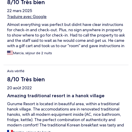
8/10 Très bien
22 mars 2025
Traduire avec Google
Almost everything was perfect but didnt have clear instructions
for check-in and check-out. Plus, no sign anywhere in property
to show where to go for check-in. Had to call the property to ask
and the staff said to wait as he would come and get us. He came
with a gilf cart and took us to our “room” and gave instructions in
how to lock and unlock our property.
Marcia, séjour de 2 nuits
Avis vérifié
8/10 Très bien
20 août 2022
Amazing traditional resort in a hanok village
Gurume Resort is located in beautiful area, within a traditional
hanok village. The accomodations are in renovated traditional
hanoks, with all modern equipment inside (AC, nice bathroom,
fridge, kettle). The perfect combination of authenticity and
modern comfort! The traditional Korean breakfast was tasty and
plentiful. And, most of all, the staff, despite speaking very little