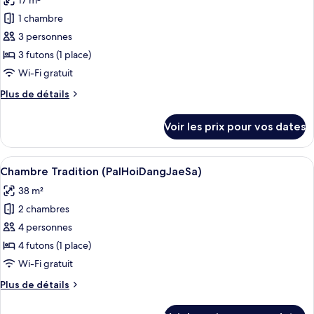
17 m²
Chambre
les
Building)
Tradition
1 chambre
photos
(ChilGok
pour
3 personnes
House,
ce
Main
3 futons (1 place)
Building)
type
Wi-Fi gratuit
de
Plus
Plus de détails
chambre :
de
Chambre
détails
Voir les prix pour vos dates
sur
Tradition
le
(ChilGok
type
Afficher
Une pièce avec un plafond en bois, un
House,
4
de
Chambre Tradition (PalHoiDangJaeSa)
toutes
Sarangchae)
chambre
38 m²
Chambre
les
Tradition
2 chambres
photos
(ChilGok
pour
4 personnes
House,
ce
Sarangchae)
4 futons (1 place)
type
Wi-Fi gratuit
de
Plus
Plus de détails
chambre :
de
Chambre
détails