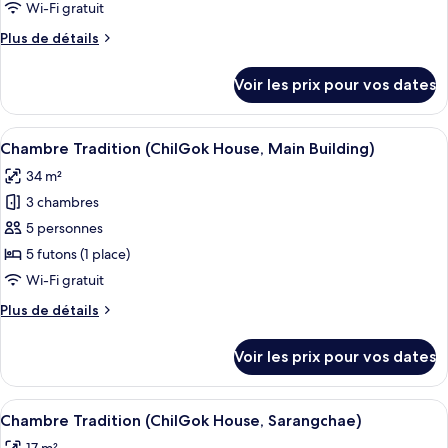
type
Wi-Fi gratuit
de
Plus
Plus de détails
chambre :
de
Chambre
détails
Voir les prix pour vos dates
sur
Tradition
le
(GyeNam
type
Afficher
Une pièce avec un meuble en bois, un g
House,
4
de
Chambre Tradition (ChilGok House, Main Building)
toutes
Sarangchae)
chambre
34 m²
Chambre
les
Tradition
3 chambres
photos
(GyeNam
pour
5 personnes
House,
ce
Sarangchae)
5 futons (1 place)
type
Wi-Fi gratuit
de
Plus
Plus de détails
chambre :
de
Chambre
détails
Voir les prix pour vos dates
sur
Tradition
le
(ChilGok
type
Afficher
Un couloir avec un plancher en bois, 
House,
2
de
Chambre Tradition (ChilGok House, Sarangchae)
toutes
Main
chambre