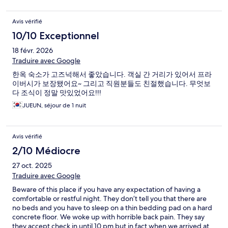
Avis vérifié
10/10 Exceptionnel
18 févr. 2026
Traduire avec Google
한옥 숙소가 고즈넉해서 좋았습니다. 객실 간 거리가 있어서 프라
이버시가 보장됐어요~ 그리고 직원분들도 친절했습니다. 무엇보
다 조식이 정말 맛있었어요!!!
JUEUN, séjour de 1 nuit
Avis vérifié
2/10 Médiocre
27 oct. 2025
Traduire avec Google
Beware of this place if you have any expectation of having a
comfortable or restful night. They don’t tell you that there are
no beds and you have to sleep on a thin bedding pad on a hard
concrete floor. We woke up with horrible back pain. They say
they accept check in until 10 pm but in fact when we arrived at