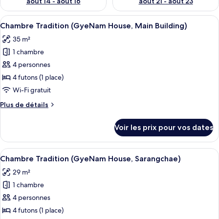
août 14 - août 16
août 21 - août 23
Afficher
Une pièce minimaliste avec un sol reco
3
Chambre Tradition (GyeNam House, Main Building)
toutes
35 m²
les
1 chambre
photos
pour
4 personnes
ce
4 futons (1 place)
type
Wi-Fi gratuit
de
Plus
Plus de détails
chambre :
de
Chambre
détails
Voir les prix pour vos dates
sur
Tradition
le
(GyeNam
type
Afficher
Une pièce spacieuse dotée d’un sol rec
House,
3
de
Chambre Tradition (GyeNam House, Sarangchae)
toutes
Main
chambre
29 m²
Chambre
les
Building)
Tradition
1 chambre
photos
(GyeNam
pour
4 personnes
House,
ce
Main
4 futons (1 place)
Building)