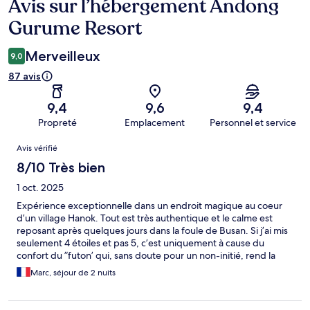
Avis sur l’hébergement Andong
Avis
Gurume Resort
Merveilleux
9,0
87 avis
9,4
9,6
9,4
Propreté
Emplacement
Personnel et service
Avis
Avis vérifié
8/10 Très bien
1 oct. 2025
Expérience exceptionnelle dans un endroit magique au coeur
d’un village Hanok. Tout est très authentique et le calme est
reposant après quelques jours dans la foule de Busan. Si j’ai mis
seulement 4 étoiles et pas 5, c’est uniquement à cause du
confort du ”futon’ qui, sans doute pour un non-initié, rend la
nuit difficile et les courbatures au réveil omnipprésentes.
Marc, séjour de 2 nuits