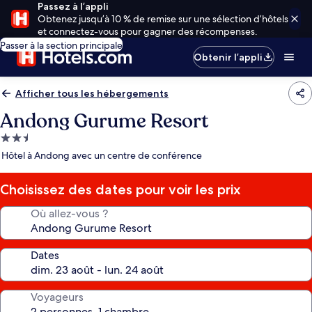
Passez à l’appli
Obtenez jusqu’à 10 % de remise sur une sélection d’hôtels
et connectez-vous pour gagner des récompenses.
Passer à la section principale
Obtenir l’appli
Afficher tous les hébergements
Andong Gurume Resort
Hébergement
2.5 étoiles
Hôtel à Andong avec un centre de conférence
Choisissez des dates pour voir les prix
Où allez-vous ?
Dates
Voyageurs