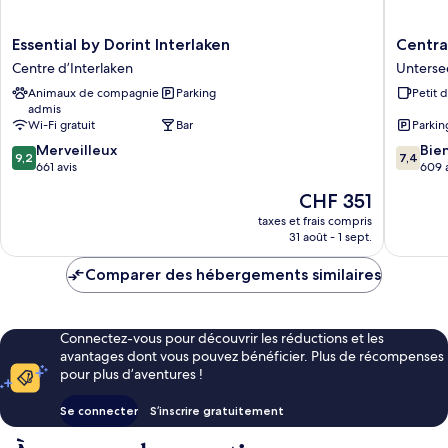
Essential
Central
Essential by Dorint Interlaken
Centra
by
Continen
Centre d’Interlaken
Unterse
Dorint
Hotel
Animaux de compagnie
Parking
Petit 
Interlaken
Unterse
admis
Centre
Wi-Fi gratuit
Bar
Parkin
d’Interlaken
9.2
7.4
Merveilleux
Bie
9,2
7,4
sur
sur
661 avis
609 
10,
10,
Le
CHF 351
Merveilleux,
Bien,
nouveau
661 avis
609 avis
taxes et frais compris
prix
31 août - 1 sept.
est
de
Comparer des hébergements similaires
CHF 351
Connectez-vous pour découvrir les réductions et les
avantages dont vous pouvez bénéficier. Plus de récompenses
pour plus d’aventures !
Se connecter
S’inscrire gratuitement