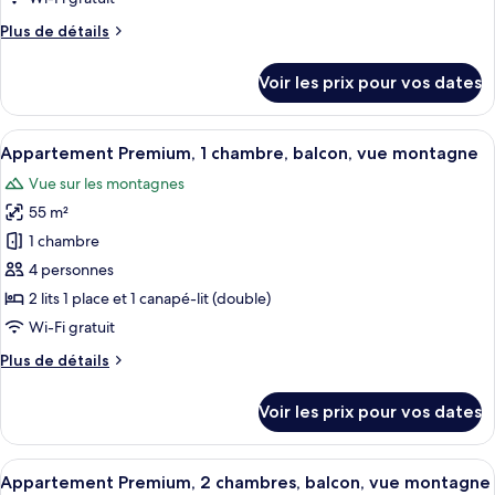
de
Plus
Plus de détails
chambre :
de
Appartement
détails
Voir les prix pour vos dates
sur
Confort,
le
balcon,
type
Afficher
Une chambre d’hôtel avec deux lits, u
dans
8
de
Appartement Premium, 1 chambre, balcon, vue montagne
toutes
les
chambre
Vue sur les montagnes
Appartement
les
dépendances
Confort,
55 m²
photos
balcon,
pour
1 chambre
dans
ce
les
4 personnes
dépendances
type
2 lits 1 place et 1 canapé-lit (double)
de
Wi-Fi gratuit
chambre :
Plus
Plus de détails
Appartement
de
Premium,
détails
Voir les prix pour vos dates
1
sur
le
chambre,
type
Afficher
Un lit double avec du linge de lit blan
balcon,
7
de
Appartement Premium, 2 chambres, balcon, vue montagne