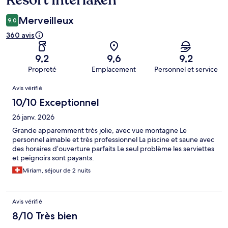
Resort Interlaken
Merveilleux
9,0
360 avis
9,2
9,6
9,2
Propreté
Emplacement
Personnel et service
Avis
Avis vérifié
10/10 Exceptionnel
26 janv. 2026
Grande apparemment très jolie, avec vue montagne Le
personnel aimable et très professionnel La piscine et saune avec
des horaires d’ouverture parfaits Le seul problème les serviettes
et peignoirs sont payants.
Miriam, séjour de 2 nuits
Avis vérifié
8/10 Très bien