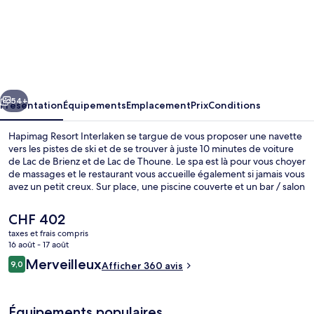
l’hébergement
Hapimag
Resort
Interlaken
cédent
Suivant
54+
Présentation
Équipements
Emplacement
Prix
Conditions
Hapimag Resort Interlaken se targue de vous proposer une navette
vers les pistes de ski et de se trouver à juste 10 minutes de voiture
de Lac de Brienz et de Lac de Thoune. Le spa est là pour vous choyer
de massages et le restaurant vous accueille également si jamais vous
avez un petit creux. Sur place, une piscine couverte et un bar / salon
sont la garantie d'un séjour sans soucis. Cerise sur le gâteau, vous
trouverez dans les appartements des petits plus qui font plaisir
Le
CHF 402
comme de la literie de qualité supérieure et une machine à
prix
taxes et frais compris
espresso. Des forfaits de ski et un local à skis sont également
actuel
16 août - 17 août
disponibles. Les autres voyageurs ne disent que du bien en ce qui
Piscine couverte, accès possible de 07 
est
Avis
concerne le personnel attentionné.
Merveilleux
9,0
Afficher 360 avis
de
9,0 sur 10
voyageurs
CHF 402.
Équipements populaires