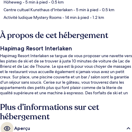
Höheweg
- 5 min à pied
- 0.5 km
Centre cultuel Kunsthaus d'Interlaken
- 5 min à pied
- 0.5 km
Activité ludique Mystery Rooms
- 14 min à pied
- 1.2 km
À propos de cet hébergement
Hapimag Resort Interlaken
Hapimag Resort Interlaken se targue de vous proposer une navette vers
les pistes de ski et de se trouver à juste 10 minutes de voiture de Lac de
Brienz et de Lac de Thoune. Le spa est là pour vous choyer de massages
et le restaurant vous accueille également si jamais vous avez un petit
creux. Sur place, une piscine couverte et un bar / salon sont la garantie
d'un séjour sans soucis. Cerise sur le gâteau, vous trouverez dans les
appartements des petits plus qui font plaisir comme de la literie de
qualité supérieure et une machine à espresso. Des forfaits de ski et un
local à skis sont également disponibles. Les autres voyageurs ne disent
que du bien en ce qui concerne le personnel attentionné.
Plus d’informations sur cet
hébergement
Aperçu