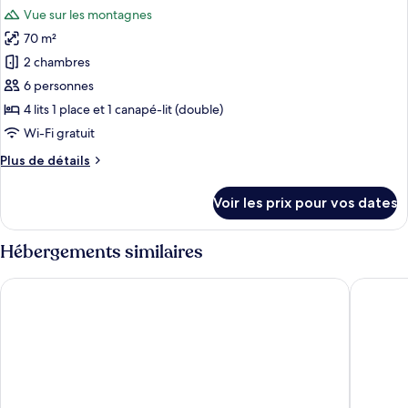
toutes
vue
chambre
Vue sur les montagnes
Appartement
les
montagne
Premium,
70 m²
photos
1
pour
2 chambres
chambre,
ce
balcon,
6 personnes
vue
type
4 lits 1 place et 1 canapé-lit (double)
montagne
de
Wi-Fi gratuit
chambre :
Plus
Plus de détails
Appartement
de
Premium,
détails
Voir les prix pour vos dates
2
sur
le
chambres,
type
Hébergements similaires
balcon,
de
vue
chambre
Essential by Dorint Interlaken
Central 
Appartement
montagne
Premium,
2
chambres,
balcon,
vue
montagne