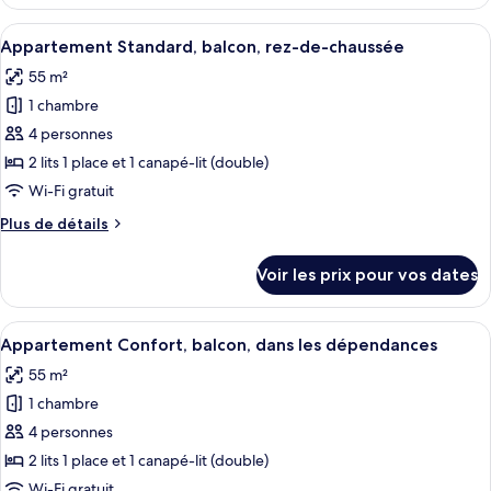
le
lits
type
Afficher
Une chambre d’hôtel avec un grand lit,
une
6
de
Appartement Standard, balcon, rez-de-chaussée
toutes
place,
chambre
55 m²
Studio
les
balcon,
Premium,
1 chambre
photos
vue
2
pour
montagne
4 personnes
lits
ce
une
2 lits 1 place et 1 canapé-lit (double)
place,
type
Wi-Fi gratuit
balcon,
de
vue
Plus
Plus de détails
chambre :
montagne
de
Appartement
détails
Voir les prix pour vos dates
sur
Standard,
le
balcon,
type
Afficher
Un salon moderne avec un canapé, une t
rez-
8
de
Appartement Confort, balcon, dans les dépendances
toutes
de-
chambre
55 m²
Appartement
les
chaussée
Standard,
1 chambre
photos
balcon,
pour
4 personnes
rez-
ce
de-
2 lits 1 place et 1 canapé-lit (double)
chaussée
type
Wi-Fi gratuit