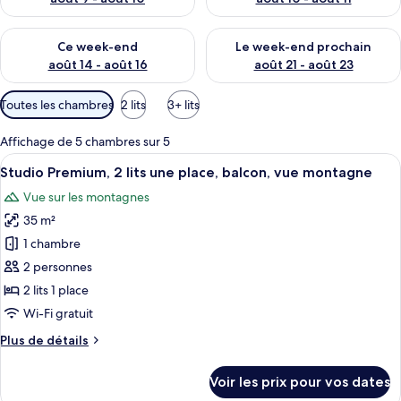
Vérifier la disponibilité pour ce week-end août 14 - août 16
Vérifier la disponibilité pour
Ce week-end
Le week-end prochain
août 14 - août 16
août 21 - août 23
Filtres
Toutes les chambres
2 lits
3+ lits
disponibles
pour
Affichage de 5 chambres sur 5
les
Afficher
Une chambre d’hôtel avec deux lits, un
5
Studio Premium, 2 lits une place, balcon, vue montagne
chambres
toutes
Vue sur les montagnes
les
35 m²
photos
pour
1 chambre
ce
2 personnes
type
2 lits 1 place
de
Wi-Fi gratuit
chambre :
Plus
Plus de détails
Studio
de
Premium,
détails
Voir les prix pour vos dates
2
sur