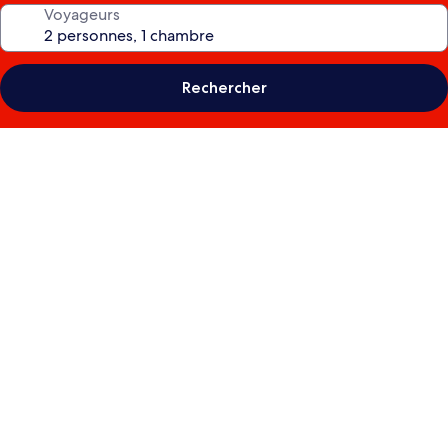
Voyageurs
Rechercher
Galerie
photos
de