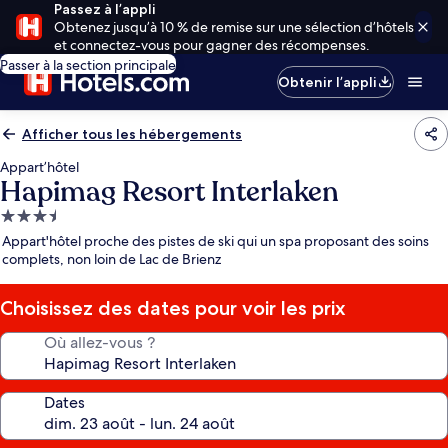
Passez à l’appli
Obtenez jusqu’à 10 % de remise sur une sélection d’hôtels
et connectez-vous pour gagner des récompenses.
Passer à la section principale
Obtenir l’appli
Afficher tous les hébergements
Appart’hôtel
Hapimag Resort Interlaken
Hébergement
3.5 étoiles
Appart'hôtel proche des pistes de ski qui un spa proposant des soins
complets, non loin de Lac de Brienz
Choisissez des dates pour voir les prix
Où allez-vous ?
Dates