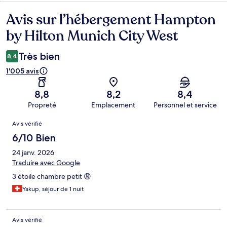
Avis sur l’hébergement Hampton
Avis
by Hilton Munich City West
Très bien
8,4
1'005 avis
8,8
8,2
8,4
Propreté
Emplacement
Personnel et service
Avis
Avis vérifié
6/10 Bien
24 janv. 2026
Traduire avec Google
3 étoile chambre petit 😩
Yakup, séjour de 1 nuit
Avis vérifié