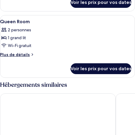
de
Voir les prix pour vos dates
sur
chambre :
le
Accessible
type
Afficher
1 chambre, literie de qualité supérieur
8
Queen
de
Queen Room
toutes
chambre
Room
2 personnes
Accessible
les
Queen
1 grand lit
photos
Room
pour
Wi-Fi gratuit
ce
Plus
Plus de détails
type
de
détails
de
Voir les prix pour vos dates
sur
chambre :
le
Queen
type
Hébergements similaires
Room
de
chambre
Hilton Garden Inn Munich City Centre West, Germany
Premier 
Queen
Room