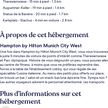
Theresienwiese
- 15 min à pied
- 1.3 km
Augustiner-Keller
- 19 min à pied
- 1.6 km
Statue de la Bavière
- 20 min à pied
- 1.7 km
Karlsplatz - Stachus
- 4 min en voiture
- 2.8 km
À propos de cet hébergement
Hampton by Hilton Munich City West
Une fois dans Hampton by Hilton Munich City West, vous vous trouverez
à juste 5 minutes de voiture de points d'intérêt comme Theresienwiese
et Parc olympique. Histoire de vous dégourdir un peu, vous pouvez aller
au centre de fitness, à moins que vous ne préfériez reprendre des
forces à la table de l'établissement Lobby, qui vous régale de ses
spécialités Cuisine italienne. Au menu des petits plus offerts sur place,
on trouve un bar / salon et un snack-bar/une épicerie fine. Sympa non ?
Les autres voyageurs adorent le personnel attentionné. Les transports
publics se situent à une courte distance à pied : Arrêt de tram
Trappentreustraße est à 2 min et Station Barthstraße, à 6 min.
Plus d’informations sur cet
hébergement