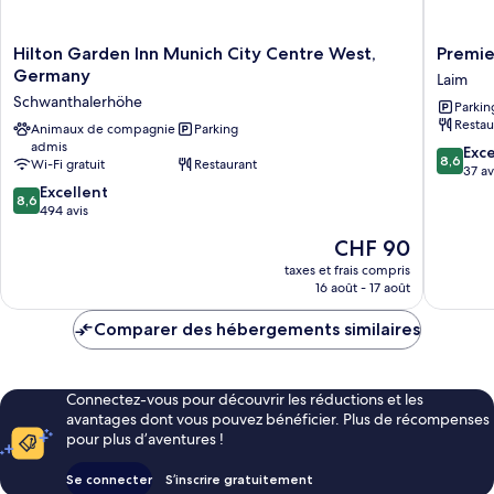
Hilton
Premier
Hilton Garden Inn Munich City Centre West,
Premie
Garden
Inn
Germany
Laim
Inn
Münche
Schwanthalerhöhe
Parkin
Munich
City
Restau
City
Animaux de compagnie
Parking
West
admis
Centre
Laim
8.6
Exce
8,6
Wi-Fi gratuit
Restaurant
West,
sur
37 av
Germany
8.6
10,
Excellent
8,6
Schwanthalerhöhe
sur
Excellen
494 avis
10,
37 avis
Le
CHF 90
Excellent,
nouveau
494 avis
taxes et frais compris
prix
16 août - 17 août
est
de
Comparer des hébergements similaires
CHF 90
Connectez-vous pour découvrir les réductions et les
avantages dont vous pouvez bénéficier. Plus de récompenses
pour plus d’aventures !
Se connecter
S’inscrire gratuitement