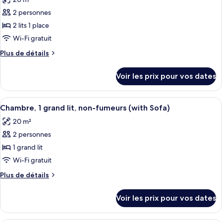
Chambre,
les
non-
1
2 personnes
photos
fumeurs
grand
pour
2 lits 1 place
lit,
ce
non-
Wi-Fi gratuit
fumeurs
type
Plus
Plus de détails
de
de
chambre :
détails
Voir les prix pour vos dates
sur
Chambre
le
avec
type
Afficher
Une chambre d’hôtel avec un lit, un b
lits
6
de
Chambre, 1 grand lit, non-fumeurs (with Sofa)
toutes
chambre
jumeaux,
20 m²
Chambre
les
2
avec
2 personnes
photos
lits
lits
pour
1 grand lit
une
jumeaux,
ce
2
Wi-Fi gratuit
place,
lits
type
non-
Plus
Plus de détails
une
de
de
fumeurs
place,
chambre :
détails
non-
Voir les prix pour vos dates
sur
Chambre,
fumeurs
le
1
type