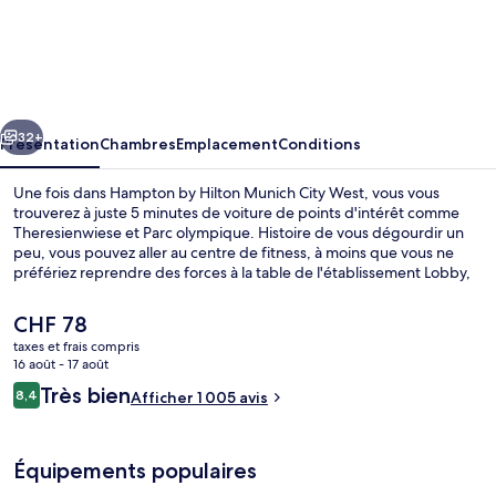
Hampton
by
Hilton
Munich
cédent
Suivant
City
32+
Présentation
Chambres
Emplacement
Conditions
West
Une fois dans Hampton by Hilton Munich City West, vous vous
trouverez à juste 5 minutes de voiture de points d'intérêt comme
Theresienwiese et Parc olympique. Histoire de vous dégourdir un
peu, vous pouvez aller au centre de fitness, à moins que vous ne
préfériez reprendre des forces à la table de l'établissement Lobby,
qui vous régale de ses spécialités Cuisine italienne. Au menu des
petits plus offerts sur place, on trouve un bar / salon et un snack-
Le
CHF 78
bar/une épicerie fine. Sympa non ? Les autres voyageurs adorent le
prix
taxes et frais compris
personnel attentionné. Les transports publics se situent à une
actuel
16 août - 17 août
courte distance à pied : Arrêt de tram Trappentreustraße est à 2 min
Restaurant
est
Avis
et Station Barthstraße, à 6 min.
Très bien
8,4
Afficher 1 005 avis
de
8,4 sur 10
voyageurs
CHF 78.
Équipements populaires