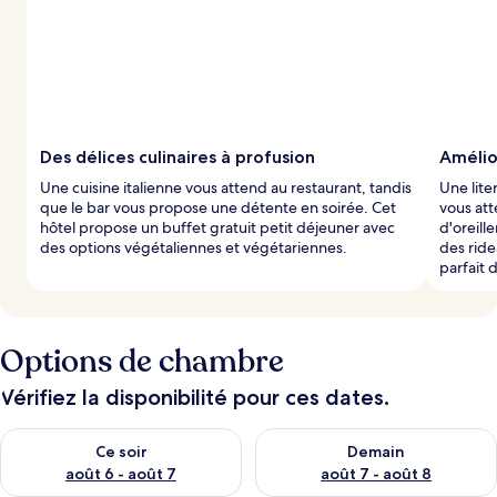
Des délices culinaires à profusion
Amélio
Une cuisine italienne vous attend au restaurant, tandis
Une lite
que le bar vous propose une détente en soirée. Cet
vous at
hôtel propose un buffet gratuit petit déjeuner avec
d'oreil
des options végétaliennes et végétariennes.
des ride
parfait 
Options de chambre
Vérifiez la disponibilité pour ces dates.
Vérifier la disponibilité pour ce soir août 6 - août 7
Vérifier la disponibilité pour 
Ce soir
Demain
août 6 - août 7
août 7 - août 8