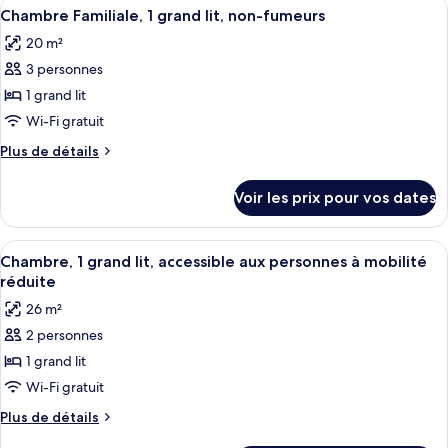
Afficher
Une chambre d’hôtel avec un lit, un b
grand
6
de
Chambre Familiale, 1 grand lit, non-fumeurs
toutes
chambre
lit,
20 m²
Chambre,
les
non-
1
3 personnes
photos
fumeurs
grand
pour
1 grand lit
(with
lit,
ce
non-
Wi-Fi gratuit
Sofa)
fumeurs
type
Plus
Plus de détails
(with
de
de
Sofa)
chambre :
détails
Voir les prix pour vos dates
sur
Chambre
le
Familiale,
type
Afficher
Une chambre d’hôtel avec un lit, un bu
1
4
de
Chambre, 1 grand lit, accessible aux personnes à mobilité
toutes
chambre
grand
réduite
Chambre
les
lit,
26 m²
Familiale,
photos
non-
1
2 personnes
pour
fumeurs
grand
1 grand lit
ce
lit,
non-
type
Wi-Fi gratuit
fumeurs
de
Plus
Plus de détails
chambre :
de