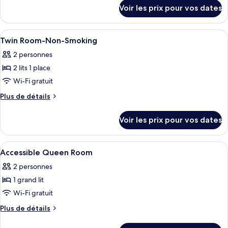
détails
Chambre,
Voir les prix pour vos dates
sur
1
le
grand
type
Afficher
Une chambre d’hôtel avec deux lits, un
6
lit,
de
Twin Room-Non-Smoking
toutes
chambre
accessible
2 personnes
Chambre,
les
aux
1
2 lits 1 place
photos
personnes
grand
pour
Wi-Fi gratuit
lit,
à
ce
accessible
Plus
Plus de détails
mobilité
aux
type
de
réduite
personnes
détails
de
Voir les prix pour vos dates
à
sur
chambre :
mobilité
le
Twin
réduite
type
Afficher
1 chambre, literie de qualité supérieur
7
Room-
de
Accessible Queen Room
toutes
chambre
Non-
2 personnes
Twin
les
Smoking
Room-
1 grand lit
photos
Non-
pour
Wi-Fi gratuit
Smoking
ce
Plus
Plus de détails
type
de
détails