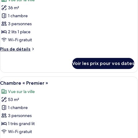
Nikko
les
Club
36 m²
photos
King
pour
1 chambre
ce
3 personnes
type
2 lits 1 place
de
Wi-Fi gratuit
chambre :
Plus
Plus de détails
Chambre
de
Club
détails
Voir les prix pour vos dates
avec
sur
le
lits
type
Afficher
Une chambre d’hôtel équipée d’un lit, 
jumeaux
11
de
Chambre « Premier »
toutes
chambre
Vue sur la ville
Chambre
les
Club
53 m²
photos
avec
pour
1 chambre
lits
ce
jumeaux
3 personnes
type
1 très grand lit
de
Wi-Fi gratuit
chambre :