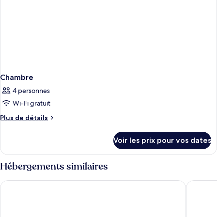
Chambre
4 personnes
Wi-Fi gratuit
Plus
Plus de détails
de
détails
Voir les prix pour vos dates
sur
le
type
Hébergements similaires
de
chambre
Hotel JAL City Bangkok
Grande C
Chambre