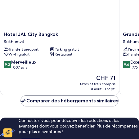
Hotel
Grande
Hotel JAL City Bangkok
Grande
JAL
Centre
Sukhumvit
Sukhumv
City
Point
Transfert aéroport
Parking gratuit
Piscin
Bangkok
Sukhumv
Wi-Fi gratuit
Restaurant
Transf
Sukhumvit
55
Sukhumv
9.2
9.6
Merveilleux
Exc
9,2
9,6
sur
sur
1 007 avis
1 776
10,
10,
Le
CHF 71
Merveilleux,
Exceptio
nouveau
1 007 avis
1 776 avi
taxes et frais compris
prix
31 août - 1 sept.
est
de
Comparer des hébergements similaires
CHF 71
Connectez-vous pour découvrir les réductions et les
avantages dont vous pouvez bénéficier. Plus de récompenses
pour plus d’aventures !