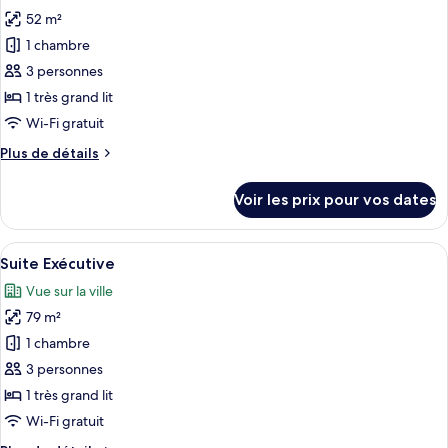
les
«
52 m²
photos
Premier
pour
1 chambre
»
ce
3 personnes
type
1 très grand lit
de
Wi-Fi gratuit
chambre :
Plus
Plus de détails
Chambre
de
«
détails
Voir les prix pour vos dates
Premier
sur
le
»
type
Afficher
Une chambre d’hôtel avec un grand lit
(Plus)
8
de
Suite Exécutive
toutes
chambre
Vue sur la ville
Chambre
les
«
79 m²
photos
Premier
pour
1 chambre
»
ce
(Plus)
3 personnes
type
1 très grand lit
de
Wi-Fi gratuit
chambre :