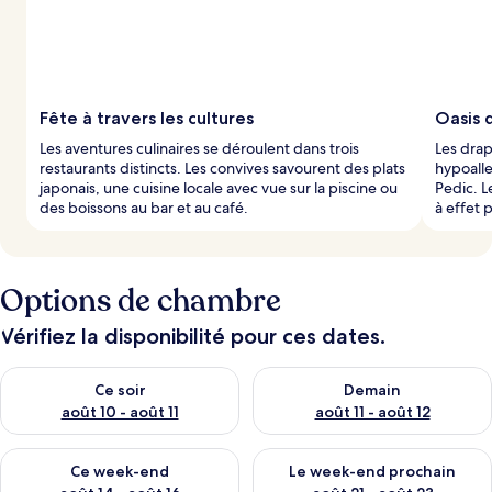
Fête à travers les cultures
Oasis 
Les aventures culinaires se déroulent dans trois
Les drap
restaurants distincts. Les convives savourent des plats
hypoall
japonais, une cuisine locale avec vue sur la piscine ou
Pedic. L
des boissons au bar et au café.
à effet 
Options de chambre
Vérifiez la disponibilité pour ces dates.
Vérifier la disponibilité pour ce soir août 10 - août 11
Vérifier la disponibilité pour 
Ce soir
Demain
août 10 - août 11
août 11 - août 12
Vérifier la disponibilité pour ce week-end août 14 - août 16
Vérifier la disponibilité pour
Ce week-end
Le week-end prochain