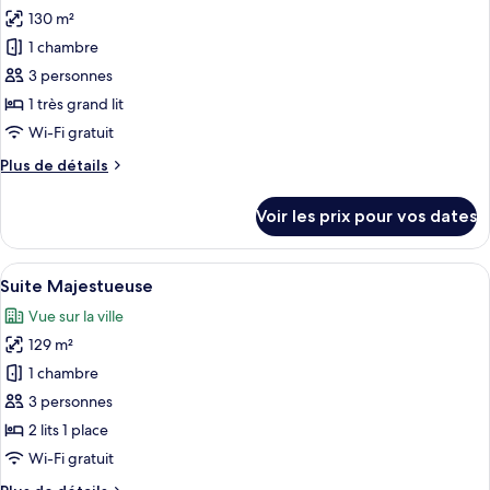
Exécutive
130 m²
photos
pour
1 chambre
ce
3 personnes
type
1 très grand lit
de
Wi-Fi gratuit
chambre :
Plus
Plus de détails
Suite
de
Majestueuse
détails
Voir les prix pour vos dates
sur
le
type
Afficher
Une chambre d’hôtel avec deux lits, une 
10
de
Suite Majestueuse
toutes
chambre
Vue sur la ville
Suite
les
Majestueuse
129 m²
photos
pour
1 chambre
ce
3 personnes
type
2 lits 1 place
de
Wi-Fi gratuit
chambre :
Plus