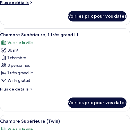
Plus
Plus de détails
Chambre
de
«
détails
Voir les prix pour vos dates
Premier
sur
le
»
type
Afficher
Une chambre d’hôtel moderne dotée d’un
8
de
Chambre Supérieure, 1 très grand lit
toutes
chambre
Vue sur la ville
Chambre
les
«
36 m²
photos
Premier
pour
1 chambre
»
ce
3 personnes
type
1 très grand lit
de
Wi-Fi gratuit
chambre :
Plus
Plus de détails
Chambre
de
Supérieure,
détails
Voir les prix pour vos dates
1
sur
le
très
type
Afficher
Une chambre d’hôtel moderne dotée d’u
grand
8
de
Chambre Supérieure (Twin)
toutes
lit
chambre
Vue sur la ville