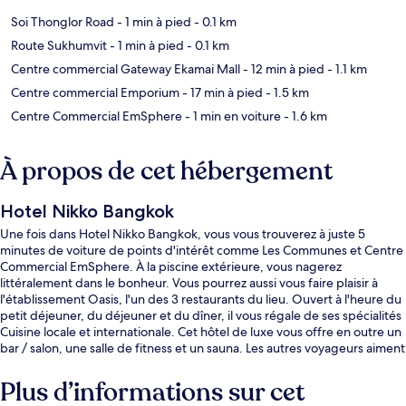
Soi Thonglor Road
- 1 min à pied
- 0.1 km
Route Sukhumvit
- 1 min à pied
- 0.1 km
Centre commercial Gateway Ekamai Mall
- 12 min à pied
- 1.1 km
Centre commercial Emporium
- 17 min à pied
- 1.5 km
Centre Commercial EmSphere
- 1 min en voiture
- 1.6 km
À propos de cet hébergement
Hotel Nikko Bangkok
Une fois dans Hotel Nikko Bangkok, vous vous trouverez à juste 5
minutes de voiture de points d'intérêt comme Les Communes et Centre
Commercial EmSphere. À la piscine extérieure, vous nagerez
littéralement dans le bonheur. Vous pourrez aussi vous faire plaisir à
l'établissement Oasis, l'un des 3 restaurants du lieu. Ouvert à l'heure du
petit déjeuner, du déjeuner et du dîner, il vous régale de ses spécialités
Cuisine locale et internationale. Cet hôtel de luxe vous offre en outre un
bar / salon, une salle de fitness et un sauna. Les autres voyageurs aiment
le fait que les transports publics se trouvent à une courte distance de
marche : Station de métro Thong Lo est à 2 minutes à pied et Station de
Plus d’informations sur cet
métro Ekkamai, à 12 minutes.