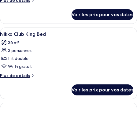
Plus de détails
Suite
de
Majestueuse
détails
Voir les prix pour vos dates
sur
le
type
Afficher
Une chambre d’hôtel moderne avec un gr
2
de
Nikko Club King Bed
toutes
chambre
36 m²
Suite
les
Majestueuse
3 personnes
photos
pour
1 lit double
ce
Wi-Fi gratuit
type
Plus
Plus de détails
de
de
chambre :
détails
Voir les prix pour vos dates
sur
Nikko
le
Club
type
King
de
chambre
Bed
Nikko
Club
King
Bed