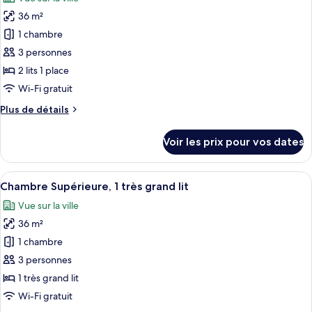
Chambre
les
Supérieure,
36 m²
photos
1
pour
1 chambre
très
ce
grand
3 personnes
lit
type
2 lits 1 place
de
Wi-Fi gratuit
chambre :
Plus
Plus de détails
Chambre
de
Supérieure
détails
Voir les prix pour vos dates
(Twin)
sur
le
type
Afficher
Une chambre d’hôtel moderne avec un gr
8
de
Chambre Supérieure, 1 très grand lit
toutes
chambre
Vue sur la ville
Chambre
les
Supérieure
36 m²
photos
(Twin)
pour
1 chambre
ce
3 personnes
type
1 très grand lit
de
Wi-Fi gratuit
chambre :