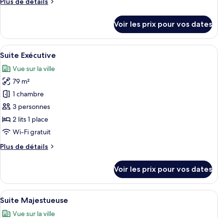
Plus
Plus de détails
Suite
de
Exécutive
détails
Voir les prix pour vos dates
sur
le
type
Afficher
Une chambre d’hôtel moderne dotée d’un
9
de
Suite Exécutive
toutes
chambre
Vue sur la ville
Suite
les
Exécutive
79 m²
photos
pour
1 chambre
ce
3 personnes
type
2 lits 1 place
de
Wi-Fi gratuit
chambre :
Plus
Plus de détails
Suite
de
Exécutive
détails
Voir les prix pour vos dates
sur
le
type
Afficher
Une chambre d’hôtel dotée d’un grand l
10
de
Suite Majestueuse
toutes
chambre
Vue sur la ville
Suite
les