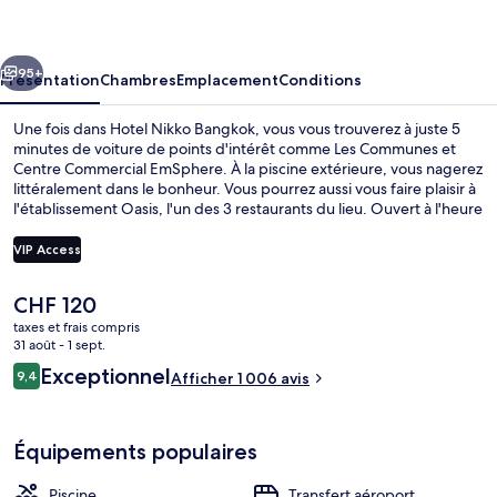
Bangkok
cédent
Suivant
95+
Présentation
Chambres
Emplacement
Conditions
Une fois dans Hotel Nikko Bangkok, vous vous trouverez à juste 5
minutes de voiture de points d'intérêt comme Les Communes et
Centre Commercial EmSphere. À la piscine extérieure, vous nagerez
littéralement dans le bonheur. Vous pourrez aussi vous faire plaisir à
l'établissement Oasis, l'un des 3 restaurants du lieu. Ouvert à l'heure
du petit déjeuner, du déjeuner et du dîner, il vous régale de ses
spécialités Cuisine locale et internationale. Cet hôtel de luxe vous
VIP Access
offre en outre un bar / salon, une salle de fitness et un sauna. Les
autres voyageurs aiment le fait que les transports publics se
Le
CHF 120
trouvent à une courte distance de marche : Station de métro Thong
Entrée de l’hébergement
prix
Lo est à 2 minutes à pied et Station de métro Ekkamai, à 12 minutes.
taxes et frais compris
actuel
31 août - 1 sept.
est
Avis
Exceptionnel
9,4
Afficher 1 006 avis
de
9,4 sur 10
voyageurs
CHF 120.
Équipements populaires
Piscine
Transfert aéroport