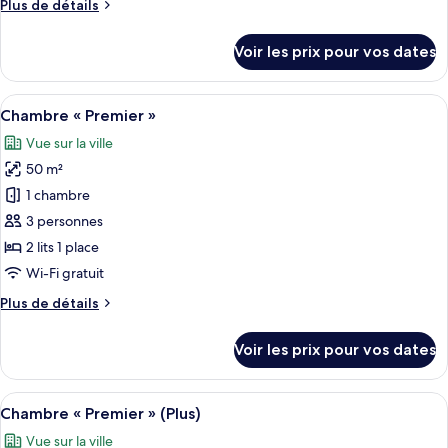
Plus
Plus de détails
Premier
de
Corner
détails
Voir les prix pour vos dates
King
sur
le
type
Afficher
Une chambre d’hôtel avec deux lits, un 
8
de
Chambre « Premier »
toutes
chambre
Vue sur la ville
Premier
les
Corner
50 m²
photos
King
pour
1 chambre
ce
3 personnes
type
2 lits 1 place
de
Wi-Fi gratuit
chambre :
Plus
Plus de détails
Chambre
de
«
détails
Voir les prix pour vos dates
Premier
sur
le
»
type
Afficher
Une chambre d’hôtel moderne dotée d’un
7
de
Chambre « Premier » (Plus)
toutes
chambre
Vue sur la ville
Chambre