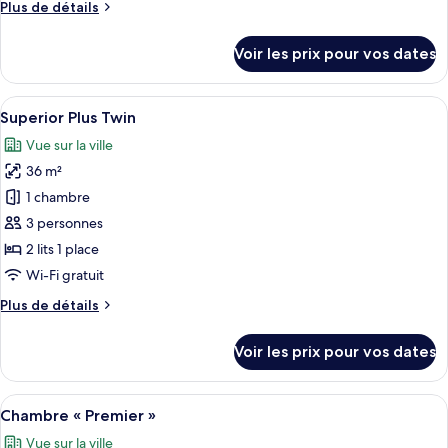
Plus
Plus de détails
Chambre
de
Supérieure,
détails
Voir les prix pour vos dates
1
sur
le
très
type
Afficher
Une chambre d’hôtel avec deux lits, u
grand
8
de
Superior Plus Twin
toutes
lit
chambre
Vue sur la ville
Chambre
les
Supérieure,
36 m²
photos
1
pour
1 chambre
très
ce
grand
3 personnes
lit
type
2 lits 1 place
de
Wi-Fi gratuit
chambre :
Plus
Plus de détails
Superior
de
Plus
détails
Voir les prix pour vos dates
Twin
sur
le
type
Afficher
Une chambre d’hôtel avec un grand lit, 
8
de
Chambre « Premier »
toutes
chambre
Vue sur la ville
Superior