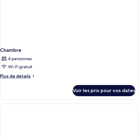
Chambre
4 personnes
Wi-Fi gratuit
Plus
Plus de détails
de
détails
Voir les prix pour vos dates
sur
le
type
de
chambre
Chambre