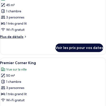
les
Plus
45 m²
photos
Twin
pour
1 chambre
ce
3 personnes
type
1 très grand lit
de
Wi-Fi gratuit
chambre :
Plus
Plus de détails
Chambre
de
«
détails
Voir les prix pour vos dates
Premier
sur
le
»
type
Afficher
Une chambre d’hôtel moderne dotée d’un
7
de
Premier Corner King
toutes
chambre
Vue sur la ville
Chambre
les
«
50 m²
photos
Premier
pour
1 chambre
»
ce
3 personnes
type
1 très grand lit
de
Wi-Fi gratuit
chambre :