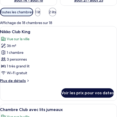
août 14 - août 16
août 21 - août 23
Filtres
Toutes les chambres
1 lit
2 lits
disponibles
pour
Affichage de 18 chambres sur 18
les
Afficher
Une chambre d’hôtel moderne dotée d’un
11
Nikko Club King
chambres
toutes
Vue sur la ville
les
36 m²
photos
pour
1 chambre
ce
3 personnes
type
1 très grand lit
de
Wi-Fi gratuit
chambre :
Plus
Plus de détails
Nikko
de
Club
détails
Voir les prix pour vos dates
King
sur
le
type
Afficher
Une chambre d’hôtel avec deux lits, un
10
de
Chambre Club avec lits jumeaux
toutes
chambre
Vue sur la ville