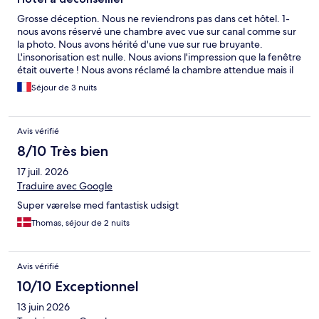
Grosse déception. Nous ne reviendrons pas dans cet hôtel. 1-
nous avons réservé une chambre avec vue sur canal comme sur
la photo. Nous avons hérité d'une vue sur rue bruyante.
L'insonorisation est nulle. Nous avions l'impression que la fenêtre
était ouverte ! Nous avons réclamé la chambre attendue mais il
nous a été répondu " ne pas se fier aux photos". Nous le faisons
Séjour de 3 nuits
à chaque fois sans souci, sauf ici. Si nous voulions vue canal, OK
mais nous devions surpayer.... 2 - peu de photos de la
disposition de la chambre dans l'offre. Nous avons compris
Avis vérifié
pourquoi. Pas de salle de bains mais une cabine de douche
toute vitrée (intimité zéro) dans laquelle nous accedions en
8/10 Très bien
passant par les WC vitrés eux aussi. Le lavabo ????? Dans la
17 juil. 2026
chambre puisqu il n y avait pas de vraie salle de bain. 3- hotel
impersonnel où le client doit s'enregistrer à partir d'une
Traduire avec Google
tablette... et quand votre nom a mal été pris en compte, cela
Super værelse med fantastisk udsigt
devient ubuesque. 4- un bureau etait annoncé dans la
description. Nous le cherchons toujours. Juste une tablette de
Thomas, séjour de 2 nuits
la largeur d'une main. Je ne souhaite pas de réponse bidon
comme en ont eu d'autres personnes avant moi.. et non nous ne
reviendrons pas ici. Nous avions de nombreuses photos à
Avis vérifié
partager mais impossible de les télécharger. Dommage.
10/10 Exceptionnel
13 juin 2026