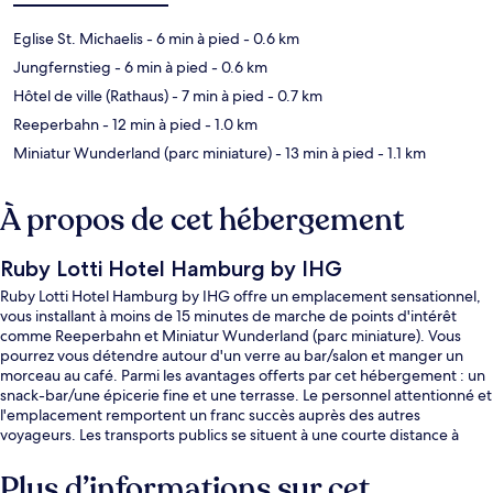
Eglise St. Michaelis
- 6 min à pied
- 0.6 km
Jungfernstieg
- 6 min à pied
- 0.6 km
Hôtel de ville (Rathaus)
- 7 min à pied
- 0.7 km
Reeperbahn
- 12 min à pied
- 1.0 km
Miniatur Wunderland (parc miniature)
- 13 min à pied
- 1.1 km
À propos de cet hébergement
Ruby Lotti Hotel Hamburg by IHG
Ruby Lotti Hotel Hamburg by IHG offre un emplacement sensationnel,
vous installant à moins de 15 minutes de marche de points d'intérêt
comme Reeperbahn et Miniatur Wunderland (parc miniature). Vous
pourrez vous détendre autour d'un verre au bar/salon et manger un
morceau au café. Parmi les avantages offerts par cet hébergement : un
snack-bar/une épicerie fine et une terrasse. Le personnel attentionné et
l'emplacement remportent un franc succès auprès des autres
voyageurs. Les transports publics se situent à une courte distance à
pied : Station S-Bahn Stadthausbrücke est à 3 min et Station U-Bahn
Rodingsmarkt, à 5 min.
Plus d’informations sur cet