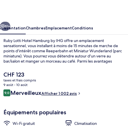
Lotti
Hotel
Hamburg
cédent
Suivant
by
81+
Présentation
Chambres
Emplacement
Conditions
IHG
Ruby Lotti Hotel Hamburg by IHG offre un emplacement
sensationnel, vous installant à moins de 15 minutes de marche de
points d'intérêt comme Reeperbahn et Miniatur Wunderland (parc
miniature). Vous pourrez vous détendre autour d'un verre au
bar/salon et manger un morceau au café. Parmi les avantages
offerts par cet hébergement : un snack-bar/une épicerie fine et une
terrasse. Le personnel attentionné et l'emplacement remportent un
Le
CHF 123
franc succès auprès des autres voyageurs. Les transports publics se
prix
taxes et frais compris
situent à une courte distance à pied : Station S-Bahn
actuel
9 août - 10 août
Stadthausbrücke est à 3 min et Station U-Bahn Rodingsmarkt, à 5
Salle de réunion
est
Avis
min.
Merveilleux
9,0
Afficher 1 002 avis
de
9,0 sur 10
voyageurs
CHF 123.
Équipements populaires
Wi-Fi gratuit
Climatisation