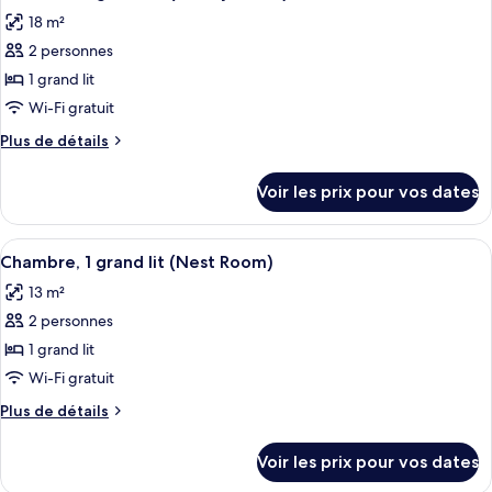
toutes
chambre
lit,
18 m²
Loft,
les
vue
1
2 personnes
photos
canal
grand
pour
1 grand lit
(Loft
lit,
ce
vue
Wi-Fi gratuit
Room)
canal
type
Plus
Plus de détails
(Loft
de
de
Room)
chambre :
détails
Voir les prix pour vos dates
sur
Chambre,
le
1
type
Afficher
Literie de qualité supérieure, coffres-
grand
7
de
Chambre, 1 grand lit (Nest Room)
toutes
chambre
lit
13 m²
Chambre,
les
(Lovely
1
2 personnes
photos
Room)
grand
pour
1 grand lit
lit
ce
(Lovely
Wi-Fi gratuit
Room)
type
Plus
Plus de détails
de
de
chambre :
détails
Voir les prix pour vos dates
sur
Chambre,
le