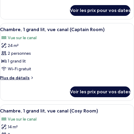
de
de
chambre :
détails
Voir les prix pour vos dates
sur
Chambre
le
(Rubys
type
Afficher
Chambre, 1 grand lit, vue canal (Capt
Choice
6
de
Chambre, 1 grand lit, vue canal (Captain Room)
toutes
chambre
Upgraded)
Vue sur le canal
Chambre
les
(Rubys
24 m²
photos
Choice
pour
2 personnes
Upgraded)
ce
1 grand lit
type
Wi-Fi gratuit
de
Plus
Plus de détails
chambre :
de
Chambre,
détails
Voir les prix pour vos dates
sur
1
le
grand
type
Afficher
Literie de qualité supérieure, coffres-
lit,
6
de
Chambre, 1 grand lit, vue canal (Cosy Room)
toutes
vue
chambre
Vue sur le canal
Chambre,
les
canal
1
14 m²
photos
(Captain
grand