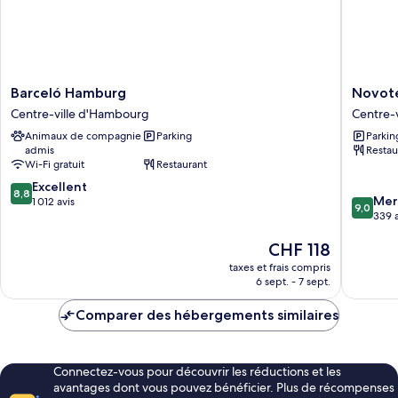
Barceló
Novotel
Barceló Hamburg
Novote
Hamburg
Hambur
Centre-ville d'Hambourg
Centre-
Centre-
Central
Animaux de compagnie
Parking
Parkin
ville
Station
admis
Restau
d'Hambourg
Centre-
Wi-Fi gratuit
Restaurant
ville
8.8
Excellent
d'Hamb
8,8
9.0
Mer
sur
1 012 avis
9,0
sur
339 a
10,
10,
Excellent,
Le
CHF 118
Merveill
1 012 avis
nouveau
339 avis
taxes et frais compris
prix
6 sept. - 7 sept.
est
de
Comparer des hébergements similaires
CHF 118
Connectez-vous pour découvrir les réductions et les
avantages dont vous pouvez bénéficier. Plus de récompenses