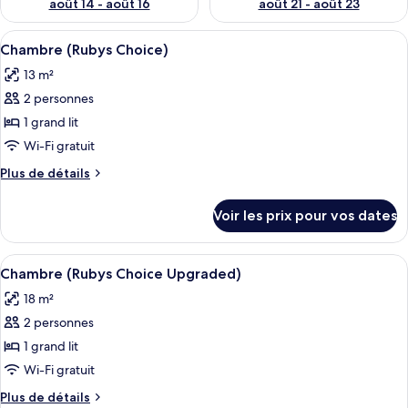
août 14 - août 16
août 21 - août 23
Afficher
Literie de qualité supérieure, coffres-
6
Chambre (Rubys Choice)
toutes
13 m²
les
2 personnes
photos
pour
1 grand lit
ce
Wi-Fi gratuit
type
Plus
Plus de détails
de
de
chambre :
détails
Voir les prix pour vos dates
sur
Chambre
le
(Rubys
type
Afficher
Chambre (Rubys Choice Upgraded)
Choice)
6
de
Chambre (Rubys Choice Upgraded)
toutes
chambre
18 m²
Chambre
les
(Rubys
2 personnes
photos
Choice)
pour
1 grand lit
ce
Wi-Fi gratuit
type
Plus
Plus de détails