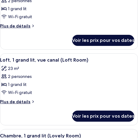
pour
2 personnes
Room)
lit,
ce
vue
1 grand lit
canal
type
Wi-Fi gratuit
(Captain
de
Room)
Plus
Plus de détails
chambre :
de
Chambre,
détails
Voir les prix pour vos dates
sur
1
le
grand
type
Afficher
Literie de qualité supérieure, coffres-
lit,
7
de
Loft, 1 grand lit, vue canal (Loft Room)
toutes
vue
chambre
23 m²
Chambre,
les
canal
1
2 personnes
photos
(Cosy
grand
pour
1 grand lit
Room)
lit,
ce
vue
Wi-Fi gratuit
canal
type
Plus
Plus de détails
(Cosy
de
de
Room)
chambre :
détails
Voir les prix pour vos dates
sur
Loft,
le
1
type
Afficher
Literie de qualité supérieure, coffres-
grand
9
de
Chambre, 1 grand lit (Lovely Room)