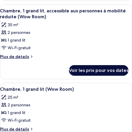
1
type
Afficher
Literie de qualité supérieure, coffres-
grand
7
de
Chambre, 1 grand lit, accessible aux personnes à mobilité
toutes
chambre
lit
réduite (Wow Room)
Chambre,
les
(Nest
35 m²
1
photos
Room)
grand
2 personnes
pour
lit
1 grand lit
ce
(Nest
Room)
type
Wi-Fi gratuit
de
Plus
Plus de détails
chambre :
de
détails
Chambre,
Voir les prix pour vos dates
sur
1
le
grand
type
Afficher
Literie de qualité supérieure, coffres-
8
lit,
de
Chambre, 1 grand lit (Wow Room)
toutes
chambre
accessible
25 m²
Chambre,
les
aux
1
2 personnes
photos
personnes
grand
pour
1 grand lit
lit,
à
ce
accessible
Wi-Fi gratuit
mobilité
aux
type
réduite
Plus
Plus de détails
personnes