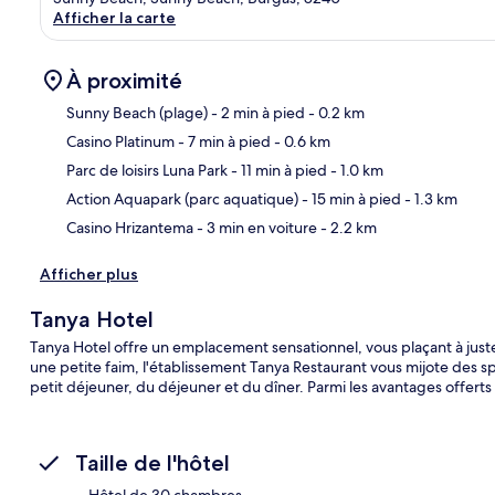
Afficher la carte
À proximité
Sunny Beach (plage)
- 2 min à pied
- 0.2 km
Casino Platinum
- 7 min à pied
- 0.6 km
Car
Parc de loisirs Luna Park
- 11 min à pied
- 1.0 km
Action Aquapark (parc aquatique)
- 15 min à pied
- 1.3 km
Casino Hrizantema
- 3 min en voiture
- 2.2 km
Afficher plus
Tanya Hotel
Tanya Hotel offre un emplacement sensationnel, vous plaçant à just
une petite faim, l'établissement Tanya Restaurant vous mijote des s
petit déjeuner, du déjeuner et du dîner. Parmi les avantages offerts
Taille de l'hôtel
Hôtel de 30 chambres