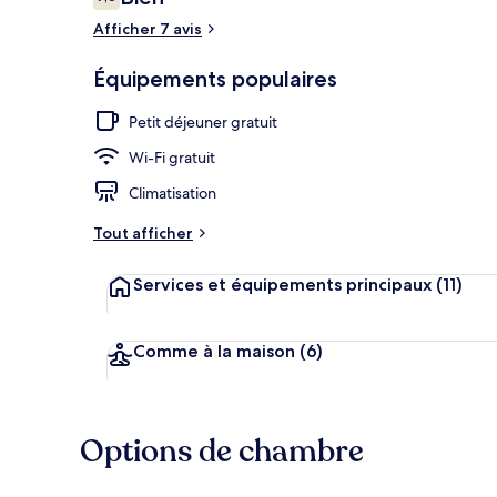
7,6 sur 10
voyageurs
Afficher 7 avis
Détail de l’ex
Équipements populaires
Petit déjeuner gratuit
Wi-Fi gratuit
Climatisation
Tout afficher
Services et équipements principaux
(11)
Comme à la maison
(6)
Options de chambre