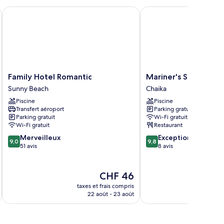
Family Hotel Romantic
Mariner's Suites
Family
Mariner's
Family Hotel Romantic
Mariner's Suites
Hotel
Suites
Sunny Beach
Chaika
Romantic
Chaika
Piscine
Piscine
Sunny
Transfert aéroport
Parking gratuit
Beach
Parking gratuit
Wi-Fi gratuit
Wi-Fi gratuit
Restaurant
9.0
9.8
Merveilleux
Exceptionnel
9,0
9,8
sur
sur
51 avis
8 avis
10,
10,
Merveilleux,
Exceptionnel,
51 avis
8 avis
Le
CHF 46
nouveau
taxes et frais compris
prix
22 août - 23 août
est
de
CHF 46