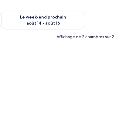
-end août 7 - août 9
Vérifier la disponibilité pour le week-end prochain août 14 - a
Le week-end prochain
août 14 - août 16
Affichage de 2 chambres sur 2
n vase de fleurs.
tit téléviseur posé sur un meuble en bois, un canapé, une petite table et un 