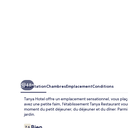
48+
Présentation
Chambres
Emplacement
Conditions
Tanya Hotel offre un emplacement sensationnel, vous plaç
avez une petite faim, l'établissement Tanya Restaurant vous
moment du petit déjeuner, du déjeuner et du dîner. Parmi 
jardin.
Avis
Bien
7,6