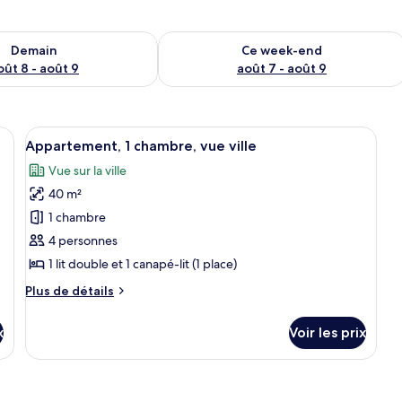
sponibilité pour demain août 8 - août 9
Vérifier la disponibilité pour ce week
Demain
Ce week-end
oût 8 - août 9
août 7 - août 9
 un lit, un bureau, une chaise, un balcon avec une table et des chaises, et u
Afficher
Une chambre d’hôtel avec un lit, un pe
26
Appartement, 1 chambre, vue ville
toutes
Vue sur la ville
les
40 m²
photos
pour
1 chambre
ce
4 personnes
type
1 lit double et 1 canapé-lit (1 place)
de
Plus
Plus de détails
chambre :
de
Appartement,
détails
x
Voir les prix
sur
1
le
chambre,
type
vue
de