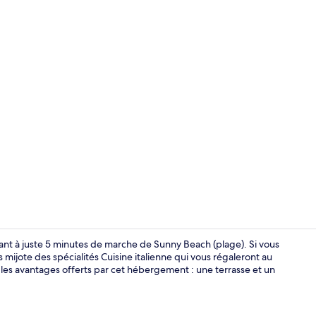
Petit déjeune
ant à juste 5 minutes de marche de Sunny Beach (plage). Si vous
 mijote des spécialités Cuisine italienne qui vous régaleront au
les avantages offerts par cet hébergement : une terrasse et un
Petit déjeune