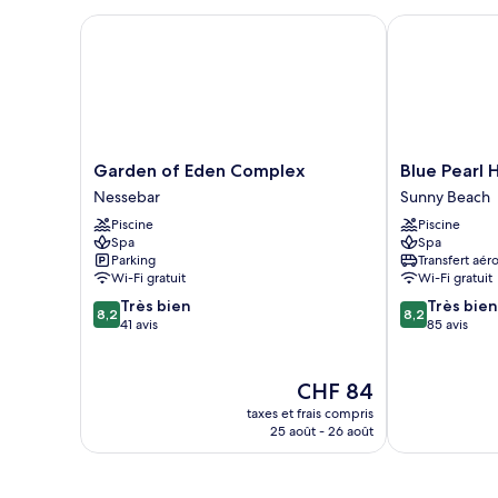
vue
Double
Garden of Eden Complex
Blue Pearl Ho
ville
Standard,
balcon,
vue
ville
Garden
Blue
Garden of Eden Complex
Blue Pearl 
of
Pearl
Nessebar
Sunny Beach
Eden
Hotel
Piscine
Piscine
Complex
Sunny
Spa
Spa
Nessebar
Beach
Parking
Transfert aér
Wi-Fi gratuit
Wi-Fi gratuit
8.2
8.2
Très bien
Très bien
8,2
8,2
sur
sur
41 avis
85 avis
10,
10,
Très
Très
bien,
bien,
Le
CHF 84
41 avis
85 avis
nouveau
taxes et frais compris
prix
25 août - 26 août
est
de
CHF 84