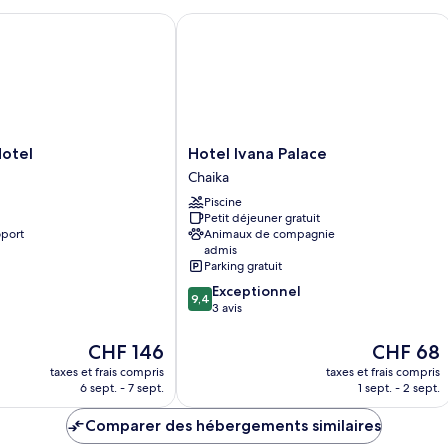
ville
chambre
Appartement,
tel
Hotel Ivana Palace
1
chambre,
vue
ville
Hotel
Hotel
Hotel Ivana Palace
Ivana
Chaika
Palace
Piscine
Chaika
Petit déjeuner gratuit
oport
Animaux de compagnie
admis
Parking gratuit
9.4
Exceptionnel
9,4
sur
3 avis
10,
Exceptionnel,
Le
Le
CHF 146
CHF 68
3 avis
nouveau
nouveau
taxes et frais compris
taxes et frais compris
prix
prix
6 sept. - 7 sept.
1 sept. - 2 sept.
est
est
de
de
Comparer des hébergements similaires
CHF 146
CHF 68