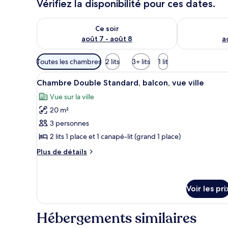
Vérifiez la disponibilité pour ces dates.
Vérifier la disponibilité pour ce soir août 7 - août 8
Vérifier la di
Ce soir
août 7 - août 8
a
Filtres
Toutes les chambres
2 lits
3+ lits
1 lit
disponibles
Afficher
Une chambre d’hôtel comprenant
pour
12
Chambre Double Standard, balcon, vue ville
toutes
les
Vue sur la ville
les
chambres
20 m²
photos
pour
3 personnes
ce
2 lits 1 place et 1 canapé-lit (grand 1 place)
type
Plus
Plus de détails
de
de
chambre :
détails
sur
Chambre
le
Voir les pri
Double
type
Standard,
de
Hébergements similaires
chambre
balcon,
Chambre