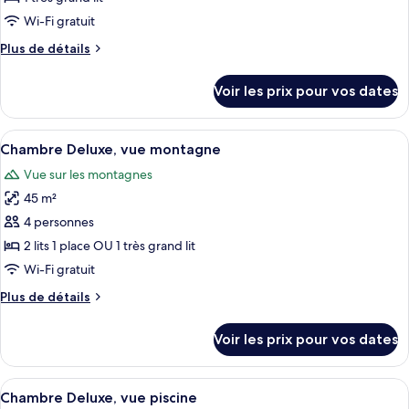
photos
chambres
pour
Wi-Fi gratuit
ce
Plus
Plus de détails
type
de
détails
de
Voir les prix pour vos dates
sur
chambre :
le
Suite,
type
Afficher
Une chambre d’hôtel avec un grand lit,
9
1
de
Chambre Deluxe, vue montagne
toutes
chambre
chambre
Vue sur les montagnes
Suite,
les
(Sky)
1
45 m²
photos
chambre
pour
4 personnes
(Sky)
ce
2 lits 1 place OU 1 très grand lit
type
Wi-Fi gratuit
de
Plus
Plus de détails
chambre :
de
Chambre
détails
Voir les prix pour vos dates
sur
Deluxe,
le
vue
type
Afficher
Une chambre d’hôtel spacieuse, dotée d
montagne
6
de
Chambre Deluxe, vue piscine
toutes