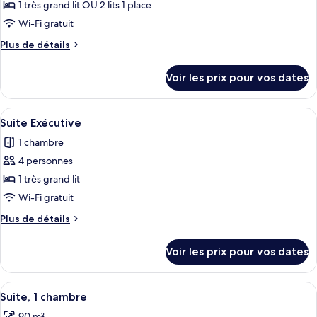
type
1 très grand lit OU 2 lits 1 place
de
Wi-Fi gratuit
chambre :
Plus
Plus de détails
Chambre
de
Deluxe,
détails
Voir les prix pour vos dates
vue
sur
le
mer
type
Afficher
Couette en duvet d'oie, minibar, coffr
6
de
Suite Exécutive
toutes
chambre
1 chambre
Chambre
les
Deluxe,
4 personnes
photos
vue
pour
1 très grand lit
mer
ce
Wi-Fi gratuit
type
Plus
Plus de détails
de
de
chambre :
détails
Voir les prix pour vos dates
sur
Suite
le
Exécutive
type
Afficher
Couette en duvet d'oie, minibar, coffr
7
de
Suite, 1 chambre
toutes
chambre
90 m²