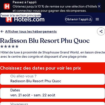
Passez à l’appli
Obtenez jusqu’à 10 % de remise sur une sélection d’hôtels
et connectez-vous pour gagner des récompenses.
Passer à la section principale
Obtenir l’appli
Afficher tous les hébergements
Radisson Blu Resort Phu Quoc
Hébergement
5.0 étoiles
Hôtel de luxe à proximité de Shophouse Grand World, en liaison directe
avec le centre des congrès et disposant d'une plage privée
Choisissez des dates pour voir les prix
Où allez-vous ?
Dates
Voyageurs