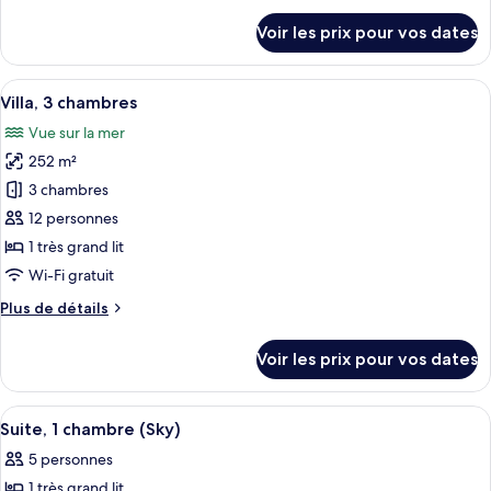
2
détails
Voir les prix pour vos dates
chambres
sur
le
type
Afficher
Un salon moderne avec un canapé d’ang
23
de
Villa, 3 chambres
toutes
chambre
Vue sur la mer
Villa,
les
2
252 m²
photos
chambres
pour
3 chambres
ce
12 personnes
type
1 très grand lit
de
Wi-Fi gratuit
chambre :
Plus
Plus de détails
Villa,
de
3
détails
Voir les prix pour vos dates
chambres
sur
le
type
Afficher
Une chambre d’hôtel avec deux lits, 
9
de
Suite, 1 chambre (Sky)
toutes
chambre
5 personnes
Villa,
les
3
1 très grand lit