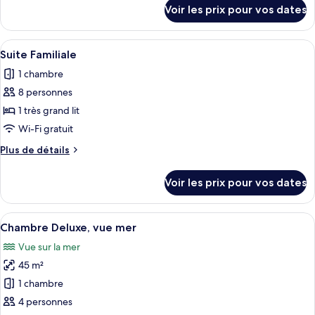
chambre :
détails
Voir les prix pour vos dates
sur
Chambre
le
Familiale
type
Afficher
Couette en duvet d'oie, minibar, coffr
11
de
Suite Familiale
toutes
chambre
1 chambre
Chambre
les
Familiale
8 personnes
photos
pour
1 très grand lit
ce
Wi-Fi gratuit
type
Plus
Plus de détails
de
de
chambre :
détails
Voir les prix pour vos dates
sur
Suite
le
Familiale
type
Afficher
Une chambre d’hôtel spacieuse, dotée d
5
de
Chambre Deluxe, vue mer
toutes
chambre
Vue sur la mer
Suite
les
Familiale
45 m²
photos
pour
1 chambre
ce
4 personnes