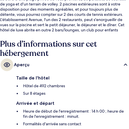
de yoga et d'un terrain de volley. 2 piscines extérieures sont à votre
disposition pour des moments agréables, et pour toujours plus de
détente, vous pourrez compter sur 2 des courts de tennis extérieurs.
L'établissement Avenue, l'un des 2 restaurants, peut s'enorgueillir de
vues sur la piscine et sert le petit déjeuner, le déjeuner et le dîner. Cet
hôtel de luxe abrite en outre 2 bars/lounges, un club pour enfants
(gratuit) et un bar à la plage. Les autres voyageurs sont enchantés par le
personnel attentionné et la présentation générale.
Plus d’informations sur cet
hébergement
Aperçu
Taille de l'hôtel
Hôtel de 492 chambres
Sur 8 étages
Arrivée et départ
Heure de début de l'enregistrement : 14 h 00 ; heure de
fin de l'enregistrement : minuit.
Formalités d'arrivée sans contact