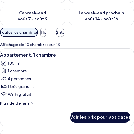
Vérifier la disponibilité pour ce week-end août 7 - août 9
Vérifier la disponibilité pour 
Ce week-end
Le week-end prochain
août 7 - août 9
août 14 - août 16
Filtres
Toutes les chambres
1 lit
2 lits
disponibles
pour
Affichage de 13 chambres sur 13
les
Afficher
Une chambre d’hôtel avec un grand lit,
14
Appartement, 1 chambre
chambres
toutes
105 m²
les
1 chambre
photos
pour
4 personnes
ce
1 très grand lit
type
Wi-Fi gratuit
de
Plus
Plus de détails
chambre :
de
Appartement,
détails
Voir les prix pour vos dates
sur
1
le
chambre
type
Afficher
Une chambre d’hôtel spacieuse, dotée d