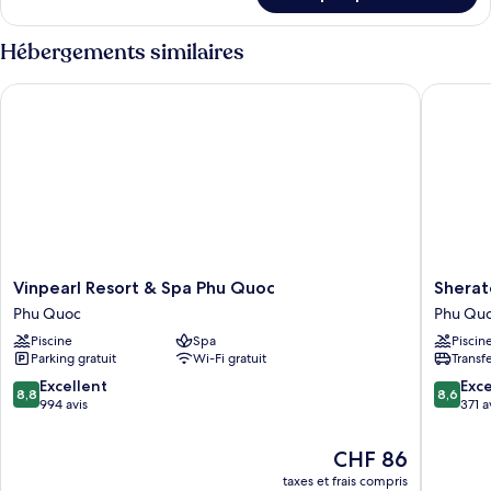
vue
le
mer
type
Hébergements similaires
de
chambre
Vinpearl Resort & Spa Phu Quoc
Sheraton
Suite,
vue
mer
Vinpearl
Sherato
Vinpearl Resort & Spa Phu Quoc
Sherat
Resort
Phu
Phu Quoc
Phu Qu
&
Quoc
Piscine
Spa
Piscin
Spa
Long
Parking gratuit
Wi-Fi gratuit
Transf
Phu
Beach
Quoc
Resort
8.8
8.6
Excellent
Exce
8,8
8,6
Phu
Phu
sur
sur
994 avis
371 a
Quoc
Quoc
10,
10,
Excellent,
Excellen
Le
CHF 86
994 avis
371 avis
nouveau
taxes et frais compris