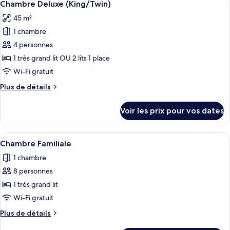
7
de
Chambre Deluxe (King/Twin)
toutes
chambre
45 m²
Appartement,
les
1
1 chambre
photos
chambre
pour
4 personnes
ce
1 très grand lit OU 2 lits 1 place
type
Wi-Fi gratuit
de
Plus
Plus de détails
chambre :
de
Chambre
détails
Voir les prix pour vos dates
sur
Deluxe
le
(King/Twin)
type
Afficher
Une chambre d’hôtel spacieuse, dotée d
7
de
Chambre Familiale
toutes
chambre
1 chambre
Chambre
les
Deluxe
8 personnes
photos
(King/Twin)
pour
1 très grand lit
ce
Wi-Fi gratuit
type
Plus
Plus de détails
de
de