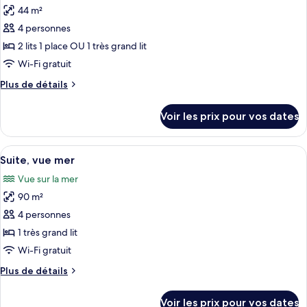
chambre
44 m²
Chambre
les
Deluxe,
4 personnes
photos
vue
pour
2 lits 1 place OU 1 très grand lit
montagne
ce
Wi-Fi gratuit
type
Plus
Plus de détails
de
de
chambre :
détails
Voir les prix pour vos dates
sur
Chambre
le
Deluxe,
type
Afficher
Une chambre d’hôtel avec un grand lit,
vue
9
de
Suite, vue mer
toutes
chambre
piscine
Vue sur la mer
Chambre
les
Deluxe,
90 m²
photos
vue
pour
4 personnes
piscine
ce
1 très grand lit
type
Wi-Fi gratuit
de
Plus
Plus de détails
chambre :
de
Suite,
détails
Voir les prix pour vos dates
sur