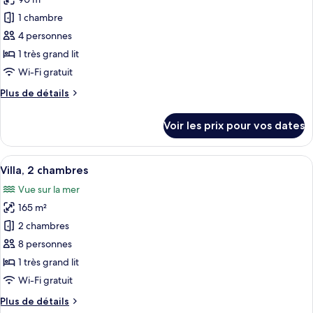
Suite
les
Exécutive
1 chambre
photos
pour
4 personnes
ce
1 très grand lit
type
Wi-Fi gratuit
de
Plus
Plus de détails
chambre :
de
Suite,
détails
Voir les prix pour vos dates
sur
1
le
chambre
type
Afficher
Villa, 2 chambres
13
de
Villa, 2 chambres
toutes
chambre
Vue sur la mer
Suite,
les
1
165 m²
photos
chambre
pour
2 chambres
ce
8 personnes
type
1 très grand lit
de
Wi-Fi gratuit
chambre :
Plus
Plus de détails
Villa,
de