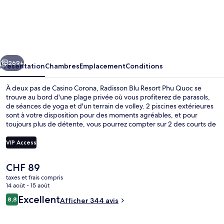
Radisson
Blu
Resort
Phu
cédent
Suivant
Quoc
269+
Présentation
Chambres
Emplacement
Conditions
À deux pas de Casino Corona, Radisson Blu Resort Phu Quoc se
trouve au bord d'une plage privée où vous profiterez de parasols,
de séances de yoga et d'un terrain de volley. 2 piscines extérieures
sont à votre disposition pour des moments agréables, et pour
toujours plus de détente, vous pourrez compter sur 2 des courts de
tennis extérieurs. L'établissement Avenue, l'un des 2 restaurants,
peut s'enorgueillir de vues sur la piscine et sert le petit déjeuner, le
VIP Access
déjeuner et le dîner. Cet hôtel de luxe abrite en outre 2
bars/lounges, un club pour enfants (gratuit) et un bar à la plage. Les
Le
CHF 89
autres voyageurs sont enchantés par le personnel attentionné et la
Suite, vue mer | Façade de l’hébergeme
prix
présentation générale.
taxes et frais compris
actuel
14 août - 15 août
est
Avis
Excellent
8,8
Afficher 344 avis
de
8,8 sur 10
voyageurs
CHF 89.