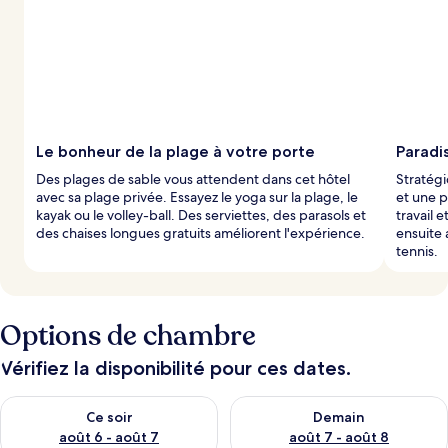
Le bonheur de la plage à votre porte
Paradis
Des plages de sable vous attendent dans cet hôtel
Stratég
avec sa plage privée. Essayez le yoga sur la plage, le
et une p
kayak ou le volley-ball. Des serviettes, des parasols et
travail 
des chaises longues gratuits améliorent l'expérience.
ensuite 
tennis.
Options de chambre
Vérifiez la disponibilité pour ces dates.
Vérifier la disponibilité pour ce soir août 6 - août 7
Vérifier la disponibilité pour 
Ce soir
Demain
août 6 - août 7
août 7 - août 8