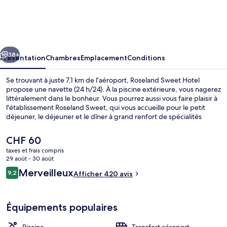
Sweet
Hotel
cédent
Suivant
38+
Présentation
Chambres
Emplacement
Conditions
Se trouvant à juste 7,1 km de l’aéroport, Roseland Sweet Hotel
propose une navette (24 h/24). À la piscine extérieure, vous nagerez
littéralement dans le bonheur. Vous pourrez aussi vous faire plaisir à
l'établissement Roseland Sweet, qui vous accueille pour le petit
déjeuner, le déjeuner et le dîner à grand renfort de spécialités
Cuisine locale et internationale. Opéra de Ho Chi Minh Ville et
Centre commercial Vincom Center se trouvent par ailleurs à moins
Le
CHF 60
de 10 minutes à pied. Le personnel attentionné et l'emplacement
prix
taxes et frais compris
remportent un franc succès auprès des autres voyageurs.
actuel
29 août - 30 août
L'hébergement se situe à une très courte distance à pied des
Piscine extérieure
est
Avis
transports publics : Station de métro Opera House se trouve à 6 min
Merveilleux
9,2
Afficher 420 avis
de
9,2 sur 10
et Station de métro Ba Son, à 13 min.
voyageurs
CHF 60.
Équipements populaires