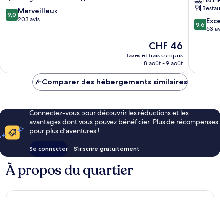
arrondissement
Thi
Piscin
Restau
Sách,
9.0
Merveilleux
9,0
a
sur
203 avis
9.6
Exc
9,6
brand
10,
sur
63 av
of
Merveilleux,
10,
Le
CHF 46
Modern
203 avis
Exceptio
nouveau
Village
63 avis
taxes et frais compris
prix
Lifestyle
8 août - 9 août
est
1er
de
arrondi
Comparer des hébergements similaires
CHF 46
Connectez-vous pour découvrir les réductions et les
avantages dont vous pouvez bénéficier. Plus de récompenses
pour plus d’aventures !
Se connecter
S’inscrire gratuitement
À propos du quartier