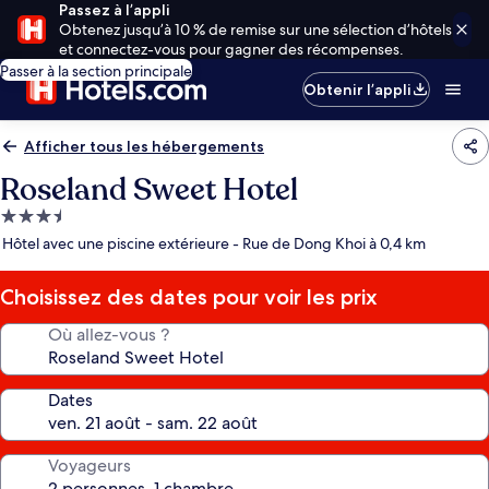
Passez à l’appli
Obtenez jusqu’à 10 % de remise sur une sélection d’hôtels
et connectez-vous pour gagner des récompenses.
Passer à la section principale
Obtenir l’appli
Afficher tous les hébergements
Roseland Sweet Hotel
Hébergement
3.5 étoiles
Hôtel avec une piscine extérieure - Rue de Dong Khoi à 0,4 km
Choisissez des dates pour voir les prix
Où allez-vous ?
Dates
Voyageurs