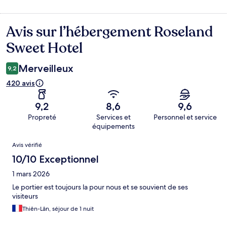
Avis sur l’hébergement Roseland
Avis
Sweet Hotel
Merveilleux
9,2
420 avis
9,2
8,6
9,6
Propreté
Services et
Personnel et service
équipements
Avis
Avis vérifié
10/10 Exceptionnel
1 mars 2026
Le portier est toujours la pour nous et se souvient de ses
visiteurs
Thiên-Lân, séjour de 1 nuit