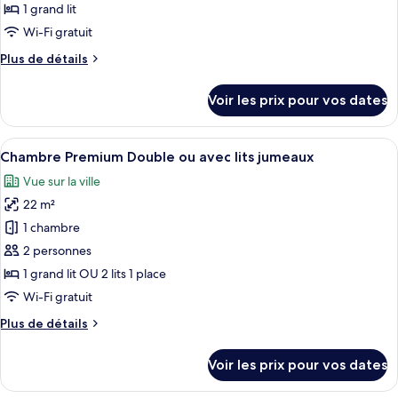
ce
1 grand lit
type
Wi-Fi gratuit
de
Plus
Plus de détails
chambre :
de
Chambre
détails
Voir les prix pour vos dates
sur
Double
le
Deluxe,
type
Afficher
Une chambre d’hôtel avec un grand lit,
pas
5
de
Chambre Premium Double ou avec lits jumeaux
toutes
de
chambre
Vue sur la ville
Chambre
les
fenêtre
Double
22 m²
photos
Deluxe,
pour
1 chambre
pas
ce
de
2 personnes
fenêtre
type
1 grand lit OU 2 lits 1 place
de
Wi-Fi gratuit
chambre :
Plus
Plus de détails
Chambre
de
Premium
détails
Voir les prix pour vos dates
Double
sur
le
ou