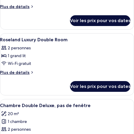
ce
Plus
Plus de détails
type
de
détails
de
Voir les prix pour vos dates
sur
chambre :
le
Premium
type
Afficher
Minibar, coffres-forts dans les chambr
5
Deluxe
de
Roseland Luxury Double Room
toutes
chambre
Double
2 personnes
Premium
les
Or
Deluxe
1 grand lit
photos
Twin
Double
pour
Wi-Fi gratuit
Or
Room
ce
Twin
Plus
Plus de détails
Room
type
de
détails
de
Voir les prix pour vos dates
sur
chambre :
le
Roseland
type
Afficher
Une chambre d’hôtel avec un lit, un bu
4
Luxury
de
Chambre Double Deluxe, pas de fenêtre
toutes
chambre
Double
20 m²
Roseland
les
Room
Luxury
1 chambre
photos
Double
pour
2 personnes
Room