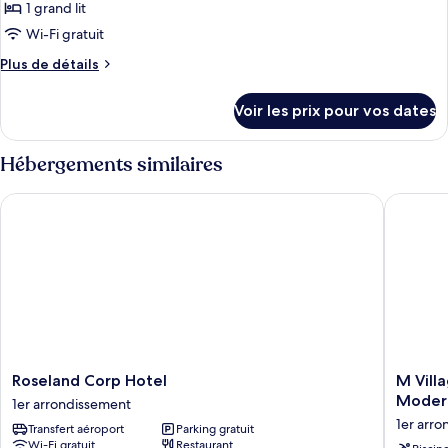
type
1 grand lit
vue
de
Wi-Fi gratuit
ville
chambre :
Plus
Plus de détails
Suite
de
détails
Voir les prix pour vos dates
sur
le
type
Hébergements similaires
de
chambre
Roseland Corp Hotel
M Villag
Suite
Roseland
M
Roseland Corp Hotel
M Vill
Corp
Village
Modern
1er arrondissement
Hotel
Hotel
1er arr
Transfert aéroport
Parking gratuit
1er
Premier
Wi-Fi gratuit
Restaurant