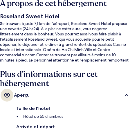
À propos de cet hébergement
Roseland Sweet Hotel
Se trouvant à juste 7,1 km de l’aéroport, Roseland Sweet Hotel propose
une navette (24 h/24). À la piscine extérieure, vous nagerez
littéralement dans le bonheur. Vous pourrez aussi vous faire plaisir à
l'établissement Roseland Sweet, qui vous accueille pour le petit
déjeuner, le déjeuner et le dîner à grand renfort de spécialités Cuisine
locale et internationale. Opéra de Ho Chi Minh Ville et Centre
commercial Vincom Center se trouvent par ailleurs à moins de 10
minutes à pied. Le personnel attentionné et l'emplacement remportent
un franc succès auprès des autres voyageurs. L'hébergement se situe à
une très courte distance à pied des transports publics : Station de
Plus d’informations sur cet
métro Opera House se trouve à 6 min et Station de métro Ba Son, à 13
hébergement
min.
Aperçu
Taille de l'hôtel
Hôtel de 65 chambres
Arrivée et départ