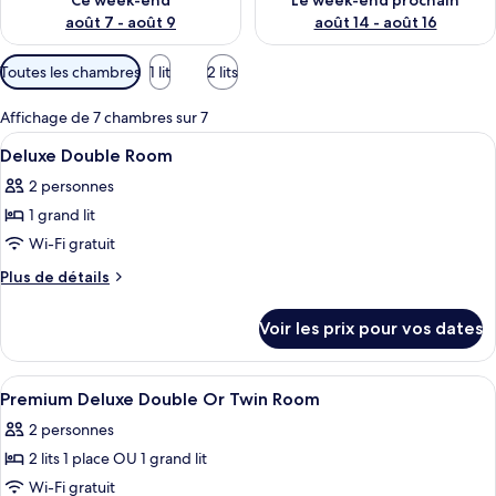
Ce week-end
Le week-end prochain
août 7 - août 9
août 14 - août 16
Filtres
Toutes les chambres
1 lit
2 lits
disponibles
pour
Affichage de 7 chambres sur 7
les
Afficher
Minibar, coffres-forts dans les chambr
4
Deluxe Double Room
chambres
toutes
2 personnes
les
1 grand lit
photos
pour
Wi-Fi gratuit
ce
Plus
Plus de détails
type
de
détails
de
Voir les prix pour vos dates
sur
chambre :
le
Deluxe
type
Afficher
Minibar, coffres-forts dans les chambr
5
Double
de
Premium Deluxe Double Or Twin Room
toutes
chambre
Room
2 personnes
Deluxe
les
Double
2 lits 1 place OU 1 grand lit
photos
Room
pour
Wi-Fi gratuit