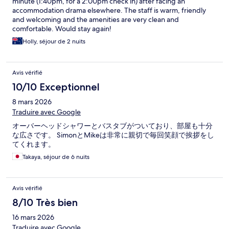
minute (1:40pm, for a 2:00pm check in) after facing an
accommodation drama elsewhere. The staff is warm, friendly
and welcoming and the amenities are very clean and
comfortable. Would stay again!
Holly, séjour de 2 nuits
Avis vérifié
10/10 Exceptionnel
8 mars 2026
Traduire avec Google
オーバーヘッドシャワーとバスタブがついており、部屋も十分
な広さです。 SimonとMikeは非常に親切で毎回笑顔で挨拶をし
てくれます。
Takaya, séjour de 6 nuits
Avis vérifié
8/10 Très bien
16 mars 2026
Traduire avec Google