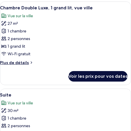
type
Afficher
Une chambre d’hôtel avec un plancher 
avec
5
de
Chambre Double Luxe, 1 grand lit, vue ville
toutes
lits
chambre
Vue sur la ville
Chambre
les
jumeaux
Premium
27 m²
photos
Double
pour
1 chambre
ou
ce
avec
2 personnes
lits
type
1 grand lit
jumeaux
de
Wi-Fi gratuit
chambre :
Plus
Plus de détails
Chambre
de
Double
détails
Voir les prix pour vos dates
Luxe,
sur
le
1
type
Afficher
Une chambre d’hôtel avec un lit, un c
grand
5
de
Suite
toutes
lit,
chambre
Vue sur la ville
Chambre
les
vue
Double
30 m²
photos
ville
Luxe,
pour
1 chambre
1
ce
grand
2 personnes
lit,