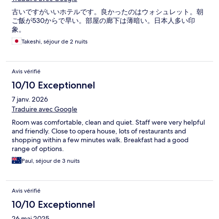
古いですがいいホテルです。良かったのはウォシュレット。朝
ご飯が530からで早い。部屋の廊下は薄暗い。日本人多い印
象。
Takeshi, séjour de 2 nuits
Avis vérifié
10/10 Exceptionnel
7 janv. 2026
Traduire avec Google
Room was comfortable, clean and quiet. Staff were very helpful
and friendly. Close to opera house, lots of restaurants and
shopping within a few minutes walk. Breakfast had a good
range of options.
Paul, séjour de 3 nuits
Avis vérifié
10/10 Exceptionnel
26 mai 2025