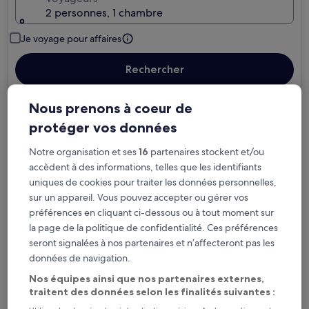
2 personnes, 1 chambre
Je voyage pour affaires
Rechercher
Nous prenons à coeur de
Options d’annulation gratuite en cas de
protéger vos données
changement de programme
Notre organisation et ses
16
partenaires stockent et/ou
accèdent à des informations, telles que les identifiants
Gagnez des récompenses pour chaque
uniques de cookies pour traiter les données personnelles,
nuit séjournée
sur un appareil. Vous pouvez accepter ou gérer vos
préférences en cliquant ci-dessous ou à tout moment sur
Économisez plus grâce aux Prix membres
la page de la politique de confidentialité. Ces préférences
seront signalées à nos partenaires et n’affecteront pas les
données de navigation.
Nos équipes ainsi que nos partenaires externes,
Consultez les prix pour ces dates
traitent des données selon les finalités suivantes :