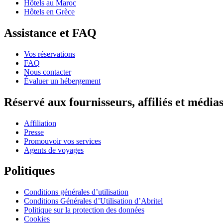
Hôtels au Maroc
Hôtels en Grèce
Assistance et FAQ
Vos réservations
FAQ
Nous contacter
Évaluer un hébergement
Réservé aux fournisseurs, affiliés et média
Affiliation
Presse
Promouvoir vos services
Agents de voyages
Politiques
Conditions générales d’utilisation
Conditions Générales d’Utilisation d’Abritel
Politique sur la protection des données
Cookies