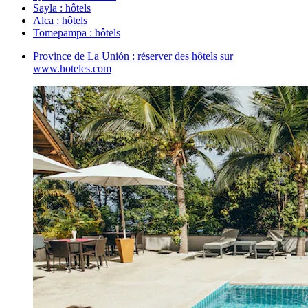
Sayla : hôtels
Alca : hôtels
Tomepampa : hôtels
Province de La Unión : réserver des hôtels sur
www.hoteles.com