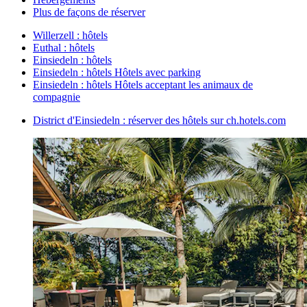
Plus de façons de réserver
Willerzell : hôtels
Euthal : hôtels
Einsiedeln : hôtels
Einsiedeln : hôtels Hôtels avec parking
Einsiedeln : hôtels Hôtels acceptant les animaux de
compagnie
District d'Einsiedeln : réserver des hôtels sur ch.hotels.com