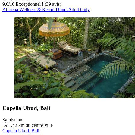
9,6
/
10
Exceptionnel ! (39 avis)
Abisena Wellness & Resort Ubud-Adult Only
Capella Ubud, Bali
Sambahan
‐
À 1,42 km du centre-ville
Capella Ubud, Bali