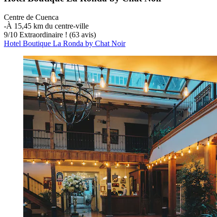
Centre de Cuenca
‐
À 15,45 km du centre-ville
9
/
10
Extraordinaire ! (63 avis)
Hotel Boutique La Ronda by Chat Noir