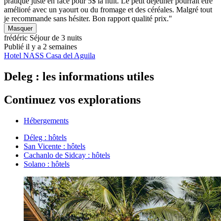
pratique juste en face pour 5$ la nuit. Le petit déjeuner pourrait être
amélioré avec un yaourt ou du fromage et des céréales. Malgré tout
je recommande sans hésiter. Bon rapport qualité prix."
Masquer
frédéric
Séjour de 3 nuits
Publié il y a 2 semaines
Hotel NASS Casa del Aguila
Deleg : les informations utiles
Continuez vos explorations
Hébergements
Déleg : hôtels
San Vicente : hôtels
Cachanlo de Sidcay : hôtels
Solano : hôtels