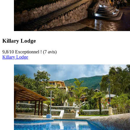
Killary Lodge
9,8
/
10
Exceptionnel ! (7 avis)
Killary Lodge