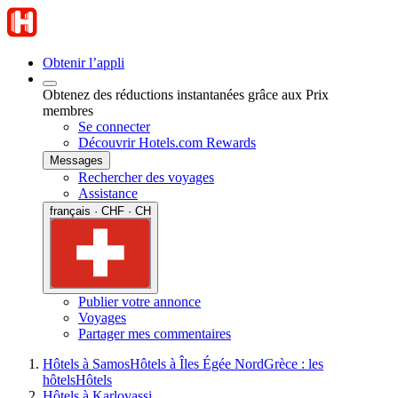
Obtenir l’appli
Obtenez des réductions instantanées grâce aux Prix
membres
Se connecter
Découvrir Hotels.com Rewards
Messages
Rechercher des voyages
Assistance
français · CHF · CH
Publier votre annonce
Voyages
Partager mes commentaires
Hôtels à Samos
Hôtels à Îles Égée Nord
Grèce : les
hôtels
Hôtels
Hôtels à Karlovassi