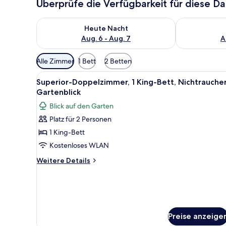
Überprüfe die Verfügbarkeit für diese D
Überprüfe die Verfügbarkeit für heute Nacht, Aug. 6
Überprüfe die
Heute Nacht
Aug. 6 - Aug. 7
A
Verfügbare
Alle Zimmer
1 Bett
2 Betten
Filter
Alle
Superior-Doppelzimmer, 1 King
für
5
Superior-Doppelzimmer, 1 King-Bett, Nichtraucher
Fotos
Zimmer
Gartenblick
für
Blick auf den Garten
Superior-
Platz für 2 Personen
Doppelzimmer,
1 King-Bett
1 King-
Bett,
Kostenloses WLAN
Nichtraucher,
Weitere
Weitere Details
Gartenblick
Details
für
anzeigen
Superior-
Doppelzimmer,
1 King-
Bett,
Preise anzeige
Nichtraucher,