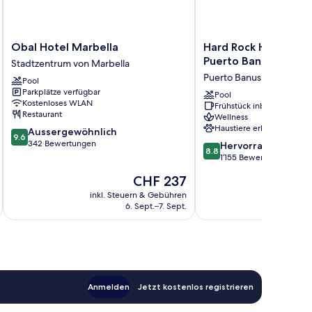
Obal
Hard
Obal Hotel Marbella
Hard Rock Hotel Mar
Hotel
Rock
Puerto Banús
Stadtzentrum von Marbella
Marbella
Hotel
Puerto Banus
Pool
Stadtzentrum
Marbella
Parkplätze verfügbar
von
–
Pool
Kostenloses WLAN
Frühstück inbegriffen
Marbella
Puerto
Restaurant
Wellness
Banús
Haustiere erlaubt
9.6
Aussergewöhnlich
Puerto
9.6
von
342 Bewertungen
8.8
Banus
Hervorragend
8.8
10,
von
1’155 Bewertungen
Aussergewöhnlich,
10,
Der
CHF 237
342
Hervorragend,
Preis
Bewertungen
1’155
inkl. Steuern & Gebühren
inkl. S
beträgt
6. Sept.–7. Sept.
Bewertungen
CHF 237
Anmelden
Jetzt kostenlos registrieren