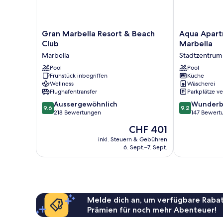
Gran
Aqua
Gran Marbella Resort & Beach
Aqua Apart
Marbella
Apartments
Club
Marbella
Resort
Bellamar
Marbella
Stadtzentrum
&
Marbella
Beach
Pool
Stadtzentrum
Pool
Frühstück inbegriffen
Küche
Club
von
Wellness
Wäscherei
Marbella
Marbella
Flughafentransfer
Parkplätze v
9.6
9.2
Aussergewöhnlich
Wunderb
9.6
9.2
von
von
218 Bewertungen
147 Bewert
10,
10,
Der
CHF 401
Aussergewöhnlich,
Wunderbar,
Preis
218
147
inkl. Steuern & Gebühren
beträgt
6. Sept.–7. Sept.
Bewertungen
Bewertungen
CHF 401
Melde dich an, um verfügbare Rabat
Prämien für noch mehr Abenteuer!