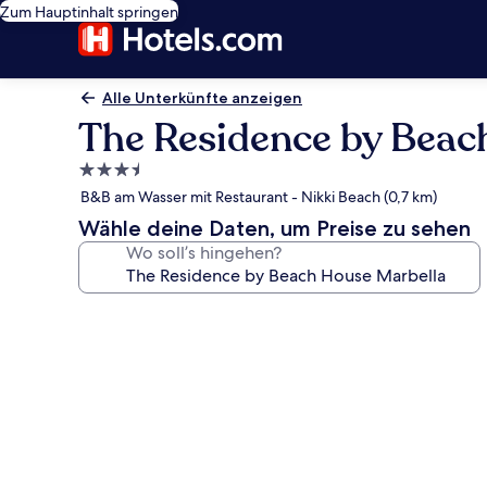
Zum Hauptinhalt springen
Alle Unterkünfte anzeigen
The Residence by Beac
3.5-
Sterne-
B&B am Wasser mit Restaurant - Nikki Beach (0,7 km)
Unterkunft
Wähle deine Daten, um Preise zu sehen
Wo soll’s hingehen?
Fotogalerie
von
The
Residence
by
Beach