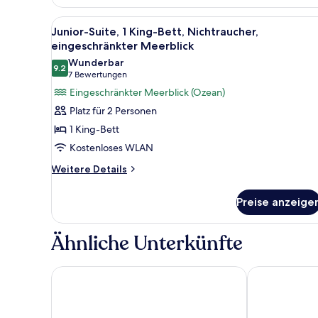
Gartenblick
Alle
Ein Schlafzimmer mit einem gr
6
Junior-Suite, 1 King-Bett, Nichtraucher,
Fotos
eingeschränkter Meerblick
für
Wunderbar
9.2
Junior-
9.2 von 10
(7
7 Bewertungen
Suite,
Bewertungen)
Eingeschränkter Meerblick (Ozean)
1 King-
Platz für 2 Personen
Bett,
1 King-Bett
Nichtraucher,
Kostenloses WLAN
eingeschränkter
Weitere
Meerblick
Weitere Details
Details
anzeigen
für
Preise anzeige
Junior-
Suite,
1 King-
Ähnliche Unterkünfte
Bett,
Nichtraucher,
eingeschränkter
Gran Marbella Resort & Beach Club
Aqua Apartme
Meerblick