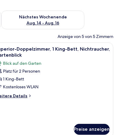
es Wochenende, Aug. 7 - Aug. 9.
Überprüfe die Verfügbarkeit für nächstes Wochenende, Aug. 1
Nächstes Wochenende
Aug. 14 - Aug. 16
Anzeige von 5 von 5 Zimmern
tt, einem Nachttisch, einem Fernseher und einer Schiebetür zu einem Außen
le
Ein Schlafzimmer mit einem großen Bett, eine
5
perior-Doppelzimmer, 1 King-Bett, Nichtraucher,
otos
rtenblick
ür
Blick auf den Garten
uperior-
Platz für 2 Personen
oppelzimmer,
1 King-Bett
King-
ett,
Kostenloses WLAN
ichtraucher,
itere
itere Details
artenblick
tails
r
nzeigen
perior-
ppelzimmer,
King-
tt,
Preise anzeigen
chtraucher,