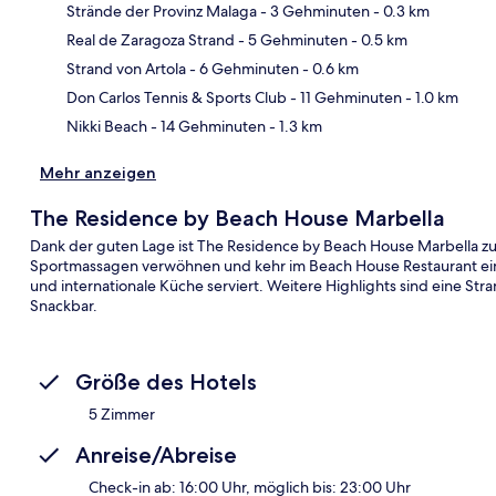
Strände der Provinz Malaga
- 3 Gehminuten
- 0.3 km
Real de Zaragoza Strand
- 5 Gehminuten
- 0.5 km
Kar
Strand von Artola
- 6 Gehminuten
- 0.6 km
Don Carlos Tennis & Sports Club
- 11 Gehminuten
- 1.0 km
Nikki Beach
- 14 Gehminuten
- 1.3 km
Mehr anzeigen
The Residence by Beach House Marbella
Dank der guten Lage ist The Residence by Beach House Marbella zu F
Sportmassagen verwöhnen und kehr im Beach House Restaurant ein
und internationale Küche serviert. Weitere Highlights sind eine Str
Snackbar.
Größe des Hotels
5 Zimmer
Anreise/Abreise
Check-in ab: 16:00 Uhr, möglich bis: 23:00 Uhr