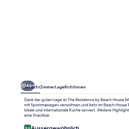
House
Marbella
46+
Übersicht
Zimmer
Lage
Richtlinien
Dank der guten Lage ist The Residence by Beach House Mar
mit Sportmassagen verwöhnen und kehr im Beach House R
lokale und internationale Küche serviert. Weitere Highligh
eine Snackbar.
Bewertungen
Aussergewöhnlich
9,6