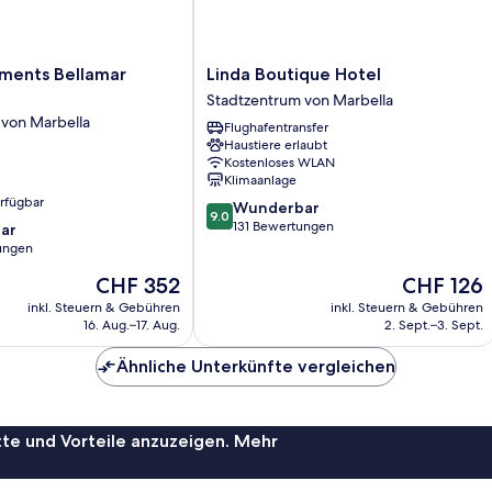
Linda
ments Bellamar
Linda Boutique Hotel
Boutique
Stadtzentrum von Marbella
Hotel
 von Marbella
Flughafentransfer
Stadtzentrum
Haustiere erlaubt
von
Kostenloses WLAN
Marbella
Klimaanlage
erfügbar
9.0
Wunderbar
9.0
von
131 Bewertungen
ar
10,
ungen
Wunderbar,
Der
Der
CHF 352
CHF 126
131
Preis
Preis
Bewertungen
inkl. Steuern & Gebühren
inkl. Steuern & Gebühren
beträgt
beträgt
16. Aug.–17. Aug.
2. Sept.–3. Sept.
CHF 352
CHF 126
Ähnliche Unterkünfte vergleichen
te und Vorteile anzuzeigen. Mehr