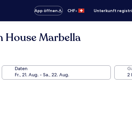
•
App öffnen
CHF
Unterkunft registr
h House Marbella
Daten
G